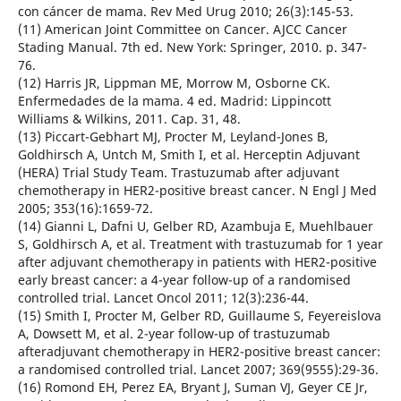
con cáncer de mama. Rev Med Urug 2010; 26(3):145-53.
(11) American Joint Committee on Cancer. AJCC Cancer
Stading Manual. 7th ed. New York: Springer, 2010. p. 347-
76.
(12) Harris JR, Lippman ME, Morrow M, Osborne CK.
Enfermedades de la mama. 4 ed. Madrid: Lippincott
Williams & Wilkins, 2011. Cap. 31, 48.
(13) Piccart-Gebhart MJ, Procter M, Leyland-Jones B,
Goldhirsch A, Untch M, Smith I, et al. Herceptin Adjuvant
(HERA) Trial Study Team. Trastuzumab after adjuvant
chemotherapy in HER2-positive breast cancer. N Engl J Med
2005; 353(16):1659-72.
(14) Gianni L, Dafni U, Gelber RD, Azambuja E, Muehlbauer
S, Goldhirsch A, et al. Treatment with trastuzumab for 1 year
after adjuvant chemotherapy in patients with HER2-positive
early breast cancer: a 4-year follow-up of a randomised
controlled trial. Lancet Oncol 2011; 12(3):236-44.
(15) Smith I, Procter M, Gelber RD, Guillaume S, Feyereislova
A, Dowsett M, et al. 2-year follow-up of trastuzumab
afteradjuvant chemotherapy in HER2-positive breast cancer:
a randomised controlled trial. Lancet 2007; 369(9555):29-36.
(16) Romond EH, Perez EA, Bryant J, Suman VJ, Geyer CE Jr,