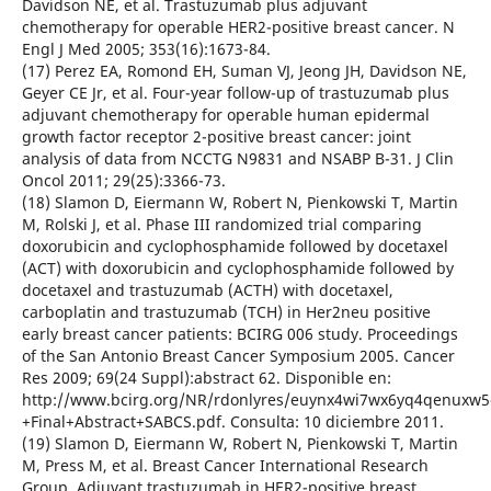
Davidson NE, et al. Trastuzumab plus adjuvant
chemotherapy for operable HER2-positive breast cancer. N
Engl J Med 2005; 353(16):1673-84.
(17) Perez EA, Romond EH, Suman VJ, Jeong JH, Davidson NE,
Geyer CE Jr, et al. Four-year follow-up of trastuzumab plus
adjuvant chemotherapy for operable human epidermal
growth factor receptor 2-positive breast cancer: joint
analysis of data from NCCTG N9831 and NSABP B-31. J Clin
Oncol 2011; 29(25):3366-73.
(18) Slamon D, Eiermann W, Robert N, Pienkowski T, Martin
M, Rolski J, et al. Phase III randomized trial comparing
doxorubicin and cyclophosphamide followed by docetaxel
(ACT) with doxorubicin and cyclophosphamide followed by
docetaxel and trastuzumab (ACTH) with docetaxel,
carboplatin and trastuzumab (TCH) in Her2neu positive
early breast cancer patients: BCIRG 006 study. Proceedings
of the San Antonio Breast Cancer Symposium 2005. Cancer
Res 2009; 69(24 Suppl):abstract 62. Disponible en:
http://www.bcirg.org/NR/rdonlyres/euynx4wi7wx6yq4qenuxw
+Final+Abstract+SABCS.pdf. Consulta: 10 diciembre 2011.
(19) Slamon D, Eiermann W, Robert N, Pienkowski T, Martin
M, Press M, et al. Breast Cancer International Research
Group. Adjuvant trastuzumab in HER2-positive breast