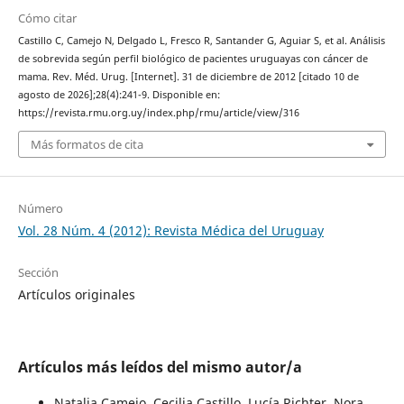
Cómo citar
Castillo C, Camejo N, Delgado L, Fresco R, Santander G, Aguiar S, et al. Análisis
de sobrevida según perfil biológico de pacientes uruguayas con cáncer de
mama. Rev. Méd. Urug. [Internet]. 31 de diciembre de 2012 [citado 10 de
agosto de 2026];28(4):241-9. Disponible en:
https://revista.rmu.org.uy/index.php/rmu/article/view/316
Más formatos de cita
Número
Vol. 28 Núm. 4 (2012): Revista Médica del Uruguay
Sección
Artículos originales
Artículos más leídos del mismo autor/a
Natalia Camejo, Cecilia Castillo, Lucía Richter, Nora