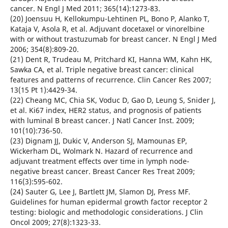
cancer. N Engl J Med 2011; 365(14):1273-83.
(20) Joensuu H, Kellokumpu-Lehtinen PL, Bono P, Alanko T,
Kataja V, Asola R, et al. Adjuvant docetaxel or vinorelbine
with or without trastuzumab for breast cancer. N Engl J Med
2006; 354(8):809-20.
(21) Dent R, Trudeau M, Pritchard KI, Hanna WM, Kahn HK,
Sawka CA, et al. Triple negative breast cancer: clinical
features and patterns of recurrence. Clin Cancer Res 2007;
13(15 Pt 1):4429-34.
(22) Cheang MC, Chia SK, Voduc D, Gao D, Leung S, Snider J,
et al. Ki67 index, HER2 status, and prognosis of patients
with luminal B breast cancer. J Natl Cancer Inst. 2009;
101(10):736-50.
(23) Dignam JJ, Dukic V, Anderson SJ, Mamounas EP,
Wickerham DL, Wolmark N. Hazard of recurrence and
adjuvant treatment effects over time in lymph node-
negative breast cancer. Breast Cancer Res Treat 2009;
116(3):595-602.
(24) Sauter G, Lee J, Bartlett JM, Slamon DJ, Press MF.
Guidelines for human epidermal growth factor receptor 2
testing: biologic and methodologic considerations. J Clin
Oncol 2009; 27(8):1323-33.