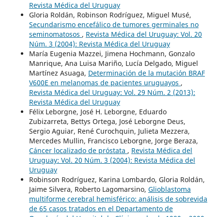
Revista Médica del Uruguay
Gloria Roldán, Robinson Rodríguez, Miguel Musé,
Secundarismo encefálico de tumores germinales no
seminomatosos
,
Revista Médica del Uruguay: Vol. 20
Núm. 3 (2004): Revista Médica del Uruguay
María Eugenia Mazzei, Jimena Hochmann, Gonzalo
Manrique, Ana Luisa Mariño, Lucía Delgado, Miguel
Martínez Asuaga,
Determinación de la mutación BRAF
V600E en melanomas de pacientes uruguayos
,
Revista Médica del Uruguay: Vol. 29 Núm. 2 (2013):
Revista Médica del Uruguay
Félix Leborgne, José H. Leborgne, Eduardo
Zubizarreta, Bettys Ortega, José Leborgne Deus,
Sergio Aguiar, René Curochquin, Julieta Mezzera,
Mercedes Mullin, Francisco Leborgne, Jorge Beraza,
Cáncer localizado de próstata
,
Revista Médica del
Uruguay: Vol. 20 Núm. 3 (2004): Revista Médica del
Uruguay
Robinson Rodríguez, Karina Lombardo, Gloria Roldán,
Jaime Silvera, Roberto Lagomarsino,
Glioblastoma
multiforme cerebral hemisférico: análisis de sobrevida
de 65 casos tratados en el Departamento de