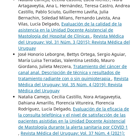
Artagaveytia, Ana L. Hernández, Teresa Castro, Andrea
Castillo, Pablo Sciuto, Guillermo Laviña, Julia
Bernachin, Soledad Milans, Fernando Lavista, Ana
Vilas, Lucía Delgado,
Evaluación de la calidad de la
asistencia en la Unidad Docente Asistencial de
Mastología del Hospital de Clínicas
,
Revista Médica
del Uruguay: Vol. 31 Núm. 3 (2015): Revista Médica del
Uruguay
José Honorio Leborgne, Bettys Ortega, Sergio Aguiar,
María Luisa Terradas, Valentina Lestido, Mauro
Giordano, Julieta Mezzera,
Tratamiento del cáncer de
canal anal. Descripción de técnica y resultados de
tratamiento radiante con o sin quimioterapia
,
Revista
Médica del Uruguay: Vol. 35 Núm. 4 (2019): Revista
Médica del Uruguay
Natalia Camejo, Cecilia Castillo, Nora Artagaveytia,
Dahiana Amarillo, Florencia Vitureira, Florencia
Rodríguez, Lucía Delgado,
Evaluación de la eficacia de
la consulta telefónica y el nivel de satisfacción de las
pacientes asistidas en la Unidad Docente Asistencial
de Mastología durante la alerta sanitaria por COVID 1
,
Revista Médica del Uruguay: Vol. 37 Núm. 4 (2021):