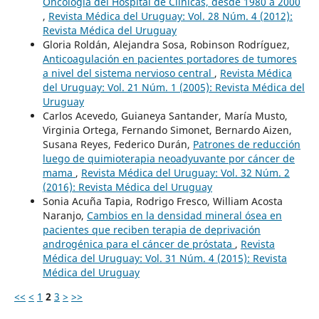
Oncología del Hospital de Clínicas, desde 1980 a 2000
,
Revista Médica del Uruguay: Vol. 28 Núm. 4 (2012):
Revista Médica del Uruguay
Gloria Roldán, Alejandra Sosa, Robinson Rodríguez,
Anticoagulación en pacientes portadores de tumores
a nivel del sistema nervioso central
,
Revista Médica
del Uruguay: Vol. 21 Núm. 1 (2005): Revista Médica del
Uruguay
Carlos Acevedo, Guianeya Santander, María Musto,
Virginia Ortega, Fernando Simonet, Bernardo Aizen,
Susana Reyes, Federico Durán,
Patrones de reducción
luego de quimioterapia neoadyuvante por cáncer de
mama
,
Revista Médica del Uruguay: Vol. 32 Núm. 2
(2016): Revista Médica del Uruguay
Sonia Acuña Tapia, Rodrigo Fresco, William Acosta
Naranjo,
Cambios en la densidad mineral ósea en
pacientes que reciben terapia de deprivación
androgénica para el cáncer de próstata
,
Revista
Médica del Uruguay: Vol. 31 Núm. 4 (2015): Revista
Médica del Uruguay
<<
<
1
2
3
>
>>