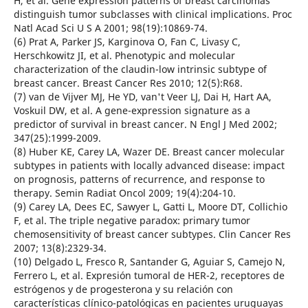
H, et al. Gene expression patterns of breast carcinomas
distinguish tumor subclasses with clinical implications. Proc
Natl Acad Sci U S A 2001; 98(19):10869-74.
(6) Prat A, Parker JS, Karginova O, Fan C, Livasy C,
Herschkowitz JI, et al. Phenotypic and molecular
characterization of the claudin-low intrinsic subtype of
breast cancer. Breast Cancer Res 2010; 12(5):R68.
(7) van de Vijver MJ, He YD, van't Veer LJ, Dai H, Hart AA,
Voskuil DW, et al. A gene-expression signature as a
predictor of survival in breast cancer. N Engl J Med 2002;
347(25):1999-2009.
(8) Huber KE, Carey LA, Wazer DE. Breast cancer molecular
subtypes in patients with locally advanced disease: impact
on prognosis, patterns of recurrence, and response to
therapy. Semin Radiat Oncol 2009; 19(4):204-10.
(9) Carey LA, Dees EC, Sawyer L, Gatti L, Moore DT, Collichio
F, et al. The triple negative paradox: primary tumor
chemosensitivity of breast cancer subtypes. Clin Cancer Res
2007; 13(8):2329-34.
(10) Delgado L, Fresco R, Santander G, Aguiar S, Camejo N,
Ferrero L, et al. Expresión tumoral de HER-2, receptores de
estrógenos y de progesterona y su relación con
características clínico-patológicas en pacientes uruguayas