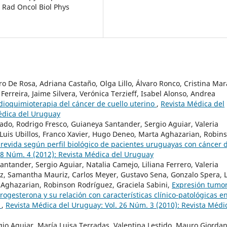
J Rad Oncol Biol Phys
ro De Rosa, Adriana Castaño, Olga Lillo, Álvaro Ronco, Cristina Mar
Ferreira, Jaime Silvera, Verónica Terzieff, Isabel Alonso, Andrea
dioquimioterapia del cáncer de cuello uterino
,
Revista Médica del
Médica del Uruguay
lgado, Rodrigo Fresco, Guianeya Santander, Sergio Aguiar, Valeria
 Luis Ubillos, Franco Xavier, Hugo Deneo, Marta Aghazarian, Robin
brevida según perfil biológico de pacientes uruguayas con cáncer 
28 Núm. 4 (2012): Revista Médica del Uruguay
ntander, Sergio Aguiar, Natalia Camejo, Liliana Ferrero, Valeria
ez, Samantha Mauriz, Carlos Meyer, Gustavo Sena, Gonzalo Spera, 
 Aghazarian, Robinson Rodríguez, Graciela Sabini,
Expresión tumor
ogesterona y su relación con características clínico-patológicas e
a
,
Revista Médica del Uruguay: Vol. 26 Núm. 3 (2010): Revista Médi
gio Aguiar, María Luisa Terradas, Valentina Lestido, Mauro Giordan