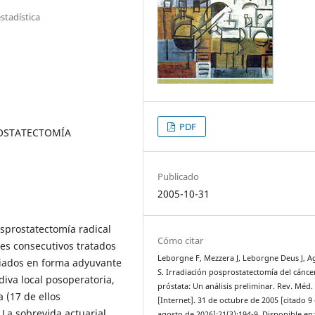
stadística
PDF
OSTATECTOMÍA
Publicado
2005-10-31
osprostatectomía radical
Cómo citar
tes consecutivos tratados
Leborgne F, Mezzera J, Leborgne Deus J, A
diados en forma adyuvante
S. Irradiación posprostatectomía del cánce
diva local posoperatoria,
próstata: Un análisis preliminar. Rev. Méd.
 (17 de ellos
[Internet]. 31 de octubre de 2005 [citado 9
 La sobrevida actuarial
agosto de 2026];21(3):194-9. Disponible en