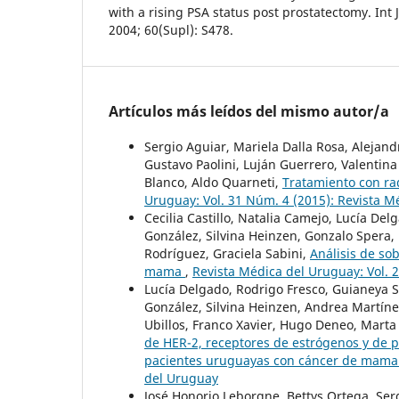
with a rising PSA status post prostatectomy. Int 
2004; 60(Supl): S478.
Artículos más leídos del mismo autor/a
Sergio Aguiar, Mariela Dalla Rosa, Alejand
Gustavo Paolini, Luján Guerrero, Valentina 
Blanco, Aldo Quarneti,
Tratamiento con ra
Uruguay: Vol. 31 Núm. 4 (2015): Revista 
Cecilia Castillo, Natalia Camejo, Lucía De
González, Silvina Heinzen, Gonzalo Spera,
Rodríguez, Graciela Sabini,
Análisis de so
mama
,
Revista Médica del Uruguay: Vol. 
Lucía Delgado, Rodrigo Fresco, Guianeya Sa
González, Silvina Heinzen, Andrea Martín
Ubillos, Franco Xavier, Hugo Deneo, Marta
de HER-2, receptores de estrógenos y de pr
pacientes uruguayas con cáncer de mam
del Uruguay
José Honorio Leborgne, Bettys Ortega, Ser