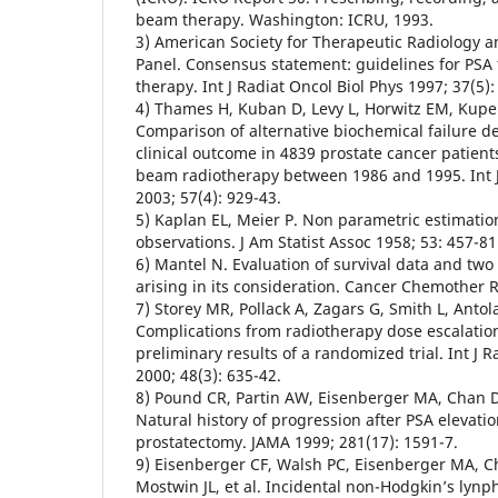
beam therapy. Washington: ICRU, 1993.
3) American Society for Therapeutic Radiology
Panel. Consensus statement: guidelines for PSA 
therapy. Int J Radiat Oncol Biol Phys 1997; 37(5):
4) Thames H, Kuban D, Levy L, Horwitz EM, Kupeli
Comparison of alternative biochemical failure d
clinical outcome in 4839 prostate cancer patient
beam radiotherapy between 1986 and 1995. Int J
2003; 57(4): 929-43.
5) Kaplan EL, Meier P. Non parametric estimati
observations. J Am Statist Assoc 1958; 53: 457-81
6) Mantel N. Evaluation of survival data and two 
arising in its consideration. Cancer Chemother R
7) Storey MR, Pollack A, Zagars G, Smith L, Antola
Complications from radiotherapy dose escalation
preliminary results of a randomized trial. Int J R
2000; 48(3): 635-42.
8) Pound CR, Partin AW, Eisenberger MA, Chan D
Natural history of progression after PSA elevatio
prostatectomy. JAMA 1999; 281(17): 1591-7.
9) Eisenberger CF, Walsh PC, Eisenberger MA, C
Mostwin JL, et al. Incidental non-Hodgkin’s lynp