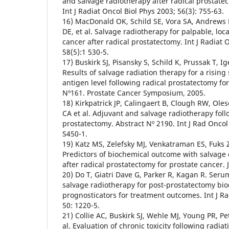
and salvage radiotherapy after radical prostatec
Int J Radiat Oncol Biol Phys 2003; 56(3): 755-63.
16) MacDonald OK, Schild SE, Vora SA, Andrews P
DE, et al. Salvage radiotherapy for palpable, loc
cancer after radical prostatectomy. Int J Radiat 
58(5):1 530-5.
17) Buskirk SJ, Pisansky S, Schild K, Prussak T, Ige
Results of salvage radiation therapy for a rising
antigen level following radical prostatectomy fo
Nº161. Prostate Cancer Symposium, 2005.
18) Kirkpatrick JP, Calingaert B, Clough RW, Ole
CA et al. Adjuvant and salvage radiotherapy foll
prostatectomy. Abstract Nº 2190. Int J Rad Oncol 
S450-1.
19) Katz MS, Zelefsky MJ, Venkatraman ES, Fuks 
Predictors of biochemical outcome with salvage
after radical prostatectomy for prostate cancer. 
20) Do T, Giatri Dave G, Parker R, Kagan R. Ser
salvage radiotherapy for post-prostatectomy bio
prognosticators for treatment outcomes. Int J Ra
50: 1220-5.
21) Collie AC, Buskirk SJ, Wehle MJ, Young PR, Pe
al. Evaluation of chronic toxicity following radia