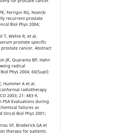
tomy for prostate cancer.
E, Ferrigni RG, Novicki
ally recurrent prostate
Oncol Biol Phys 2004;
l T, Wehle R, et al.
 serum prostate specific
r prostate cancer. Abstract
son JR, Quaranta BP, Hahn
owing radical
Biol Phys 2004; 60(Supl):
Z, Hummer A et al.
 conformal radiotherapy
JCO 2003; 21: 483-9.
um PSA Evaluations during
chemical failures as
d Oncol Biol Phys 2001;
trou SP, Broderick GA et
tion therapy for patients