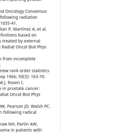
 and Oncology Consensus
following radiation
 1035-41.
an P, Martínez A, et al.
efinitions based on
s treated by external
 Radiat Oncol Biol Phys
on from incomplete
.
new rank order statistics
ep 1966; 50(3): 163-70.
k J, Rosen I.
 in prostate cancer:
adiat Oncol Biol Phys
W, Pearson JD, Walsh PC.
n following radical
how NH, Partin AW,
homa in patients with