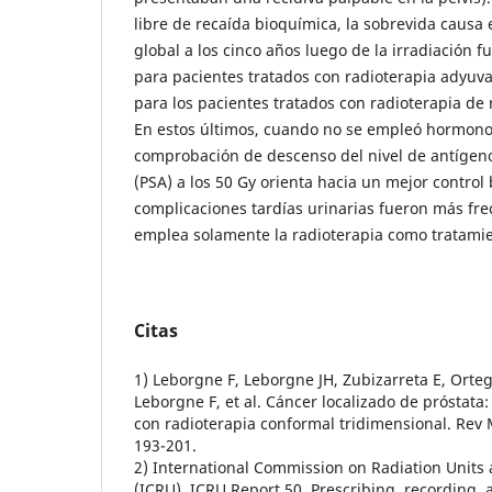
libre de recaída bioquímica, la sobrevida causa 
global a los cinco años luego de la irradiación
para pacientes tratados con radioterapia adyuv
para los pacientes tratados con radioterapia de
En estos últimos, cuando no se empleó hormonot
comprobación de descenso del nivel de antígeno
(PSA) a los 50 Gy orienta hacia un mejor control
complicaciones tardías urinarias fueron más fr
emplea solamente la radioterapia como tratamien
Citas
1) Leborgne F, Leborgne JH, Zubizarreta E, Orte
Leborgne F, et al. Cáncer localizado de próstata
con radioterapia conformal tridimensional. Rev
193-201.
2) International Commission on Radiation Unit
(ICRU). ICRU Report 50. Prescribing, recording,