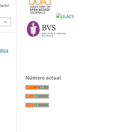
articl
édica
Número actual