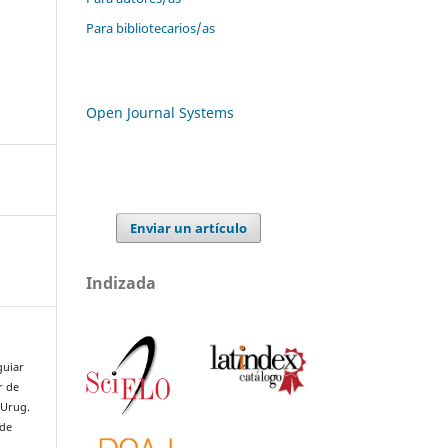
Para bibliotecarios/as
Open Journal Systems
Enviar un artículo
Indizada
guiar
r de
 Urug.
 de
: