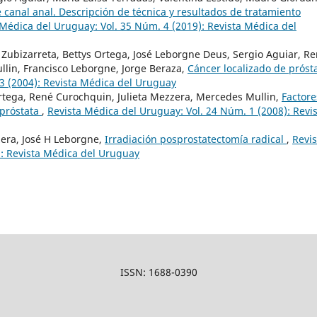
 canal anal. Descripción de técnica y resultados de tratamiento
 Médica del Uruguay: Vol. 35 Núm. 4 (2019): Revista Médica del
 Zubizarreta, Bettys Ortega, José Leborgne Deus, Sergio Aguiar, R
lin, Francisco Leborgne, Jorge Beraza,
Cáncer localizado de próst
3 (2004): Revista Médica del Uruguay
Ortega, René Curochquin, Julieta Mezzera, Mercedes Mullin,
Factore
 próstata
,
Revista Médica del Uruguay: Vol. 24 Núm. 1 (2008): Revi
zera, José H Leborgne,
Irradiación posprostatectomía radical
,
Revis
): Revista Médica del Uruguay
ISSN: 1688-0390