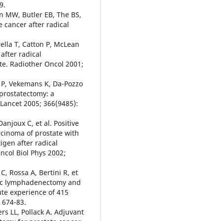
9.
an MW, Butler EB, The BS,
e cancer after radical
ella T, Catton P, McLean
after radical
te. Radiother Oncol 2001;
h P, Vekemans K, Da-Pozzo
 prostatectomy: a
 Lancet 2005; 366(9485):
anjoux C, et al. Positive
cinoma of prostate with
igen after radical
Oncol Biol Phys 2002;
C, Rossa A, Bertini R, et
lvic lymphadenectomy and
ute experience of 415
: 674-83.
ers LL, Pollack A. Adjuvant