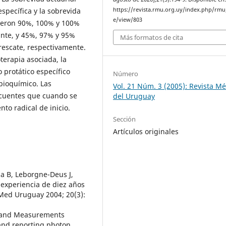
específica y la sobrevida
https://revista.rmu.org.uy/index.php/rmu/
e/view/803
 fueron 90%, 100% y 100%
ante, y 45%, 97% y 95%
Más formatos de cita
 rescate, respectivamente.
erapia asociada, la
 protático específico
Número
 bioquímico. Las
Vol. 21 Núm. 3 (2005): Revista M
ecuentes que cuando se
del Uruguay
to radical de inicio.
Sección
Artículos originales
ga B, Leborgne-Deus J,
: experiencia de diez años
 Med Uruguay 2004; 20(3):
s and Measurements
 and reporting photon