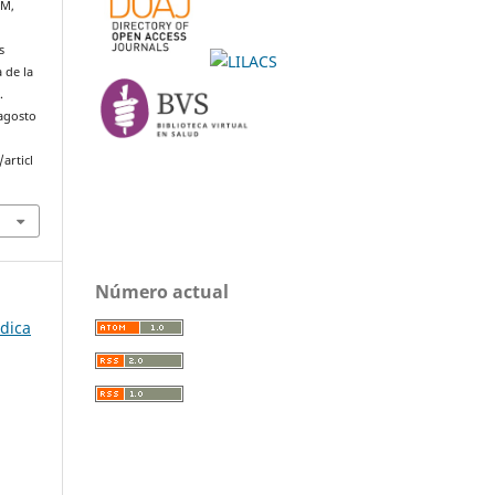
 M,
s
 de la
.
 agosto
articl
Número actual
édica