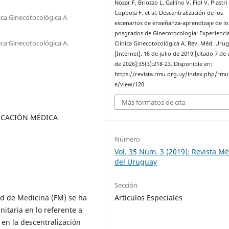
Nozar F, Briozzo L, Gallino V, Fiol V, Piastri
Coppola F, et al. Descentralización de los
nica Ginecotocológica A
escenarios de enseñanza-aprendizaje de lo
posgrados de Ginecotocología: Experiencia
ica Ginecotocológica A.
Clínica Ginecotocológica A. Rev. Méd. Urug
[Internet]. 16 de julio de 2019 [citado 7 de
de 2026];35(3):218-23. Disponible en:
https://revista.rmu.org.uy/index.php/rmu/
e/view/120
Más formatos de cita
UCACIÓN MÉDICA
Número
Vol. 35 Núm. 3 (2019): Revista M
del Uruguay
Sección
Artículos Especiales
tad de Medicina (FM) se ha
itaria en lo referente a
 en la descentralización