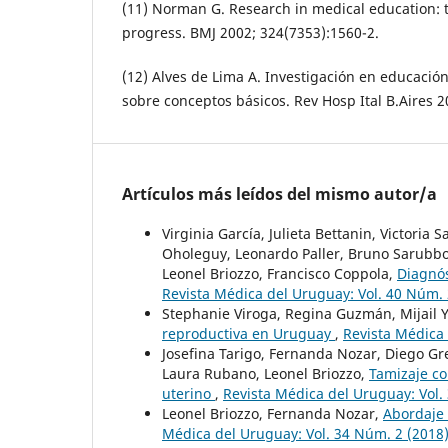
(11) Norman G. Research in medical education: 
progress. BMJ 2002; 324(7353):1560-2.
(12) Alves de Lima A. Investigación en educación
sobre conceptos básicos. Rev Hosp Ital B.Aires 20
Artículos más leídos del mismo autor/a
Virginia García, Julieta Bettanin, Victori
Oholeguy, Leonardo Paller, Bruno Sarubbo,
Leonel Briozzo, Francisco Coppola,
Diagnós
Revista Médica del Uruguay: Vol. 40 Núm. 
Stephanie Viroga, Regina Guzmán, Mijail Y
reproductiva en Uruguay
,
Revista Médica 
Josefina Tarigo, Fernanda Nozar, Diego Grei
Laura Rubano, Leonel Briozzo,
Tamizaje co
uterino
,
Revista Médica del Uruguay: Vol.
Leonel Briozzo, Fernanda Nozar,
Abordaje 
Médica del Uruguay: Vol. 34 Núm. 2 (2018