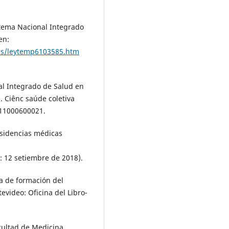
istema Nacional Integrado
en:
les/leytemp6103585.htm
nal Integrado de Salud en
. Ciênc saúde coletiva
011000600021.
esidencias médicas
 12 setiembre de 2018).
ma de formación del
evideo: Oficina del Libro-
cultad de Medicina.