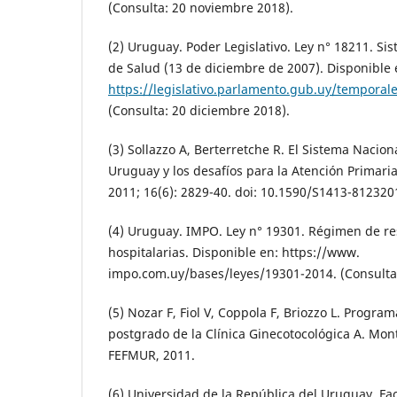
(Consulta: 20 noviembre 2018).
(2) Uruguay. Poder Legislativo. Ley n° 18211. S
de Salud (13 de diciembre de 2007). Disponible 
https://legislativo.parlamento.gub.uy/tempora
(Consulta: 20 diciembre 2018).
(3) Sollazzo A, Berterretche R. El Sistema Nacio
Uruguay y los desafíos para la Atención Primaria
2011; 16(6): 2829-40. doi: 10.1590/S1413-81232
(4) Uruguay. IMPO. Ley n° 19301. Régimen de r
hospitalarias. Disponible en: https://www.
impo.com.uy/bases/leyes/19301-2014. (Consulta:
(5) Nozar F, Fiol V, Coppola F, Briozzo L. Progra
postgrado de la Clínica Ginecotocológica A. Mont
FEFMUR, 2011.
(6) Universidad de la República del Uruguay. Fa