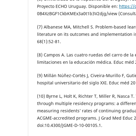
Proyecto ECHO Uruguay. Disponible en:
https://
0B4XzBGF1CkbKMEx3a0t1b3V2djg/view (Consulta:
(7) Albanese MA, Mitchell S. Problem-based lear
literature on its outcomes and implementation 
68(1):52-81.
(8) Campos A. Las cuatro ruedas del carro de la 
limitaciones en la educación médica. Educ méd 2
(9) Millán Núñez-Cortés J, Civeira-Murillo F, Guti
hospital universitario del siglo XXI. Educ méd 20
(10) Byrne L, Holt K, Richter T, Miller R, Nasca T
through multiple residency programs: a differe
measuring residents’ rates of continuing gradu
ACGME-accredited programs. J Grad Med Educ 20
doi:10.4300/JGME-D-10-00105.1.