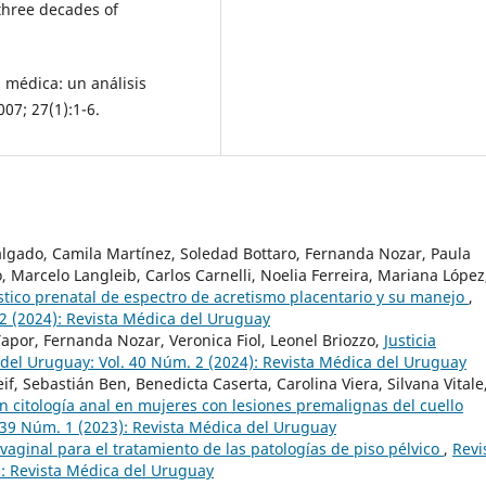
three decades of
 médica: un análisis
07; 27(1):1-6.
a Salgado, Camila Martínez, Soledad Bottaro, Fernanda Nozar, Paula
 Marcelo Langleib, Carlos Carnelli, Noelia Ferreira, Mariana López
tico prenatal de espectro de acretismo placentario y su manejo
,
2 (2024): Revista Médica del Uruguay
apor, Fernanda Nozar, Veronica Fiol, Leonel Briozzo,
Justicia
del Uruguay: Vol. 40 Núm. 2 (2024): Revista Médica del Uruguay
f, Sebastián Ben, Benedicta Caserta, Carolina Viera, Silvana Vitale
n citología anal en mujeres con lesiones premalignas del cuello
 39 Núm. 1 (2023): Revista Médica del Uruguay
vaginal para el tratamiento de las patologías de piso pélvico
,
Revi
): Revista Médica del Uruguay