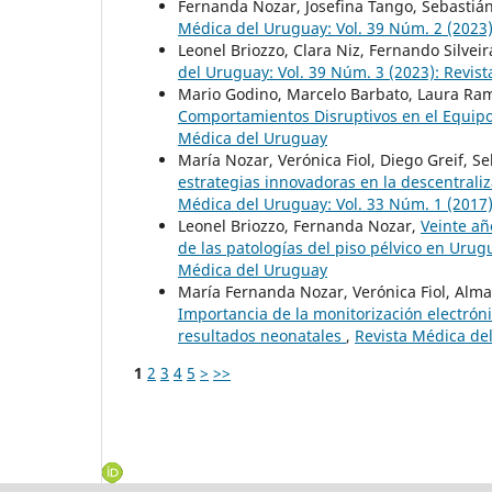
Fernanda Nozar, Josefina Tango, Sebastián
Médica del Uruguay: Vol. 39 Núm. 2 (2023
Leonel Briozzo, Clara Niz, Fernando Silveir
del Uruguay: Vol. 39 Núm. 3 (2023): Revis
Mario Godino, Marcelo Barbato, Laura Ram
Comportamientos Disruptivos en el Equip
Médica del Uruguay
María Nozar, Verónica Fiol, Diego Greif, S
estrategias innovadoras en la descentral
Médica del Uruguay: Vol. 33 Núm. 1 (2017
Leonel Briozzo, Fernanda Nozar,
Veinte añ
de las patologías del piso pélvico en Uru
Médica del Uruguay
María Fernanda Nozar, Verónica Fiol, Alma 
Importancia de la monitorización electróni
resultados neonatales
,
Revista Médica de
1
2
3
4
5
>
>>