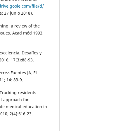
drive.goole.com/file/d/
 27 junio 2018).
ning: a review of the
issues. Acad méd 1993;
excelencia. Desafíos y
016; 17(3):88-93.
érrez-Fuentes JA. El
11; 14: 83-9.
. Tracking residents
nt approach for
ate medical education in
10; 2(4):616-23.