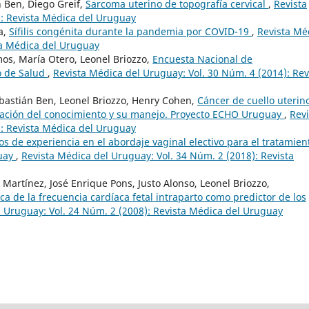
 Ben, Diego Greif,
Sarcoma uterino de topografía cervical
,
Revista
): Revista Médica del Uruguay
a,
Sífilis congénita durante la pandemia por COVID-19
,
Revista Mé
ta Médica del Uruguay
os, María Otero, Leonel Briozzo,
Encuesta Nacional de
o de Salud
,
Revista Médica del Uruguay: Vol. 30 Núm. 4 (2014): Rev
ebastián Ben, Leonel Briozzo, Henry Cohen,
Cáncer de cuello uterin
ización del conocimiento y su manejo. Proyecto ECHO Uruguay
,
Revi
): Revista Médica del Uruguay
os de experiencia en el abordaje vaginal electivo para el tratamien
guay
,
Revista Médica del Uruguay: Vol. 34 Núm. 2 (2018): Revista
Martínez, José Enrique Pons, Justo Alonso, Leonel Briozzo,
ca de la frecuencia cardíaca fetal intraparto como predictor de los
l Uruguay: Vol. 24 Núm. 2 (2008): Revista Médica del Uruguay