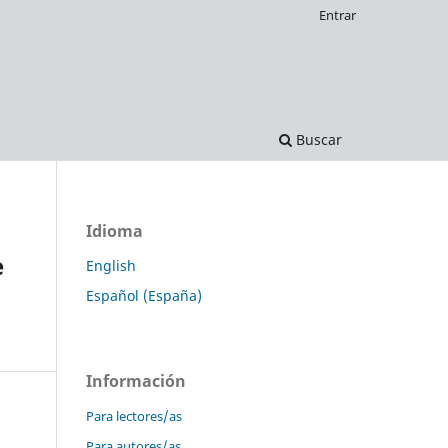
Entrar
Buscar
Idioma
e
English
Español (España)
Información
Para lectores/as
Para autores/as