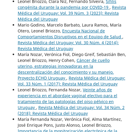
Leonel Briozzo, Clara Niz, Fernando Silveira,
Sífilis
congénita durante la pandemia por COVID-19
,
Revista
Médica del Uruguay: Vol. 39 Núm. 3 (2023): Revista
Médica del Uruguay
Mario Godino, Marcelo Barbato, Laura Ramos, María
Otero, Leonel Briozzo,
Encuesta Nacional de
Comportamientos Disruptivos en el Equipo de Salud
,
Revista Médica del Uruguay: Vol. 30 Núm. 4 (2014):
Revista Médica del Uruguay
María Nozar, Verónica Fiol, Diego Greif, Sebastián Ben,
Leonel Briozzo, Henry Cohen,
Cáncer de cuello
uterino, estrategias innovadoras en la
descentralización del conocimiento y su manejo.
Proyecto ECHO Uruguay
,
Revista Médica del Uruguay:
Vol. 33 Núm. 1 (2017): Revista Médica del Uruguay
Leonel Briozzo, Fernanda Nozar,
Veinte años de
experiencia en el abordaje vaginal electivo para el
tratamiento de las patologías del piso pélvico en
Uruguay
,
Revista Médica del Uruguay: Vol. 34 Núm. 2
(2018): Revista Médica del Uruguay
María Fernanda Nozar, Verónica Fiol, Alma Martínez,
José Enrique Pons, Justo Alonso, Leonel Briozzo,
Importancia de la monitorización electrónica de la