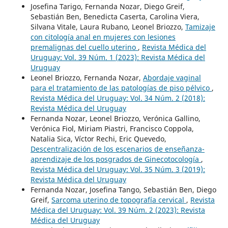
Josefina Tarigo, Fernanda Nozar, Diego Greif,
Sebastián Ben, Benedicta Caserta, Carolina Viera,
Silvana Vitale, Laura Rubano, Leonel Briozzo,
Tamizaje
con citología anal en mujeres con lesiones
premalignas del cuello uterino
,
Revista Médica del
Uruguay: Vol. 39 Núm. 1 (2023): Revista Médica del
Uruguay
Leonel Briozzo, Fernanda Nozar,
Abordaje vaginal
para el tratamiento de las patologías de piso pélvico
,
Revista Médica del Uruguay: Vol. 34 Núm. 2 (2018):
Revista Médica del Uruguay
Fernanda Nozar, Leonel Briozzo, Verónica Gallino,
Verónica Fiol, Miriam Piastri, Francisco Coppola,
Natalia Sica, Víctor Rechi, Eric Quevedo,
Descentralización de los escenarios de enseñanza-
aprendizaje de los posgrados de Ginecotocología
,
Revista Médica del Uruguay: Vol. 35 Núm. 3 (2019):
Revista Médica del Uruguay
Fernanda Nozar, Josefina Tango, Sebastián Ben, Diego
Greif,
Sarcoma uterino de topografía cervical
,
Revista
Médica del Uruguay: Vol. 39 Núm. 2 (2023): Revista
Médica del Uruguay