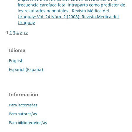
frecuencia cardíaca fetal intraparto como predictor de
los resultados neonatales
,
Revista Médica del
Uruguay: Vol. 24 Núm. 2 (2008): Revista Médica del
Uruguay
1
2
3
4
>
>>
Idioma
English
Español (España)
Información
Para lectores/as
Para autores/as
Para bibliotecarios/as