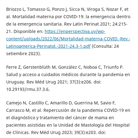
Briozzo L, Tomasso G, Ponzo J, Sicca N, Viroga S, Nozar F, et
al. Mortalidad materna por COVID-19: la emergencia dentro
de la emergencia sanitaria. Rev Latin Perinat 2021; 24:215-
21. Disponible en:
https://enperspectiva.uy/wp-
content/uploads/2022/06/Mortalidad-materna-COVID.-Rev.-
Latinoamerica-Perinatol.-2021-24.3-1.pdf
(Consulta: 24
setiembre 2023).
Ferre Z, Gerstenblüth M, González C, Noboa C, Triunfo P.
Salud y acceso a cuidados médicos durante la pandemia en
Uruguay. Rev Méd Urug 2021; 37(3):e206. doi:
10.29193/rmu.37.3.6.
Camejo N, Castillo C, Amarillo D, Guerrina M, Savio F,
Carrasco M, et al. Repercusión de la pandemia COVID-19 en
el diagnóstico y tratamiento del cáncer de mama en
pacientes asistidas en la Unidad de Mastología del Hospital
de Clínicas. Rev Méd Urug 2023; 39(3):e203. doi: