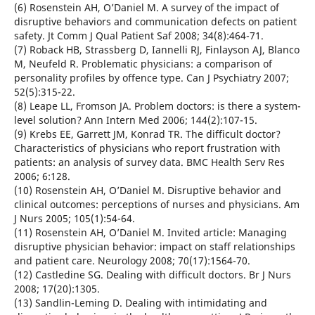
(6) Rosenstein AH, O’Daniel M. A survey of the impact of
disruptive behaviors and communication defects on patient
safety. Jt Comm J Qual Patient Saf 2008; 34(8):464-71.
(7) Roback HB, Strassberg D, Iannelli RJ, Finlayson AJ, Blanco
M, Neufeld R. Problematic physicians: a comparison of
personality profiles by offence type. Can J Psychiatry 2007;
52(5):315-22.
(8) Leape LL, Fromson JA. Problem doctors: is there a system-
level solution? Ann Intern Med 2006; 144(2):107-15.
(9) Krebs EE, Garrett JM, Konrad TR. The difficult doctor?
Characteristics of physicians who report frustration with
patients: an analysis of survey data. BMC Health Serv Res
2006; 6:128.
(10) Rosenstein AH, O’Daniel M. Disruptive behavior and
clinical outcomes: perceptions of nurses and physicians. Am
J Nurs 2005; 105(1):54-64.
(11) Rosenstein AH, O’Daniel M. Invited article: Managing
disruptive physician behavior: impact on staff relationships
and patient care. Neurology 2008; 70(17):1564-70.
(12) Castledine SG. Dealing with difficult doctors. Br J Nurs
2008; 17(20):1305.
(13) Sandlin-Leming D. Dealing with intimidating and