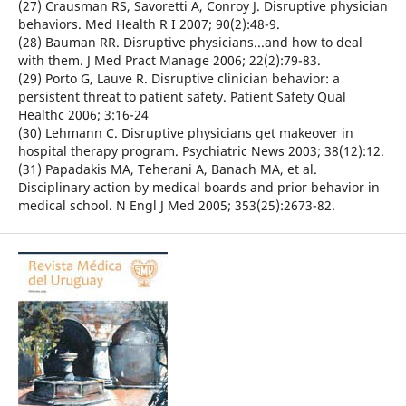
(27) Crausman RS, Savoretti A, Conroy J. Disruptive physician
behaviors. Med Health R I 2007; 90(2):48-9.
(28) Bauman RR. Disruptive physicians...and how to deal
with them. J Med Pract Manage 2006; 22(2):79-83.
(29) Porto G, Lauve R. Disruptive clinician behavior: a
persistent threat to patient safety. Patient Safety Qual
Healthc 2006; 3:16-24
(30) Lehmann C. Disruptive physicians get makeover in
hospital therapy program. Psychiatric News 2003; 38(12):12.
(31) Papadakis MA, Teherani A, Banach MA, et al.
Disciplinary action by medical boards and prior behavior in
medical school. N Engl J Med 2005; 353(25):2673-82.