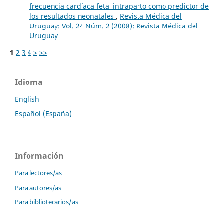
frecuencia cardíaca fetal intraparto como predictor de
los resultados neonatales
,
Revista Médica del
Uruguay: Vol. 24 Núm. 2 (2008): Revista Médica del
Uruguay
1
2
3
4
>
>>
Idioma
English
Español (España)
Información
Para lectores/as
Para autores/as
Para bibliotecarios/as