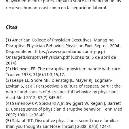
mayormente entre pares. Impacta sobre la retención de los
recursos humanos así como en la seguridad laboral.
Citas
(1) American College of Physician Executives, Managing
Disruptive Physician Behavior. Physician Exec Sep-oct 2004.
Disponible en: https://www.quantiamd.com/q-qcp/
OnTargetDisruptivePhysician.pdf (Consulta: 5 de abril de
2014)
(2) Hollowell EE. The disruptive physician: handle with care.
Trustee 1978; 31(6):11-3,15,17.
(3) Leape LL, Shore MF, Dienstag JL, Mayer RJ, Edgman-
Levitan S, et al. Perspective: a culture of respect, part 1: the
nature and causes of disrespectful behavior by physicians.
Acad Med 2012; 87(7):845-52.
(4) Samenow CP, Spickard A Jr, Swiggart W, Regan J, Barrett
D. Consequence of physician disruptive behavior. Tenn Med
2007; 100(11): 38-40.
(5) Sataloff RT. Disruptive physicians: sound more familiar
than you thought? Ear Nose Throat J 2008; 87(3):124-7.