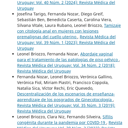
Uruguay: Vol. 40 Núm. 2 (2024): Revista Médica del
Uruguay
Josefina Tarigo, Fernanda Nozar, Diego Greif,
Sebastián Ben, Benedicta Caserta, Carolina Viera,
Silvana Vitale, Laura Rubano, Leonel Briozzo,
Tamizaje
con citología anal en mujeres con lesiones
premalignas del cuello uterino
,
Revista Médica del
Uruguay: Vol. 39 Núm. 1 (2023): Revista Médica del
Uruguay
Leonel Briozzo, Fernanda Nozar,
Abordaje vaginal
para el tratamiento de las patologías de piso pélvico
,
Revista Médica del Uruguay: Vol. 34 Núm. 2 (2018):
Revista Médica del Uruguay
Fernanda Nozar, Leonel Briozzo, Verónica Gallino,
Verónica Fiol, Miriam Piastri, Francisco Coppola,
Natalia Sica, Víctor Rechi, Eric Quevedo,
Descentralización de los escenarios de enseñanza-
aprendizaje de los posgrados de Ginecotocología
,
Revista Médica del Uruguay: Vol. 35 Núm. 3 (2019):
Revista Médica del Uruguay
Leonel Briozzo, Clara Niz, Fernando Silveira,
Sífilis
congénita durante la pandemia por COVID-19
,
Revista