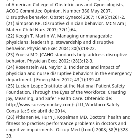
of American College of Obstetricians and Gynecologists.
ACOG Committee Opinion. Number 366 May 2007.
Disruptive behavior. Obstet Gynecol 2007; 109(5):1261-2.
(21) Simpson KR. Disruptive clinician behavior. MCN Am J
Matern Child Nurs 2007; 32(1):64.
(22) Keogh T, Martin W. Managing unmanageable
physicians: leadership, stewardship and disruptive
behavior. Physician Exec 2004; 30(5):18-22.
(23) Youssi MD. JCAHO standards help address disruptive
behavior. Physician Exec 2002; (28)3:12-3.
(24) Rosenstein AH, Naylor B. Incidence and impact of
physician and nurse disruptive behaviors in the emergency
department. J Emerg Med 2012; 43(1):139-48.
(25) Lucian Leape Institute at the National Patient Safety
Foundation. Through the Eyes of the Workforce: Creating
Joy, Meaning, and Safer Health Care. Obtenido de:
http://www.surveymonkey.com/s/LLI_WorkforceSafety
Consulta: 5 de abril de 2014.
(26) Pitkanen M, Hurn J, Kopelman MD. Doctors’ health and
fitness to practise: performance problems in doctors and
cognitive impairments. Occup Med (Lond) 2008; 58(5):328-
33.