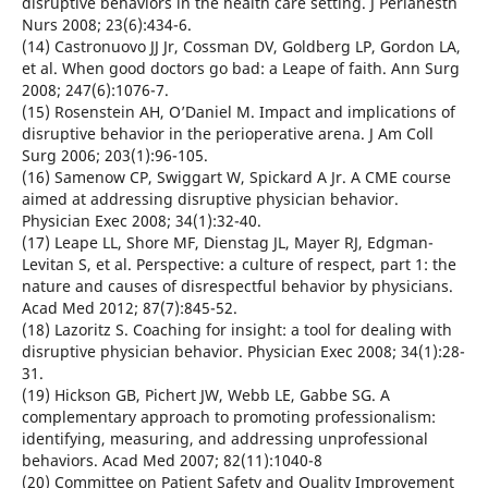
disruptive behaviors in the health care setting. J Perianesth
Nurs 2008; 23(6):434-6.
(14) Castronuovo JJ Jr, Cossman DV, Goldberg LP, Gordon LA,
et al. When good doctors go bad: a Leape of faith. Ann Surg
2008; 247(6):1076-7.
(15) Rosenstein AH, O’Daniel M. Impact and implications of
disruptive behavior in the perioperative arena. J Am Coll
Surg 2006; 203(1):96-105.
(16) Samenow CP, Swiggart W, Spickard A Jr. A CME course
aimed at addressing disruptive physician behavior.
Physician Exec 2008; 34(1):32-40.
(17) Leape LL, Shore MF, Dienstag JL, Mayer RJ, Edgman-
Levitan S, et al. Perspective: a culture of respect, part 1: the
nature and causes of disrespectful behavior by physicians.
Acad Med 2012; 87(7):845-52.
(18) Lazoritz S. Coaching for insight: a tool for dealing with
disruptive physician behavior. Physician Exec 2008; 34(1):28-
31.
(19) Hickson GB, Pichert JW, Webb LE, Gabbe SG. A
complementary approach to promoting professionalism:
identifying, measuring, and addressing unprofessional
behaviors. Acad Med 2007; 82(11):1040-8
(20) Committee on Patient Safety and Quality Improvement