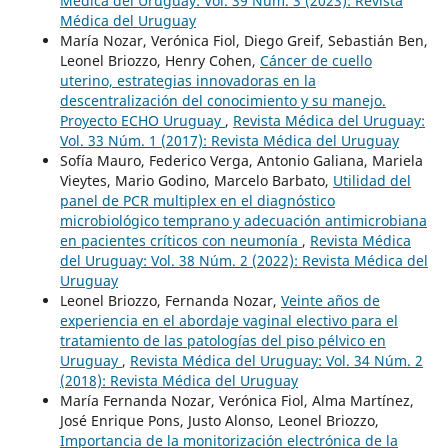
Médica del Uruguay: Vol. 39 Núm. 3 (2023): Revista
Médica del Uruguay
María Nozar, Verónica Fiol, Diego Greif, Sebastián Ben,
Leonel Briozzo, Henry Cohen,
Cáncer de cuello
uterino, estrategias innovadoras en la
descentralización del conocimiento y su manejo.
Proyecto ECHO Uruguay
,
Revista Médica del Uruguay:
Vol. 33 Núm. 1 (2017): Revista Médica del Uruguay
Sofía Mauro, Federico Verga, Antonio Galiana, Mariela
Vieytes, Mario Godino, Marcelo Barbato,
Utilidad del
panel de PCR multiplex en el diagnóstico
microbiológico temprano y adecuación antimicrobiana
en pacientes críticos con neumonía
,
Revista Médica
del Uruguay: Vol. 38 Núm. 2 (2022): Revista Médica del
Uruguay
Leonel Briozzo, Fernanda Nozar,
Veinte años de
experiencia en el abordaje vaginal electivo para el
tratamiento de las patologías del piso pélvico en
Uruguay
,
Revista Médica del Uruguay: Vol. 34 Núm. 2
(2018): Revista Médica del Uruguay
María Fernanda Nozar, Verónica Fiol, Alma Martínez,
José Enrique Pons, Justo Alonso, Leonel Briozzo,
Importancia de la monitorización electrónica de la