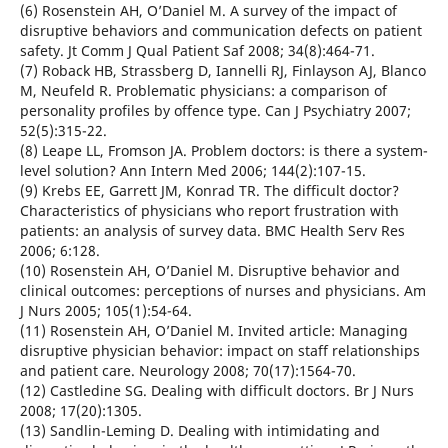
(6) Rosenstein AH, O’Daniel M. A survey of the impact of
disruptive behaviors and communication defects on patient
safety. Jt Comm J Qual Patient Saf 2008; 34(8):464-71.
(7) Roback HB, Strassberg D, Iannelli RJ, Finlayson AJ, Blanco
M, Neufeld R. Problematic physicians: a comparison of
personality profiles by offence type. Can J Psychiatry 2007;
52(5):315-22.
(8) Leape LL, Fromson JA. Problem doctors: is there a system-
level solution? Ann Intern Med 2006; 144(2):107-15.
(9) Krebs EE, Garrett JM, Konrad TR. The difficult doctor?
Characteristics of physicians who report frustration with
patients: an analysis of survey data. BMC Health Serv Res
2006; 6:128.
(10) Rosenstein AH, O’Daniel M. Disruptive behavior and
clinical outcomes: perceptions of nurses and physicians. Am
J Nurs 2005; 105(1):54-64.
(11) Rosenstein AH, O’Daniel M. Invited article: Managing
disruptive physician behavior: impact on staff relationships
and patient care. Neurology 2008; 70(17):1564-70.
(12) Castledine SG. Dealing with difficult doctors. Br J Nurs
2008; 17(20):1305.
(13) Sandlin-Leming D. Dealing with intimidating and