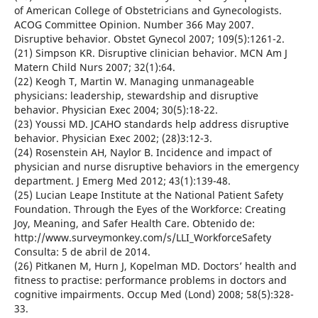
of American College of Obstetricians and Gynecologists.
ACOG Committee Opinion. Number 366 May 2007.
Disruptive behavior. Obstet Gynecol 2007; 109(5):1261-2.
(21) Simpson KR. Disruptive clinician behavior. MCN Am J
Matern Child Nurs 2007; 32(1):64.
(22) Keogh T, Martin W. Managing unmanageable
physicians: leadership, stewardship and disruptive
behavior. Physician Exec 2004; 30(5):18-22.
(23) Youssi MD. JCAHO standards help address disruptive
behavior. Physician Exec 2002; (28)3:12-3.
(24) Rosenstein AH, Naylor B. Incidence and impact of
physician and nurse disruptive behaviors in the emergency
department. J Emerg Med 2012; 43(1):139-48.
(25) Lucian Leape Institute at the National Patient Safety
Foundation. Through the Eyes of the Workforce: Creating
Joy, Meaning, and Safer Health Care. Obtenido de:
http://www.surveymonkey.com/s/LLI_WorkforceSafety
Consulta: 5 de abril de 2014.
(26) Pitkanen M, Hurn J, Kopelman MD. Doctors’ health and
fitness to practise: performance problems in doctors and
cognitive impairments. Occup Med (Lond) 2008; 58(5):328-
33.