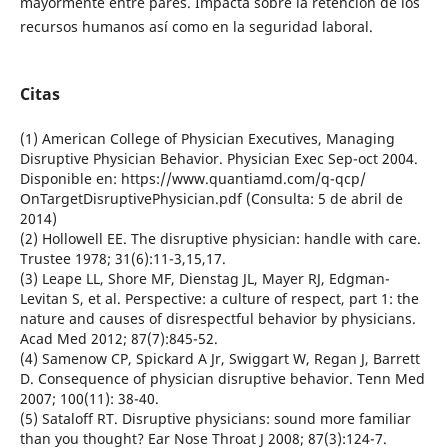
mayormente entre pares. Impacta sobre la retención de los
recursos humanos así como en la seguridad laboral.
Citas
(1) American College of Physician Executives, Managing
Disruptive Physician Behavior. Physician Exec Sep-oct 2004.
Disponible en: https://www.quantiamd.com/q-qcp/
OnTargetDisruptivePhysician.pdf (Consulta: 5 de abril de
2014)
(2) Hollowell EE. The disruptive physician: handle with care.
Trustee 1978; 31(6):11-3,15,17.
(3) Leape LL, Shore MF, Dienstag JL, Mayer RJ, Edgman-
Levitan S, et al. Perspective: a culture of respect, part 1: the
nature and causes of disrespectful behavior by physicians.
Acad Med 2012; 87(7):845-52.
(4) Samenow CP, Spickard A Jr, Swiggart W, Regan J, Barrett
D. Consequence of physician disruptive behavior. Tenn Med
2007; 100(11): 38-40.
(5) Sataloff RT. Disruptive physicians: sound more familiar
than you thought? Ear Nose Throat J 2008; 87(3):124-7.