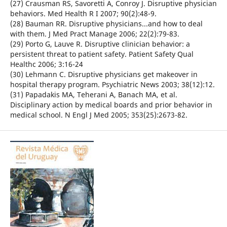
(27) Crausman RS, Savoretti A, Conroy J. Disruptive physician
behaviors. Med Health R I 2007; 90(2):48-9.
(28) Bauman RR. Disruptive physicians...and how to deal
with them. J Med Pract Manage 2006; 22(2):79-83.
(29) Porto G, Lauve R. Disruptive clinician behavior: a
persistent threat to patient safety. Patient Safety Qual
Healthc 2006; 3:16-24
(30) Lehmann C. Disruptive physicians get makeover in
hospital therapy program. Psychiatric News 2003; 38(12):12.
(31) Papadakis MA, Teherani A, Banach MA, et al.
Disciplinary action by medical boards and prior behavior in
medical school. N Engl J Med 2005; 353(25):2673-82.