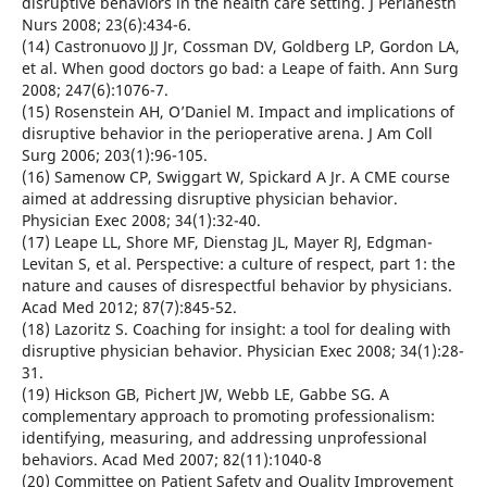
disruptive behaviors in the health care setting. J Perianesth
Nurs 2008; 23(6):434-6.
(14) Castronuovo JJ Jr, Cossman DV, Goldberg LP, Gordon LA,
et al. When good doctors go bad: a Leape of faith. Ann Surg
2008; 247(6):1076-7.
(15) Rosenstein AH, O’Daniel M. Impact and implications of
disruptive behavior in the perioperative arena. J Am Coll
Surg 2006; 203(1):96-105.
(16) Samenow CP, Swiggart W, Spickard A Jr. A CME course
aimed at addressing disruptive physician behavior.
Physician Exec 2008; 34(1):32-40.
(17) Leape LL, Shore MF, Dienstag JL, Mayer RJ, Edgman-
Levitan S, et al. Perspective: a culture of respect, part 1: the
nature and causes of disrespectful behavior by physicians.
Acad Med 2012; 87(7):845-52.
(18) Lazoritz S. Coaching for insight: a tool for dealing with
disruptive physician behavior. Physician Exec 2008; 34(1):28-
31.
(19) Hickson GB, Pichert JW, Webb LE, Gabbe SG. A
complementary approach to promoting professionalism:
identifying, measuring, and addressing unprofessional
behaviors. Acad Med 2007; 82(11):1040-8
(20) Committee on Patient Safety and Quality Improvement