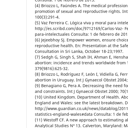
(4) Briozzo L, Faúndes A. The medical professio
promotion of sexual and reproductive rights. Int
100(3):291-4.
(5) Vaz Ferreira C. Lógica viva y moral para intel
http://es.scribd.com/doc/9712169/Carlos-Vaz- Fe
para-intelectuales Consulta: 1 de febrero de 201
(6) Jejeebhoy SJ. Empower women, ensure choice
reproductive health. En: Presentation at the Sa
Consultation in Sri Lanka, October 18-23;1997.
(7) Sedgh G, Singh S, Shah IH, Ahman E, Hensha
abortion: incidence and trends worldwide from 1
379(9816):625-32.
(8) Briozzo L, Rodríguez F, León I, Vidiella G, Fer
abortion in Uruguay. Int J Gynaecol Obstet 2004;
(9) Benagiano G, Pera A. Decreasing the need fo
and constraints. Int J Gynaecol Obstet 2000; 70(1
(10) United Kingdom. Department of Health. Abort
England and Wales: see the latest breakdown. D
http://www.guardian.co.uk/news/datablog/2011
statistics-england-wales#data Consulta: 1 de fe
(11) Westoff CF. A new approach to estimating a
Analytical Studies Nº 13. Calverton, Maryland: M