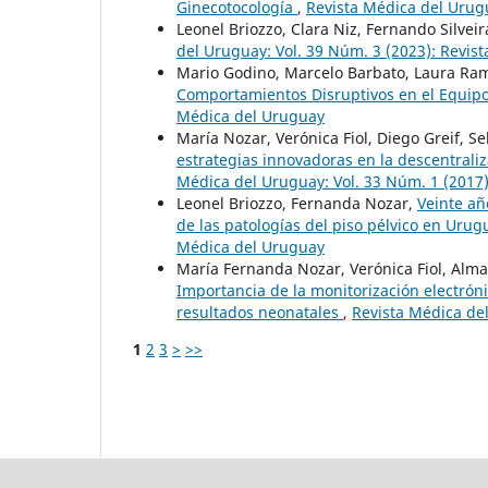
Ginecotocología
,
Revista Médica del Urugu
Leonel Briozzo, Clara Niz, Fernando Silveir
del Uruguay: Vol. 39 Núm. 3 (2023): Revis
Mario Godino, Marcelo Barbato, Laura Ram
Comportamientos Disruptivos en el Equip
Médica del Uruguay
María Nozar, Verónica Fiol, Diego Greif, S
estrategias innovadoras en la descentral
Médica del Uruguay: Vol. 33 Núm. 1 (2017
Leonel Briozzo, Fernanda Nozar,
Veinte añ
de las patologías del piso pélvico en Uru
Médica del Uruguay
María Fernanda Nozar, Verónica Fiol, Alma 
Importancia de la monitorización electróni
resultados neonatales
,
Revista Médica de
1
2
3
>
>>