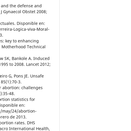
n and the defense and
 J Gynaecol Obstet 2008;
ectuales. Disponible en:
rreira-Logica-viva-Moral-
3.
s: key to enhancing
fe Motherhood Technical
w SK, Bankole A. Induced
995 to 2008. Lancet 2012;
reiro G, Pons JE. Unsafe
 85(1):70-3.
r abortion: challenges
):35-48.
ion statistics for
isponible en:
/may/24/abortion-
brero de 2013.
bortion rates. DHS
acro International Health,