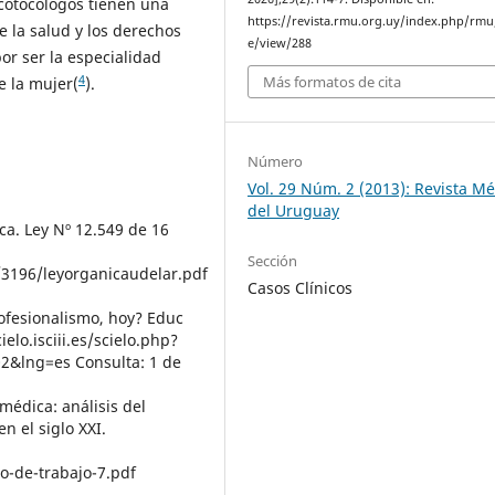
ecotocólogos tienen una
https://revista.rmu.org.uy/index.php/rmu/
e la salud y los derechos
e/view/288
or ser la especialidad
4
Más formatos de cita
e la mujer(
).
Número
Vol. 29 Núm. 2 (2013): Revista M
del Uruguay
ca. Ley Nº 12.549 de 16
Sección
1/3196/leyorganicaudelar.pdf
Casos Clínicos
rofesionalismo, hoy? Educ
elo.isciii.es/scielo.php?
2&lng=es Consulta: 1 de
 médica: análisis del
n el siglo XXI.
:
-de-trabajo-7.pdf