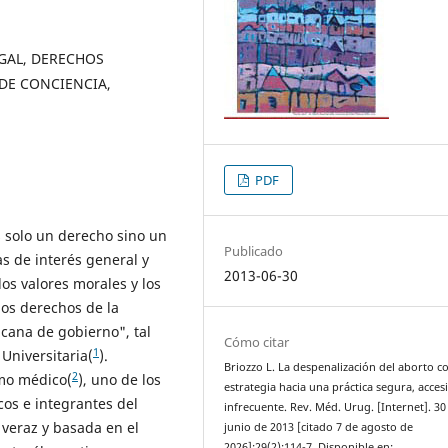
GAL, DERECHOS
DE CONCIENCIA,
PDF
s solo un derecho sino un
Publicado
as de interés general y
2013-06-30
os valores morales y los
 los derechos de la
cana de gobierno", tal
Cómo citar
1
 Universitaria(
).
Briozzo L. La despenalización del aborto 
2
smo médico(
), uno de los
estrategia hacia una práctica segura, accesi
os e integrantes del
infrecuente. Rev. Méd. Urug. [Internet]. 30
 veraz y basada en el
junio de 2013 [citado 7 de agosto de
2026];29(2):114-7. Disponible en: