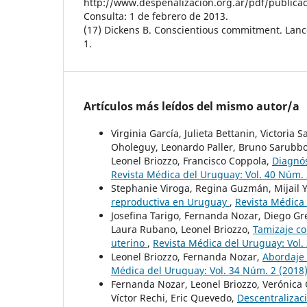
http://www.despenalizacion.org.ar/pdf/publicac
Consulta: 1 de febrero de 2013.
(17) Dickens B. Conscientious commitment. Lanc
1.
Artículos más leídos del mismo autor/a
Virginia García, Julieta Bettanin, Victori
Oholeguy, Leonardo Paller, Bruno Sarubbo,
Leonel Briozzo, Francisco Coppola,
Diagnós
Revista Médica del Uruguay: Vol. 40 Núm. 
Stephanie Viroga, Regina Guzmán, Mijail Y
reproductiva en Uruguay
,
Revista Médica 
Josefina Tarigo, Fernanda Nozar, Diego Grei
Laura Rubano, Leonel Briozzo,
Tamizaje co
uterino
,
Revista Médica del Uruguay: Vol.
Leonel Briozzo, Fernanda Nozar,
Abordaje 
Médica del Uruguay: Vol. 34 Núm. 2 (2018
Fernanda Nozar, Leonel Briozzo, Verónica Ga
Víctor Rechi, Eric Quevedo,
Descentralizac