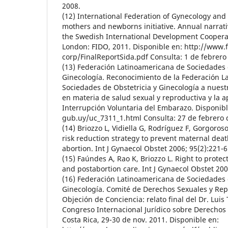
2008.
(12) International Federation of Gynecology and 
mothers and newborns initiative. Annual narrati
the Swedish International Development Coopera
London: FIDO, 2011. Disponible en: http://www.fi
corp/FinalReportSida.pdf Consulta: 1 de febrero
(13) Federación Latinoamericana de Sociedades 
Ginecología. Reconocimiento de la Federación L
Sociedades de Obstetricia y Ginecología a nuestr
en materia de salud sexual y reproductiva y la a
Interrupción Voluntaria del Embarazo. Disponib
gub.uy/uc_7311_1.html Consulta: 27 de febrero 
(14) Briozzo L, Vidiella G, Rodríguez F, Gorgoros
risk reduction strategy to prevent maternal dea
abortion. Int J Gynaecol Obstet 2006; 95(2):221-6
(15) Faúndes A, Rao K, Briozzo L. Right to prote
and postabortion care. Int J Gynaecol Obstet 200
(16) Federación Latinoamericana de Sociedades 
Ginecología. Comité de Derechos Sexuales y Repr
Objeción de Conciencia: relato final del Dr. Luis 
Congreso Internacional Jurídico sobre Derechos 
Costa Rica, 29-30 de nov. 2011. Disponible en: