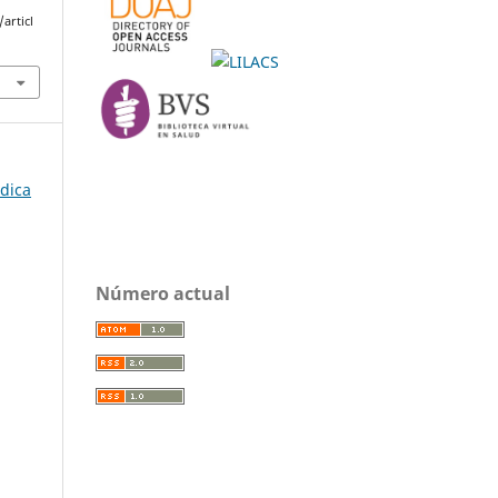
articl
édica
Número actual