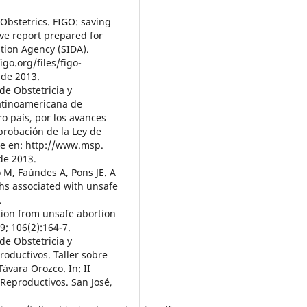
Obstetrics. FIGO: saving
ve report prepared for
tion Agency (SIDA).
go.org/files/figo-
 de 2013.
de Obstetricia y
atinoamericana de
o país, por los avances
probación de la Ley de
le en: http://www.msp.
de 2013.
o M, Faúndes A, Pons JE. A
ths associated with unsafe
.
ction from unsafe abortion
9; 106(2):164-7.
de Obstetricia y
oductivos. Taller sobre
Távara Orozco. In: II
Reproductivos. San José,