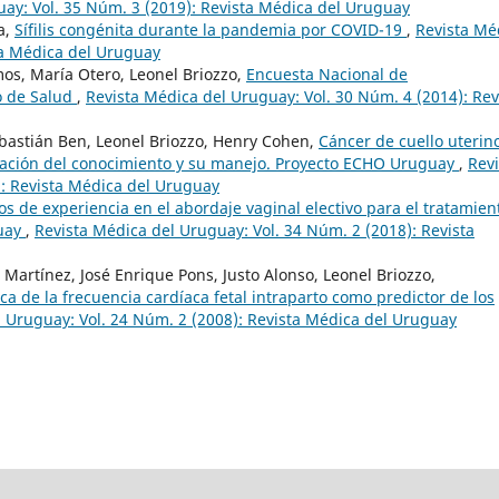
ay: Vol. 35 Núm. 3 (2019): Revista Médica del Uruguay
a,
Sífilis congénita durante la pandemia por COVID-19
,
Revista Mé
ta Médica del Uruguay
os, María Otero, Leonel Briozzo,
Encuesta Nacional de
o de Salud
,
Revista Médica del Uruguay: Vol. 30 Núm. 4 (2014): Rev
ebastián Ben, Leonel Briozzo, Henry Cohen,
Cáncer de cuello uterin
ización del conocimiento y su manejo. Proyecto ECHO Uruguay
,
Revi
): Revista Médica del Uruguay
os de experiencia en el abordaje vaginal electivo para el tratamien
guay
,
Revista Médica del Uruguay: Vol. 34 Núm. 2 (2018): Revista
Martínez, José Enrique Pons, Justo Alonso, Leonel Briozzo,
ca de la frecuencia cardíaca fetal intraparto como predictor de los
l Uruguay: Vol. 24 Núm. 2 (2008): Revista Médica del Uruguay