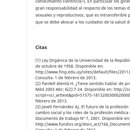
conocimiento científico(
). En particular los gin
gran responsabilidad al respecto de los temas d
sexuales y reproductivos, que es intransferible p
que se debe abocar a los cuidados de la salud d
Citas
(1) Ley Orgánica de la Universidad de la Repúbli
de octubre de 1958. Disponible en:
http://www.fing.edu.uy/sites/default/files/201
Consulta: 1 de febrero de 2013.
(2) Pardell Alentà H. ¿Tiene sentido hablar de p
Méd 2003 Abr; 6(2):7-24. Disponible en: http://sci
script=sci_arttext&pid=S1575-1813200300020000
febrero de 2013.
(3) Jovell Fernández AJ. El futuro de la profesión
cambio social y los roles de la profesión médica e
Documento de trabajo Nº 7, 2001. Disponible en
http://www.fundsis.org/docs_act/166_Documento
Consulta: 1 de febrero de 2013.