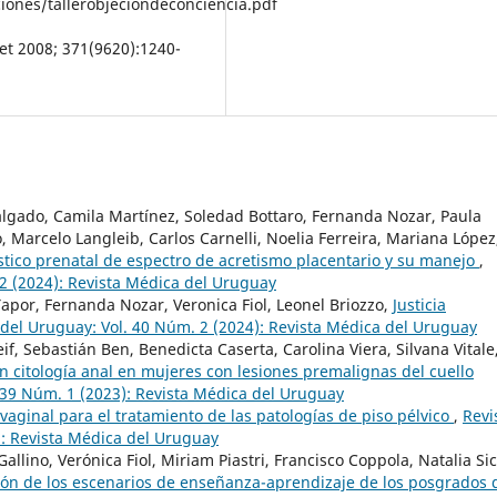
iones/tallerobjeciondeconciencia.pdf
et 2008; 371(9620):1240-
a Salgado, Camila Martínez, Soledad Bottaro, Fernanda Nozar, Paula
 Marcelo Langleib, Carlos Carnelli, Noelia Ferreira, Mariana López
tico prenatal de espectro de acretismo placentario y su manejo
,
2 (2024): Revista Médica del Uruguay
apor, Fernanda Nozar, Veronica Fiol, Leonel Briozzo,
Justicia
del Uruguay: Vol. 40 Núm. 2 (2024): Revista Médica del Uruguay
f, Sebastián Ben, Benedicta Caserta, Carolina Viera, Silvana Vitale
n citología anal en mujeres con lesiones premalignas del cuello
 39 Núm. 1 (2023): Revista Médica del Uruguay
vaginal para el tratamiento de las patologías de piso pélvico
,
Revi
): Revista Médica del Uruguay
llino, Verónica Fiol, Miriam Piastri, Francisco Coppola, Natalia Sic
ión de los escenarios de enseñanza-aprendizaje de los posgrados 