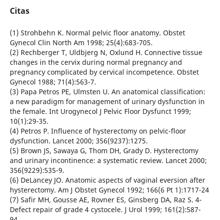
Citas
(1) Strohbehn K. Normal pelvic floor anatomy. Obstet
Gynecol Clin North Am 1998; 25(4):683-705.
(2) Rechberger T, Uldbjerg N, Oxlund H. Connective tissue
changes in the cervix during normal pregnancy and
pregnancy complicated by cervical incompetence. Obstet
Gynecol 1988; 71(4):563-7.
(3) Papa Petros PE, Ulmsten U. An anatomical classification:
a new paradigm for management of urinary dysfunction in
the female. Int Urogynecol J Pelvic Floor Dysfunct 1999;
10(1):29-35.
(4) Petros P. Influence of hysterectomy on pelvic-floor
dysfunction. Lancet 2000; 356(9237):1275.
(5) Brown JS, Sawaya G, Thom DH, Grady D. Hysterectomy
and urinary incontinence: a systematic review. Lancet 2000;
356(9229):535-9.
(6) DeLancey JO. Anatomic aspects of vaginal eversion after
hysterectomy. Am J Obstet Gynecol 1992; 166(6 Pt 1):1717-24
(7) Safir MH, Gousse AE, Rovner ES, Ginsberg DA, Raz S. 4-
Defect repair of grade 4 cystocele. J Urol 1999; 161(2):587-
94.