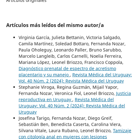
Artículos originales
Artículos más leídos del mismo autor/a
Virginia García, Julieta Bettanin, Victoria Salgado,
Camila Martínez, Soledad Bottaro, Fernanda Nozar,
Paula Oholeguy, Leonardo Paller, Bruno Sarubbo,
Marcelo Langleib, Carlos Carnelli, Noelia Ferreira,
Mariana López, Leonel Briozzo, Francisco Coppola,
Diagnóstico prenatal de espectro de acretismo
placentario y su manejo
,
Revista Médica del Uruguay:
Vol. 40 Núm. 2 (2024): Revista Médica del Uruguay
Stephanie Viroga, Regina Guzmán, Mijail Yapor,
Fernanda Nozar, Veronica Fiol, Leonel Briozzo,
Justicia
reproductiva en Uruguay
,
Revista Médica del
Uruguay: Vol. 40 Núm. 2 (2024): Revista Médica del
Uruguay
Josefina Tarigo, Fernanda Nozar, Diego Greif,
Sebastián Ben, Benedicta Caserta, Carolina Viera,
Silvana Vitale, Laura Rubano, Leonel Briozzo,
Tamizaje
con citología anal en mujeres con lesiones