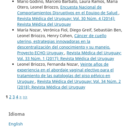
Mario Godino, Marcelo Barbato, Laura Ramos, María
Otero, Leonel Briozzo,
Encuesta Nacional de
Comportamientos Disruptivos en el Equipo de Salud
,
Revista Médica del Uruguay: Vol. 30 Núm. 4 (2014):
Revista Médica del Uruguay
María Nozar, Verónica Fiol, Diego Greif, Sebastián Ben,
Leonel Briozzo, Henry Cohen,
Cáncer de cuello
uterino, estrategias innovadoras en la
descentralización del conocimiento y su manejo.
Proyecto ECHO Uruguay
,
Revista Médica del Uruguay:
Vol. 33 Núm. 1 (2017): Revista Médica del Uruguay
Leonel Briozzo, Fernanda Nozar,
Veinte años de
experiencia en el abordaje vaginal electivo para el
tratamiento de las patologías del piso pélvico en
Uruguay
,
Revista Médica del Uruguay: Vol. 34 Núm. 2
(2018): Revista Médica del Uruguay
1
2
3
4
>
>>
Idioma
English