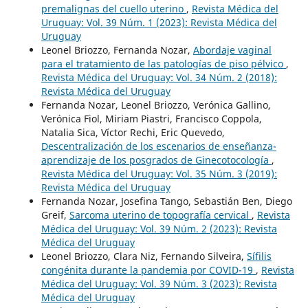
premalignas del cuello uterino
,
Revista Médica del
Uruguay: Vol. 39 Núm. 1 (2023): Revista Médica del
Uruguay
Leonel Briozzo, Fernanda Nozar,
Abordaje vaginal
para el tratamiento de las patologías de piso pélvico
,
Revista Médica del Uruguay: Vol. 34 Núm. 2 (2018):
Revista Médica del Uruguay
Fernanda Nozar, Leonel Briozzo, Verónica Gallino,
Verónica Fiol, Miriam Piastri, Francisco Coppola,
Natalia Sica, Víctor Rechi, Eric Quevedo,
Descentralización de los escenarios de enseñanza-
aprendizaje de los posgrados de Ginecotocología
,
Revista Médica del Uruguay: Vol. 35 Núm. 3 (2019):
Revista Médica del Uruguay
Fernanda Nozar, Josefina Tango, Sebastián Ben, Diego
Greif,
Sarcoma uterino de topografía cervical
,
Revista
Médica del Uruguay: Vol. 39 Núm. 2 (2023): Revista
Médica del Uruguay
Leonel Briozzo, Clara Niz, Fernando Silveira,
Sífilis
congénita durante la pandemia por COVID-19
,
Revista
Médica del Uruguay: Vol. 39 Núm. 3 (2023): Revista
Médica del Uruguay