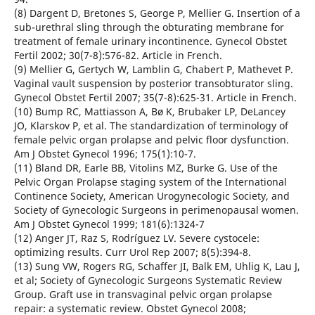
(8) Dargent D, Bretones S, George P, Mellier G. Insertion of a
sub-urethral sling through the obturating membrane for
treatment of female urinary incontinence. Gynecol Obstet
Fertil 2002; 30(7-8):576-82. Article in French.
(9) Mellier G, Gertych W, Lamblin G, Chabert P, Mathevet P.
Vaginal vault suspension by posterior transobturator sling.
Gynecol Obstet Fertil 2007; 35(7-8):625-31. Article in French.
(10) Bump RC, Mattiasson A, Bø K, Brubaker LP, DeLancey
JO, Klarskov P, et al. The standardization of terminology of
female pelvic organ prolapse and pelvic floor dysfunction.
Am J Obstet Gynecol 1996; 175(1):10-7.
(11) Bland DR, Earle BB, Vitolins MZ, Burke G. Use of the
Pelvic Organ Prolapse staging system of the International
Continence Society, American Urogynecologic Society, and
Society of Gynecologic Surgeons in perimenopausal women.
Am J Obstet Gynecol 1999; 181(6):1324-7
(12) Anger JT, Raz S, Rodríguez LV. Severe cystocele:
optimizing results. Curr Urol Rep 2007; 8(5):394-8.
(13) Sung VW, Rogers RG, Schaffer JI, Balk EM, Uhlig K, Lau J,
et al; Society of Gynecologic Surgeons Systematic Review
Group. Graft use in transvaginal pelvic organ prolapse
repair: a systematic review. Obstet Gynecol 2008;