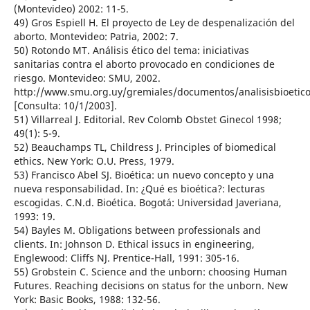
(Montevideo) 2002: 11-5.
49) Gros Espiell H. El proyecto de Ley de despenalización del
aborto. Montevideo: Patria, 2002: 7.
50) Rotondo MT. Análisis ético del tema: iniciativas
sanitarias contra el aborto provocado en condiciones de
riesgo. Montevideo: SMU, 2002.
http://www.smu.org.uy/gremiales/documentos/analisisbioetic
[Consulta: 10/1/2003].
51) Villarreal J. Editorial. Rev Colomb Obstet Ginecol 1998;
49(1): 5-9.
52) Beauchamps TL, Childress J. Principles of biomedical
ethics. New York: O.U. Press, 1979.
53) Francisco Abel SJ. Bioética: un nuevo concepto y una
nueva responsabilidad. In: ¿Qué es bioética?: lecturas
escogidas. C.N.d. Bioética. Bogotá: Universidad Javeriana,
1993: 19.
54) Bayles M. Obligations between professionals and
clients. In: Johnson D. Ethical issucs in engineering,
Englewood: Cliffs NJ. Prentice-Hall, 1991: 305-16.
55) Grobstein C. Science and the unborn: choosing Human
Futures. Reaching decisions on status for the unborn. New
York: Basic Books, 1988: 132-56.