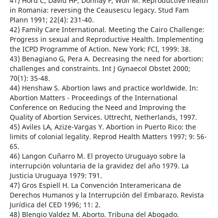
41) Hord C, David HP, Donnay F, Wolf M. Reproductive health
in Romania: reversing the Ceausescu legacy. Stud Fam
Plann 1991; 22(4): 231-40.
42) Family Care International. Meeting the Cairo Challenge:
Progress in sexual and Reproductive Health. Implementing
the ICPD Programme of Action. New York: FCI, 1999: 38.
43) Benagiano G, Pera A. Decreasing the need for abortion:
challenges and constraints. Int J Gynaecol Obstet 2000;
70(1): 35-48.
44) Henshaw S. Abortion laws and practice worldwide. In:
Abortion Matters - Proceedings of the International
Conference on Reducing the Need and Improving the
Quality of Abortion Services. Uttrecht, Netherlands, 1997.
45) Aviles LA, Azize-Vargas Y. Abortion in Puerto Rico: the
limits of colonial legality. Reprod Health Matters 1997; 9: 56-
65.
46) Langon Cuñarro M. El proyecto Uruguayo sobre la
interrupción voluntaria de la gravidez del año 1979. La
Justicia Uruguaya 1979: T91.
47) Gros Espiell H. La Convención Interamericana de
Derechos Humanos y la Interrupción del Embarazo. Revista
Jurídica del CED 1996; 11: 2.
48) Blengio Valdez M. Aborto. Tribuna del Abogado.