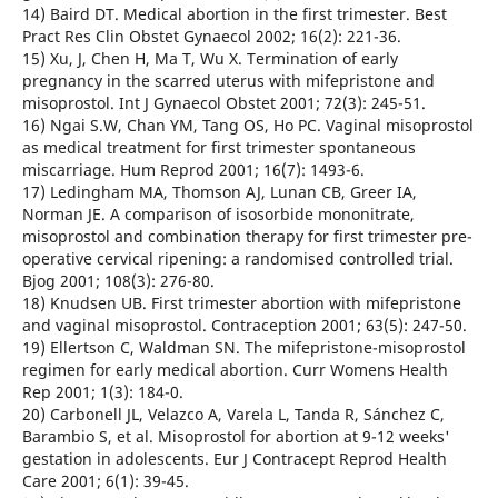
14) Baird DT. Medical abortion in the first trimester. Best
Pract Res Clin Obstet Gynaecol 2002; 16(2): 221-36.
15) Xu, J, Chen H, Ma T, Wu X. Termination of early
pregnancy in the scarred uterus with mifepristone and
misoprostol. Int J Gynaecol Obstet 2001; 72(3): 245-51.
16) Ngai S.W, Chan YM, Tang OS, Ho PC. Vaginal misoprostol
as medical treatment for first trimester spontaneous
miscarriage. Hum Reprod 2001; 16(7): 1493-6.
17) Ledingham MA, Thomson AJ, Lunan CB, Greer IA,
Norman JE. A comparison of isosorbide mononitrate,
misoprostol and combination therapy for first trimester pre-
operative cervical ripening: a randomised controlled trial.
Bjog 2001; 108(3): 276-80.
18) Knudsen UB. First trimester abortion with mifepristone
and vaginal misoprostol. Contraception 2001; 63(5): 247-50.
19) Ellertson C, Waldman SN. The mifepristone-misoprostol
regimen for early medical abortion. Curr Womens Health
Rep 2001; 1(3): 184-0.
20) Carbonell JL, Velazco A, Varela L, Tanda R, Sánchez C,
Barambio S, et al. Misoprostol for abortion at 9-12 weeks'
gestation in adolescents. Eur J Contracept Reprod Health
Care 2001; 6(1): 39-45.