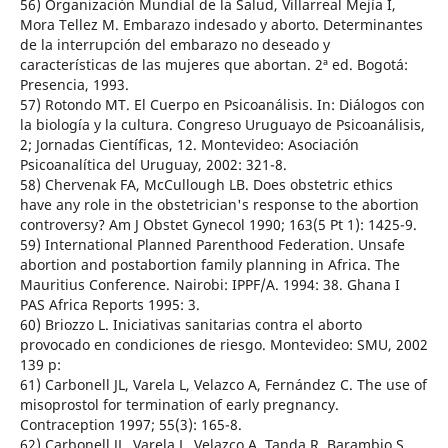
56) Organización Mundial de la Salud, Villarreal Mejía I,
Mora Tellez M. Embarazo indesado y aborto. Determinantes
de la interrupción del embarazo no deseado y
características de las mujeres que abortan. 2ª ed. Bogotá:
Presencia, 1993.
57) Rotondo MT. El Cuerpo en Psicoanálisis. In: Diálogos con
la biología y la cultura. Congreso Uruguayo de Psicoanálisis,
2; Jornadas Científicas, 12. Montevideo: Asociación
Psicoanalítica del Uruguay, 2002: 321-8.
58) Chervenak FA, McCullough LB. Does obstetric ethics
have any role in the obstetrician's response to the abortion
controversy? Am J Obstet Gynecol 1990; 163(5 Pt 1): 1425-9.
59) International Planned Parenthood Federation. Unsafe
abortion and postabortion family planning in Africa. The
Mauritius Conference. Nairobi: IPPF/A. 1994: 38. Ghana I
PAS Africa Reports 1995: 3.
60) Briozzo L. Iniciativas sanitarias contra el aborto
provocado en condiciones de riesgo. Montevideo: SMU, 2002
139 p:
61) Carbonell JL, Varela L, Velazco A, Fernández C. The use of
misoprostol for termination of early pregnancy.
Contraception 1997; 55(3): 165-8.
62) Carbonell JL, Varela L, Velazco A, Tanda R, Barambio S,