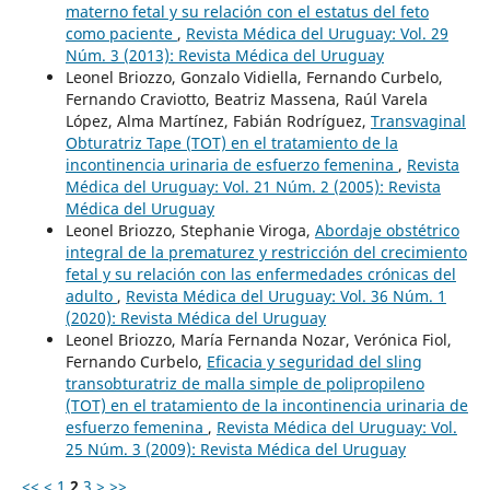
materno fetal y su relación con el estatus del feto
como paciente
,
Revista Médica del Uruguay: Vol. 29
Núm. 3 (2013): Revista Médica del Uruguay
Leonel Briozzo, Gonzalo Vidiella, Fernando Curbelo,
Fernando Craviotto, Beatriz Massena, Raúl Varela
López, Alma Martínez, Fabián Rodríguez,
Transvaginal
Obturatriz Tape (TOT) en el tratamiento de la
incontinencia urinaria de esfuerzo femenina
,
Revista
Médica del Uruguay: Vol. 21 Núm. 2 (2005): Revista
Médica del Uruguay
Leonel Briozzo, Stephanie Viroga,
Abordaje obstétrico
integral de la prematurez y restricción del crecimiento
fetal y su relación con las enfermedades crónicas del
adulto
,
Revista Médica del Uruguay: Vol. 36 Núm. 1
(2020): Revista Médica del Uruguay
Leonel Briozzo, María Fernanda Nozar, Verónica Fiol,
Fernando Curbelo,
Eficacia y seguridad del sling
transobturatriz de malla simple de polipropileno
(TOT) en el tratamiento de la incontinencia urinaria de
esfuerzo femenina
,
Revista Médica del Uruguay: Vol.
25 Núm. 3 (2009): Revista Médica del Uruguay
<<
<
1
2
3
>
>>