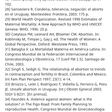
102.
28) Sanseviero R. Condena, tolerancia, negación: el aborto
en el Uruguay. Montevideo: Frontera, 2003: 175 p.
29) World Health Organization. Revised 1990 Estimates of
Maternal Mortality: A New Approach by WHO and UNICEF.
Geneva: WHO, 1996: 20 p.
30) Coeytaux FM, Leonard AH, Bloomer CM. Abortion. In:
Koblinsky M, Timyan J, Gay J, ed. The Health of Women: A
Global Perspective. Oxford: Westview Press, 1993.
31) Bataglia V. La Mortalidad Materna en América Latina. In:
Congreso Mundial de la Federación Internacional de
Ginecotocología y Obstetricia, 17 (conf FM 2.5). Santiago de
Chile, 2003.
32) Singh S, Sedgh G. The relationship of abortion to trends
in contraception and fertility in Brazil, Colombia and Mexico.
Int Fam Plan Perspect 1997; 23(1): 4-14.
33) Briozzo L, León I, Rodríguez F, Vidiella G, Ferreiro G, Pons
JE. Unsafe abortion in Uruguay. Int J Obstet Gynecol 2003;
SIGY S-8231. [En prensa].
34) Faundes A. Violence against women: what is the
solution? in The Figo Road: From Family Planning to
reproductive Health. Congreso Mundial de Ginecotocología