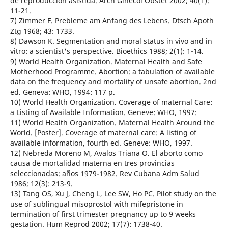
de reproducción asistida. Arch Ginecol Obstet 2002; 40(1):
11-21.
7) Zimmer F. Prebleme am Anfang des Lebens. Dtsch Apoth
Ztg 1968; 43: 1733.
8) Dawson K. Segmentation and moral status in vivo and in
vitro: a scientist's perspective. Bioethics 1988; 2(1): 1-14.
9) World Health Organization. Maternal Health and Safe
Motherhood Programme. Abortion: a tabulation of available
data on the frequency and mortality of unsafe abortion. 2nd
ed. Geneva: WHO, 1994: 117 p.
10) World Health Organization. Coverage of maternal Care:
a Listing of Available Information. Geneve: WHO, 1997:
11) World Health Organization. Maternal Health Around the
World. [Poster]. Coverage of maternal care: A listing of
available information, fourth ed. Geneve: WHO, 1997.
12) Nebreda Moreno M, Avalos Triana O. El aborto como
causa de mortalidad materna en tres provincias
seleccionadas: años 1979-1982. Rev Cubana Adm Salud
1986; 12(3): 213-9.
13) Tang OS, Xu J, Cheng L, Lee SW, Ho PC. Pilot study on the
use of sublingual misoprostol with mifepristone in
termination of first trimester pregnancy up to 9 weeks
gestation. Hum Reprod 2002; 17(7): 1738-40.