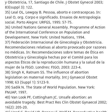
y Obstetricia, 17, Santiago de Chile. J Obstet Gynecol 2003;
83(suppl 3): 122.
35) Leal OL, Lewgoy B. Pessoa, aborto e contracepcao. In:
Leal O, org. Corpo e significado. Ensaios de Antropologia
social. Porto Alegre: URFGS, 1995: 57-75.
36) United Nations General Assembly. Programme of Action
of the International Conference on Population and
Developement. New York: United Nations, 1994.
37) Federación Internacional de Ginecología y Obstetricia.
Recomendaciones relativas al aborto provocado por razones
no médicas. In: Recomendaciones sobre temas de Ética en
Obstetricia y Ginecología hechas por el Comité para los
aspectos Éticos de la reproducción humana y la salud de la
mujer de la FIGO. Londres: FIGO, 2003: 223-4.
38) Singh K, Ratnam SS. The influence of abortion
legislation on maternal mortality. Int J Gynaecol Obstet
1998; 63 (Suppl 1): S123-9.
39) Sadik N. The State of World Population. New York:
FNUAP, 1997.
40) Van Look PF, Cottingham JC. Unsafe abortion: an
avoidable tragedy. Best Pract Res Clin Obstet Gynaecol 2002;
16(2): 205-20.