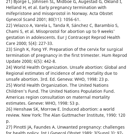
21) Bjorge L, Johnsen SL, Midboe G, Augestad G, Okland I,
Helland H, et al. Early pregnancy termination with
mifepristone and misoprostol in Norway. Acta Obstet
Gynecol Scand 2001; 80(11): 1056-61.
22) Velazco A, Varela L, Tanda R, Sánchez C, Barambio S,
Chami S, et al. Misoprostol for abortion up to 9 weeks'
gestation in adolescents. Eur J Contracept Reprod Health
Care 2000; 5(4): 227-33.
23) Singh K, Fong YF. Preparation of the cervix for surgical
termination of pregnancy in the first trimester. Hum Reprod
Update 2000; 6(5): 442-8.
24) World Health Organization. Unsafe abortion: Global and
Regional estimates of incidence of and mortality due to
unsafe abortion. 3rd. Ed. Geneva: WHO, 1998: 23 p.
25) World Health Organization. The United Nations
Children's Fund. The United Nations Population Fund.
Americas region consultation on maternal mortality
estimates. Geneve: WHO, 1998: 53 p.
26) Henshaw SK, Morrow E. Induced abortion: a world
review. New York: The Alan Guttmacher Institute, 1990: 120
p.
27) Pinotti JA, Faundes A. Unwanted pregnancy: challenges
for health policy. Int J Gynecol Obstet 1989; 3(Suppl 3): 97-