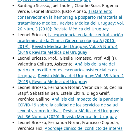
Santiago Scasso, Joel Laufer, Claudio Sosa, Eugenia
Verde, Leonel Briozzo, Justo Alonso,
Tratamiento
conservador en la hemorragia posparto refractaria al
tratamiento médico
,
Revista Médica del Uruguay: Vol.
26 Núm. 3 (2010): Revista Médica del Uruguay
Leonel Briozzo,
La experiencia en la descentralización
académica de la Clínica Ginecotocológica A (2010-
2019)
,
Revista Médica del Uruguay: Vol. 35 Núm. 4
(2019): Revista Médica del Uruguay
Leonel Briozzo, Prof., Giselle Tomasso, Prof. Adj (I),
Valentina Colistro, Asistente,
Análisis de la vía del
parto en los diferentes escenarios asistenciales en
Uruguay
,
Revista Médica del Uruguay: Vol. 35 Núm. 2
(2019): Revista Médica del Uruguay
Leonel Briozzo, Fernanda Nozar, Verónica Fiol, Cecilia
Stapf, Sebastián Ben, Estela Citrin, Diego Greif,
Verónica Gallino,
Análisis del impacto de la pandemia
COVID-19 sobre la calidad de los servicios de salud
sexual y reproductiva
,
Revista Médica del Uruguay:
Vol. 36 Núm. 4 (2020): Revista Médica del Uruguay
Leonel Briozzo, Fernanda Nozar, Francisco Coppola,
Verónica Fiol,
Abordaje clínico del conflicto de interés