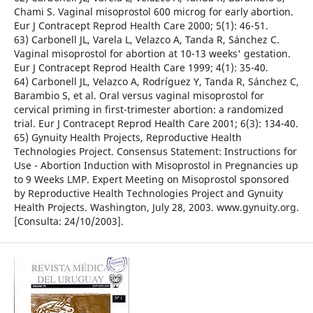
Chami S. Vaginal misoprostol 600 microg for early abortion.
Eur J Contracept Reprod Health Care 2000; 5(1): 46-51.
63) Carbonell JL, Varela L, Velazco A, Tanda R, Sánchez C.
Vaginal misoprostol for abortion at 10-13 weeks' gestation.
Eur J Contracept Reprod Health Care 1999; 4(1): 35-40.
64) Carbonell JL, Velazco A, Rodríguez Y, Tanda R, Sánchez C,
Barambio S, et al. Oral versus vaginal misoprostol for
cervical priming in first-trimester abortion: a randomized
trial. Eur J Contracept Reprod Health Care 2001; 6(3): 134-40.
65) Gynuity Health Projects, Reproductive Health
Technologies Project. Consensus Statement: Instructions for
Use - Abortion Induction with Misoprostol in Pregnancies up
to 9 Weeks LMP. Expert Meeting on Misoprostol sponsored
by Reproductive Health Technologies Project and Gynuity
Health Projects. Washington, July 28, 2003. www.gynuity.org.
[Consulta: 24/10/2003].