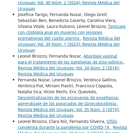
Uruguay: Vol. 40 Núm. 2 (2024): Revista Médica del
Uruguay
Josefina Tarigo, Fernanda Nozar, Diego Greif,
Sebastián Ben, Benedicta Caserta, Carolina Viera,
Silvana Vitale, Laura Rubano, Leonel Briozzo,
Tamizaje
con citología anal en mujeres con lesiones
premalignas del cuello uterino
,
Revista Médica del
Uruguay: Vol. 39 Núm. 1 (2023): Revista Médica del
Uruguay
Leonel Briozzo, Fernanda Nozar,
Abordaje vaginal
para el tratamiento de las patologías de piso pélvico
,
Revista Médica del Uruguay: Vol. 34 Núm. 2 (2018):
Revista Médica del Uruguay
Fernanda Nozar, Leonel Briozzo, Verónica Gallino,
Verónica Fiol, Miriam Piastri, Francisco Coppola,
Natalia Sica, Víctor Rechi, Eric Quevedo,
Descentralización de los escenarios de enseñanza-
aprendizaje de los posgrados de Ginecotocología
,
Revista Médica del Uruguay: Vol. 35 Núm. 3 (2019):
Revista Médica del Uruguay
Leonel Briozzo, Clara Niz, Fernando Silveira,
Sífilis
congénita durante la pandemia por COVID-19
,
Revista