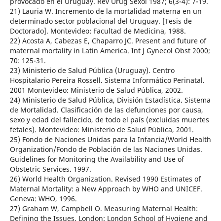
provocado en el Uruguay. Rev Urug Sexol 1987; 6(3-4): 7-19.
21) Lauria W. Incremento de la mortalidad materna en un
determinado sector poblacional del Uruguay. [Tesis de
Doctorado]. Montevideo: Facultad de Medicina, 1988.
22) Acosta A, Cabezas E, Chaparro JC. Present and future of
maternal mortality in Latin America. Int J Gynecol Obst 2000;
70: 125-31.
23) Ministerio de Salud Pública (Uruguay). Centro
Hospitalario Pereira Rossell. Sistema Informático Perinatal.
2001 Montevideo: Ministerio de Salud Pública, 2002.
24) Ministerio de Salud Pública, División Estadística. Sistema
de Mortalidad. Clasificación de las defunciones por causa,
sexo y edad del fallecido, de todo el país (excluidas muertes
fetales). Montevideo: Ministerio de Salud Pública, 2001.
25) Fondo de Naciones Unidas para la Infancia/World Health
Organization/Fondo de Población de las Naciones Unidas.
Guidelines for Monitoring the Availability and Use of
Obstetric Services. 1997.
26) World Health Organization. Revised 1990 Estimates of
Maternal Mortality: a New Approach by WHO and UNICEF.
Geneva: WHO, 1996.
27) Graham W, Campbell O. Measuring Maternal Health:
Defining the Issues. London: London School of Hygiene and