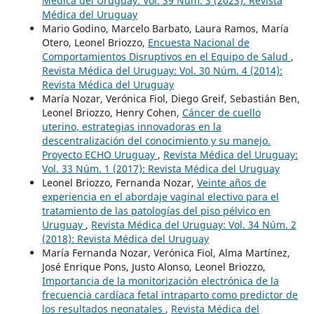
Médica del Uruguay: Vol. 39 Núm. 3 (2023): Revista
Médica del Uruguay
Mario Godino, Marcelo Barbato, Laura Ramos, María
Otero, Leonel Briozzo,
Encuesta Nacional de
Comportamientos Disruptivos en el Equipo de Salud
,
Revista Médica del Uruguay: Vol. 30 Núm. 4 (2014):
Revista Médica del Uruguay
María Nozar, Verónica Fiol, Diego Greif, Sebastián Ben,
Leonel Briozzo, Henry Cohen,
Cáncer de cuello
uterino, estrategias innovadoras en la
descentralización del conocimiento y su manejo.
Proyecto ECHO Uruguay
,
Revista Médica del Uruguay:
Vol. 33 Núm. 1 (2017): Revista Médica del Uruguay
Leonel Briozzo, Fernanda Nozar,
Veinte años de
experiencia en el abordaje vaginal electivo para el
tratamiento de las patologías del piso pélvico en
Uruguay
,
Revista Médica del Uruguay: Vol. 34 Núm. 2
(2018): Revista Médica del Uruguay
María Fernanda Nozar, Verónica Fiol, Alma Martínez,
José Enrique Pons, Justo Alonso, Leonel Briozzo,
Importancia de la monitorización electrónica de la
frecuencia cardíaca fetal intraparto como predictor de
los resultados neonatales
,
Revista Médica del