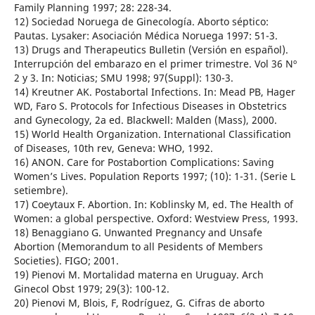
Family Planning 1997; 28: 228-34.
12) Sociedad Noruega de Ginecología. Aborto séptico:
Pautas. Lysaker: Asociación Médica Noruega 1997: 51-3.
13) Drugs and Therapeutics Bulletin (Versión en español).
Interrupción del embarazo en el primer trimestre. Vol 36 Nº
2 y 3. In: Noticias; SMU 1998; 97(Suppl): 130-3.
14) Kreutner AK. Postabortal Infections. In: Mead PB, Hager
WD, Faro S. Protocols for Infectious Diseases in Obstetrics
and Gynecology, 2a ed. Blackwell: Malden (Mass), 2000.
15) World Health Organization. International Classification
of Diseases, 10th rev, Geneva: WHO, 1992.
16) ANON. Care for Postabortion Complications: Saving
Women’s Lives. Population Reports 1997; (10): 1-31. (Serie L
setiembre).
17) Coeytaux F. Abortion. In: Koblinsky M, ed. The Health of
Women: a global perspective. Oxford: Westview Press, 1993.
18) Benaggiano G. Unwanted Pregnancy and Unsafe
Abortion (Memorandum to all Pesidents of Members
Societies). FIGO; 2001.
19) Pienovi M. Mortalidad materna en Uruguay. Arch
Ginecol Obst 1979; 29(3): 100-12.
20) Pienovi M, Blois, F, Rodríguez, G. Cifras de aborto