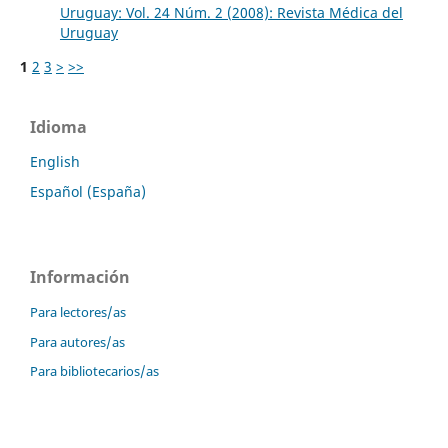
Uruguay: Vol. 24 Núm. 2 (2008): Revista Médica del
Uruguay
1
2
3
>
>>
Idioma
English
Español (España)
Información
Para lectores/as
Para autores/as
Para bibliotecarios/as