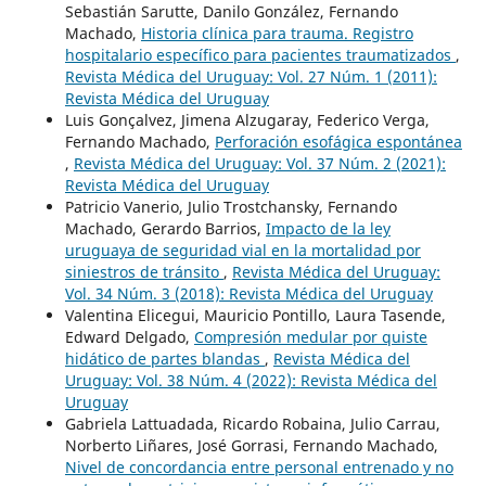
Sebastián Sarutte, Danilo González, Fernando
Machado,
Historia clínica para trauma. Registro
hospitalario específico para pacientes traumatizados
,
Revista Médica del Uruguay: Vol. 27 Núm. 1 (2011):
Revista Médica del Uruguay
Luis Gonçalvez, Jimena Alzugaray, Federico Verga,
Fernando Machado,
Perforación esofágica espontánea
,
Revista Médica del Uruguay: Vol. 37 Núm. 2 (2021):
Revista Médica del Uruguay
Patricio Vanerio, Julio Trostchansky, Fernando
Machado, Gerardo Barrios,
Impacto de la ley
uruguaya de seguridad vial en la mortalidad por
siniestros de tránsito
,
Revista Médica del Uruguay:
Vol. 34 Núm. 3 (2018): Revista Médica del Uruguay
Valentina Elicegui, Mauricio Pontillo, Laura Tasende,
Edward Delgado,
Compresión medular por quiste
hidático de partes blandas
,
Revista Médica del
Uruguay: Vol. 38 Núm. 4 (2022): Revista Médica del
Uruguay
Gabriela Lattuadada, Ricardo Robaina, Julio Carrau,
Norberto Liñares, José Gorrasi, Fernando Machado,
Nivel de concordancia entre personal entrenado y no