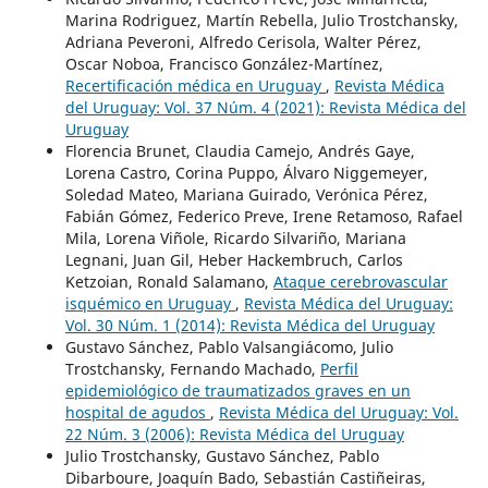
Marina Rodriguez, Martín Rebella, Julio Trostchansky,
Adriana Peveroni, Alfredo Cerisola, Walter Pérez,
Oscar Noboa, Francisco González-Martínez,
Recertificación médica en Uruguay
,
Revista Médica
del Uruguay: Vol. 37 Núm. 4 (2021): Revista Médica del
Uruguay
Florencia Brunet, Claudia Camejo, Andrés Gaye,
Lorena Castro, Corina Puppo, Álvaro Niggemeyer,
Soledad Mateo, Mariana Guirado, Verónica Pérez,
Fabián Gómez, Federico Preve, Irene Retamoso, Rafael
Mila, Lorena Viñole, Ricardo Silvariño, Mariana
Legnani, Juan Gil, Heber Hackembruch, Carlos
Ketzoian, Ronald Salamano,
Ataque cerebrovascular
isquémico en Uruguay
,
Revista Médica del Uruguay:
Vol. 30 Núm. 1 (2014): Revista Médica del Uruguay
Gustavo Sánchez, Pablo Valsangiácomo, Julio
Trostchansky, Fernando Machado,
Perfil
epidemiológico de traumatizados graves en un
hospital de agudos
,
Revista Médica del Uruguay: Vol.
22 Núm. 3 (2006): Revista Médica del Uruguay
Julio Trostchansky, Gustavo Sánchez, Pablo
Dibarboure, Joaquín Bado, Sebastián Castiñeiras,