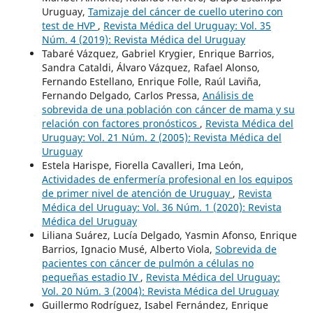
Uruguay,
Tamizaje del cáncer de cuello uterino con
test de HVP
,
Revista Médica del Uruguay: Vol. 35
Núm. 4 (2019): Revista Médica del Uruguay
Tabaré Vázquez, Gabriel Krygier, Enrique Barrios,
Sandra Cataldi, Álvaro Vázquez, Rafael Alonso,
Fernando Estellano, Enrique Folle, Raúl Laviña,
Fernando Delgado, Carlos Pressa,
Análisis de
sobrevida de una población con cáncer de mama y su
relación con factores pronósticos
,
Revista Médica del
Uruguay: Vol. 21 Núm. 2 (2005): Revista Médica del
Uruguay
Estela Harispe, Fiorella Cavalleri, Ima León,
Actividades de enfermería profesional en los equipos
de primer nivel de atención de Uruguay
,
Revista
Médica del Uruguay: Vol. 36 Núm. 1 (2020): Revista
Médica del Uruguay
Liliana Suárez, Lucía Delgado, Yasmin Afonso, Enrique
Barrios, Ignacio Musé, Alberto Viola,
Sobrevida de
pacientes con cáncer de pulmón a células no
pequeñas estadio IV
,
Revista Médica del Uruguay:
Vol. 20 Núm. 3 (2004): Revista Médica del Uruguay
Guillermo Rodríguez, Isabel Fernández, Enrique