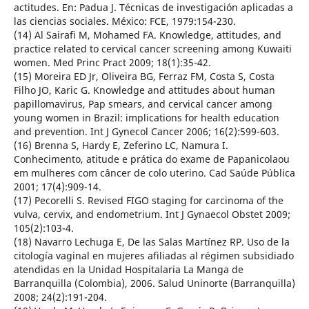
actitudes. En: Padua J. Técnicas de investigación aplicadas a
las ciencias sociales. México: FCE, 1979:154-230.
(14) Al Sairafi M, Mohamed FA. Knowledge, attitudes, and
practice related to cervical cancer screening among Kuwaiti
women. Med Princ Pract 2009; 18(1):35-42.
(15) Moreira ED Jr, Oliveira BG, Ferraz FM, Costa S, Costa
Filho JO, Karic G. Knowledge and attitudes about human
papillomavirus, Pap smears, and cervical cancer among
young women in Brazil: implications for health education
and prevention. Int J Gynecol Cancer 2006; 16(2):599-603.
(16) Brenna S, Hardy E, Zeferino LC, Namura I.
Conhecimento, atitude e prática do exame de Papanicolaou
em mulheres com câncer de colo uterino. Cad Saúde Pública
2001; 17(4):909-14.
(17) Pecorelli S. Revised FIGO staging for carcinoma of the
vulva, cervix, and endometrium. Int J Gynaecol Obstet 2009;
105(2):103-4.
(18) Navarro Lechuga E, De las Salas Martínez RP. Uso de la
citología vaginal en mujeres afiliadas al régimen subsidiado
atendidas en la Unidad Hospitalaria La Manga de
Barranquilla (Colombia), 2006. Salud Uninorte (Barranquilla)
2008; 24(2):191-204.