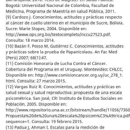
Bogotá: Universidad Nacional de Colombia, Facultad de
Medicina, Programa de Maestría en salud Pública, 2011.
(9) Cardozo J. Conocimientos, actitudes y prácticas respecto
al cáncer de cuello uterino en el municipio de Sucre, Bolivia.
Sucre: Marie Stopes, 2004. Disponible en:
http://www.ops.org.bo/textocompleto/nccu27523.pdf.
Consulta: 18 marzo 2014.
(10) Bazán F, Posso M, Gutiérrez C. Conocimientos, actitudes
y prácticas sobre la prueba de Papanicolaou. An Fac Med
(Perú) 2007; 68(1):47.
(11) Comisión Honoraria de Lucha Contra el Cáncer.
Cobertura del Programa en el Uruguay. Montevideo: CHLCC,
Disponible en: http://www.comisioncancer.org.uy/uc_278_1.
html. Consulta: 27 marzo 2015.
(12) Vargas Ruiz R. Conocimientos, actitudes y prácticas en
salud sexual y salud reproductiva: propuesta de una escala
psicométrica. San José, CR: Instituto de Estudios Sociales en
Población, 2005. Disponible en:
http://www.repositorio.una.ac.cr/bitstream/handle/11056/7360
Propuesta%20de%20una%20escala%20psicom%C3%A9trica.pdf
sequence=1. Consulta: 19 febrero 2015.
(13) Padua J, Ahman I. Escalas para la medición de