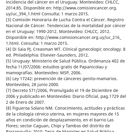
incidencia del cáncer en el Uruguay. Montevideo: CHLCC,
2014:85. Disponible en: http://www.comisioncancer.org.
uy/uc_394_1.html Consulta: 1 marzo 2015.
(3) Comisión Honoraria de Lucha Contra el Cáncer. Registro
Nacional de Cáncer. Tendencias de la mortalidad por cáncer
en el Uruguay: 1990-2012. Montevideo: CHLCC, 2012.
Disponible en: http://www.comisioncancer.org.uy/uc_216_
1.html. Consulta: 1 marzo 2015.
(4) Di Saia PJ, Creasman WT. Clinical gynecologic oncology. 8
ed. Philadelphia: Elsevier-Saunders, 2012.
(5) Uruguay: Ministerio de Salud Pública. Ordenanza 402 de
fecha 11/07/2006: estudios gratis de Papanicolau y
mamografías. Montevideo: MSP, 2006.
(6) Ley 17242: prevención de cánceres genito-mamarios.
Montevideo, 28 junio 2000.
(7) Decreto 571/2006, Promulgado el 19 de Diciembre de
2006 y publicado en Montevideo: Diario Oficial, pag.1729 del
2 de Enero de 2007.
(8) Figueroa Solano NM. Conocimiento, actitudes y prácticas
de la citología cérvico uterina, en mujeres mayores de 15
años en condición de desplazamiento, en el barrio Las
Flores; sector Caguan, Chipi y Tambos del distrito de
Barranquilla: 2010. Tesis de Magister en Salud Pública.