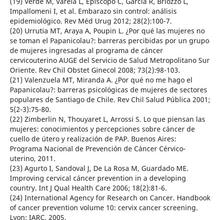
(19) Verde M, Varela L, Episcopo C, García R, Briozzo L,
Impallomeni I, et al. Embarazo sin control: análisis
epidemiológico. Rev Méd Urug 2012; 28(2):100-7.
(20) Urrutia MT, Araya A, Poupin L. ¿Por qué las mujeres no
se toman el Papanicolau?: barreras percibidas por un grupo
de mujeres ingresadas al programa de cáncer
cervicouterino AUGE del Servicio de Salud Metropolitano Sur
Oriente. Rev Chil Obstet Ginecol 2008; 73(2):98-103.
(21) Valenzuela MT, Miranda A. ¿Por qué no me hago el
Papanicolau?: barreras psicológicas de mujeres de sectores
populares de Santiago de Chile. Rev Chil Salud Pública 2001;
5(2-3):75-80.
(22) Zimberlin N, Thouyaret L, Arrossi S. Lo que piensan las
mujeres: conocimientos y percepciones sobre cáncer de
cuello de útero y realización de PAP. Buenos Aires:
Programa Nacional de Prevención de Cáncer Cérvico-
uterino, 2011.
(23) Agurto I, Sandoval J, De La Rosa M, Guardado ME.
Improving cervical cáncer prevention in a developing
country. Int J Qual Health Care 2006; 18(2):81-6.
(24) International Agency for Research on Cancer. Handbook
of cancer prevention volume 10: cervix cancer screening.
Lyon: IARC, 2005.