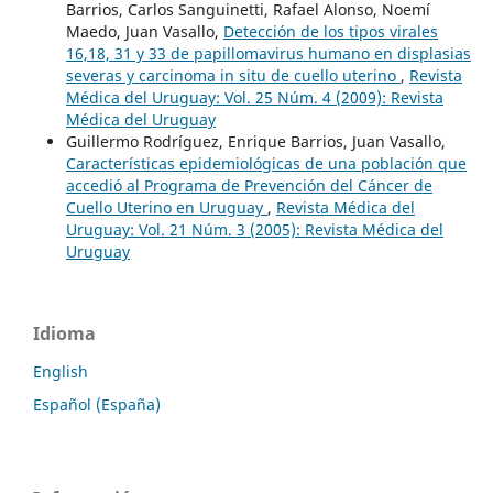
Barrios, Carlos Sanguinetti, Rafael Alonso, Noemí
Maedo, Juan Vasallo,
Detección de los tipos virales
16,18, 31 y 33 de papillomavirus humano en displasias
severas y carcinoma in situ de cuello uterino
,
Revista
Médica del Uruguay: Vol. 25 Núm. 4 (2009): Revista
Médica del Uruguay
Guillermo Rodríguez, Enrique Barrios, Juan Vasallo,
Características epidemiológicas de una población que
accedió al Programa de Prevención del Cáncer de
Cuello Uterino en Uruguay
,
Revista Médica del
Uruguay: Vol. 21 Núm. 3 (2005): Revista Médica del
Uruguay
Idioma
English
Español (España)