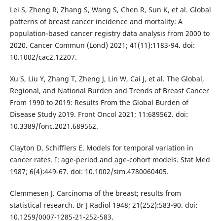
Lei S, Zheng R, Zhang S, Wang S, Chen R, Sun K, et al. Global
patterns of breast cancer incidence and mortality: A
population-based cancer registry data analysis from 2000 to
2020. Cancer Commun (Lond) 2021; 41(11):1183-94. doi:
10.1002/cac2.12207.
Xu S, Liu Y, Zhang T, Zheng J, Lin W, Cai J, et al. The Global,
Regional, and National Burden and Trends of Breast Cancer
From 1990 to 2019: Results From the Global Burden of
Disease Study 2019. Front Oncol 2021; 11:689562. doi:
10.3389/fonc.2021.689562.
Clayton D, Schifflers E. Models for temporal variation in
cancer rates. I: age-period and age-cohort models. Stat Med
1987; 6(4):449-67. doi: 10.1002/sim.4780060405.
Clemmesen J. Carcinoma of the breast; results from
statistical research. Br J Radiol 1948; 21(252):583-90. doi:
10.1259/0007-1285-21-252-583.