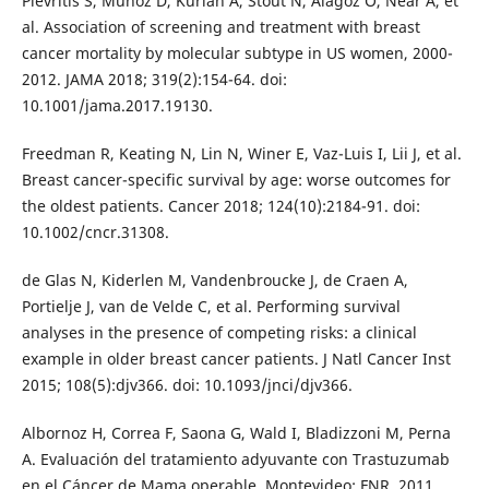
Plevritis S, Munoz D, Kurian A, Stout N, Alagoz O, Near A, et
al. Association of screening and treatment with breast
cancer mortality by molecular subtype in US women, 2000-
2012. JAMA 2018; 319(2):154-64. doi:
10.1001/jama.2017.19130.
Freedman R, Keating N, Lin N, Winer E, Vaz-Luis I, Lii J, et al.
Breast cancer-specific survival by age: worse outcomes for
the oldest patients. Cancer 2018; 124(10):2184-91. doi:
10.1002/cncr.31308.
de Glas N, Kiderlen M, Vandenbroucke J, de Craen A,
Portielje J, van de Velde C, et al. Performing survival
analyses in the presence of competing risks: a clinical
example in older breast cancer patients. J Natl Cancer Inst
2015; 108(5):djv366. doi: 10.1093/jnci/djv366.
Albornoz H, Correa F, Saona G, Wald I, Bladizzoni M, Perna
A. Evaluación del tratamiento adyuvante con Trastuzumab
en el Cáncer de Mama operable. Montevideo: FNR, 2011.