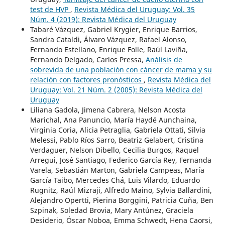
test de HVP
,
Revista Médica del Uruguay: Vol. 35
Núm. 4 (2019): Revista Médica del Uruguay
Tabaré Vázquez, Gabriel Krygier, Enrique Barrios,
Sandra Cataldi, Álvaro Vázquez, Rafael Alonso,
Fernando Estellano, Enrique Folle, Raúl Laviña,
Fernando Delgado, Carlos Pressa,
Análisis de
sobrevida de una población con cáncer de mama y su
relación con factores pronósticos
,
Revista Médica del
Uruguay: Vol. 21 Núm. 2 (2005): Revista Médica del
Uruguay
Liliana Gadola, Jimena Cabrera, Nelson Acosta
Marichal, Ana Panuncio, María Haydé Aunchaina,
Virginia Coria, Alicia Petraglia, Gabriela Ottati, Silvia
Melessi, Pablo Ríos Sarro, Beatriz Gelabert, Cristina
Verdaguer, Nelson Dibello, Cecilia Burgos, Raquel
Arregui, José Santiago, Federico García Rey, Fernanda
Varela, Sebastián Marton, Gabriela Campeas, María
García Taibo, Mercedes Chá, Luis Vilardo, Eduardo
Rugnitz, Raúl Mizraji, Alfredo Maino, Sylvia Ballardini,
Alejandro Opertti, Pierina Borggini, Patricia Cuña, Ben
Szpinak, Soledad Brovia, Mary Antúnez, Graciela
Desiderio, Óscar Noboa, Emma Schwedt, Hena Caorsi,