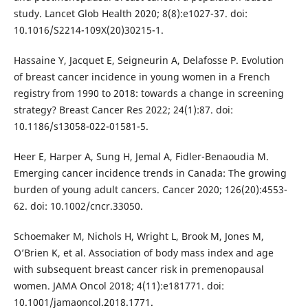
study. Lancet Glob Health 2020; 8(8):e1027-37. doi:
10.1016/S2214-109X(20)30215-1.
Hassaine Y, Jacquet E, Seigneurin A, Delafosse P. Evolution
of breast cancer incidence in young women in a French
registry from 1990 to 2018: towards a change in screening
strategy? Breast Cancer Res 2022; 24(1):87. doi:
10.1186/s13058-022-01581-5.
Heer E, Harper A, Sung H, Jemal A, Fidler-Benaoudia M.
Emerging cancer incidence trends in Canada: The growing
burden of young adult cancers. Cancer 2020; 126(20):4553-
62. doi: 10.1002/cncr.33050.
Schoemaker M, Nichols H, Wright L, Brook M, Jones M,
O’Brien K, et al. Association of body mass index and age
with subsequent breast cancer risk in premenopausal
women. JAMA Oncol 2018; 4(11):e181771. doi:
10.1001/jamaoncol.2018.1771.