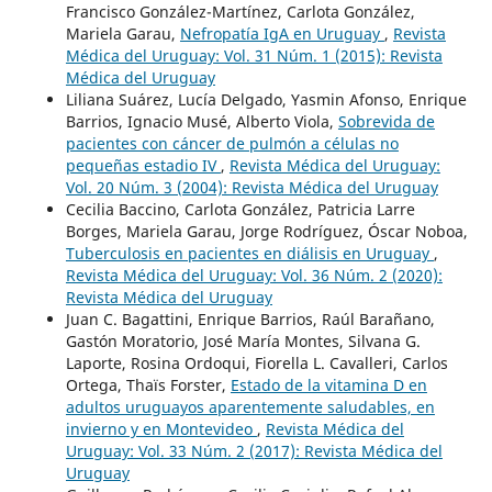
Francisco González-Martínez, Carlota González,
Mariela Garau,
Nefropatía IgA en Uruguay
,
Revista
Médica del Uruguay: Vol. 31 Núm. 1 (2015): Revista
Médica del Uruguay
Liliana Suárez, Lucía Delgado, Yasmin Afonso, Enrique
Barrios, Ignacio Musé, Alberto Viola,
Sobrevida de
pacientes con cáncer de pulmón a células no
pequeñas estadio IV
,
Revista Médica del Uruguay:
Vol. 20 Núm. 3 (2004): Revista Médica del Uruguay
Cecilia Baccino, Carlota González, Patricia Larre
Borges, Mariela Garau, Jorge Rodríguez, Óscar Noboa,
Tuberculosis en pacientes en diálisis en Uruguay
,
Revista Médica del Uruguay: Vol. 36 Núm. 2 (2020):
Revista Médica del Uruguay
Juan C. Bagattini, Enrique Barrios, Raúl Barañano,
Gastón Moratorio, José María Montes, Silvana G.
Laporte, Rosina Ordoqui, Fiorella L. Cavalleri, Carlos
Ortega, Thaïs Forster,
Estado de la vitamina D en
adultos uruguayos aparentemente saludables, en
invierno y en Montevideo
,
Revista Médica del
Uruguay: Vol. 33 Núm. 2 (2017): Revista Médica del
Uruguay