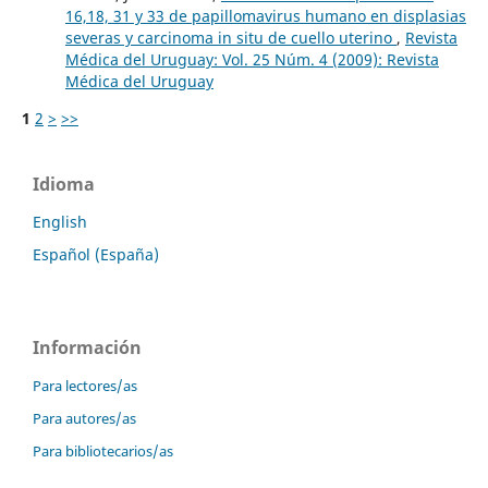
16,18, 31 y 33 de papillomavirus humano en displasias
severas y carcinoma in situ de cuello uterino
,
Revista
Médica del Uruguay: Vol. 25 Núm. 4 (2009): Revista
Médica del Uruguay
1
2
>
>>
Idioma
English
Español (España)
Información
Para lectores/as
Para autores/as
Para bibliotecarios/as