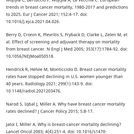
trends in breast cancer mortality, 1980-2017 and predictions
to 2025. Eur J Cancer 2021; 152:4-17. doi:
10.1016/j.ejca.2021.04.026.
Berry D, Cronin K, Plevritis S, Fryback D, Clarke L, Zelen M, et
al. Effect of screening and adjuvant therapy on mortality
from breast cancer. N Engl J Med 2005; 353(17):1784-92. doi:
10.1056/NEJMoa050518.
Hendrick R, Helvie M, Monticciolo D. Breast cancer mortality
rates have stopped declining in U.S. women younger than
40 years. Radiology 2021; 299(1):143-9. doi:
10.1148/radiol.2021203476.
Narod S, Iqbal J, Miller A. Why have breast cancer mortality
rates declined? J Cancer Policy 2015; 5:8-17.
Jatoi I, Miller A. Why is breast-cancer mortality declining?
Lancet Oncol 2003; 4(4):251-4. doi: 10.1016/s1470-