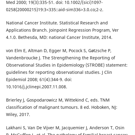
Med 2000; 19(3):335-51. doi: 10.1002/(sici)1097-
0258(20000215)19:3<335::aid-sim336>3.0.co;2-z.
National Cancer Institute. Statistical Research and
Applications Branch. Joinpoint Regression Program, Ver
4.1.0. Bethesda, MD: national Cancer Institute, 2014.
von Elm E, Altman D, Egger M, Pocock S, Gøtzsche P,
Vandenbroucke J. The Strengthening the Reporting of
Observational Studies in Epidemiology (STROBE) statement:
guidelines for reporting observational studies. J Clin
Epidemiol 2008; 61(4):344-9. doi:
10.1016/j.jclinepi.2007.11.008.
Brierley J, Gospodarowicz M, Wittekind C, eds. TNM
classification of malignant tumours. 8 ed. Hoboken, NJ:
Wiley, 2017.
Lakhani S, Van De Vijver M, Jacquemier J, Anderson T, Osin
P, McGuffog L, et al. The pathology of familial breast cancer: