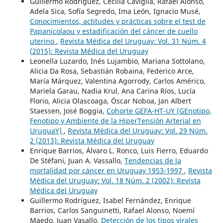
Guillermo Rodríguez, Cecilia Caviglia, Rafael Alonso,
Adela Sica, Sofía Segredo, Ima León, Ignacio Musé,
Conocimientos, actitudes y prácticas sobre el test de
Papanicolaou y estadificación del cáncer de cuello
uterino
,
Revista Médica del Uruguay: Vol. 31 Núm. 4
(2015): Revista Médica del Uruguay
Leonella Luzardo, Inés Lujambio, Mariana Sottolano,
Alicia Da Rosa, Sebastián Robaina, Federico Arce,
María Márquez, Valentina Agorrody, Carlos Américo,
Mariela Garau, Nadia Krul, Ana Carina Ríos, Lucía
Florio, Alicia Olascoaga, Óscar Noboa, Jan Albert
Staessen, José Boggia,
Cohorte GEFA-HT-UY (GEnotipo,
Fenotipo y Ambiente de la HiperTensión Arterial en
UruguaY)
,
Revista Médica del Uruguay: Vol. 29 Núm.
2 (2013): Revista Médica del Uruguay
Enrique Barrios, Álvaro L. Ronco, Luis Fierro, Eduardo
De Stéfani, Juan A. Vassallo,
Tendencias de la
mortalidad por cáncer en Uruguay 1953-1997
,
Revista
Médica del Uruguay: Vol. 18 Núm. 2 (2002): Revista
Médica del Uruguay
Guillermo Rodríguez, Isabel Fernández, Enrique
Barrios, Carlos Sanguinetti, Rafael Alonso, Noemí
Maedo, Juan Vasallo,
Detección de los tipos virales