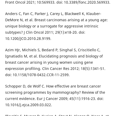
Front Oncol 2021; 10:569933. doi: 10.3389/fonc.2020.569933.
Anders C, Fan C, Parker J, Carey L, Blackwell K, Klauber-
DeMore N, et al. Breast carcinomas arising at a young age:
unique biology or a surrogate for aggressive intrinsic
subtypes? J Clin Oncol 2011; 29(1):e18-20. doi:
10.1200/JCO.2010.28.9199.
Azim HJr, Michiels S, Bedard P, Singhal S, Criscitiello C,
Ignatiadis M, et al. Elucidating prognosis and biology of
breast cancer arising in young women using gene
expression profiling. Clin Cancer Res 2012; 18(5):1341-51.
doi: 10.1158/1078-0432.CCR-11-2599.
Schopper D, de Wolf C. How effective are breast cancer
screening programmes by mammography? Review of the
current evidence. Eur J Cancer 2009; 45(11):1916-23. doi:
10.1016/j.ejca.2009.03.022.