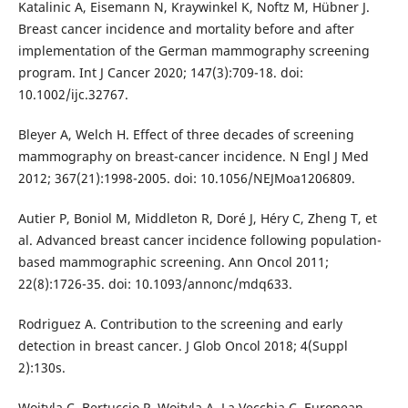
Katalinic A, Eisemann N, Kraywinkel K, Noftz M, Hübner J.
Breast cancer incidence and mortality before and after
implementation of the German mammography screening
program. Int J Cancer 2020; 147(3):709-18. doi:
10.1002/ijc.32767.
Bleyer A, Welch H. Effect of three decades of screening
mammography on breast-cancer incidence. N Engl J Med
2012; 367(21):1998-2005. doi: 10.1056/NEJMoa1206809.
Autier P, Boniol M, Middleton R, Doré J, Héry C, Zheng T, et
al. Advanced breast cancer incidence following population-
based mammographic screening. Ann Oncol 2011;
22(8):1726-35. doi: 10.1093/annonc/mdq633.
Rodriguez A. Contribution to the screening and early
detection in breast cancer. J Glob Oncol 2018; 4(Suppl
2):130s.
Wojtyla C, Bertuccio P, Wojtyla A, La Vecchia C. European