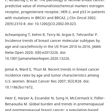
predictive value of immunohistochemical markers estrogen
receptor, progesterone receptor, HER-2, and p53 in patients
with mutations in BRCA1 and BRCA2. J Clin Oncol 2002;
20(9):2310-8. doi: 10.1200/JCO.2002.09.023.
Acheampong T, Kehm R, Terry M, Argov E, Tehranifar P.
Incidence trends of breast cancer molecular subtypes by
age and race/ethnicity in the US From 2010 to 2016. JAMA
Netw Open 2020; 3(8):e2013226. doi:
10.1001/jamanetworkopen.2020.13226.
Jemal A, Ward E, Thun M. Recent trends in breast cancer
incidence rates by age and tumor characteristics among
U.S. women. Breast Cancer Res 2007; 9(3):R28. doi:
10.1186/bcr1672.
Heer E, Harper A, Escandor N, Sung H, McCormack V, Fidler-
Benaoudia M. Global burden and trends in premenopausal
and postmenopausal breast cancer: a population-based