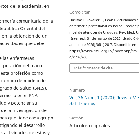
ertos de la academia, en
Cómo citar
Harispe E, Cavalleri F, León I. Actividades 
ermería comunitaria de la
enfermería profesional en los equipos de 
República Oriental del
nivel de atención de Uruguay. Rev. Méd. U
n en la obtención de un
[Internet]. 31 de marzo de 2020 [citado 6 d
 actividades que debe
agosto de 2026];36(1):20-7. Disponible en:
https://revista.rmu.org.uy/index.php/rmu/
e/view/485
e las enfermeras
corporación del marco
Más formatos de cita
 esta profesión como
l cambio de modelo de
grado de Salud (SNIS).
Número
fermería en el PNA
Vol. 36 Núm. 1 (2020): Revista M
alud y potenciar su
del Uruguay
 de la investigación de
iones que tiene cada grupo
Sección
tigando el desarrollo
Artículos originales
s actividades de estas y