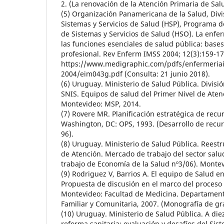
2. (La renovación de la Atención Primaria de Sal
(5) Organización Panamericana de la Salud, Divi
Sistemas y Servicios de Salud (HSP), Programa d
de Sistemas y Servicios de Salud (HSO). La enfe
las funciones esenciales de salud pública: bases 
profesional. Rev Enferm IMSS 2004; 12(3):159-17
https://www.medigraphic.com/pdfs/enfermeria
2004/eim043g.pdf (Consulta: 21 junio 2018).
(6) Uruguay. Ministerio de Salud Pública. Divis
SNIS. Equipos de salud del Primer Nivel de Aten
Montevideo: MSP, 2014.
(7) Rovere MR. Planificación estratégica de rec
Washington, DC: OPS, 1993. (Desarrollo de recu
96).
(8) Uruguay. Ministerio de Salud Pública. Reestr
de Atención. Mercado de trabajo del sector sal
trabajo de Economía de la Salud nº3/06). Monte
(9) Rodriguez V, Barrios A. El equipo de Salud e
Propuesta de discusión en el marco del proceso 
Montevideo: Facultad de Medicina. Departament
Familiar y Comunitaria, 2007. (Monografía de gr
(10) Uruguay. Ministerio de Salud Pública. A diez
reforma sanitaria: evaluación y desafíos del Si