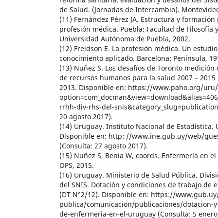
de Salud. (Jornadas de Intercambio). Montevide
(11) Fernández Pérez JA. Estructura y formación p
profesión médica. Puebla: Facultad de Filosofía 
Universidad Autónoma de Puebla, 2002.
(12) Freidson E. La profesión médica. Un estudio
conocimiento aplicado. Barcelona: Península, 19
(13) Nuñez S. Los desafíos de Toronto medición 
de recursos humanos para la salud 2007 – 2015 
2013. Disponible en: https://www.paho.org/uru
option=com_docman&view=download&alias=406-
rrhh-div-rhs-del-snis&category_slug=publicatio
20 agosto 2017).
(14) Uruguay. Instituto Nacional de Estadística.
Disponible en: http: //www.ine.gub.uy/web/gues
(Consulta: 27 agosto 2017).
(15) Nuñez S, Benia W, coords. Enfermería en e
OPS, 2015.
(16) Uruguay. Ministerio de Salud Pública. Div
del SNIS. Dotación y condiciones de trabajo de 
(DT N°2/12). Disponible en: https://www.gub.uy
publica/comunicacion/publicaciones/dotacion-y-
de-enfermeria-en-el-uruguay (Consulta: 5 enero