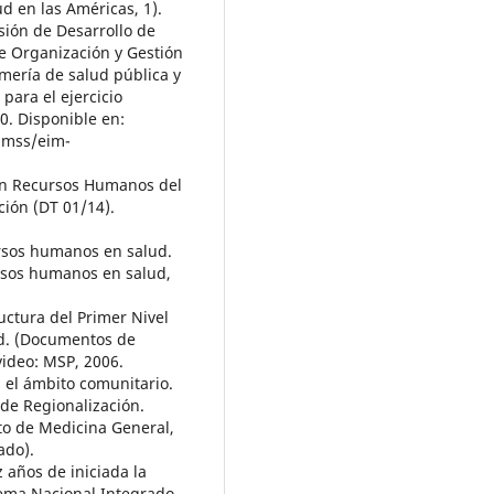
ud en las Américas, 1).
sión de Desarrollo de
e Organización y Gestión
rmería de salud pública y
para el ejercicio
0. Disponible en:
imss/eim-
ión Recursos Humanos del
ción (DT 01/14).
ursos humanos en salud.
rsos humanos en salud,
uctura del Primer Nivel
ud. (Documentos de
video: MSP, 2006.
n el ámbito comunitario.
de Regionalización.
o de Medicina General,
ado).
 años de iniciada la
stema Nacional Integrado