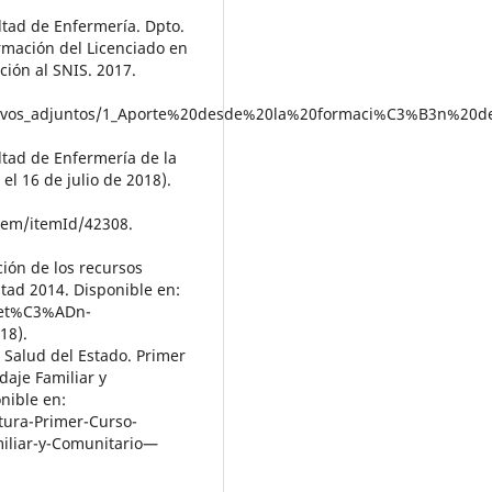
ltad de Enfermería. Dpto.
rmación del Licenciado en
ción al SNIS. 2017.
/archivos_adjuntos/1_Aporte%20desde%20la%20formaci%C3%B3n
ltad de Enfermería de la
el 16 de julio de 2018).
tem/itemId/42308.
ción de los recursos
tad 2014. Disponible en:
let%C3%ADn-
18).
 Salud del Estado. Primer
aje Familiar y
nible en:
tura-Primer-Curso-
iliar-y-Comunitario—