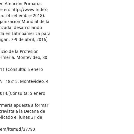
en Atención Primaria.
le en: http://www.index-
a: 24 setiembre 2018).
ganización Mundial de la
nzada: desarrollando
da en Latinoamérica para
igan, 7-9 de abril, 2016)
icio de la Profesión
fermería. Montevideo, 30
1 (Consulta: 5 enero
 N° 18815. Montevideo, 4
14.(Consulta: 5 enero
ermería apuesta a formar
ntrevista a la Decana de
licado el lunes 31 de
tem/itemId/37790