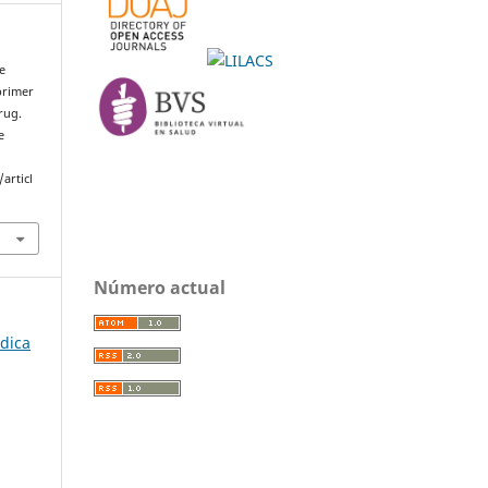
de
primer
rug.
e
articl
Número actual
édica