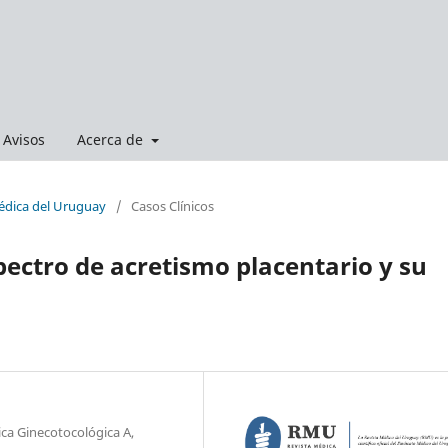
Avisos
Acerca de
Médica del Uruguay
/
Casos Clínicos
pectro de acretismo placentario y su
ica Ginecotocológica A,