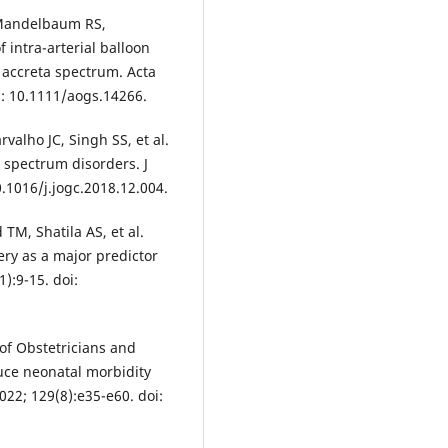
 Mandelbaum RS,
 intra-arterial balloon
 accreta spectrum. Acta
i: 10.1111/aogs.14266.
alho JC, Singh SS, et al.
spectrum disorders. J
.1016/j.jogc.2018.12.004.
TM, Shatila AS, et al.
ery as a major predictor
):9-15. doi:
 of Obstetricians and
duce neonatal morbidity
022; 129(8):e35-e60. doi: