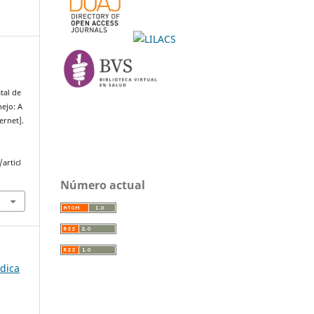
tal de
nejo: A
ernet].
articl
Número actual
édica