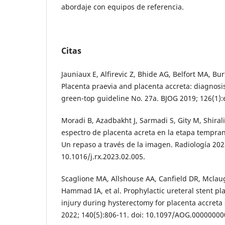
abordaje con equipos de referencia.
Citas
Jauniaux E, Alfirevic Z, Bhide AG, Belfort MA, Burt
Placenta praevia and placenta accreta: diagno
green-top guideline No. 27a. BJOG 2019; 126(1):
Moradi B, Azadbakht J, Sarmadi S, Gity M, Shiral
espectro de placenta acreta en la etapa tempran
Un repaso a través de la imagen. Radiología 2023
10.1016/j.rx.2023.02.005.
Scaglione MA, Allshouse AA, Canfield DR, Mclau
Hammad IA, et al. Prophylactic ureteral stent p
injury during hysterectomy for placenta accreta
2022; 140(5):806-11. doi: 10.1097/AOG.0000000