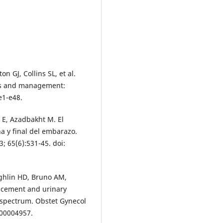
on GJ, Collins SL, et al.
sis and management:
e1-e48.
i E, Azadbakht M. El
a y final del embarazo.
; 65(6):531-45. doi:
ghlin HD, Bruno AM,
lacement and urinary
 spectrum. Obstet Gynecol
000004957.