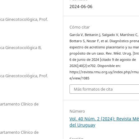
2024-06-06
ica Ginecotocológica, Prof.
Cómo citar
García V, Bettanin J, Salgado V, Martínez C,
Bottaro S, Nozar F, et al. Diagnóstico prena
ica Ginecotocológica B,
espectro de acretismo placentario y su ma
propósito de un caso. Rev. Méd. Urug. [Int
6 de junio de 2024 [citado 9 de agosto de
2026];40(2):e702. Disponible en:
https://revista.rmu.org.uy/index.php/rmu/
ica Ginecotocológica, Prof.
e/view/1085
Más formatos de cita
partamento Clínico de
Número
Vol. 40 Núm. 2 (2024): Revista M
del Uruguay
partamento Clínico de