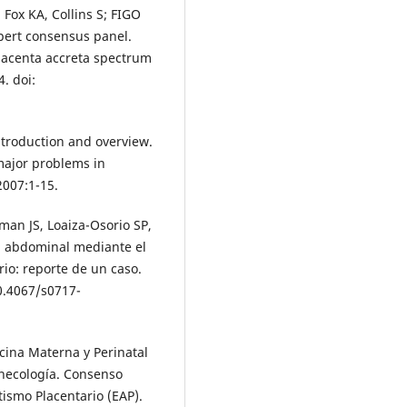
Fox KA, Collins S; FIGO
pert consensus panel.
 placenta accreta spectrum
. doi:
introduction and overview.
 major problems in
2007:1-15.
man JS, Loaiza-Osorio SP,
ta abdominal mediante el
rio: reporte de un caso.
10.4067/s0717-
ina Materna y Perinatal
inecología. Consenso
ismo Placentario (EAP).