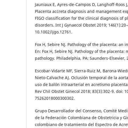
Jauniaux E, Ayres-de-Campos D, Langhoff-Roos J, 
Placenta accreta diagnosis and management ex
FIGO classification for the clinical diagnosis of
disorders. Int J Gynaecol Obstet 2019; 146(1):20-4
10.1002/ijgo.12761.
Fox H, Sebire NJ. Pathology of the placenta: an 
En: Fox H, Sebire NJ. Pathology of the placenta:
pathology. Philadelphia, PA: Saunders-Elsevier, 
Escobar-Vidarte MF, Sierra-Ruiz M, Barona-Wied
Nieto-Calvache AJ. Oclusión temporal de la aor
uso de balón intraarterial en acretismo placenta
Rev Chil Obstet Ginecol 2018; 83(3):302-9. doi: 
75262018000300302.
Grupo Desarrollador del Consenso, Comité Medic
de la Federación Colombiana de Obstetricia y G
colombiano de tratamiento del Espectro de Acret