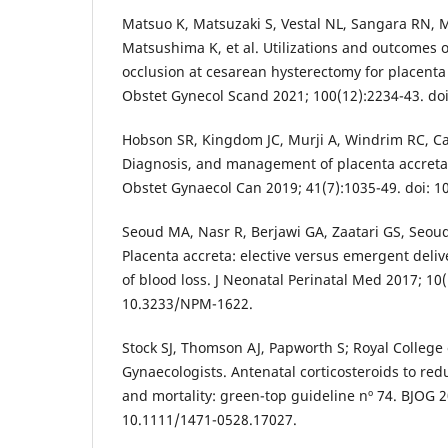
Matsuo K, Matsuzaki S, Vestal NL, Sangara RN,
Matsushima K, et al. Utilizations and outcomes of
occlusion at cesarean hysterectomy for placenta
Obstet Gynecol Scand 2021; 100(12):2234-43. do
Hobson SR, Kingdom JC, Murji A, Windrim RC, Carv
Diagnosis, and management of placenta accreta 
Obstet Gynaecol Can 2019; 41(7):1035-49. doi: 10
Seoud MA, Nasr R, Berjawi GA, Zaatari GS, Seoud 
Placenta accreta: elective versus emergent deliv
of blood loss. J Neonatal Perinatal Med 2017; 10(1
10.3233/NPM-1622.
Stock SJ, Thomson AJ, Papworth S; Royal College
Gynaecologists. Antenatal corticosteroids to re
and mortality: green-top guideline nº 74. BJOG 2
10.1111/1471-0528.17027.