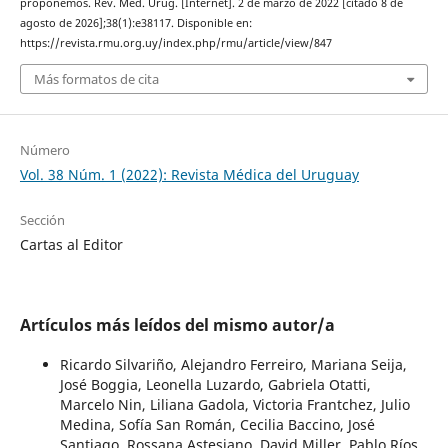
proponemos. Rev. Méd. Urug. [Internet]. 2 de marzo de 2022 [citado 8 de
agosto de 2026];38(1):e38117. Disponible en:
https://revista.rmu.org.uy/index.php/rmu/article/view/847
Más formatos de cita
Número
Vol. 38 Núm. 1 (2022): Revista Médica del Uruguay
Sección
Cartas al Editor
Artículos más leídos del mismo autor/a
Ricardo Silvariño, Alejandro Ferreiro, Mariana Seija,
José Boggia, Leonella Luzardo, Gabriela Otatti,
Marcelo Nin, Liliana Gadola, Victoria Frantchez, Julio
Medina, Sofía San Román, Cecilia Baccino, José
Santiago, Rossana Astesiano, David Miller, Pablo Ríos,