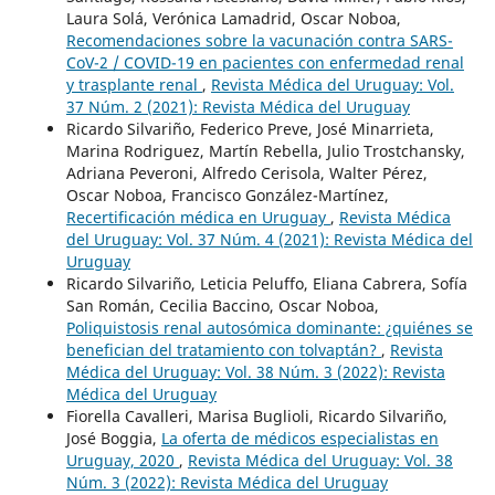
Laura Solá, Verónica Lamadrid, Oscar Noboa,
Recomendaciones sobre la vacunación contra SARS-
CoV-2 / COVID-19 en pacientes con enfermedad renal
y trasplante renal
,
Revista Médica del Uruguay: Vol.
37 Núm. 2 (2021): Revista Médica del Uruguay
Ricardo Silvariño, Federico Preve, José Minarrieta,
Marina Rodriguez, Martín Rebella, Julio Trostchansky,
Adriana Peveroni, Alfredo Cerisola, Walter Pérez,
Oscar Noboa, Francisco González-Martínez,
Recertificación médica en Uruguay
,
Revista Médica
del Uruguay: Vol. 37 Núm. 4 (2021): Revista Médica del
Uruguay
Ricardo Silvariño, Leticia Peluffo, Eliana Cabrera, Sofía
San Román, Cecilia Baccino, Oscar Noboa,
Poliquistosis renal autosómica dominante: ¿quiénes se
benefician del tratamiento con tolvaptán?
,
Revista
Médica del Uruguay: Vol. 38 Núm. 3 (2022): Revista
Médica del Uruguay
Fiorella Cavalleri, Marisa Buglioli, Ricardo Silvariño,
José Boggia,
La oferta de médicos especialistas en
Uruguay, 2020
,
Revista Médica del Uruguay: Vol. 38
Núm. 3 (2022): Revista Médica del Uruguay