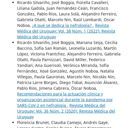
Ricardo Silvariño, José Boggia, Fiorella Cavalleri,
Liliana Gadola, Juan Fernández-Ceán, Francisco
González, Pablo Ríos, Laura Solá, Alejandro Ferreiro,
Gabriela Otatti, Marcelo Nin, Raúl Lombardi, Oscar
Noboa,
¿A qué se dedica la nefrología?
,
Revista
Médica del Uruguay: Vol. 38 Núm. 1 (2022): Revista
Médica del Uruguay
Ricardo Silvariño, José Boggia, Mariana Seija, Cecilia
Baccino, Sofía San Román, Leonella Luzardo, Martín
López, Victoria Frantchez, Alejandro Ferreiro, Gabriela
Otatti, Paula Parnizzari, David Miller, Federico
Yandian, Ana Guerisoli, Verónica Miranda, Sofía
Fernández, Xosé González, Agustín Noboa, Natalia
Villegas, Paula Gauronas, Marcelo Nin, Nicolás Nin,
Patricia Larre Borges, Diego Tobal, Asunción Álvarez,
Pablo Ríos, Jimena Cabrera, Óscar Noboa,
Recomendaciones para la actuación clínica y
organización asistencial durante la pandemia por
SARS-CoV-2 en nefrología
,
Revista Médica del
Uruguay: Vol. 36 Núm. 2 (2020): Revista Médica del
Uruguay
Florencia Brunet, Claudia Camejo, Andrés Gaye,