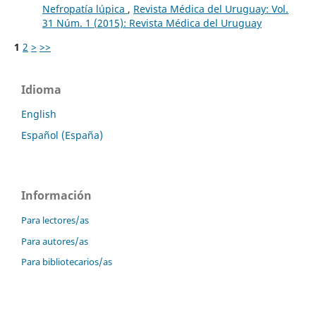
Nefropatía lúpica
,
Revista Médica del Uruguay: Vol.
31 Núm. 1 (2015): Revista Médica del Uruguay
1
2
>
>>
Idioma
English
Español (España)
Información
Para lectores/as
Para autores/as
Para bibliotecarios/as