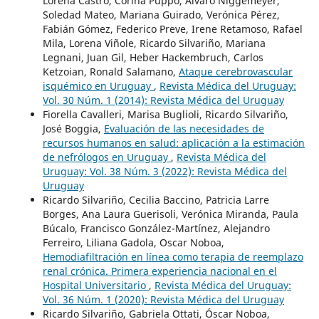
Lorena Castro, Corina Puppo, Álvaro Niggemeyer,
Soledad Mateo, Mariana Guirado, Verónica Pérez,
Fabián Gómez, Federico Preve, Irene Retamoso, Rafael
Mila, Lorena Viñole, Ricardo Silvariño, Mariana
Legnani, Juan Gil, Heber Hackembruch, Carlos
Ketzoian, Ronald Salamano,
Ataque cerebrovascular
isquémico en Uruguay
,
Revista Médica del Uruguay:
Vol. 30 Núm. 1 (2014): Revista Médica del Uruguay
Fiorella Cavalleri, Marisa Buglioli, Ricardo Silvariño,
José Boggia,
Evaluación de las necesidades de
recursos humanos en salud: aplicación a la estimación
de nefrólogos en Uruguay
,
Revista Médica del
Uruguay: Vol. 38 Núm. 3 (2022): Revista Médica del
Uruguay
Ricardo Silvariño, Cecilia Baccino, Patricia Larre
Borges, Ana Laura Guerisoli, Verónica Miranda, Paula
Búcalo, Francisco González-Martínez, Alejandro
Ferreiro, Liliana Gadola, Oscar Noboa,
Hemodiafiltración en línea como terapia de reemplazo
renal crónica. Primera experiencia nacional en el
Hospital Universitario
,
Revista Médica del Uruguay:
Vol. 36 Núm. 1 (2020): Revista Médica del Uruguay
Ricardo Silvariño, Gabriela Ottati, Óscar Noboa,