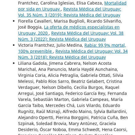
Frantchez, Carolina Iglesias, Elisa Cabeza,
Mortalidad
por sida en Uruguay
,
Revista Médica del Uruguay:
Vol. 35 Núm. 3 (2019): Revista Médica del Uruguay
Fiorella Cavalleri, Marisa Buglioli, Ricardo Silvariño,
José Boggia,
La oferta de médicos especialistas en
Uruguay, 2020
,
Revista Médica del Uruguay: Vol. 38
Núm. 3 (2022): Revista Médica del Uruguay
Victoria Frantchez, Julio Medina,
Rabia: 99,9% mortal,
100% prevenible
,
Revista Médica del Uruguay: Vol. 34
Núm. 3 (2018): Revista Médica del Uruguay
Liliana Gadola, Jimena Cabrera, Nelson Acosta
Marichal, Ana Panuncio, María Haydé Aunchaina,
Virginia Coria, Alicia Petraglia, Gabriela Ottati, Silvia
Melessi, Pablo Ríos Sarro, Beatriz Gelabert, Cristina
Verdaguer, Nelson Dibello, Cecilia Burgos, Raquel
Arregui, José Santiago, Federico García Rey, Fernanda
Varela, Sebastián Marton, Gabriela Campeas, María
García Taibo, Mercedes Chá, Luis Vilardo, Eduardo
Rugnitz, Raúl Mizraji, Alfredo Maino, Sylvia Ballardini,
Alejandro Opertti, Pierina Borggini, Patricia Cuña, Ben
Szpinak, Soledad Brovia, Mary Antúnez, Graciela
Desiderio, Óscar Noboa, Emma Schwedt, Hena Caorsi,