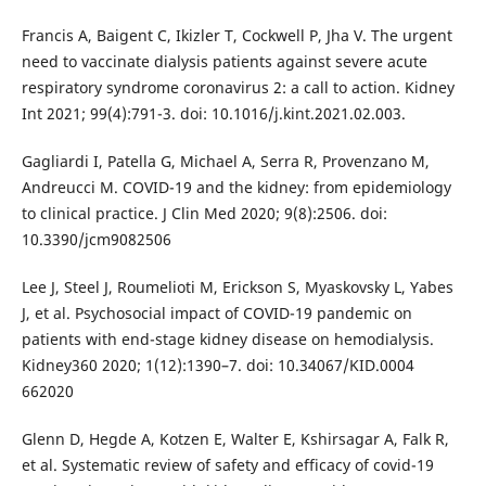
Francis A, Baigent C, Ikizler T, Cockwell P, Jha V. The urgent
need to vaccinate dialysis patients against severe acute
respiratory syndrome coronavirus 2: a call to action. Kidney
Int 2021; 99(4):791-3. doi: 10.1016/j.kint.2021.02.003.
Gagliardi I, Patella G, Michael A, Serra R, Provenzano M,
Andreucci M. COVID-19 and the kidney: from epidemiology
to clinical practice. J Clin Med 2020; 9(8):2506. doi:
10.3390/jcm9082506
Lee J, Steel J, Roumelioti M, Erickson S, Myaskovsky L, Yabes
J, et al. Psychosocial impact of COVID-19 pandemic on
patients with end-stage kidney disease on hemodialysis.
Kidney360 2020; 1(12):1390–7. doi: 10.34067/KID.0004
662020
Glenn D, Hegde A, Kotzen E, Walter E, Kshirsagar A, Falk R,
et al. Systematic review of safety and efficacy of covid-19