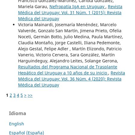
Francisco González-Martínez, Carlota González,
Mariela Garau,
Nefropatía IgA en Uruguay
,
Revista
Médica del Uruguay: Vol. 31 Núm. 1 (2015): Revista
Médica del Uruguay
Victoria Mainardi, Josemaría Menéndez, Marcelo
Valverde, Gonzalo San Martín, Jimena Prieto, Ofelia
Noceti, Germán Botto, Julio Medina, Paula Martínez,
Claudia Montaño, Jorge Castelli, Iliana Pedemonte,
Alejo Gestal, Felipe Adler , Martín Elizondo, Patricio
Vanerio, Victorio Cervera, Sara González, Martín
Harguindeguy, Alejandro Leites, Solange Gerona,
Resultados del Programa Nacional de Trasplante
Hepático del Uruguay a 10 años de su inicio
,
Revista
Médica del Uruguay: Vol. 36 Núm. 4 (2020): Revista
Médica del Uruguay
1
2
3
4
5
>
>>
Idioma
English
Español (España)