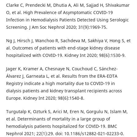
Clarke C, Prendecki M, Dhutia A, Ali M, Sajjad H, Shivakumar
O, et al. High Prevalence of Asymptomatic COVID-19
Infection in Hemodialysis Patients Detected Using Serologic
Screening. J Am Soc Nephrol 2020; 31(9):1969-75.
Ng J, Hirsch J, Wanchoo R, Sachdeva M, Sakhiya V, Hong S, et
al. Outcomes of patients with end-stage kidney disease
hospitalized with COVID-19. Kidney Int 2020; 98(6):1530-9.
Jager K, Kramer A, Chesnaye N, Couchoud C, Sánchez-
Álvarez J, Garneata L, et al. Results from the ERA-EDTA
Registry indicate a high mortality due to COVID-19 in
dialysis patients and kidney transplant recipients across
Europe. Kidney Int 2020; 98(6):1540-8.
Turgutalp K, Ozturk S, Arici M, Eren N, Gorgulu N, Islam M,
et al. Determinants of mortality in a large group of
hemodialysis patients hospitalized for COVID-19. BMC
Nephrol 2021; 22(1):29. doi: 10.1186/s12882-021-02233-0.