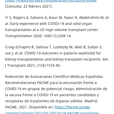
covid-19-aportes-para-consideracion-su-uso-uruguay
.
[Consulta: 22 febrero 2021].
Yi S, Rogers A, Saharia A, Aoun M, Faour R, Abdelrahim M, et
al. Early experience with COVID-19 and solid organ
transplantation at a US high-volume transplant center.
Transplantation 2020; 104(11):2208-14.
Craig-Schapiro R, Salinas T, Lubetzky M, Abel B, Sultan S,
Lee J, et al. COVID-19 outcomes in patients waitlisted for
kidney transplantation and kidney transplant recipients. Am
J Transplant 2021; 21(4):1576-85.
Federación de Asociaciones Científico Médicas Españolas.
Recomendaciones FACME para la vacunación frente a
COVID-19 en grupos de potencial riesgo. Administración de
la vacuna frente a COVID-19 en pacientes candidatos y
receptores de trasplantes de órganos sólidos. Madrid:
FACME, 2021. Disponible en:
https://facme.es/wp-
content/uploads/2021/01/20210128-FACME-trasplante-