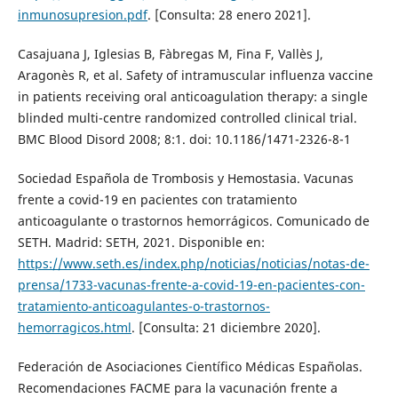
inmunosupresion.pdf
. [Consulta: 28 enero 2021].
Casajuana J, Iglesias B, Fàbregas M, Fina F, Vallès J,
Aragonès R, et al. Safety of intramuscular influenza vaccine
in patients receiving oral anticoagulation therapy: a single
blinded multi-centre randomized controlled clinical trial.
BMC Blood Disord 2008; 8:1. doi: 10.1186/1471-2326-8-1
Sociedad Española de Trombosis y Hemostasia. Vacunas
frente a covid-19 en pacientes con tratamiento
anticoagulante o trastornos hemorrágicos. Comunicado de
SETH. Madrid: SETH, 2021. Disponible en:
https://www.seth.es/index.php/noticias/noticias/notas-de-
prensa/1733-vacunas-frente-a-covid-19-en-pacientes-con-
tratamiento-anticoagulantes-o-trastornos-
hemorragicos.html
. [Consulta: 21 diciembre 2020].
Federación de Asociaciones Científico Médicas Españolas.
Recomendaciones FACME para la vacunación frente a