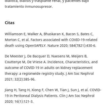
dialítica, diálisis y trasplante renal, y pacientes bajo
tratamiento inmunosupresor.
Citas
Williamson E, Walker A, Bhaskaran K, Bacon S, Bates C,
Morton C, et al. Factors associated with COVID-19-related
death using OpenSAFELY. Nature 2020; 584(7821):430-6.
De Meester J, De Bacquer D, Naesens M, Meijers B,
Couttenye M, De Vriese A. Incidence, Characteristics, and
outcome of COVID-19 in adults on kidney replacement
therapy: a regionwide registry study. J Am Soc Nephrol
2021; 32(2):385-96.
Jiang H, Tang H, Xiong F, Chen W, Tian J, Sun J, et al. COVID-
19 in Peritoneal Dialysis Patients. Clin J Am Soc Nephrol
2020; 16(1):121-3.