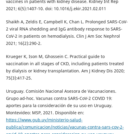
vaccines in patients with kidney disease. Kidney Int Rep
2021; 6(5):1407-10. doi: 10.1016/j.ekir.2021.02.011
Shaikh A, Zeldis E, Campbell K, Chan L. Prolonged SARS-CoV-
2 viral RNA shedding and IgG antibody response to SARS-
CoV-2 in patients on hemodialysis. Clin J Am Soc Nephrol
2021; 16(2):290-2.
Krueger K, Ison M, Ghossein C. Practical guide to
vaccination in all stages of CKD, including patients treated
by dialysis or kidney transplantation. Am J Kidney Dis 2020;
75(3):417-25.
Uruguay. Comisión Nacional Asesora de Vacunaciones.
Grupo ad-hoc. Vacunas contra SARS-CoV-2 COVID 19:
aportes para la consideración de su uso en Uruguay.
Montevideo: MSP, 2021. Disponible en:
https://www.gub.uy/ministerio-salud-
publica/comunicacion/noticias/vacunas-contra-sars-cov-2-