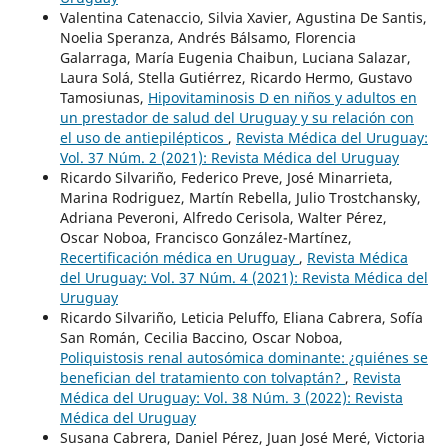
Valentina Catenaccio, Silvia Xavier, Agustina De Santis,
Noelia Speranza, Andrés Bálsamo, Florencia
Galarraga, María Eugenia Chaibun, Luciana Salazar,
Laura Solá, Stella Gutiérrez, Ricardo Hermo, Gustavo
Tamosiunas,
Hipovitaminosis D en niños y adultos en
un prestador de salud del Uruguay y su relación con
el uso de antiepilépticos
,
Revista Médica del Uruguay:
Vol. 37 Núm. 2 (2021): Revista Médica del Uruguay
Ricardo Silvariño, Federico Preve, José Minarrieta,
Marina Rodriguez, Martín Rebella, Julio Trostchansky,
Adriana Peveroni, Alfredo Cerisola, Walter Pérez,
Oscar Noboa, Francisco González-Martínez,
Recertificación médica en Uruguay
,
Revista Médica
del Uruguay: Vol. 37 Núm. 4 (2021): Revista Médica del
Uruguay
Ricardo Silvariño, Leticia Peluffo, Eliana Cabrera, Sofía
San Román, Cecilia Baccino, Oscar Noboa,
Poliquistosis renal autosómica dominante: ¿quiénes se
benefician del tratamiento con tolvaptán?
,
Revista
Médica del Uruguay: Vol. 38 Núm. 3 (2022): Revista
Médica del Uruguay
Susana Cabrera, Daniel Pérez, Juan José Meré, Victoria