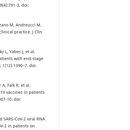
9(4):791-3. doi:
enzano M, Andreucci M.
nical practice. J Clin
y L, Yabes J, et al.
atients with end-stage
 1(12):1390–7. doi:
A, Falk R, et al.
-19 vaccines in patients
07-10. doi:
ed SARS-CoV-2 viral RNA
-2 in patients on