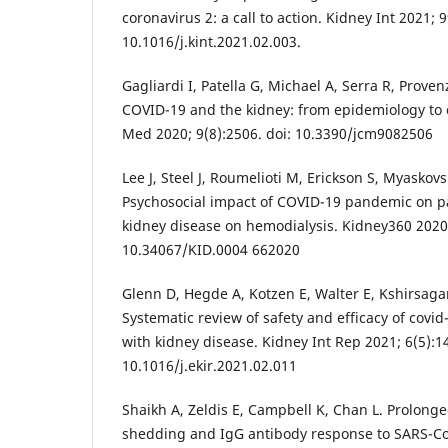
coronavirus 2: a call to action. Kidney Int 2021; 9
10.1016/j.kint.2021.02.003.
Gagliardi I, Patella G, Michael A, Serra R, Prov
COVID-19 and the kidney: from epidemiology to cli
Med 2020; 9(8):2506. doi: 10.3390/jcm9082506
Lee J, Steel J, Roumelioti M, Erickson S, Myaskovsk
Psychosocial impact of COVID-19 pandemic on p
kidney disease on hemodialysis. Kidney360 2020;
10.34067/KID.0004 662020
Glenn D, Hegde A, Kotzen E, Walter E, Kshirsagar 
Systematic review of safety and efficacy of covid
with kidney disease. Kidney Int Rep 2021; 6(5):14
10.1016/j.ekir.2021.02.011
Shaikh A, Zeldis E, Campbell K, Chan L. Prolong
shedding and IgG antibody response to SARS-CoV