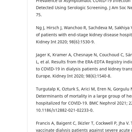
Prevalence of Asymptomatic COVID-19 Infection 
Detected Using Serologic Screening. J Am Soc Ne
75.
Ng J, Hirsch J, Wanchoo R, Sachdeva M, Sakhiya 
of patients with end-stage kidney disease hospi
Kidney Int 2020; 98(6):1530-9.
Jager K, Kramer A, Chesnaye N, Couchoud C, Sán
L, et al. Results from the ERA-EDTA Registry indi
to COVID-19 in dialysis patients and kidney tran
Europe. Kidney Int 2020; 98(6):1540-8.
Turgutalp K, Ozturk S, Arici M, Eren N, Gorgulu N
Determinants of mortality in a large group of he
hospitalized for COVID-19. BMC Nephrol 2021; 22
10.1186/s12882-021-02233-0.
Francis A, Baigent C, Ikizler T, Cockwell P, Jha V
vaccinate dialysis patients against severe acute