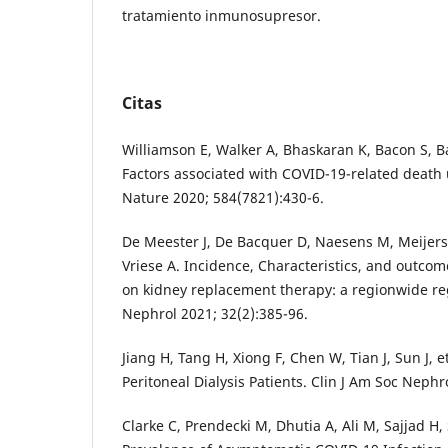
tratamiento inmunosupresor.
Citas
Williamson E, Walker A, Bhaskaran K, Bacon S, Ba
Factors associated with COVID-19-related deat
Nature 2020; 584(7821):430-6.
De Meester J, De Bacquer D, Naesens M, Meijers
Vriese A. Incidence, Characteristics, and outcom
on kidney replacement therapy: a regionwide reg
Nephrol 2021; 32(2):385-96.
Jiang H, Tang H, Xiong F, Chen W, Tian J, Sun J, e
Peritoneal Dialysis Patients. Clin J Am Soc Nephr
Clarke C, Prendecki M, Dhutia A, Ali M, Sajjad H,