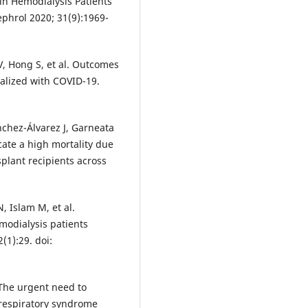
in Hemodialysis Patients
phrol 2020; 31(9):1969-
V, Hong S, et al. Outcomes
talized with COVID-19.
chez-Álvarez J, Garneata
cate a high mortality due
splant recipients across
, Islam M, et al.
modialysis patients
(1):29. doi:
. The urgent need to
 respiratory syndrome