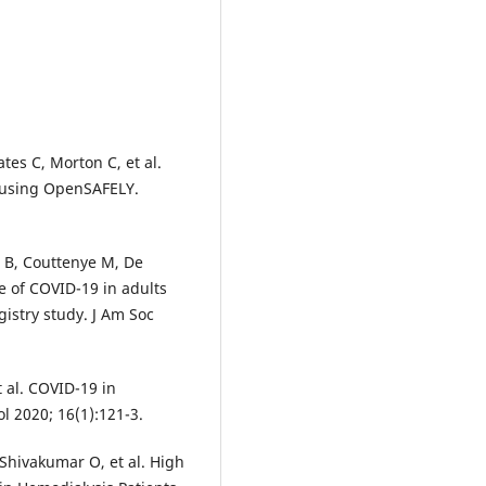
tes C, Morton C, et al.
h using OpenSAFELY.
 B, Couttenye M, De
e of COVID-19 in adults
istry study. J Am Soc
t al. COVID-19 in
ol 2020; 16(1):121-3.
 Shivakumar O, et al. High