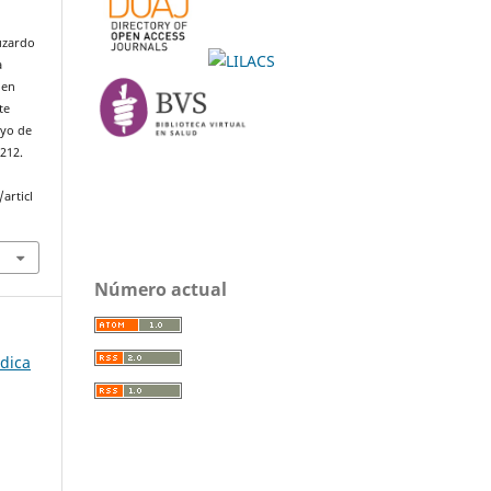
Luzardo
a
 en
te
ayo de
7212.
articl
Número actual
édica