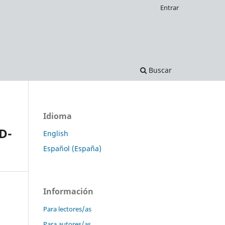
Entrar
Buscar
Idioma
D-
English
Español (España)
Información
Para lectores/as
Para autores/as