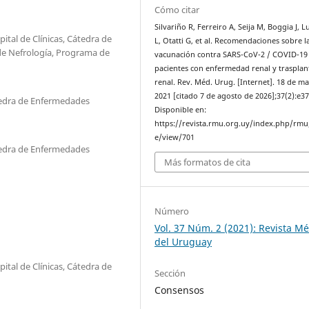
Cómo citar
Silvariño R, Ferreiro A, Seija M, Boggia J, 
ital de Clínicas, Cátedra de
L, Otatti G, et al. Recomendaciones sobre l
de Nefrología, Programa de
vacunación contra SARS-CoV-2 / COVID-19
pacientes con enfermedad renal y trasplan
renal. Rev. Méd. Urug. [Internet]. 18 de m
2021 [citado 7 de agosto de 2026];37(2):e3
átedra de Enfermedades
Disponible en:
https://revista.rmu.org.uy/index.php/rmu/
e/view/701
átedra de Enfermedades
Más formatos de cita
Número
Vol. 37 Núm. 2 (2021): Revista M
del Uruguay
ital de Clínicas, Cátedra de
Sección
Consensos