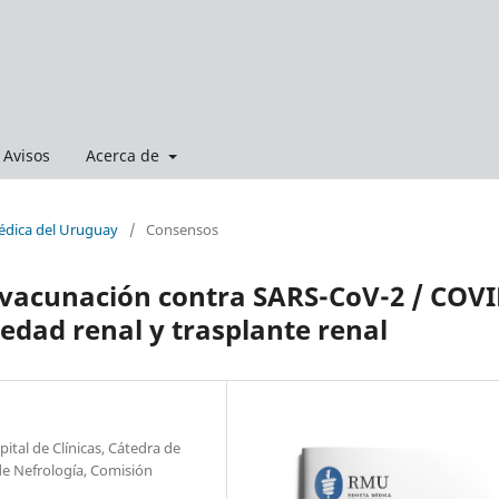
Avisos
Acerca de
Médica del Uruguay
/
Consensos
vacunación contra SARS-CoV-2 / COVI
edad renal y trasplante renal
ital de Clínicas, Cátedra de
de Nefrología, Comisión