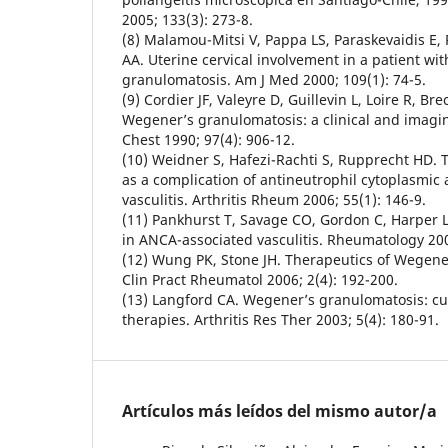
2005; 133(3): 273-8.
(8) Malamou-Mitsi V, Pappa LS, Paraskevaidis E,
AA. Uterine cervical involvement in a patient wi
granulomatosis. Am J Med 2000; 109(1): 74-5.
(9) Cordier JF, Valeyre D, Guillevin L, Loire R, B
Wegener’s granulomatosis: a clinical and imagin
Chest 1990; 97(4): 906-12.
(10) Weidner S, Hafezi-Rachti S, Rupprecht HD.
as a complication of antineutrophil cytoplasmic
vasculitis. Arthritis Rheum 2006; 55(1): 146-9.
(11) Pankhurst T, Savage CO, Gordon C, Harper L
in ANCA-associated vasculitis. Rheumatology 200
(12) Wung PK, Stone JH. Therapeutics of Wegene
Clin Pract Rheumatol 2006; 2(4): 192-200.
(13) Langford CA. Wegener’s granulomatosis: c
therapies. Arthritis Res Ther 2003; 5(4): 180-91.
Artículos más leídos del mismo autor/a