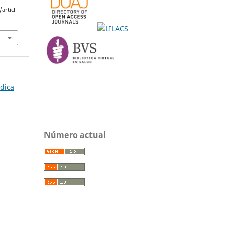
articl
édica
Número actual