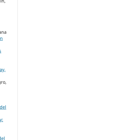
in,
iana
en
s
ay,
gro,
del
y:
del