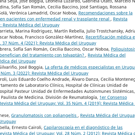
ana Seija, José Boggia, Leonella Luzardo, Gabriela Otatti, Marcelo N
Medina, Sofía San Román, Cecilia Baccino, José Santiago, Rossana
a Solá, Verónica Lamadrid, Oscar Noboa,
Recomendaciones sobre la
en pacientes con enfermedad renal y trasplante renal
,
Revista
): Revista Médica del Uruguay
narrieta, Marina Rodriguez, Martín Rebella, Julio Trostchansky, Adr
 Oscar Noboa, Francisco González-Martínez,
Recertificación médica 
. 37 Núm. 4 (2021): Revista Médica del Uruguay
 Cabrera, Sofía San Román, Cecilia Baccino, Oscar Noboa,
Poliquistosi
benefician del tratamiento con tolvaptán?
,
Revista Médica del
Médica del Uruguay
 Silvariño, José Boggia,
La oferta de médicos especialistas en Urugu
8 Núm. 3 (2022): Revista Médica del Uruguay
iroli, Luis Eduardo Coelho Andrade, Álvaro Danza, Cecilia Montene
rtamento de Laboratorio Clínico, Hospital de Clínicas Unidad de
ospital Pasteur Unidad de Enfermedades Autoinmunes Sistémicas,
 Paulista de Medicina. División de Reumatología,
1er Consenso
Revista Médica del Uruguay: Vol. 35 Núm. 4 (2019): Revista Médica 
anese,
Granulomatosis con poliangeítis
,
Revista Médica del Urugua
 Uruguay
ella, Ernesto Cairoli,
Capilaroscopía en el diagnóstico de las
evista Médica del Uruguay: Vol. 28 Núm. 2 (2012): Revista Médica 