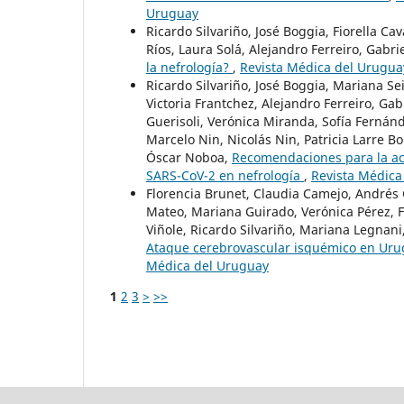
Uruguay
Ricardo Silvariño, José Boggia, Fiorella Ca
Ríos, Laura Solá, Alejandro Ferreiro, Gabr
la nefrología?
,
Revista Médica del Uruguay
Ricardo Silvariño, José Boggia, Mariana Se
Victoria Frantchez, Alejandro Ferreiro, Gab
Guerisoli, Verónica Miranda, Sofía Fernán
Marcelo Nin, Nicolás Nin, Patricia Larre B
Óscar Noboa,
Recomendaciones para la act
SARS-CoV-2 en nefrología
,
Revista Médica
Florencia Brunet, Claudia Camejo, Andrés
Mateo, Mariana Guirado, Verónica Pérez, F
Viñole, Ricardo Silvariño, Mariana Legnan
Ataque cerebrovascular isquémico en Ur
Médica del Uruguay
1
2
3
>
>>