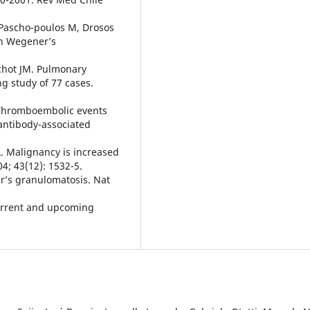
 Pascho-poulos M, Drosos
th Wegener’s
rechot JM. Pulmonary
g study of 77 cases.
 Thromboembolic events
 antibody-associated
. Malignancy is increased
4; 43(12): 1532-5.
r’s granulomatosis. Nat
urrent and upcoming