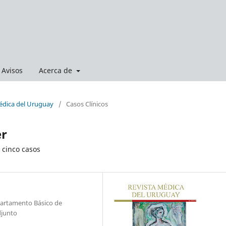
Avisos
Acerca de
Médica del Uruguay
/
Casos Clínicos
er
e cinco casos
partamento Básico de
djunto