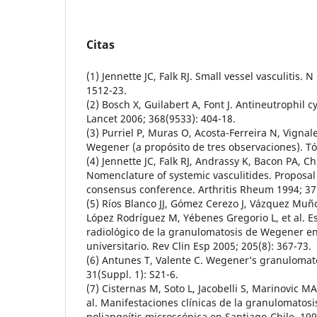
Citas
(1) Jennette JC, Falk RJ. Small vessel vasculitis. 
1512-23.
(2) Bosch X, Guilabert A, Font J. Antineutrophil 
Lancet 2006; 368(9533): 404-18.
(3) Purriel P, Muras O, Acosta-Ferreira N, Vigna
Wegener (a propósito de tres observaciones). Tó
(4) Jennette JC, Falk RJ, Andrassy K, Bacon PA, Ch
Nomenclature of systemic vasculitides. Proposal 
consensus conference. Arthritis Rheum 1994; 37(
(5) Ríos Blanco JJ, Gómez Cerezo J, Vázquez Muño
López Rodríguez M, Yébenes Gregorio L, et al. Es
radiológico de la granulomatosis de Wegener en
universitario. Rev Clin Esp 2005; 205(8): 367-73.
(6) Antunes T, Valente C. Wegener’s granulomato
31(Suppl. 1): S21-6.
(7) Cisternas M, Soto L, Jacobelli S, Marinovic MA
al. Manifestaciones clínicas de la granulomatos
poliangeítis microscópica en Santiago-Chile, 19