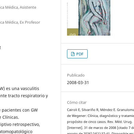
ica Médica, Asistente
ica Médica, Ex Profesor
R
PDF
Publicado
2008-03-31
) es una vasculitis
te tracto respiratorio y
Cómo citar
de pacientes con GW
Cairoli E, Silvariño R, Méndez E. Granuloma
de Wegener: Clínica, diagnóstico y tratami
 Clínicas.
propósito de cinco casos. Rev. Méd. Urug.
ptivo retrospectivo,
[Internet]. 31 de marzo de 2008 [citado 7 d
natomopatológico
agosto de 2026];24(1):37-41. Disponible en