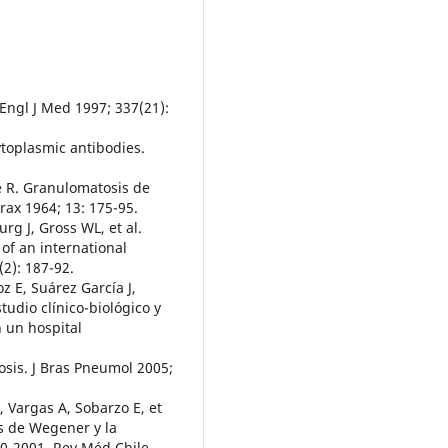
N Engl J Med 1997; 337(21):
cytoplasmic antibodies.
le R. Granulomatosis de
rax 1964; 13: 175-95.
urg J, Gross WL, et al.
of an international
2): 187-92.
z E, Suárez García J,
tudio clínico-biológico y
 un hospital
sis. J Bras Pneumol 2005;
, Vargas A, Sobarzo E, et
is de Wegener y la
90-2001. Rev Méd Chile