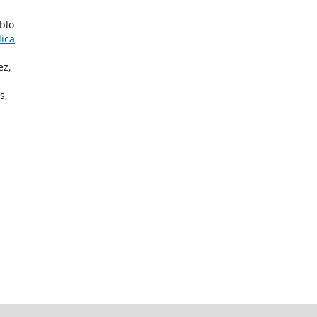
ablo
ica
ez,
s,