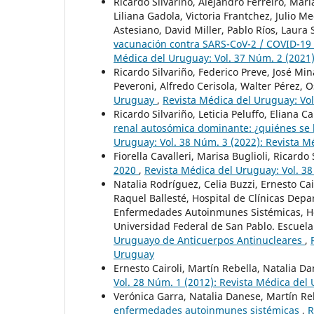
Ricardo Silvariño, Alejandro Ferreiro, Mari
Liliana Gadola, Victoria Frantchez, Julio 
Astesiano, David Miller, Pablo Ríos, Laur
vacunación contra SARS-CoV-2 / COVID-19 
Médica del Uruguay: Vol. 37 Núm. 2 (2021
Ricardo Silvariño, Federico Preve, José Mi
Peveroni, Alfredo Cerisola, Walter Pérez,
Uruguay
,
Revista Médica del Uruguay: Vol
Ricardo Silvariño, Leticia Peluffo, Eliana
renal autosómica dominante: ¿quiénes se 
Uruguay: Vol. 38 Núm. 3 (2022): Revista 
Fiorella Cavalleri, Marisa Buglioli, Ricardo
2020
,
Revista Médica del Uruguay: Vol. 3
Natalia Rodríguez, Celia Buzzi, Ernesto Ca
Raquel Ballesté, Hospital de Clínicas Depa
Enfermedades Autoinmunes Sistémicas, H
Universidad Federal de San Pablo. Escuela
Uruguayo de Anticuerpos Antinucleares
,
Uruguay
Ernesto Cairoli, Martín Rebella, Natalia D
Vol. 28 Núm. 1 (2012): Revista Médica del
Verónica Garra, Natalia Danese, Martín Reb
enfermedades autoinmunes sistémicas
,
R