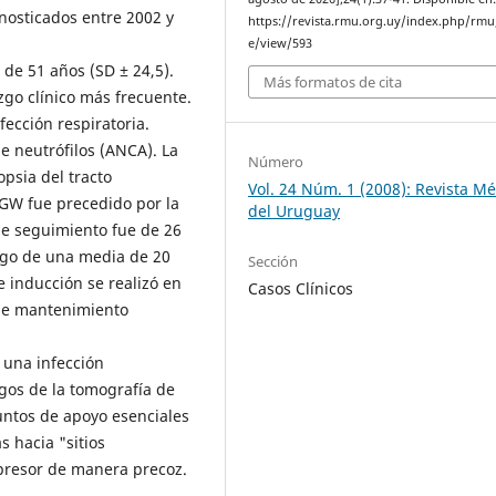
gnosticados entre 2002 y
https://revista.rmu.org.uy/index.php/rmu/
e/view/593
de 51 años (SD ± 24,5).
Más formatos de cita
azgo clínico más frecuente.
nfección respiratoria.
e neutrófilos (ANCA). La
Número
psia del tracto
Vol. 24 Núm. 1 (2008): Revista M
 GW fue precedido por la
del Uruguay
de seguimiento fue de 26
uego de una media de 20
Sección
e inducción se realizó en
Casos Clínicos
 de mantenimiento
 una infección
zgos de la tomografía de
puntos de apoyo esenciales
s hacia "sitios
upresor de manera precoz.