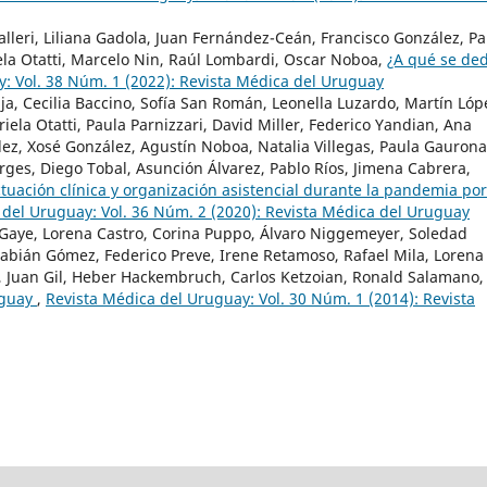
valleri, Liliana Gadola, Juan Fernández-Ceán, Francisco González, P
iela Otatti, Marcelo Nin, Raúl Lombardi, Oscar Noboa,
¿A qué se ded
: Vol. 38 Núm. 1 (2022): Revista Médica del Uruguay
ija, Cecilia Baccino, Sofía San Román, Leonella Luzardo, Martín Lóp
riela Otatti, Paula Parnizzari, David Miller, Federico Yandian, Ana
dez, Xosé González, Agustín Noboa, Natalia Villegas, Paula Gaurona
orges, Diego Tobal, Asunción Álvarez, Pablo Ríos, Jimena Cabrera,
uación clínica y organización asistencial durante la pandemia por
 del Uruguay: Vol. 36 Núm. 2 (2020): Revista Médica del Uruguay
 Gaye, Lorena Castro, Corina Puppo, Álvaro Niggemeyer, Soledad
abián Gómez, Federico Preve, Irene Retamoso, Rafael Mila, Lorena
i, Juan Gil, Heber Hackembruch, Carlos Ketzoian, Ronald Salamano,
uguay
,
Revista Médica del Uruguay: Vol. 30 Núm. 1 (2014): Revista