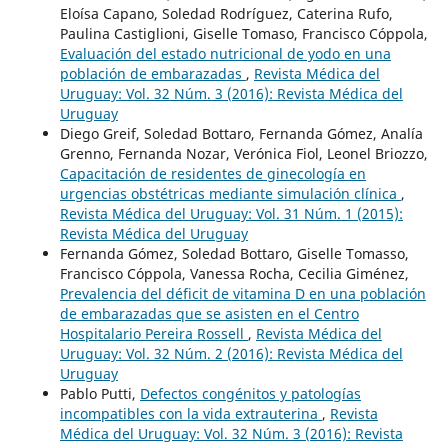
Eloísa Capano, Soledad Rodríguez, Caterina Rufo,
Paulina Castiglioni, Giselle Tomaso, Francisco Cóppola,
Evaluación del estado nutricional de yodo en una
población de embarazadas
,
Revista Médica del
Uruguay: Vol. 32 Núm. 3 (2016): Revista Médica del
Uruguay
Diego Greif, Soledad Bottaro, Fernanda Gómez, Analía
Grenno, Fernanda Nozar, Verónica Fiol, Leonel Briozzo,
Capacitación de residentes de ginecología en
urgencias obstétricas mediante simulación clínica
,
Revista Médica del Uruguay: Vol. 31 Núm. 1 (2015):
Revista Médica del Uruguay
Fernanda Gómez, Soledad Bottaro, Giselle Tomasso,
Francisco Cóppola, Vanessa Rocha, Cecilia Giménez,
Prevalencia del déficit de vitamina D en una población
de embarazadas que se asisten en el Centro
Hospitalario Pereira Rossell
,
Revista Médica del
Uruguay: Vol. 32 Núm. 2 (2016): Revista Médica del
Uruguay
Pablo Putti,
Defectos congénitos y patologías
incompatibles con la vida extrauterina
,
Revista
Médica del Uruguay: Vol. 32 Núm. 3 (2016): Revista