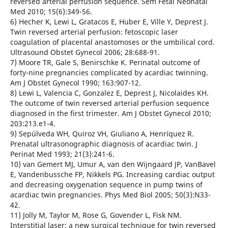
reversed arterial perfusion sequence. Sem Fetal Neonatal
Med 2010; 15(6):349-56.
6) Hecher K, Lewi L, Gratacos E, Huber E, Ville Y, Deprest J.
Twin reversed arterial perfusion: fetoscopic laser
coagulation of placental anastomoses or the umbilical cord.
Ultrasound Obstet Gynecol 2006; 28:688-91.
7) Moore TR, Gale S, Benirschke K. Perinatal outcome of
forty-nine pregnancies complicated by acardiac twinning.
Am J Obstet Gynecol 1990; 163:907-12.
8) Lewi L, Valencia C, Gonzalez E, Deprest J, Nicolaides KH.
The outcome of twin reversed arterial perfusion sequence
diagnosed in the first trimester. Am J Obstet Gynecol 2010;
203:213.e1-4.
9) Sepúlveda WH, Quiroz VH, Giuliano A, Henríquez R.
Prenatal ultrasonographic diagnosis of acardiac twin. J
Perinat Med 1993; 21(3):241-6.
10) van Gemert MJ, Umur A, van den Wijngaard JP, VanBavel
E, Vandenbussche FP, Nikkels PG. Increasing cardiac output
and decreasing oxygenation sequence in pump twins of
acardiac twin pregnancies. Phys Med Biol 2005; 50(3):N33-
42.
11) Jolly M, Taylor M, Rose G, Govender L, Fisk NM.
Interstitial laser: a new surgical technique for twin reversed