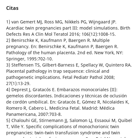
Citas
1) van Gemert MJ, Ross MG, Nikkels PG, Wijngaard JP.
Acardiac twin pregnancies part III: model simulations. Birth
Defects Res A Clin Mol Teratol 2016; 106(12):1008-15.
2) Benirschke K, Kaufmann P, Baergen R. Multiple
pregnancy. En: Benirschke K, Kaufmann P, Baergen R.
Pathology of the human placenta. 2nd ed. New York, NY:
Springer, 1995:702-10.
3) Steffensen TS, Gilbert-Barness E, Spellacy W, Quintero RA.
Placental pathology in trap sequence: clinical and
pathogenetic implications. Fetal Pediatr Pathol 2008;
27(1):13-29.
4) Deprest J, Gratacós E. Embarazos monocoriales (II):
gemelos discordantes. Indicaciones y técnicas de oclusión
de cordón umbilical. En: Gratacós E, Gómez R, Nicolaides K,
Romero R, Cabero L. Medicina Fetal. Madrid: Médica
Panamericana, 2007:703-8.
5) Chalouhi GE, Stirnemann JJ, Salomon LJ, Essaoui M, Quibel
T, Ville Y. Specific complications of monochorionic twin
pregnancies: twin-twin transfusion syndrome and twin