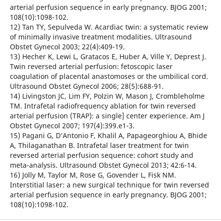
arterial perfusion sequence in early pregnancy. BJOG 2001;
108(10):1098-102.
12) Tan TY, Sepulveda W. Acardiac twin: a systematic review
of minimally invasive treatment modalities. Ultrasound
Obstet Gynecol 2003; 22(4):409-19.
13) Hecher K, Lewi L, Gratacos E, Huber A, Ville Y, Deprest J.
Twin reversed arterial perfusion: fetoscopic laser
coagulation of placental anastomoses or the umbilical cord.
Ultrasound Obstet Gynecol 2006; 28(5):688-91.
14) Livingston JC, Lim FY, Polzin W, Mason J, Crombleholme
TM. Intrafetal radiofrequency ablation for twin reversed
arterial perfusion (TRAP): a single] center experience. Am J
Obstet Gynecol 2007; 197(4):399.e1-3.
15) Pagani G, D’Antonio F, Khalil A, Papageorghiou A, Bhide
A, Thilaganathan B. Intrafetal laser treatment for twin
reversed arterial perfusion sequence: cohort study and
meta-analysis. Ultrasound Obstet Gynecol 2013; 42:6-14.
16) Jolly M, Taylor M, Rose G, Govender L, Fisk NM.
Interstitial laser: a new surgical technique for twin reversed
arterial perfusion sequence in early pregnancy. BJOG 2001;
108(10):1098-102.