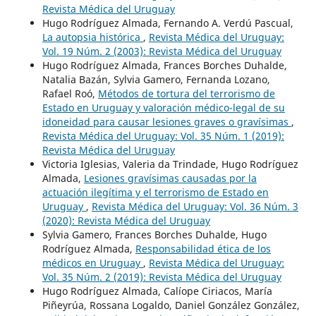
Revista Médica del Uruguay
Hugo Rodríguez Almada, Fernando A. Verdú Pascual,
La autopsia histórica
,
Revista Médica del Uruguay:
Vol. 19 Núm. 2 (2003): Revista Médica del Uruguay
Hugo Rodríguez Almada, Frances Borches Duhalde,
Natalia Bazán, Sylvia Gamero, Fernanda Lozano,
Rafael Roó,
Métodos de tortura del terrorismo de
Estado en Uruguay y valoración médico-legal de su
idoneidad para causar lesiones graves o gravísimas
,
Revista Médica del Uruguay: Vol. 35 Núm. 1 (2019):
Revista Médica del Uruguay
Victoria Iglesias, Valeria da Trindade, Hugo Rodríguez
Almada,
Lesiones gravísimas causadas por la
actuación ilegítima y el terrorismo de Estado en
Uruguay
,
Revista Médica del Uruguay: Vol. 36 Núm. 3
(2020): Revista Médica del Uruguay
Sylvia Gamero, Frances Borches Duhalde, Hugo
Rodríguez Almada,
Responsabilidad ética de los
médicos en Uruguay
,
Revista Médica del Uruguay:
Vol. 35 Núm. 2 (2019): Revista Médica del Uruguay
Hugo Rodríguez Almada, Calíope Ciriacos, María
Piñeyrúa, Rossana Logaldo, Daniel González González,