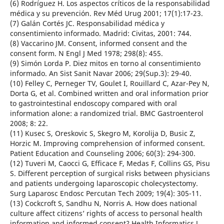
(6) Rodríguez H. Los aspectos críticos de la responsabilidad
médica y su prevención. Rev Méd Urug 2001; 17(1):17-23.
(7) Galán Cortés JC. Responsabilidad médica y
consentimiento informado. Madrid: Civitas, 2001: 744.
(8) Vaccarino JM. Consent, informed consent and the
consent form. N Engl J Med 1978; 298(8): 455.
(9) Simón Lorda P. Diez mitos en torno al consentimiento
informado. An Sist Sanit Navar 2006; 29(Sup.3): 29-40.
(10) Felley C, Perneger TV, Goulet I, Rouillard C, Azar-Pey N,
Dorta G, et al. Combined written and oral information prior
to gastrointestinal endoscopy compared with oral
information alone: a randomized trial. BMC Gastroenterol
2008; 8: 22.
(11) Kusec S, Oreskovic S, Skegro M, Korolija D, Busic Z,
Horzic M. Improving comprehension of informed consent.
Patient Education and Counseling 2006; 60(3): 294-300.
(12) Tuveri M, Caocci G, Efficace F, Medas F, Collins GS, Pisu
S. Different perception of surgical risks between physicians
and patients undergoing laparoscopic cholecystectomy.
Surg Laparosc Endosc Percutan Tech 2009; 19(4): 305-11.
(13) Cockcroft S, Sandhu N, Norris A. How does national
culture affect citizens’ rights of access to personal health
information and informed consent? Health Informatics J