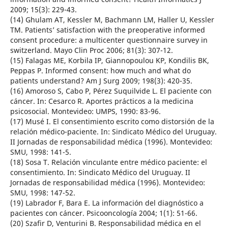
2009; 15(3): 229-43.
(14) Ghulam AT, Kessler M, Bachmann LM, Haller U, Kessler
TM. Patients’ satisfaction with the preoperative informed
consent procedure: a multicenter questionnaire survey in
switzerland. Mayo Clin Proc 2006; 81(3): 307-12.
(15) Falagas ME, Korbila IP, Giannopoulou KP, Kondilis BK,
Peppas P. Informed consent: how much and what do
patients understand? Am J Surg 2009; 198(3): 420-35.
(16) Amoroso S, Cabo P, Pérez Suquilvide L. El paciente con
cáncer. In: Cesarco R. Aportes prácticos a la medicina
psicosocial. Montevideo: UMPS, 1990: 83-96.
(17) Musé I. El consentimiento escrito como distorsión de la
relación médico-paciente. In: Sindicato Médico del Uruguay.
II Jornadas de responsabilidad médica (1996). Montevideo:
SMU, 1998: 141-5.
(18) Sosa T. Relación vinculante entre médico paciente: el
consentimiento. In: Sindicato Médico del Uruguay. II
Jornadas de responsabilidad médica (1996). Montevideo:
SMU, 1998: 147-52.
(19) Labrador F, Bara E. La información del diagnóstico a
pacientes con cáncer. Psicooncología 2004; 1(1): 51-66.
(20) Szafir D, Venturini B. Responsabilidad médica en el