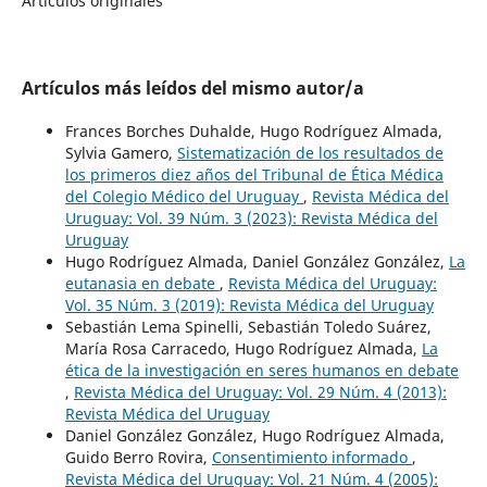
Artículos originales
Artículos más leídos del mismo autor/a
Frances Borches Duhalde, Hugo Rodríguez Almada,
Sylvia Gamero,
Sistematización de los resultados de
los primeros diez años del Tribunal de Ética Médica
del Colegio Médico del Uruguay
,
Revista Médica del
Uruguay: Vol. 39 Núm. 3 (2023): Revista Médica del
Uruguay
Hugo Rodríguez Almada, Daniel González González,
La
eutanasia en debate
,
Revista Médica del Uruguay:
Vol. 35 Núm. 3 (2019): Revista Médica del Uruguay
Sebastián Lema Spinelli, Sebastián Toledo Suárez,
María Rosa Carracedo, Hugo Rodríguez Almada,
La
ética de la investigación en seres humanos en debate
,
Revista Médica del Uruguay: Vol. 29 Núm. 4 (2013):
Revista Médica del Uruguay
Daniel González González, Hugo Rodríguez Almada,
Guido Berro Rovira,
Consentimiento informado
,
Revista Médica del Uruguay: Vol. 21 Núm. 4 (2005):