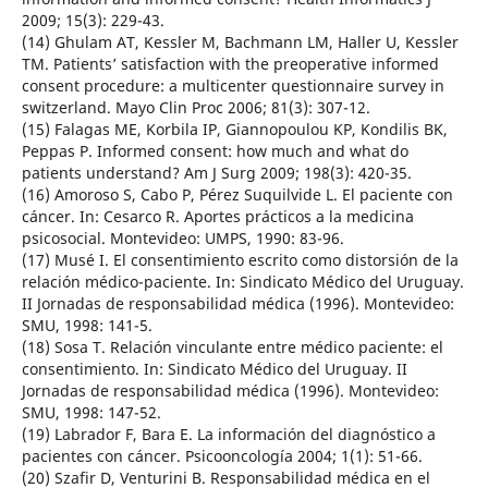
2009; 15(3): 229-43.
(14) Ghulam AT, Kessler M, Bachmann LM, Haller U, Kessler
TM. Patients’ satisfaction with the preoperative informed
consent procedure: a multicenter questionnaire survey in
switzerland. Mayo Clin Proc 2006; 81(3): 307-12.
(15) Falagas ME, Korbila IP, Giannopoulou KP, Kondilis BK,
Peppas P. Informed consent: how much and what do
patients understand? Am J Surg 2009; 198(3): 420-35.
(16) Amoroso S, Cabo P, Pérez Suquilvide L. El paciente con
cáncer. In: Cesarco R. Aportes prácticos a la medicina
psicosocial. Montevideo: UMPS, 1990: 83-96.
(17) Musé I. El consentimiento escrito como distorsión de la
relación médico-paciente. In: Sindicato Médico del Uruguay.
II Jornadas de responsabilidad médica (1996). Montevideo:
SMU, 1998: 141-5.
(18) Sosa T. Relación vinculante entre médico paciente: el
consentimiento. In: Sindicato Médico del Uruguay. II
Jornadas de responsabilidad médica (1996). Montevideo:
SMU, 1998: 147-52.
(19) Labrador F, Bara E. La información del diagnóstico a
pacientes con cáncer. Psicooncología 2004; 1(1): 51-66.
(20) Szafir D, Venturini B. Responsabilidad médica en el