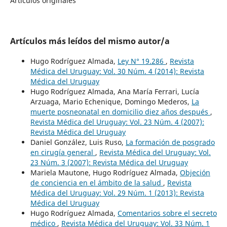
Artículos originales
Artículos más leídos del mismo autor/a
Hugo Rodríguez Almada,
Ley N° 19.286
,
Revista
Médica del Uruguay: Vol. 30 Núm. 4 (2014): Revista
Médica del Uruguay
Hugo Rodríguez Almada, Ana María Ferrari, Lucía
Arzuaga, Mario Echenique, Domingo Mederos,
La
muerte posneonatal en domicilio diez años después
,
Revista Médica del Uruguay: Vol. 23 Núm. 4 (2007):
Revista Médica del Uruguay
Daniel González, Luis Ruso,
La formación de posgrado
en cirugía general
,
Revista Médica del Uruguay: Vol.
23 Núm. 3 (2007): Revista Médica del Uruguay
Mariela Mautone, Hugo Rodríguez Almada,
Objeción
de conciencia en el ámbito de la salud
,
Revista
Médica del Uruguay: Vol. 29 Núm. 1 (2013): Revista
Médica del Uruguay
Hugo Rodríguez Almada,
Comentarios sobre el secreto
médico
,
Revista Médica del Uruguay: Vol. 33 Núm. 1