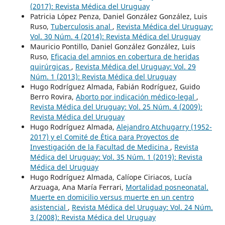
(2017): Revista Médica del Uruguay
Patricia López Penza, Daniel González González, Luis
Ruso,
Tuberculosis anal
,
Revista Médica del Uruguay:
Vol. 30 Núm. 4 (2014): Revista Médica del Uruguay
Mauricio Pontillo, Daniel González González, Luis
Ruso,
Eficacia del amnios en cobertura de heridas
quirúrgicas
,
Revista Médica del Uruguay: Vol. 29
Núm. 1 (2013): Revista Médica del Uruguay
Hugo Rodríguez Almada, Fabián Rodríguez, Guido
Berro Rovira,
Aborto por indicación médico-legal
,
Revista Médica del Uruguay: Vol. 25 Núm. 4 (2009):
Revista Médica del Uruguay
Hugo Rodríguez Almada,
Alejandro Atchugarry (1952-
2017) y el Comité de Ética para Proyectos de
Investigación de la Facultad de Medicina
,
Revista
Médica del Uruguay: Vol. 35 Núm. 1 (2019): Revista
Médica del Uruguay
Hugo Rodríguez Almada, Calíope Ciriacos, Lucía
Arzuaga, Ana María Ferrari,
Mortalidad posneonatal.
Muerte en domicilio versus muerte en un centro
asistencial
,
Revista Médica del Uruguay: Vol. 24 Núm.
3 (2008): Revista Médica del Uruguay