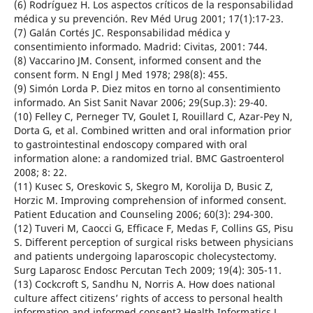
(6) Rodríguez H. Los aspectos críticos de la responsabilidad
médica y su prevención. Rev Méd Urug 2001; 17(1):17-23.
(7) Galán Cortés JC. Responsabilidad médica y
consentimiento informado. Madrid: Civitas, 2001: 744.
(8) Vaccarino JM. Consent, informed consent and the
consent form. N Engl J Med 1978; 298(8): 455.
(9) Simón Lorda P. Diez mitos en torno al consentimiento
informado. An Sist Sanit Navar 2006; 29(Sup.3): 29-40.
(10) Felley C, Perneger TV, Goulet I, Rouillard C, Azar-Pey N,
Dorta G, et al. Combined written and oral information prior
to gastrointestinal endoscopy compared with oral
information alone: a randomized trial. BMC Gastroenterol
2008; 8: 22.
(11) Kusec S, Oreskovic S, Skegro M, Korolija D, Busic Z,
Horzic M. Improving comprehension of informed consent.
Patient Education and Counseling 2006; 60(3): 294-300.
(12) Tuveri M, Caocci G, Efficace F, Medas F, Collins GS, Pisu
S. Different perception of surgical risks between physicians
and patients undergoing laparoscopic cholecystectomy.
Surg Laparosc Endosc Percutan Tech 2009; 19(4): 305-11.
(13) Cockcroft S, Sandhu N, Norris A. How does national
culture affect citizens’ rights of access to personal health
information and informed consent? Health Informatics J