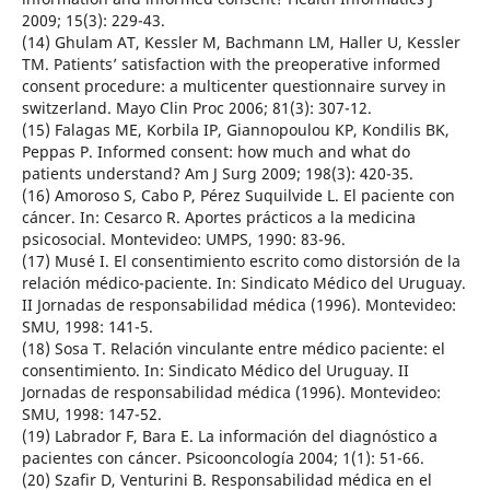
2009; 15(3): 229-43.
(14) Ghulam AT, Kessler M, Bachmann LM, Haller U, Kessler
TM. Patients’ satisfaction with the preoperative informed
consent procedure: a multicenter questionnaire survey in
switzerland. Mayo Clin Proc 2006; 81(3): 307-12.
(15) Falagas ME, Korbila IP, Giannopoulou KP, Kondilis BK,
Peppas P. Informed consent: how much and what do
patients understand? Am J Surg 2009; 198(3): 420-35.
(16) Amoroso S, Cabo P, Pérez Suquilvide L. El paciente con
cáncer. In: Cesarco R. Aportes prácticos a la medicina
psicosocial. Montevideo: UMPS, 1990: 83-96.
(17) Musé I. El consentimiento escrito como distorsión de la
relación médico-paciente. In: Sindicato Médico del Uruguay.
II Jornadas de responsabilidad médica (1996). Montevideo:
SMU, 1998: 141-5.
(18) Sosa T. Relación vinculante entre médico paciente: el
consentimiento. In: Sindicato Médico del Uruguay. II
Jornadas de responsabilidad médica (1996). Montevideo:
SMU, 1998: 147-52.
(19) Labrador F, Bara E. La información del diagnóstico a
pacientes con cáncer. Psicooncología 2004; 1(1): 51-66.
(20) Szafir D, Venturini B. Responsabilidad médica en el