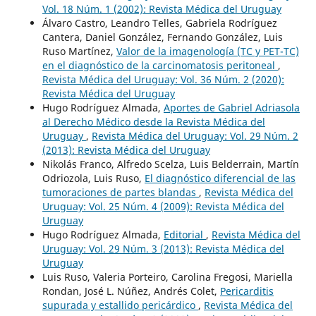
Vol. 18 Núm. 1 (2002): Revista Médica del Uruguay
Álvaro Castro, Leandro Telles, Gabriela Rodríguez
Cantera, Daniel González, Fernando González, Luis
Ruso Martínez,
Valor de la imagenología (TC y PET-TC)
en el diagnóstico de la carcinomatosis peritoneal
,
Revista Médica del Uruguay: Vol. 36 Núm. 2 (2020):
Revista Médica del Uruguay
Hugo Rodríguez Almada,
Aportes de Gabriel Adriasola
al Derecho Médico desde la Revista Médica del
Uruguay
,
Revista Médica del Uruguay: Vol. 29 Núm. 2
(2013): Revista Médica del Uruguay
Nikolás Franco, Alfredo Scelza, Luis Belderrain, Martín
Odriozola, Luis Ruso,
El diagnóstico diferencial de las
tumoraciones de partes blandas
,
Revista Médica del
Uruguay: Vol. 25 Núm. 4 (2009): Revista Médica del
Uruguay
Hugo Rodríguez Almada,
Editorial
,
Revista Médica del
Uruguay: Vol. 29 Núm. 3 (2013): Revista Médica del
Uruguay
Luis Ruso, Valeria Porteiro, Carolina Fregosi, Mariella
Rondan, José L. Núñez, Andrés Colet,
Pericarditis
supurada y estallido pericárdico
,
Revista Médica del