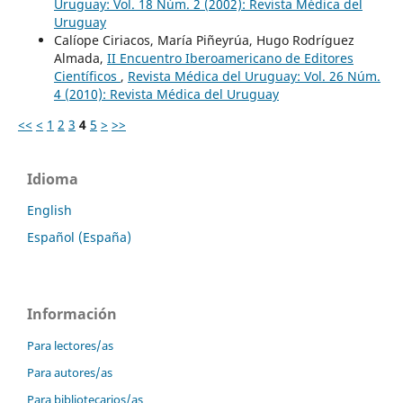
Uruguay: Vol. 18 Núm. 2 (2002): Revista Médica del
Uruguay
Calíope Ciriacos, María Piñeyrúa, Hugo Rodríguez
Almada,
II Encuentro Iberoamericano de Editores
Científicos
,
Revista Médica del Uruguay: Vol. 26 Núm.
4 (2010): Revista Médica del Uruguay
<<
<
1
2
3
4
5
>
>>
Idioma
English
Español (España)
Información
Para lectores/as
Para autores/as
Para bibliotecarios/as