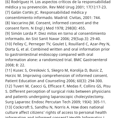
(6) Rodríguez H. Los aspectos críticos de la responsabilidad
médica y su prevención. Rev Méd Urug 2001; 17(1):17-23.
(7) Galán Cortés JC. Responsabilidad médica y
consentimiento informado. Madrid: Civitas, 2001: 744.
(8) Vaccarino JM. Consent, informed consent and the
consent form. N Engl J Med 1978; 298(8): 455.
(9) Simón Lorda P. Diez mitos en torno al consentimiento
informado. An Sist Sanit Navar 2006; 29(Sup.3): 29-40.
(10) Felley C, Perneger TV, Goulet I, Rouillard C, Azar-Pey N,
Dorta G, et al. Combined written and oral information prior
to gastrointestinal endoscopy compared with oral
information alone: a randomized trial. BMC Gastroenterol
2008; 8: 22.
(11) Kusec S, Oreskovic S, Skegro M, Korolija D, Busic Z,
Horzic M. Improving comprehension of informed consent.
Patient Education and Counseling 2006; 60(3): 294-300.
(12) Tuveri M, Caocci G, Efficace F, Medas F, Collins GS, Pisu
S. Different perception of surgical risks between physicians
and patients undergoing laparoscopic cholecystectomy.
Surg Laparosc Endosc Percutan Tech 2009; 19(4): 305-11.
(13) Cockcroft S, Sandhu N, Norris A. How does national
culture affect citizens’ rights of access to personal health
information and informed consent? Health Informatics J