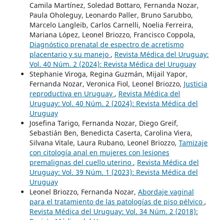
Camila Martínez, Soledad Bottaro, Fernanda Nozar,
Paula Oholeguy, Leonardo Paller, Bruno Sarubbo,
Marcelo Langleib, Carlos Carnelli, Noelia Ferreira,
Mariana López, Leonel Briozzo, Francisco Coppola,
Diagnóstico prenatal de espectro de acretismo
placentario y su manejo
,
Revista Médica del Uruguay:
Vol. 40 Núm. 2 (2024): Revista Médica del Uruguay
Stephanie Viroga, Regina Guzmán, Mijail Yapor,
Fernanda Nozar, Veronica Fiol, Leonel Briozzo,
Justicia
reproductiva en Uruguay
,
Revista Médica del
Uruguay: Vol. 40 Núm. 2 (2024): Revista Médica del
Uruguay
Josefina Tarigo, Fernanda Nozar, Diego Greif,
Sebastián Ben, Benedicta Caserta, Carolina Viera,
Silvana Vitale, Laura Rubano, Leonel Briozzo,
Tamizaje
con citología anal en mujeres con lesiones
premalignas del cuello uterino
,
Revista Médica del
Uruguay: Vol. 39 Núm. 1 (2023): Revista Médica del
Uruguay
Leonel Briozzo, Fernanda Nozar,
Abordaje vaginal
para el tratamiento de las patologías de piso pélvico
,
Revista Médica del Uruguay: Vol. 34 Núm. 2 (2018):