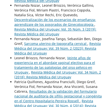
Revista Médica del Uruguay
Fernanda Nozar, Leonel Briozzo, Verónica Gallino,
Verónica Fiol, Miriam Piastri, Francisco Coppola,
Natalia Sica, Víctor Rechi, Eric Quevedo,
Descentralización de los escenarios de enseñanza-
aprendizaje de los posgrados de Ginecotocología
,
Revista Médica del Uruguay: Vol. 35 Núm. 3 (2019):
Revista Médica del Uruguay
Fernanda Nozar, Josefina Tango, Sebastián Ben, Diego
Greif,
Sarcoma uterino de topografía cervical
,
Revista
Médica del Uruguay: Vol. 39 Núm. 2 (2023): Revista
Médica del Uruguay
Leonel Briozzo, Fernanda Nozar,
Veinte años de
experiencia en el abordaje vaginal electivo para el
tratamiento de las patologías del piso pélvico en
Uruguay
,
Revista Médica del Uruguay: Vol. 34 Núm. 2
(2018): Revista Médica del Uruguay
Patricia Quiñones, Agustina Franciulli, Diego Greif,
Verónica Fiol, Fernanda Nozar, Ana Visconti, Susana
Cabrera,
Resultados de la validación del formulario
nacional de auditoría de sífilis gestacional y congénita
en el Centro Hospitalario Pereira Rossell
,
Revista
Médica del Uruguay: Vol. 30 Núm. 4 (2014): Revista