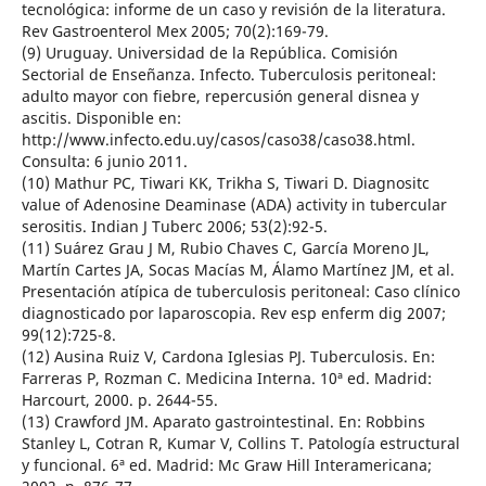
tecnológica: informe de un caso y revisión de la literatura.
Rev Gastroenterol Mex 2005; 70(2):169-79.
(9) Uruguay. Universidad de la República. Comisión
Sectorial de Enseñanza. Infecto. Tuberculosis peritoneal:
adulto mayor con fiebre, repercusión general disnea y
ascitis. Disponible en:
http://www.infecto.edu.uy/casos/caso38/caso38.html.
Consulta: 6 junio 2011.
(10) Mathur PC, Tiwari KK, Trikha S, Tiwari D. Diagnositc
value of Adenosine Deaminase (ADA) activity in tubercular
serositis. Indian J Tuberc 2006; 53(2):92-5.
(11) Suárez Grau J M, Rubio Chaves C, García Moreno JL,
Martín Cartes JA, Socas Macías M, Álamo Martínez JM, et al.
Presentación atípica de tuberculosis peritoneal: Caso clínico
diagnosticado por laparoscopia. Rev esp enferm dig 2007;
99(12):725-8.
(12) Ausina Ruiz V, Cardona Iglesias PJ. Tuberculosis. En:
Farreras P, Rozman C. Medicina Interna. 10ª ed. Madrid:
Harcourt, 2000. p. 2644-55.
(13) Crawford JM. Aparato gastrointestinal. En: Robbins
Stanley L, Cotran R, Kumar V, Collins T. Patología estructural
y funcional. 6ª ed. Madrid: Mc Graw Hill Interamericana;