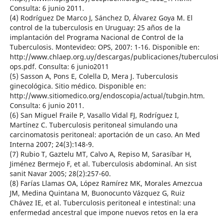
Consulta: 6 junio 2011.
(4) Rodríguez De Marco J, Sánchez D, Álvarez Goya M. El
control de la tuberculosis en Uruguay: 25 años de la
implantación del Programa Nacional de Control de la
Tuberculosis. Montevideo: OPS, 2007: 1-16. Disponible en:
http://www.chlaep.org.uy/descargas/publicaciones/tuberculosi
ops.pdf. Consulta: 6 junio2011
(5) Sasson A, Pons E, Colella D, Mera J. Tuberculosis
ginecológica. Sitio médico. Disponible en:
http://www.sitiomedico.org/endoscopia/actual/tubgin.htm.
Consulta: 6 junio 2011.
(6) San Miguel Fraile P, Vasallo Vidal FJ, Rodríguez I,
Martínez C. Tuberculosis peritoneal simulando una
carcinomatosis peritoneal: aportación de un caso. An Med
Interna 2007; 24(3):148-9.
(7) Rubio T, Gaztelu MT, Calvo A, Repiso M, Sarasíbar H,
Jiménez Bermejo F, et al. Tuberculosis abdominal. An sist
sanit Navar 2005; 28(2):257-60.
(8) Farías Llamas OA, López Ramírez MK, Morales Amezcua
JM, Medina Quintana M, Buonocunto Vázquez G, Ruiz
Chávez IE, et al. Tuberculosis peritoneal e intestinal: una
enfermedad ancestral que impone nuevos retos en la era