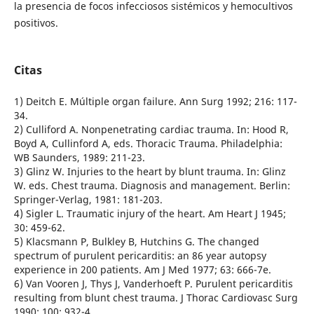
la presencia de focos infecciosos sistémicos y hemocultivos
positivos.
Citas
1) Deitch E. Múltiple organ failure. Ann Surg 1992; 216: 117-
34.
2) Culliford A. Nonpenetrating cardiac trauma. In: Hood R,
Boyd A, Cullinford A, eds. Thoracic Trauma. Philadelphia:
WB Saunders, 1989: 211-23.
3) Glinz W. Injuries to the heart by blunt trauma. In: Glinz
W. eds. Chest trauma. Diagnosis and management. Berlin:
Springer-Verlag, 1981: 181-203.
4) Sigler L. Traumatic injury of the heart. Am Heart J 1945;
30: 459-62.
5) Klacsmann P, Bulkley B, Hutchins G. The changed
spectrum of purulent pericarditis: an 86 year autopsy
experience in 200 patients. Am J Med 1977; 63: 666-7e.
6) Van Vooren J, Thys J, Vanderhoeft P. Purulent pericarditis
resulting from blunt chest trauma. J Thorac Cardiovasc Surg
1990; 100: 932-4.