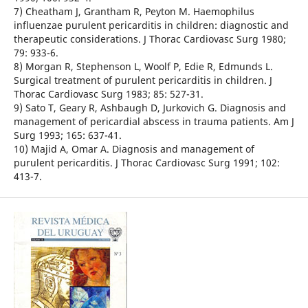
7) Cheatham J, Grantham R, Peyton M. Haemophilus
influenzae purulent pericarditis in children: diagnostic and
therapeutic considerations. J Thorac Cardiovasc Surg 1980;
79: 933-6.
8) Morgan R, Stephenson L, Woolf P, Edie R, Edmunds L.
Surgical treatment of purulent pericarditis in children. J
Thorac Cardiovasc Surg 1983; 85: 527-31.
9) Sato T, Geary R, Ashbaugh D, Jurkovich G. Diagnosis and
management of pericardial abscess in trauma patients. Am J
Surg 1993; 165: 637-41.
10) Majid A, Omar A. Diagnosis and management of
purulent pericarditis. J Thorac Cardiovasc Surg 1991; 102:
413-7.