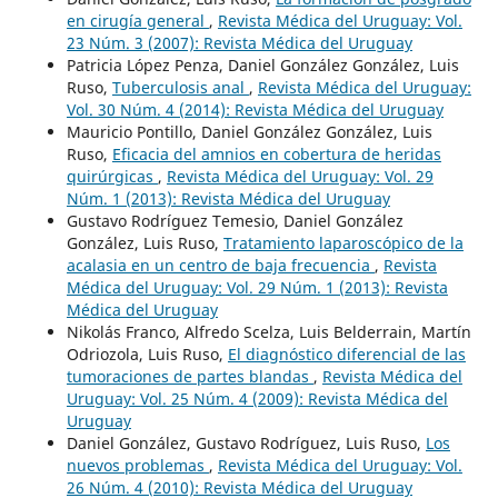
en cirugía general
,
Revista Médica del Uruguay: Vol.
23 Núm. 3 (2007): Revista Médica del Uruguay
Patricia López Penza, Daniel González González, Luis
Ruso,
Tuberculosis anal
,
Revista Médica del Uruguay:
Vol. 30 Núm. 4 (2014): Revista Médica del Uruguay
Mauricio Pontillo, Daniel González González, Luis
Ruso,
Eficacia del amnios en cobertura de heridas
quirúrgicas
,
Revista Médica del Uruguay: Vol. 29
Núm. 1 (2013): Revista Médica del Uruguay
Gustavo Rodríguez Temesio, Daniel González
González, Luis Ruso,
Tratamiento laparoscópico de la
acalasia en un centro de baja frecuencia
,
Revista
Médica del Uruguay: Vol. 29 Núm. 1 (2013): Revista
Médica del Uruguay
Nikolás Franco, Alfredo Scelza, Luis Belderrain, Martín
Odriozola, Luis Ruso,
El diagnóstico diferencial de las
tumoraciones de partes blandas
,
Revista Médica del
Uruguay: Vol. 25 Núm. 4 (2009): Revista Médica del
Uruguay
Daniel González, Gustavo Rodríguez, Luis Ruso,
Los
nuevos problemas
,
Revista Médica del Uruguay: Vol.
26 Núm. 4 (2010): Revista Médica del Uruguay