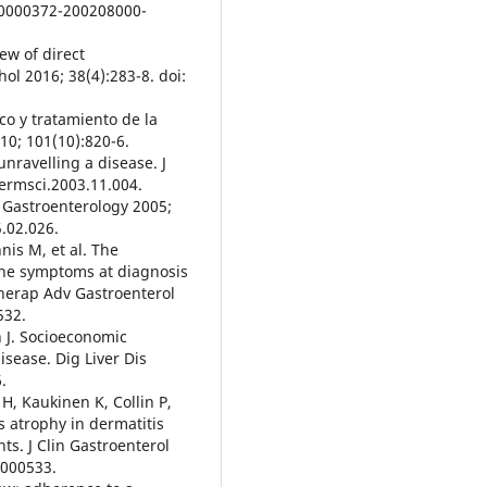
/00000372-200208000-
ew of direct
l 2016; 38(4):283-8. doi:
co y tratamiento de la
10; 101(10):820-6.
unravelling a disease. J
dermsci.2003.11.004.
. Gastroenterology 2005;
5.02.026.
nnis M, et al. The
the symptoms at diagnosis
 Therap Adv Gastroenterol
532.
 J. Socioeconomic
isease. Dig Liver Dis
.
H, Kaukinen K, Collin P,
s atrophy in dermatitis
ts. J Clin Gastroenterol
0000533.