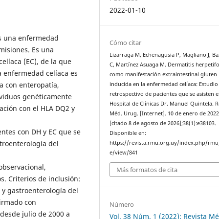
2022-01-10
es una enfermedad
Cómo citar
misiones. Es una
Lizarraga M, Echenagusia P, Magliano J, B
elíaca (EC), de la que
C, Martínez Asuaga M. Dermatitis herpeti
La enfermedad celíaca es
como manifestación extraintestinal gluten
 con enteropatía,
inducida en la enfermedad celíaca: Estudio
retrospectivo de pacientes que se asisten e
ividuos genéticamente
Hospital de Clínicas Dr. Manuel Quintela. R
ación con el HLA DQ2 y
Méd. Urug. [Internet]. 10 de enero de 202
[citado 8 de agosto de 2026];38(1):e38103.
ientes con DH y EC que se
Disponible en:
stroenterología del
https://revista.rmu.org.uy/index.php/rmu/
e/view/841
 observacional,
Más formatos de cita
s. Criterios de inclusión:
 y gastroenterología del
firmado con
Número
 desde julio de 2000 a
Vol. 38 Núm. 1 (2022): Revista M