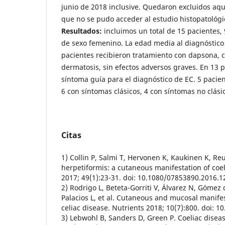
junio de 2018 inclusive. Quedaron excluidos aqu
que no se pudo acceder al estudio histopatológic
Resultados:
incluimos un total de 15 pacientes,
de sexo femenino. La edad media al diagnóstico
pacientes recibieron tratamiento con dapsona, c
dermatosis, sin efectos adversos graves. En 13 p
síntoma guía para el diagnóstico de EC. 5 pacie
6 con síntomas clásicos, 4 con síntomas no clási
Citas
1) Collin P, Salmi T, Hervonen K, Kaukinen K, Re
herpetiformis: a cutaneous manifestation of coe
2017; 49(1):23-31. doi: 10.1080/07853890.2016.1
2) Rodrigo L, Beteta-Gorriti V, Álvarez N, Gómez 
Palacios L, et al. Cutaneous and mucosal manife
celiac disease. Nutrients 2018; 10(7):800. doi: 
3) Lebwohl B, Sanders D, Green P. Coeliac diseas