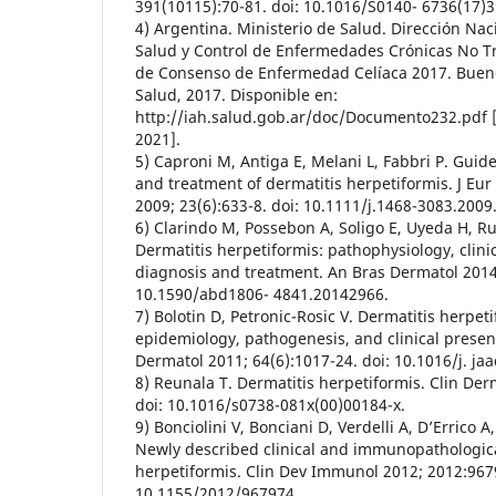
391(10115):70-81. doi: 10.1016/S0140- 6736(17)3
4) Argentina. Ministerio de Salud. Dirección Na
Salud y Control de Enfermedades Crónicas No 
de Consenso de Enfermedad Celíaca 2017. Bueno
Salud, 2017. Disponible en:
http://iah.salud.gob.ar/doc/Documento232.pdf 
2021].
5) Caproni M, Antiga E, Melani L, Fabbri P. Guide
and treatment of dermatitis herpetiformis. J Eu
2009; 23(6):633-8. doi: 10.1111/j.1468-3083.2009
6) Clarindo M, Possebon A, Soligo E, Uyeda H, Ru
Dermatitis herpetiformis: pathophysiology, clini
diagnosis and treatment. An Bras Dermatol 2014;
10.1590/abd1806- 4841.20142966.
7) Bolotin D, Petronic-Rosic V. Dermatitis herpetif
epidemiology, pathogenesis, and clinical presen
Dermatol 2011; 64(6):1017-24. doi: 10.1016/j. ja
8) Reunala T. Dermatitis herpetiformis. Clin Der
doi: 10.1016/s0738-081x(00)00184-x.
9) Bonciolini V, Bonciani D, Verdelli A, D’Errico A,
Newly described clinical and immunopathologica
herpetiformis. Clin Dev Immunol 2012; 2012:9679
10.1155/2012/967974.