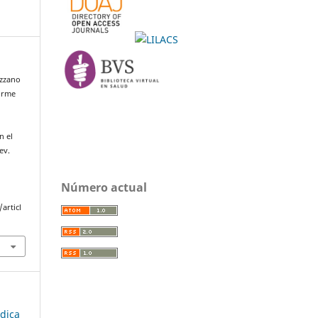
azzano
forme
n el
ev.
2
Número actual
articl
édica