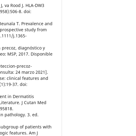
 J, va Rood J. HLA-DW3
958):506-8. doi:
 Reunala T. Prevalence and
 prospective study from
0.1111/j.1365-
n precoz, diagnóstico y
eo: MSP, 2017. Disponible
teccion-precoz-
nsulta: 24 marzo 2021].
se: clinical features and
1):19-37. doi:
ent in Dermatitis
Literature. J Cutan Med
795818.
n pathology. 3. ed.
 subgroup of patients with
ogic features. Am J