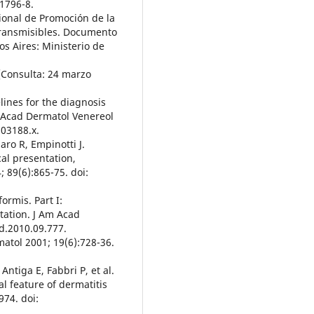
1796-8.
cional de Promoción de la
Transmisibles. Documento
s Aires: Ministerio de
[Consulta: 24 marzo
lines for the diagnosis
r Acad Dermatol Venereol
.03188.x.
aro R, Empinotti J.
cal presentation,
 89(6):865-75. doi:
ormis. Part I:
tation. J Am Acad
ad.2010.09.777.
matol 2001; 19(6):728-36.
 Antiga E, Fabbri P, et al.
l feature of dermatitis
74. doi: