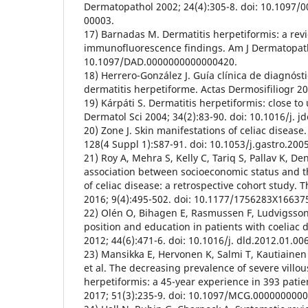
Dermatopathol 2002; 24(4):305-8. doi: 10.1097
00003.
17) Barnadas M. Dermatitis herpetiformis: a revi
immunofluorescence findings. Am J Dermatopatho
10.1097/DAD.0000000000000420.
18) Herrero-González J. Guía clínica de diagnósti
dermatitis herpetiforme. Actas Dermosifiliogr 20
19) Kárpáti S. Dermatitis herpetiformis: close to 
Dermatol Sci 2004; 34(2):83-90. doi: 10.1016/j. j
20) Zone J. Skin manifestations of celiac disease
128(4 Suppl 1):S87-91. doi: 10.1053/j.gastro.200
21) Roy A, Mehra S, Kelly C, Tariq S, Pallav K, De
association between socioeconomic status and 
of celiac disease: a retrospective cohort study.
2016; 9(4):495-502. doi: 10.1177/1756283X16637
22) Olén O, Bihagen E, Rasmussen F, Ludvigsson
position and education in patients with coeliac d
2012; 44(6):471-6. doi: 10.1016/j. dld.2012.01.006
23) Mansikka E, Hervonen K, Salmi T, Kautiainen 
et al. The decreasing prevalence of severe villou
herpetiformis: a 45-year experience in 393 patien
2017; 51(3):235-9. doi: 10.1097/MCG.000000000