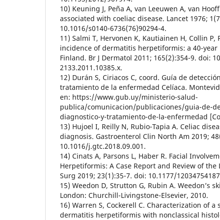
10) Keuning J, Peña A, van Leeuwen A, van Hooff
associated with coeliac disease. Lancet 1976; 1(7
10.1016/s0140-6736(76)90294-4.
11) Salmi T, Hervonen K, Kautiainen H, Collin P,
incidence of dermatitis herpetiformis: a 40-year
Finland. Br J Dermatol 2011; 165(2):354-9. doi: 1
2133.2011.10385.x.
12) Durán S, Ciriacos C, coord. Guía de detecció
tratamiento de la enfermedad Celíaca. Montevid
en: https://www.gub.uy/ministerio-salud-
publica/comunicacion/publicaciones/guia-de-de
diagnostico-y-tratamiento-de-la-enfermedad [Co
13) Hujoel I, Reilly N, Rubio-Tapia A. Celiac disea
diagnosis. Gastroenterol Clin North Am 2019; 48(
10.1016/j.gtc.2018.09.001.
14) Cinats A, Parsons L, Haber R. Facial Involvem
Herpetiformis: A Case Report and Review of the 
Surg 2019; 23(1):35-7. doi: 10.1177/1203475418
15) Weedon D, Strutton G, Rubin A. Weedon’s ski
London: Churchill-Livingstone-Elsevier, 2010.
16) Warren S, Cockerell C. Characterization of a
dermatitis herpetiformis with nonclassical histol