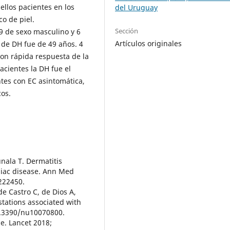
ellos pacientes en los
del Uruguay
o de piel.
Sección
 9 de sexo masculino y 6
Artículos originales
 de DH fue de 49 años. 4
on rápida respuesta de la
acientes la DH fue el
ntes con EC asintomática,
cos.
unala T. Dermatitis
liac disease. Ann Med
222450.
de Castro C, de Dios A,
stations associated with
10.3390/nu10070800.
e. Lancet 2018;