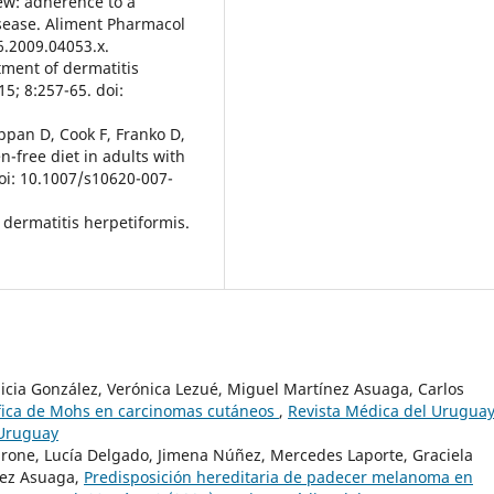
iew: adherence to a
disease. Aliment Pharmacol
6.2009.04053.x.
tment of dermatitis
5; 8:257-65. doi:
ppan D, Cook F, Franko D,
n-free diet in adults with
doi: 10.1007/s10620-007-
 dermatitis herpetiformis.
licia González, Verónica Lezué, Miguel Martínez Asuaga, Carlos
fica de Mohs en carcinomas cutáneos
,
Revista Médica del Uruguay
 Uruguay
arone, Lucía Delgado, Jimena Núñez, Mercedes Laporte, Graciela
nez Asuaga,
Predisposición hereditaria de padecer melanoma en