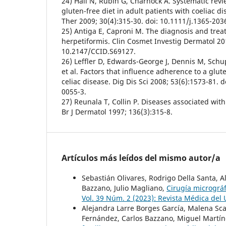
24) Hall N, Rubin G, Charnock A. Systematic rev
gluten-free diet in adult patients with coeliac 
Ther 2009; 30(4):315-30. doi: 10.1111/j.1365-203
25) Antiga E, Caproni M. The diagnosis and trea
herpetiformis. Clin Cosmet Investig Dermatol 201
10.2147/CCID.S69127.
26) Leffler D, Edwards-George J, Dennis M, Schu
et al. Factors that influence adherence to a glute
celiac disease. Dig Dis Sci 2008; 53(6):1573-81. 
0055-3.
27) Reunala T, Collin P. Diseases associated with
Br J Dermatol 1997; 136(3):315-8.
Artículos más leídos del mismo autor/a
Sebastián Olivares, Rodrigo Della Santa, A
Bazzano, Julio Magliano,
Cirugía micrográ
Vol. 39 Núm. 2 (2023): Revista Médica del
Alejandra Larre Borges García, Malena Sc
Fernández, Carlos Bazzano, Miguel Martí