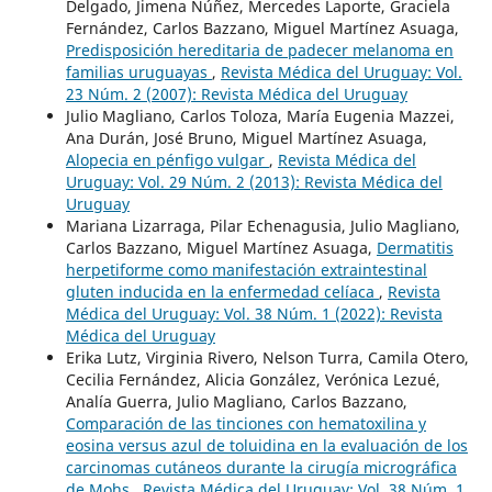
Delgado, Jimena Núñez, Mercedes Laporte, Graciela
Fernández, Carlos Bazzano, Miguel Martínez Asuaga,
Predisposición hereditaria de padecer melanoma en
familias uruguayas
,
Revista Médica del Uruguay: Vol.
23 Núm. 2 (2007): Revista Médica del Uruguay
Julio Magliano, Carlos Toloza, María Eugenia Mazzei,
Ana Durán, José Bruno, Miguel Martínez Asuaga,
Alopecia en pénfigo vulgar
,
Revista Médica del
Uruguay: Vol. 29 Núm. 2 (2013): Revista Médica del
Uruguay
Mariana Lizarraga, Pilar Echenagusia, Julio Magliano,
Carlos Bazzano, Miguel Martínez Asuaga,
Dermatitis
herpetiforme como manifestación extraintestinal
gluten inducida en la enfermedad celíaca
,
Revista
Médica del Uruguay: Vol. 38 Núm. 1 (2022): Revista
Médica del Uruguay
Erika Lutz, Virginia Rivero, Nelson Turra, Camila Otero,
Cecilia Fernández, Alicia González, Verónica Lezué,
Analía Guerra, Julio Magliano, Carlos Bazzano,
Comparación de las tinciones con hematoxilina y
eosina versus azul de toluidina en la evaluación de los
carcinomas cutáneos durante la cirugía micrográfica
de Mohs
,
Revista Médica del Uruguay: Vol. 38 Núm. 1