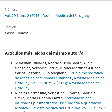
Número
Vol. 29 Núm. 2 (2013): Revista Médica del Uruguay
Sección
Casos Clínicos
Artículos más leídos del mismo autor/a
Sebastián Olivares, Rodrigo Della Santa, Alicia
González, Verónica Lezué, Miguel Martínez Asuaga,
Carlos Bazzano, Julio Magliano,
Cirugía micrográfica
de Mohs en carcinomas cutáneos
,
Revista Médica del
Uruguay: Vol. 39 Núm. 2 (2023): Revista Médica del
Uruguay
Nicolás Hermosilla, Sebastián Olivares, Gabriela
Otero, María Eugenia Mazzei,
Dermatosis con
infiltrados plasmocitarios, ¿secundaria a queratosis
actínica?
,
Revista Médica del Uruguay: Vol. 39 Núm. 1