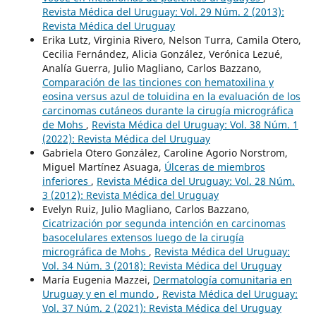
Revista Médica del Uruguay: Vol. 29 Núm. 2 (2013):
Revista Médica del Uruguay
Erika Lutz, Virginia Rivero, Nelson Turra, Camila Otero,
Cecilia Fernández, Alicia González, Verónica Lezué,
Analía Guerra, Julio Magliano, Carlos Bazzano,
Comparación de las tinciones con hematoxilina y
eosina versus azul de toluidina en la evaluación de los
carcinomas cutáneos durante la cirugía micrográfica
de Mohs
,
Revista Médica del Uruguay: Vol. 38 Núm. 1
(2022): Revista Médica del Uruguay
Gabriela Otero González, Caroline Agorio Norstrom,
Miguel Martínez Asuaga,
Úlceras de miembros
inferiores
,
Revista Médica del Uruguay: Vol. 28 Núm.
3 (2012): Revista Médica del Uruguay
Evelyn Ruiz, Julio Magliano, Carlos Bazzano,
Cicatrización por segunda intención en carcinomas
basocelulares extensos luego de la cirugía
micrográfica de Mohs
,
Revista Médica del Uruguay:
Vol. 34 Núm. 3 (2018): Revista Médica del Uruguay
María Eugenia Mazzei,
Dermatología comunitaria en
Uruguay y en el mundo
,
Revista Médica del Uruguay:
Vol. 37 Núm. 2 (2021): Revista Médica del Uruguay