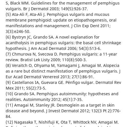
S, Black MM. Guidelines for the management of pemphigus
vulgaris. Br J Dermatol 2003; 149(5):926-37.
(5) Ata-Ali F, Ata-Ali J. Pemphigus vulgaris and mucous
membrane pemphigoid: update on etiopathogenesis, oral
manifestations and management. J Clin Exp Dent 2011;
3(3):e246-50.
(6) Bystryn JC, Grando SA. A novel explanation for
acantholysis in pemphigus vulgaris: the basal cell shrinkage
hypothesis. J Am Acad Dermatol 2006; 54(3):513-6.
(7) Chmurova N, Svecova D. Pemphigus vulgaris: a 11-year
review. Bratisl Lek Listy 2009; 110(8):500-3.
(8) Veraitch O, Ohyama M, Yamagami J, Amagai M. Alopecia
as a rare but distinct manifestation of pemphigus vulgaris. J
Eur Acad Dermatol Venereol 2013; 27(1):86-91.
(9) Castellanos IA, Guevara GE. Pénfigo vulgar. Dermatol Rev
Mex 2011; 55(2):73-5.
(10) Grando SA. Pemphigus autoimmunity: hypotheses and
realities. Autoimmunity 2012; 45(1):7-35.
(11) Amagai M, Stanley JR. Desmoglein as a target in skin
disease and beyond. J Invest Dermatol 2012; 132(3 Pt 2):776-
84.
(12) Nagasaka T, Nishifuji K, Ota T, Whittock NV, Amagai M.