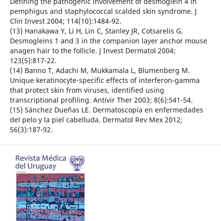
Defining the pathogenic involvement of desmoglein 4 in
pemphigus and staphylococcal scalded skin syndrome. J
Clin Invest 2004; 114(10):1484-92.
(13) Hanakawa Y, Li H, Lin C, Stanley JR, Cotsarelis G.
Desmogleins 1 and 3 in the companion layer anchor mouse
anagen hair to the follicle. J Invest Dermatol 2004;
123(5):817-22.
(14) Banno T, Adachi M, Mukkamala L, Blumenberg M.
Unique keratinocyte-specific effects of interferon-gamma
that protect skin from viruses, identified using
transcriptional profiling. Antivir Ther 2003; 8(6):541-54.
(15) Sánchez Dueñas LE. Dermatoscopía en enfermedades
del pelo y la piel cabelluda. Dermatol Rev Mex 2012;
56(3):187-92.