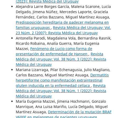
(2023): Revista Médica del Uruguay
Alejandra Larre Borges García, Malena Scarone, Lucía
Delgado, Jimena Núñez, Mercedes Laporte, Graciela
Fernández, Carlos Bazzano, Miguel Martínez Asuaga,
Predisposición hereditaria de padecer melanoma en
familias uruguayas
,
Revista Médica del Uruguay: Vol.
23 Núm. 2 (2007): Revista Médica del Uruguay
Antonella Parodi, Magdalena Vola, Bernardina Rasnik,
Ricardo Robaina, Analía Guerra, María Eugenia
Mazzei,
Fenómeno de Lucio como forma de
presentación de enfermedad de Hansen
,
Revista
Médica del Uruguay: Vol. 38 Núm. 3 (2022): Revista
Médica del Uruguay
Mariana Lizarraga, Pilar Echenagusia, Julio Magliano,
Carlos Bazzano, Miguel Martínez Asuaga,
Dermatitis
herpetiforme como manifestación extraintestinal
gluten inducida en la enfermedad celíaca
,
Revista
Médica del Uruguay: Vol. 38 Núm. 1 (2022): Revista
Médica del Uruguay
María Eugenia Mazzei, Jimena Hochmann, Gonzalo
Manrique, Ana Luisa Mariño, Lucía Delgado, Miguel
Martínez Asuaga,
Determinación de la mutación BRAF
V600E en melanomas de pacientes uruguayos
,