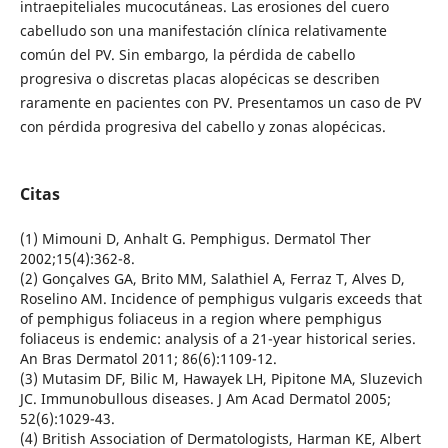
intraepiteliales mucocutáneas. Las erosiones del cuero
cabelludo son una manifestación clínica relativamente
común del PV. Sin embargo, la pérdida de cabello
progresiva o discretas placas alopécicas se describen
raramente en pacientes con PV. Presentamos un caso de PV
con pérdida progresiva del cabello y zonas alopécicas.
Citas
(1) Mimouni D, Anhalt G. Pemphigus. Dermatol Ther
2002;15(4):362-8.
(2) Gonçalves GA, Brito MM, Salathiel A, Ferraz T, Alves D,
Roselino AM. Incidence of pemphigus vulgaris exceeds that
of pemphigus foliaceus in a region where pemphigus
foliaceus is endemic: analysis of a 21-year historical series.
An Bras Dermatol 2011; 86(6):1109-12.
(3) Mutasim DF, Bilic M, Hawayek LH, Pipitone MA, Sluzevich
JC. Immunobullous diseases. J Am Acad Dermatol 2005;
52(6):1029-43.
(4) British Association of Dermatologists, Harman KE, Albert