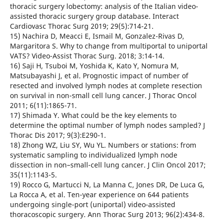
thoracic surgery lobectomy: analysis of the Italian video-
assisted thoracic surgery group database. Interact
Cardiovasc Thorac Surg 2019; 29(5):714-21.
15) Nachira D, Meacci E, Ismail M, Gonzalez-Rivas D,
Margaritora S. Why to change from multiportal to uniportal
VATS? Video-Assist Thorac Surg. 2018; 3:14-14.
16) Saji H, Tsuboi M, Yoshida K, Kato Y, Nomura M,
Matsubayashi J, et al. Prognostic impact of number of
resected and involved lymph nodes at complete resection
on survival in non-small cell lung cancer. J Thorac Oncol
2011; 6(11):1865-71.
17) Shimada Y. What could be the key elements to
determine the optimal number of lymph nodes sampled? J
Thorac Dis 2017; 9(3):E290-1.
18) Zhong WZ, Liu SY, Wu YL. Numbers or stations: from
systematic sampling to individualized lymph node
dissection in non–small-cell lung cancer. J Clin Oncol 2017;
35(11):1143-5.
19) Rocco G, Martucci N, La Manna C, Jones DR, De Luca G,
La Rocca A, et al. Ten-year experience on 644 patients
undergoing single-port (uniportal) video-assisted
thoracoscopic surgery. Ann Thorac Surg 2013; 96(2):434-8.