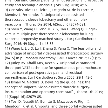
small cell lung cancer patients: an observational prospective
study and technique analysis. J Vis Surg 2018; 4:16.
9) Gonzalez-Rivas D, Fieira E, Delgado M, de la Torre M,
Mendez L, Fernandez R. Uniportal video-assisted
thoracoscopic sleeve lobectomy and other complex
resections. J Thorac Dis 2014; 6(Suppl 6):S674-681.
10) Shen Y, Wang H, Feng M, Xi Y, Tan L, Wang Q. Single-
versus multiple-port thoracoscopic lobectomy for lung
cancer: a propensity-matched study†. Eur J Cardiothorac
Surg 2016; 49 (Suppl 1):i48-53.
11) Wang L, Liu D, Lu J, Zhang S, Yang X. The feasibility and
advantage of uniportal video-assisted thoracoscopic surgery
(VATS) in pulmonary lobectomy. BMC Cancer 2017; 17(1):75.
12) Jutley RS, Khalil MW, Rocco G. Uniportal vs standard
three-port VATS technique for spontaneous pneumothorax:
comparison of post-operative pain and residual
paraesthesia. Eur J Cardiothorac Surg 2005; 28(1):43-6.
13) Ismail M, Nachira D. Devising the guidelines: the
concept of uniportal video-assisted thoracic surgery-
instrumentation and operatory room staff. J Thorac Dis 2019;
11(Suppl 16):S2079-85.
14) Tosi D, Nosotti M, Bonitta G, Mazzucco A, Righi I,
Mendogni P, et al. Uniportal and three-portal video-assisted