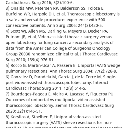
Cardiothorac Surg 2016; 5(2):100-6.
3) Onaitis MW, Petersen RP, Balderson SS, Toloza E,
Burfeind WR, Harpole DH, et al. Thoracoscopic lobectomy is
a safe and versatile procedure: experience with 500
consecutive patients. Ann Surg 2006; 244(3):420-5.
4) Scott WJ, Allen MS, Darling G, Meyers B, Decker PA,
Putnam JB, et al. Video-assisted thoracic surgery versus
open lobectomy for lung cancer: a secondary analysis of
data from the American College of Surgeons Oncology
Group Z0030 randomized clinical trial. J Thorac Cardiovasc
Surg 2010; 139(4):976-81.
5) Rocco G, Martin-Ucar A, Passera E. Uniportal VATS wedge
pulmonary resections. Ann Thorac Surg 2004; 77(2):726-8.
6) Gonzalez D, Paradela M, Garcia J, de la Torre M. Single-
port video-assisted thoracoscopic lobectomy. Interact
Cardiovasc Thorac Surg 2011; 12(3):514-5.
7) Bourdages-Pageau E, Vieira A, Lacasse Y, Figueroa PU.
Outcomes of uniportal vs multiportal video-assisted
thoracoscopic lobectomy. Semin Thorac Cardiovasc Surg
2020; 32(1):145-51.
8) Koryllos A, Stoelben E. Uniportal video-assisted
thoracoscopic surgery (VATS) sleeve resections for non-