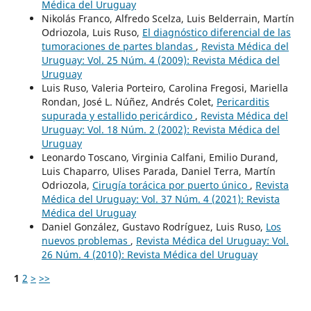
Médica del Uruguay
Nikolás Franco, Alfredo Scelza, Luis Belderrain, Martín
Odriozola, Luis Ruso,
El diagnóstico diferencial de las
tumoraciones de partes blandas
,
Revista Médica del
Uruguay: Vol. 25 Núm. 4 (2009): Revista Médica del
Uruguay
Luis Ruso, Valeria Porteiro, Carolina Fregosi, Mariella
Rondan, José L. Núñez, Andrés Colet,
Pericarditis
supurada y estallido pericárdico
,
Revista Médica del
Uruguay: Vol. 18 Núm. 2 (2002): Revista Médica del
Uruguay
Leonardo Toscano, Virginia Calfani, Emilio Durand,
Luis Chaparro, Ulises Parada, Daniel Terra, Martín
Odriozola,
Cirugía torácica por puerto único
,
Revista
Médica del Uruguay: Vol. 37 Núm. 4 (2021): Revista
Médica del Uruguay
Daniel González, Gustavo Rodríguez, Luis Ruso,
Los
nuevos problemas
,
Revista Médica del Uruguay: Vol.
26 Núm. 4 (2010): Revista Médica del Uruguay
1
2
>
>>