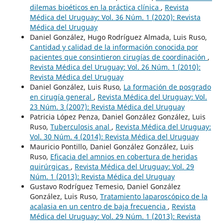
dilemas bioéticos en la práctica clínica
,
Revista
Médica del Uruguay: Vol. 36 Núm. 1 (2020): Revista
Médica del Uruguay
Daniel González, Hugo Rodríguez Almada, Luis Ruso,
Cantidad y calidad de la información conocida por
pacientes que consintieron cirugías de coordinación
,
Revista Médica del Uruguay: Vol. 26 Núm. 1 (2010):
Revista Médica del Uruguay
Daniel González, Luis Ruso,
La formación de posgrado
en cirugía general
,
Revista Médica del Uruguay: Vol.
23 Núm. 3 (2007): Revista Médica del Uruguay
Patricia López Penza, Daniel González González, Luis
Ruso,
Tuberculosis anal
,
Revista Médica del Uruguay:
Vol. 30 Núm. 4 (2014): Revista Médica del Uruguay
Mauricio Pontillo, Daniel González González, Luis
Ruso,
Eficacia del amnios en cobertura de heridas
quirúrgicas
,
Revista Médica del Uruguay: Vol. 29
Núm. 1 (2013): Revista Médica del Uruguay
Gustavo Rodríguez Temesio, Daniel González
González, Luis Ruso,
Tratamiento laparoscópico de la
acalasia en un centro de baja frecuencia
,
Revista
Médica del Uruguay: Vol. 29 Núm. 1 (2013): Revista