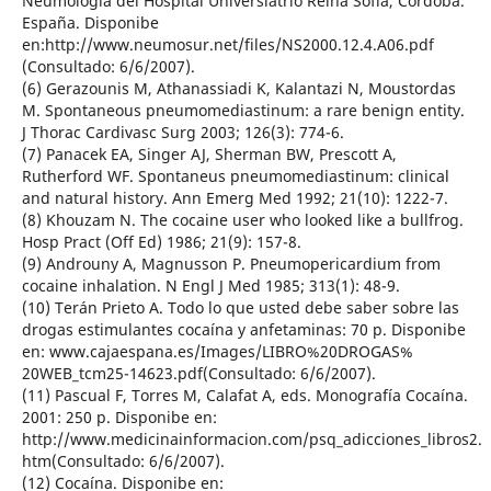
Neumologia del Hospital Universiatrio Reina Sofía, Córdoba.
España. Disponibe
en:http://www.neumosur.net/files/NS2000.12.4.A06.pdf
(Consultado: 6/6/2007).
(6) Gerazounis M, Athanassiadi K, Kalantazi N, Moustordas
M. Spontaneous pneumomediastinum: a rare benign entity.
J Thorac Cardivasc Surg 2003; 126(3): 774-6.
(7) Panacek EA, Singer AJ, Sherman BW, Prescott A,
Rutherford WF. Spontaneus pneumomediastinum: clinical
and natural history. Ann Emerg Med 1992; 21(10): 1222-7.
(8) Khouzam N. The cocaine user who looked like a bullfrog.
Hosp Pract (Off Ed) 1986; 21(9): 157-8.
(9) Androuny A, Magnusson P. Pneumopericardium from
cocaine inhalation. N Engl J Med 1985; 313(1): 48-9.
(10) Terán Prieto A. Todo lo que usted debe saber sobre las
drogas estimulantes cocaína y anfetaminas: 70 p. Disponibe
en: www.cajaespana.es/Images/LIBRO%20DROGAS%
20WEB_tcm25-14623.pdf(Consultado: 6/6/2007).
(11) Pascual F, Torres M, Calafat A, eds. Monografía Cocaína.
2001: 250 p. Disponibe en:
http://www.medicinainformacion.com/psq_adicciones_libros2.
htm(Consultado: 6/6/2007).
(12) Cocaína. Disponibe en: