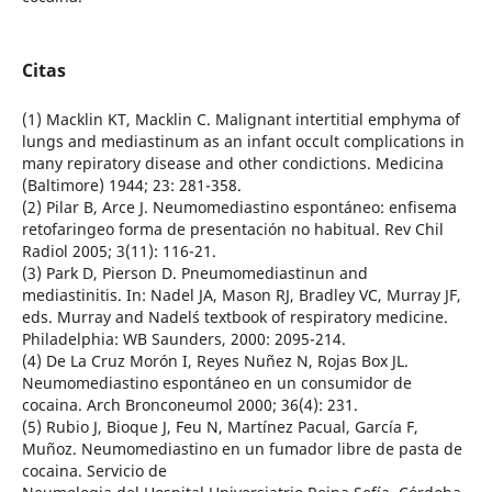
Citas
(1) Macklin KT, Macklin C. Malignant intertitial emphyma of
lungs and mediastinum as an infant occult complications in
many repiratory disease and other condictions. Medicina
(Baltimore) 1944; 23: 281-358.
(2) Pilar B, Arce J. Neumomediastino espontáneo: enfisema
retofaringeo forma de presentación no habitual. Rev Chil
Radiol 2005; 3(11): 116-21.
(3) Park D, Pierson D. Pneumomediastinun and
mediastinitis. In: Nadel JA, Mason RJ, Bradley VC, Murray JF,
eds. Murray and Nadel´s textbook of respiratory medicine.
Philadelphia: WB Saunders, 2000: 2095-214.
(4) De La Cruz Morón I, Reyes Nuñez N, Rojas Box JL.
Neumomediastino espontáneo en un consumidor de
cocaina. Arch Bronconeumol 2000; 36(4): 231.
(5) Rubio J, Bioque J, Feu N, Martínez Pacual, García F,
Muñoz. Neumomediastino en un fumador libre de pasta de
cocaina. Servicio de