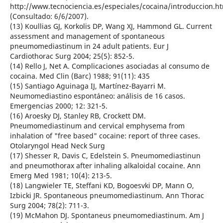
http://www.tecnociencia.es/especiales/cocaina/introduccion.h
(Consultado: 6/6/2007).
(13) Koullias GJ, Korkolis DP, Wang XJ, Hammond GL. Current
assessment and management of spontaneous
pneumomediastinum in 24 adult patients. Eur J
Cardiothorac Surg 2004; 25(5): 852-5.
(14) Rello J, Net A. Complicaciones asociadas al consumo de
cocaina. Med Clin (Barc) 1988; 91(11): 435
(15) Santiago Aguinaga IJ, Martínez-Bayarri M.
Neumomediastino espontáneo: análisis de 16 casos.
Emergencias 2000; 12: 321-5.
(16) Aroesky DJ, Stanley RB, Crockett DM.
Pneumomediastinum and cervical emphysema from
inhalation of "free based" cocaine: report of three cases.
Otolaryngol Head Neck Surg
(17) Shesser R, Davis C, Edelstein S. Pneumomediastinun
and pneumothorax after inhaling alkaloidal cocaine. Ann
Emerg Med 1981; 10(4): 213-5.
(18) Langwieler TE, Steffani KD, Bogoesvki DP, Mann O,
Izbicki JR. Spontaneous pneumomediastinum. Ann Thorac
Surg 2004; 78(2): 711-3.
(19) McMahon DJ. Spontaneus pneumomediastinum. Am J