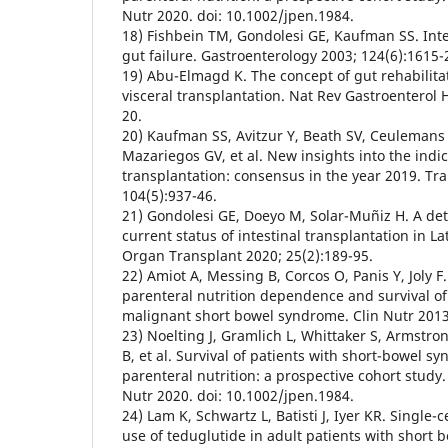
Nutr 2020. doi: 10.1002/jpen.1984.
18) Fishbein TM, Gondolesi GE, Kaufman SS. Inte
gut failure. Gastroenterology 2003; 124(6):1615-
19) Abu-Elmagd K. The concept of gut rehabilita
visceral transplantation. Nat Rev Gastroenterol 
20.
20) Kaufman SS, Avitzur Y, Beath SV, Ceulemans 
Mazariegos GV, et al. New insights into the indic
transplantation: consensus in the year 2019. Tr
104(5):937-46.
21) Gondolesi GE, Doeyo M, Solar-Muñiz H. A deta
current status of intestinal transplantation in L
Organ Transplant 2020; 25(2):189-95.
22) Amiot A, Messing B, Corcos O, Panis Y, Joly 
parenteral nutrition dependence and survival of
malignant short bowel syndrome. Clin Nutr 2013;
23) Noelting J, Gramlich L, Whittaker S, Armstron
B, et al. Survival of patients with short-bowel 
parenteral nutrition: a prospective cohort study.
Nutr 2020. doi: 10.1002/jpen.1984.
24) Lam K, Schwartz L, Batisti J, Iyer KR. Single-
use of teduglutide in adult patients with short 