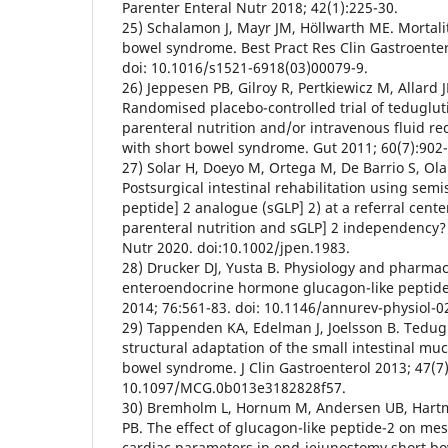
Parenter Enteral Nutr 2018; 42(1):225-30.
25) Schalamon J, Mayr JM, Höllwarth ME. Mortali
bowel syndrome. Best Pract Res Clin Gastroenter
doi: 10.1016/s1521-6918(03)00079-9.
26) Jeppesen PB, Gilroy R, Pertkiewicz M, Allard J
Randomised placebo-controlled trial of teduglut
parenteral nutrition and/or intravenous fluid re
with short bowel syndrome. Gut 2011; 60(7):902-
27) Solar H, Doeyo M, Ortega M, De Barrio S, Olan
Postsurgical intestinal rehabilitation using semis
peptide] 2 analogue (sGLP] 2) at a referral cent
parenteral nutrition and sGLP] 2 independency? 
Nutr 2020. doi:10.1002/jpen.1983.
28) Drucker DJ, Yusta B. Physiology and pharmac
enteroendocrine hormone glucagon-like peptide
2014; 76:561-83. doi: 10.1146/annurev-physiol-
29) Tappenden KA, Edelman J, Joelsson B. Tedu
structural adaptation of the small intestinal muc
bowel syndrome. J Clin Gastroenterol 2013; 47(7):
10.1097/MCG.0b013e3182828f57.
30) Bremholm L, Hornum M, Andersen UB, Hartma
PB. The effect of glucagon-like peptide-2 on me
cardiac parameters in end-jejunostomy short bo