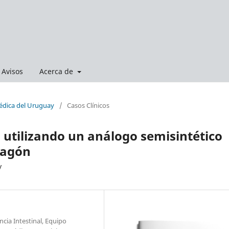
Avisos
Acerca de
Médica del Uruguay
/
Casos Clínicos
o utilizando un análogo semisintético
ucagón
y
ncia Intestinal, Equipo