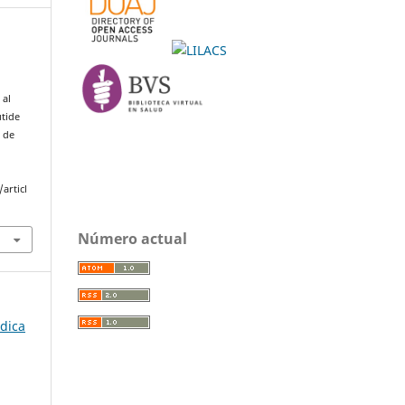
 al
utide
4 de
articl
Número actual
édica