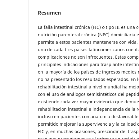
Resumen
La falla intestinal crónica (FIC) o tipo III es una 
nutrición parenteral crónica (NPC) domiciliaria 
permite a estos pacientes mantenerse con vida
uno de cada tres países latinoamericanos cuenta
complicaciones no son infrecuentes. Estas compl
principales indicaciones para trasplante intest
en la mayoría de los países de ingresos medios 
no ha presentado los resultados esperados. En l
rehabilitación intestinal a nivel mundial ha me
con el uso de análogos semisintéticos del péptid
existiendo cada vez mayor evidencia que demues
rehabilitación intestinal e independencia de la
incluso en pacientes con anatomía desfavorable
permitido mejorar la supervivencia y la calidad 
FIC y, en muchas ocasiones, prescindir del trasp
caso que presentamos es el primero en recibir e