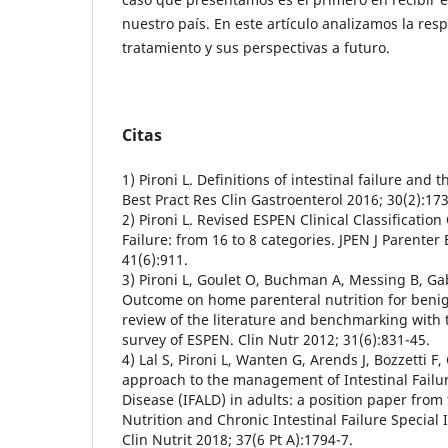
nuestro país. En este artículo analizamos la res
tratamiento y sus perspectivas a futuro.
Citas
1) Pironi L. Definitions of intestinal failure and
Best Pract Res Clin Gastroenterol 2016; 30(2):173
2) Pironi L. Revised ESPEN Clinical Classification
Failure: from 16 to 8 categories. JPEN J Parenter
41(6):911.
3) Pironi L, Goulet O, Buchman A, Messing B, Ga
Outcome on home parenteral nutrition for benign 
review of the literature and benchmarking with
survey of ESPEN. Clin Nutr 2012; 31(6):831-45.
4) Lal S, Pironi L, Wanten G, Arends J, Bozzetti F, 
approach to the management of Intestinal Failur
Disease (IFALD) in adults: a position paper from 
Nutrition and Chronic Intestinal Failure Special
Clin Nutrit 2018; 37(6 Pt A):1794-7.