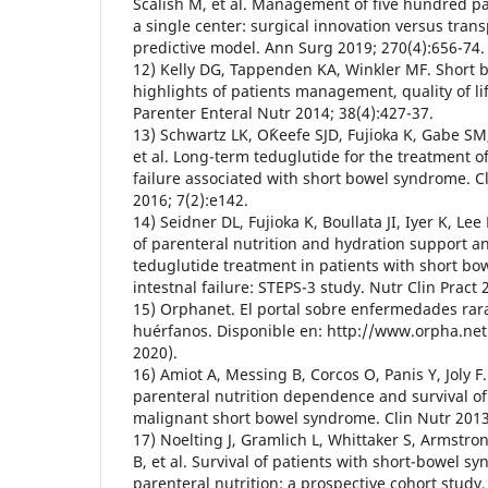
Scalish M, et al. Management of five hundred pat
a single center: surgical innovation versus trans
predictive model. Ann Surg 2019; 270(4):656-74.
12) Kelly DG, Tappenden KA, Winkler MF. Short
highlights of patients management, quality of lif
Parenter Enteral Nutr 2014; 38(4):427-37.
13) Schwartz LK, O´Keefe SJD, Fujioka K, Gabe S
et al. Long-term teduglutide for the treatment of
failure associated with short bowel syndrome. Cl
2016; 7(2):e142.
14) Seidner DL, Fujioka K, Boullata JI, Iyer K, Le
of parenteral nutrition and hydration support a
teduglutide treatment in patients with short b
intestnal failure: STEPS-3 study. Nutr Clin Pract 
15) Orphanet. El portal sobre enfermedades ra
huérfanos. Disponible en: http://www.orpha.net
2020).
16) Amiot A, Messing B, Corcos O, Panis Y, Joly 
parenteral nutrition dependence and survival of
malignant short bowel syndrome. Clin Nutr 2013;
17) Noelting J, Gramlich L, Whittaker S, Armstron
B, et al. Survival of patients with short-bowel 
parenteral nutrition: a prospective cohort study.