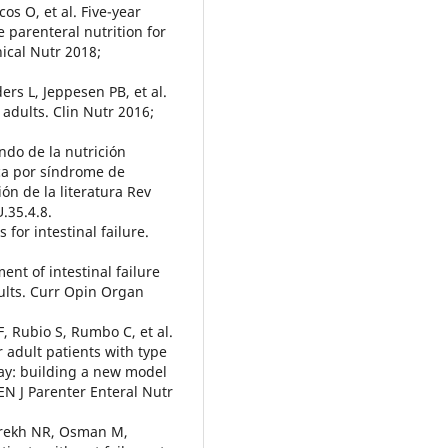
cos O, et al. Five-year
 parenteral nutrition for
nical Nutr 2018;
ders L, Jeppesen PB, et al.
 adults. Clin Nutr 2016;
ndo de la nutrición
ica por síndrome de
ón de la literatura Rev
.35.4.8.
for intestinal failure.
nt of intestinal failure
ults. Curr Opin Organ
, Rubio S, Rumbo C, et al.
r adult patients with type
oday: building a new model
EN J Parenter Enteral Nutr
arekh NR, Osman M,