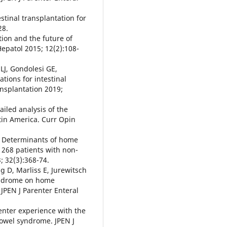
stinal transplantation for
28.
tion and the future of
Hepatol 2015; 12(2):108-
LJ, Gondolesi GE,
ations for intestinal
ansplantation 2019;
iled analysis of the
atin America. Curr Opin
F. Determinants of home
 268 patients with non-
 32(3):368-74.
g D, Marliss E, Jurewitsch
syndrome on home
 JPEN J Parenter Enteral
center experience with the
bowel syndrome. JPEN J