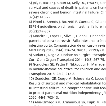
5) Joly F, Baxter J, Staun M, Kelly DG, Hwa YL, Cor
survival and causes of death in patients on home
severe chronic and benign intestinal failure. Cli
37(4):1415-22.
6) Pironi L, Arends J, Bozzetti F, Cuerda C, Gillan
ESPEN guidelines on chronic intestinal failure in
35(2):247-307.
7) Moreira E, López P, Silva L, Olano E. Dependie
parenteral para sobrevivir. Falla intestinal crón
intestino corto. Comunicación de un caso y revisi
Méd Urug 2019; 35(4):316-24. doi: 10.29193/RMU
8) Sudan D, Rege A. Update on surgical therapies 
Curr Opin Organ Transplant 2014; 19(3):267-75.
9) Gondolesi GE, Pattín F, Nikkoupur H. Manageme
in middle-income countries, for children and ad
Transplant 2018; 23(2):212-8.
10) Gondolesi GE, Doeyo M, Echevarria C, Lobos F
Results of surgical and medical rehabilitation fo
III intestinal failure in a comprehensive unit t
to predict parenteral nutrition independency. JP
2020; 44(4):703-13.
11) Abu-Elmagd KM, Armanyous SR, Fujiki M, P