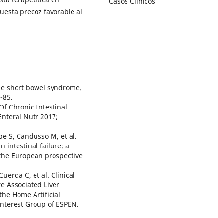
Casos Clínicos
puesta precoz favorable al
 the short bowel syndrome.
-85.
 Of Chronic Intestinal
 Enteral Nutr 2017;
be S, Candusso M, et al.
intestinal failure: a
 the European prospective
Cuerda C, et al. Clinical
e Associated Liver
the Home Artificial
 Interest Group of ESPEN.