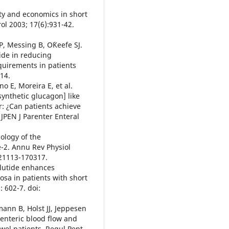
ty and economics in short
ol 2003; 17(6):931-42.
P, Messing B, O´Keefe SJ.
ide in reducing
quirements in patients
14.
o E, Moreira E, et al.
ynthetic glucagon] like
er: ¿Can patients achieve
JPEN J Parenter Enteral
ology of the
-2. Annu Rev Physiol
021113-170317.
glutide enhances
osa in patients with short
 602-7. doi:
nn B, Holst JJ, Jeppesen
senteric blood flow and
wel patients. Regul Pept