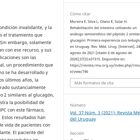
Cómo citar
Moreira E, Silva L, Olano E, Solar H.
condición invalidante, y la
Rehabilitación del intestino utilizando un
es el tratamiento que
análogo semisintético del péptido 2 similar
glucagón: Primera experiencia con tedugl
. Sin embargo, solamente
en Uruguay. Rev. Méd. Urug. [Internet]. 2
n con ese recurso, y sus
agosto de 2021 [citado 6 de agosto de
icaciones son las
2026];37(3):e37315. Disponible en:
inal, un procedimiento que
https://revista.rmu.org.uy/index.php/rmu/
no se ha desarrollado y
e/view/746
os últimos años, la
Más formatos de cita
jorado sustancialmente
o 2 similares al glucagón,
tra la posibilidad de
Número
 NPC con este fármaco,
Vol. 37 Núm. 3 (2021): Revista M
. Estos resultados han
del Uruguay
de vida de pacientes con
lante. El paciente del
Sección
sta terapéutica en