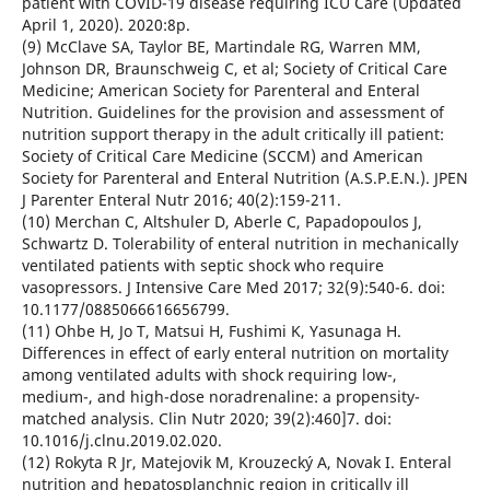
patient with COVID-19 disease requiring ICU Care (Updated
April 1, 2020). 2020:8p.
(9) McClave SA, Taylor BE, Martindale RG, Warren MM,
Johnson DR, Braunschweig C, et al; Society of Critical Care
Medicine; American Society for Parenteral and Enteral
Nutrition. Guidelines for the provision and assessment of
nutrition support therapy in the adult critically ill patient:
Society of Critical Care Medicine (SCCM) and American
Society for Parenteral and Enteral Nutrition (A.S.P.E.N.). JPEN
J Parenter Enteral Nutr 2016; 40(2):159-211.
(10) Merchan C, Altshuler D, Aberle C, Papadopoulos J,
Schwartz D. Tolerability of enteral nutrition in mechanically
ventilated patients with septic shock who require
vasopressors. J Intensive Care Med 2017; 32(9):540-6. doi:
10.1177/0885066616656799.
(11) Ohbe H, Jo T, Matsui H, Fushimi K, Yasunaga H.
Differences in effect of early enteral nutrition on mortality
among ventilated adults with shock requiring low-,
medium-, and high-dose noradrenaline: a propensity-
matched analysis. Clin Nutr 2020; 39(2):460]7. doi:
10.1016/j.clnu.2019.02.020.
(12) Rokyta R Jr, Matejovik M, Krouzecký A, Novak I. Enteral
nutrition and hepatosplanchnic region in critically ill