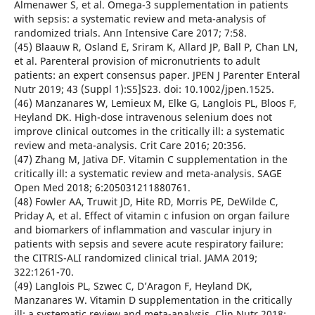
Almenawer S, et al. Omega-3 supplementation in patients
with sepsis: a systematic review and meta-analysis of
randomized trials. Ann Intensive Care 2017; 7:58.
(45) Blaauw R, Osland E, Sriram K, Allard JP, Ball P, Chan LN,
et al. Parenteral provision of micronutrients to adult
patients: an expert consensus paper. JPEN J Parenter Enteral
Nutr 2019; 43 (Suppl 1):S5]S23. doi: 10.1002/jpen.1525.
(46) Manzanares W, Lemieux M, Elke G, Langlois PL, Bloos F,
Heyland DK. High-dose intravenous selenium does not
improve clinical outcomes in the critically ill: a systematic
review and meta-analysis. Crit Care 2016; 20:356.
(47) Zhang M, Jativa DF. Vitamin C supplementation in the
critically ill: a systematic review and meta-analysis. SAGE
Open Med 2018; 6:205031211880761.
(48) Fowler AA, Truwit JD, Hite RD, Morris PE, DeWilde C,
Priday A, et al. Effect of vitamin c infusion on organ failure
and biomarkers of inflammation and vascular injury in
patients with sepsis and severe acute respiratory failure:
the CITRIS-ALI randomized clinical trial. JAMA 2019;
322:1261-70.
(49) Langlois PL, Szwec C, D’Aragon F, Heyland DK,
Manzanares W. Vitamin D supplementation in the critically
ill: a systematic review and meta-analysis. Clin Nutr 2018;