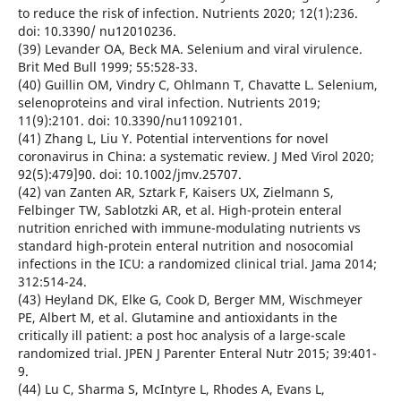
to reduce the risk of infection. Nutrients 2020; 12(1):236.
doi: 10.3390/ nu12010236.
(39) Levander OA, Beck MA. Selenium and viral virulence.
Brit Med Bull 1999; 55:528-33.
(40) Guillin OM, Vindry C, Ohlmann T, Chavatte L. Selenium,
selenoproteins and viral infection. Nutrients 2019;
11(9):2101. doi: 10.3390/nu11092101.
(41) Zhang L, Liu Y. Potential interventions for novel
coronavirus in China: a systematic review. J Med Virol 2020;
92(5):479]90. doi: 10.1002/jmv.25707.
(42) van Zanten AR, Sztark F, Kaisers UX, Zielmann S,
Felbinger TW, Sablotzki AR, et al. High-protein enteral
nutrition enriched with immune-modulating nutrients vs
standard high-protein enteral nutrition and nosocomial
infections in the ICU: a randomized clinical trial. Jama 2014;
312:514-24.
(43) Heyland DK, Elke G, Cook D, Berger MM, Wischmeyer
PE, Albert M, et al. Glutamine and antioxidants in the
critically ill patient: a post hoc analysis of a large-scale
randomized trial. JPEN J Parenter Enteral Nutr 2015; 39:401-
9.
(44) Lu C, Sharma S, McIntyre L, Rhodes A, Evans L,