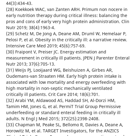
44(3):434-43.
(28) Koekkoek WAC, van Zanten ARH. Primum non nocere in
early nutrition therapy during critical illness: balancing the
pros and cons of early very high protein administration. Clin
Nutr 2019; 38(4):1963-4.
(29) Schetz M, De Jong A, Deane AM, Druml W, Hemelaar P,
Pelosi P, et al. Obesity in the critically ill: a narrative review.
Intensive Care Med 2019; 45(6):757-69.
(30) Fraipont V, Preiser JC. Energy estimation and
measurement in critically ill patients. JPEN J Parenter Enteral
Nutr 2013; 37(6):705-13.
(31) Weijs PJ, Looijaard WG, Beishuizen A, Girbes AR,
Oudemans-van Straaten HM. Early high protein intake is
associated with low mortality and energy overfeeding with
high mortality in non-septic mechanically ventilated
critically ill patients. Crit Care 2014; 18(6):701.
(32) Arabi YM, Aldawood AS, Haddad SH, Al-Dorzi HM,
Tamim HM, Jones G, et al. PermiT Trial Group Permissive
underfeeding or standard enteral feeding in critically ill
adults. N Engl J Med 2015; 372(25):2398-2408.
(33) Chapman M, Peake SL, Bellomo R, Davies A, Deane A,
Horowitz M, et al. TARGET Investigators, for the ANZICS