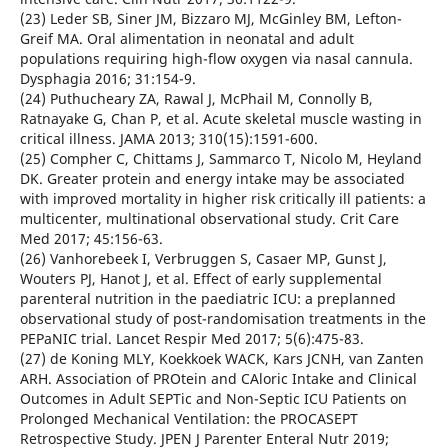
(23) Leder SB, Siner JM, Bizzaro MJ, McGinley BM, Lefton-
Greif MA. Oral alimentation in neonatal and adult
populations requiring high-flow oxygen via nasal cannula.
Dysphagia 2016; 31:154-9.
(24) Puthucheary ZA, Rawal J, McPhail M, Connolly B,
Ratnayake G, Chan P, et al. Acute skeletal muscle wasting in
critical illness. JAMA 2013; 310(15):1591-600.
(25) Compher C, Chittams J, Sammarco T, Nicolo M, Heyland
DK. Greater protein and energy intake may be associated
with improved mortality in higher risk critically ill patients: a
multicenter, multinational observational study. Crit Care
Med 2017; 45:156-63.
(26) Vanhorebeek I, Verbruggen S, Casaer MP, Gunst J,
Wouters PJ, Hanot J, et al. Effect of early supplemental
parenteral nutrition in the paediatric ICU: a preplanned
observational study of post-randomisation treatments in the
PEPaNIC trial. Lancet Respir Med 2017; 5(6):475-83.
(27) de Koning MLY, Koekkoek WACK, Kars JCNH, van Zanten
ARH. Association of PROtein and CAloric Intake and Clinical
Outcomes in Adult SEPTic and Non-Septic ICU Patients on
Prolonged Mechanical Ventilation: the PROCASEPT
Retrospective Study. JPEN J Parenter Enteral Nutr 2019;