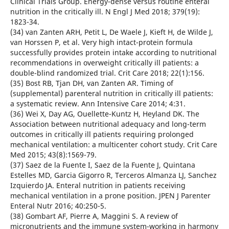
Clinical Trials Group. Energy-dense versus routine enteral
nutrition in the critically ill. N Engl J Med 2018; 379(19):
1823-34.
(34) van Zanten ARH, Petit L, De Waele J, Kieft H, de Wilde J,
van Horssen P, et al. Very high intact-protein formula
successfully provides protein intake according to nutritional
recommendations in overweight critically ill patients: a
double-blind randomized trial. Crit Care 2018; 22(1):156.
(35) Bost RB, Tjan DH, van Zanten AR. Timing of
(supplemental) parenteral nutrition in critically ill patients:
a systematic review. Ann Intensive Care 2014; 4:31.
(36) Wei X, Day AG, Ouellette-Kuntz H, Heyland DK. The
Association between nutritional adequacy and long-term
outcomes in critically ill patients requiring prolonged
mechanical ventilation: a multicenter cohort study. Crit Care
Med 2015; 43(8):1569-79.
(37) Saez de la Fuente I, Saez de la Fuente J, Quintana
Estelles MD, Garcia Gigorro R, Terceros Almanza LJ, Sanchez
Izquierdo JA. Enteral nutrition in patients receiving
mechanical ventilation in a prone position. JPEN J Parenter
Enteral Nutr 2016; 40:250-5.
(38) Gombart AF, Pierre A, Maggini S. A review of
micronutrients and the immune system-working in harmony