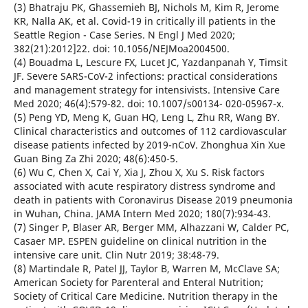
(3) Bhatraju PK, Ghassemieh BJ, Nichols M, Kim R, Jerome
KR, Nalla AK, et al. Covid-19 in critically ill patients in the
Seattle Region - Case Series. N Engl J Med 2020;
382(21):2012]22. doi: 10.1056/NEJMoa2004500.
(4) Bouadma L, Lescure FX, Lucet JC, Yazdanpanah Y, Timsit
JF. Severe SARS-CoV-2 infections: practical considerations
and management strategy for intensivists. Intensive Care
Med 2020; 46(4):579-82. doi: 10.1007/s00134- 020-05967-x.
(5) Peng YD, Meng K, Guan HQ, Leng L, Zhu RR, Wang BY.
Clinical characteristics and outcomes of 112 cardiovascular
disease patients infected by 2019-nCoV. Zhonghua Xin Xue
Guan Bing Za Zhi 2020; 48(6):450-5.
(6) Wu C, Chen X, Cai Y, Xia J, Zhou X, Xu S. Risk factors
associated with acute respiratory distress syndrome and
death in patients with Coronavirus Disease 2019 pneumonia
in Wuhan, China. JAMA Intern Med 2020; 180(7):934-43.
(7) Singer P, Blaser AR, Berger MM, Alhazzani W, Calder PC,
Casaer MP. ESPEN guideline on clinical nutrition in the
intensive care unit. Clin Nutr 2019; 38:48-79.
(8) Martindale R, Patel JJ, Taylor B, Warren M, McClave SA;
American Society for Parenteral and Enteral Nutrition;
Society of Critical Care Medicine. Nutrition therapy in the