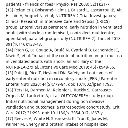
patients - friends or foes? Physiol Res 2003; 52(1):31-7.
(13) Reignier J, Boisramé-Helms J, Brisard L, Lascarrou JB, Ait
Hssain A, Anguel N, et al; NUTRIREA-2 Trial Investigators;
Clinical Research in Intensive Care and Sepsis (CRICS)
group. Enteral versus parenteral early nutrition in ventilated
adults with shock: a randomised, controlled, multicentre,
open-label, parallel-group study (NUTRIREA-2). Lancet 2018;
391(10116):133-43.
(14) Piton G, Le Gouge A, Brulé N, Cypriani B, Lacherade JC,
Nseir S, et al. Impact of the route of nutrition on gut mucosa
in ventilated adults with shock: an ancillary of the
NUTRIREA-2 trial. Intensive Care Med 2019; 45(7):948-56.
(15) Patel JJ, Rice T, Heyland DK. Safety and outcomes of
early enteral nutrition in circulatory shock. JPEN J Parenter
Enteral Nutr 2020; 44(5):779-84. doi: 10.1002/jpen.1793.
(16) Terzi N, Darmon M, Reignier J, Ruckly S, Garrouste-
Orgeas M, Lautrette A, et al; OUTCOMEREA study group.
Initial nutritional management during non invasive
ventilation and outcomes: a retrospective cohort study. Crit
Care 2017; 21:293. doi: 10.1186/s13054-017-1867-y.
(17) Reeves A, White H, Sosnowski K, Tran K, Jones M,
Palmer M. Energy and protein intakes of hospitalized