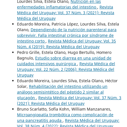
Lourdes Silva, Estela Olano,
Nutrición en las
enfermedades inflamatorias del intestino
,
Revista
Médica del Uruguay: Vol. 37 Núm. 3 (2021): Revista
Médica del Uruguay
Eduardo Moreira, Patricia López, Lourdes Silva, Estela
Olano,
Dependiendo de la nutrición parenteral para
sobrevivir. Falla intestinal crónica por síndrome de
intestino corto
,
Revista Médica del Uruguay: Vol. 35
Núm. 4 (2019): Revista Médica del Uruguay
Pedro Grille, Estela Olano, Hugo Bertullo, Homero
Bagnulo,
Estudio sobre diarrea en una unidad de
cuidados intensivos quirúrgica
,
Revista Médica del
Uruguay: Vol. 22 Núm. 2 (2006): Revista Médica del
Uruguay
Eduardo Moreira, Lourdes Silva, Estela Olano, Héctor
Solar,
Rehabilitación del intestino utilizando un
análogo semisintético del péptido 2 similar al
glucagón
,
Revista Médica del Uruguay: Vol. 37 Núm. 3
(2021): Revista Médica del Uruguay
Bruno Scarlatto, Sofía Kohn, William Manzanares,
Microangiopatía trombótica como complicación de
una pancreatitis aguda
,
Revista Médica del Uruguay:
Vol. 38 Núm. 4 (2022): Revista Médica del Uruguay