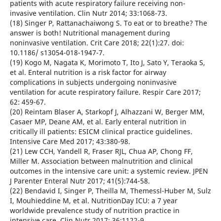
patients with acute respiratory failure receiving non-
invasive ventilation. Clin Nutr 2014; 33:1068-73.
(18) Singer P, Rattanachaiwong S. To eat or to breathe? The
answer is both! Nutritional management during
noninvasive ventilation. Crit Care 2018; 22(1):27. doi:
10.1186/ s13054-018-1947-7.
(19) Kogo M, Nagata K, Morimoto T, Ito J, Sato Y, Teraoka S,
et al. Enteral nutrition is a risk factor for airway
complications in subjects undergoing noninvasive
ventilation for acute respiratory failure. Respir Care 2017;
62: 459-67.
(20) Reintam Blaser A, Starkopf J, Alhazzani W, Berger MM,
Casaer MP, Deane AM, et al. Early enteral nutrition in
critically ill patients: ESICM clinical practice guidelines.
Intensive Care Med 2017; 43:380-98.
(21) Lew CCH, Yandell R, Fraser RJL, Chua AP, Chong FF,
Miller M. Association between malnutrition and clinical
outcomes in the intensive care unit: a systemic review. JPEN
J Parenter Enteral Nutr 2017; 41(5):744-58.
(22) Bendavid I, Singer P, Theilla M, Themessl-Huber M, Sulz
I, Mouhieddine M, et al. NutritionDay ICU: a 7 year
worldwide prevalence study of nutrition practice in
intensive care. Clin Nutr 2017; 36:1122-9.