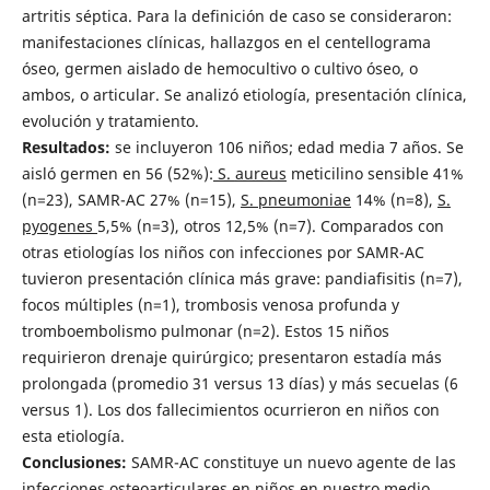
artritis séptica. Para la definición de caso se consideraron:
manifestaciones clínicas, hallazgos en el centellograma
óseo, germen aislado de hemocultivo o cultivo óseo, o
ambos, o articular. Se analizó etiología, presentación clínica,
evolución y tratamiento.
Resultados:
se incluyeron 106 niños; edad media 7 años. Se
aisló germen en 56 (52%):
S.
aureus
meticilino sensible 41%
(n=23), SAMR-AC 27% (n=15),
S. pneumoniae
14% (n=8),
S.
pyogenes
5,5% (n=3), otros 12,5% (n=7). Comparados con
otras etiologías los niños con infecciones por SAMR-AC
tuvieron presentación clínica más grave: pandiafisitis (n=7),
focos múltiples (n=1), trombosis venosa profunda y
tromboembolismo pulmonar (n=2). Estos 15 niños
requirieron drenaje quirúrgico; presentaron estadía más
prolongada (promedio 31 versus 13 días) y más secuelas (6
versus 1). Los dos fallecimientos ocurrieron en niños con
esta etiología.
Conclusiones:
SAMR-AC constituye un nuevo agente de las
infecciones osteoarticulares en niños en nuestro medio.