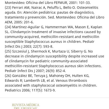
Montevideo: Oficina del Libro FEFMUR, 2001: 101-33.
(23) Ferrari AM, Nairac A, Peluffo L, Bello O. Osteomielitis
aguda. En: Atención pediátrica: pautas de diagnóstico,
tratamiento y prevención. 5ed. Montevideo: Oficina del Libro
AEM, 2005: 201-6.
(24) Martínez-Aguilar G, Hammerman WA, Mason E, Kaplan
SL. Clindamycin treatment of invasive infections caused by
community-acquired, methicillin-resistant and methicillin
susceptible Staphylococcus aureus in children. Pediatr
Infect Dis J 2003; 22(7): 593-8.
(25) Szczesiul J, Shermock K, Murtaza U, Siberry G. No
decrease in clindamycin susceptibility despite increased use
of clindamycin for pediatric community-associated
methicillin-resistant Staphylococcus aureus skin infections.
Pediatr Infect Dis J 2007; 26(9): 852-4.
(26) González BE, Teruya J, Mahoney DH, Hulten KG,
Edwards R; Lamberth LB, et al. Venous thrombosis
associated with staphylococcal osteomyelitis in children.
Pediatrics 2006; 117(5): 1673-9.