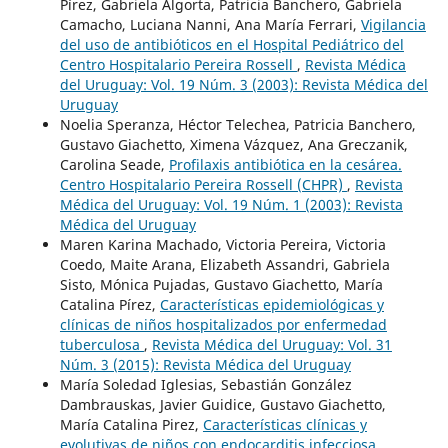
Pírez, Gabriela Algorta, Patricia Banchero, Gabriela
Camacho, Luciana Nanni, Ana María Ferrari,
Vigilancia
del uso de antibióticos en el Hospital Pediátrico del
Centro Hospitalario Pereira Rossell
,
Revista Médica
del Uruguay: Vol. 19 Núm. 3 (2003): Revista Médica del
Uruguay
Noelia Speranza, Héctor Telechea, Patricia Banchero,
Gustavo Giachetto, Ximena Vázquez, Ana Greczanik,
Carolina Seade,
Profilaxis antibiótica en la cesárea.
Centro Hospitalario Pereira Rossell (CHPR)
,
Revista
Médica del Uruguay: Vol. 19 Núm. 1 (2003): Revista
Médica del Uruguay
Maren Karina Machado, Victoria Pereira, Victoria
Coedo, Maite Arana, Elizabeth Assandri, Gabriela
Sisto, Mónica Pujadas, Gustavo Giachetto, María
Catalina Pírez,
Características epidemiológicas y
clínicas de niños hospitalizados por enfermedad
tuberculosa
,
Revista Médica del Uruguay: Vol. 31
Núm. 3 (2015): Revista Médica del Uruguay
María Soledad Iglesias, Sebastián González
Dambrauskas, Javier Guidice, Gustavo Giachetto,
María Catalina Pirez,
Características clínicas y
evolutivas de niños con endocarditis infecciosa