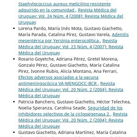
Staphylococccus aureus meticilino resistente
adquirido en la comunidad
,
Revista Médica del
Uruguay: Vol. 24 Núm. 4 (2008): Revista Médica del
Uruguay
Lorena Pardo, María Inés Mota, Gustavo Giachetto,
María Parada, Catalina Pírez, Gustavo Varela,
Adenitis
mesentérica por Yersinia enterocolítica
,
Revista
Médica del Uruguay: Vol. 23 Núm. 4 (2007): Revista
Médica del Uruguay
Rosario Goyetche, Adriana Pérez, Gretel Morena,
Gonzalo Pérez, Gustavo Giachetto, María Catalina
Pírez, Ivonne Rubio, Alicia Montano, Ana Ferrari,
Efectos adversos asociados a la vacuna
antimeningocócica VA-MENGOCC-BCR
,
Revista
Médica del Uruguay: Vol. 20 Núm. 2 (2004): Revista
Médica del Uruguay
Patricia Banchero, Gustavo Giachetto, Héctor Telechea,
Noelia Speranza, Carolina Seade,
Seguridad de los
inhibidores selectivos de la ciclooxigenasa 2
,
Revista
Médica del Uruguay: Vol. 20 Núm. 2 (2004): Revista
Médica del Uruguay
Gustavo Giachetto, Adriana Martínez, María Catalina