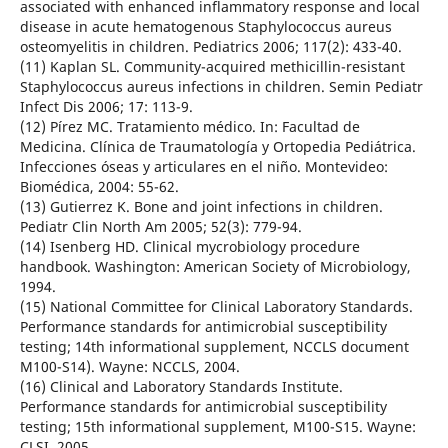
associated with enhanced inflammatory response and local
disease in acute hematogenous Staphylococcus aureus
osteomyelitis in children. Pediatrics 2006; 117(2): 433-40.
(11) Kaplan SL. Community-acquired methicillin-resistant
Staphylococcus aureus infections in children. Semin Pediatr
Infect Dis 2006; 17: 113-9.
(12) Pírez MC. Tratamiento médico. In: Facultad de
Medicina. Clínica de Traumatología y Ortopedia Pediátrica.
Infecciones óseas y articulares en el niño. Montevideo:
Biomédica, 2004: 55-62.
(13) Gutierrez K. Bone and joint infections in children.
Pediatr Clin North Am 2005; 52(3): 779-94.
(14) Isenberg HD. Clinical mycrobiology procedure
handbook. Washington: American Society of Microbiology,
1994.
(15) National Committee for Clinical Laboratory Standards.
Performance standards for antimicrobial susceptibility
testing; 14th informational supplement, NCCLS document
M100-S14). Wayne: NCCLS, 2004.
(16) Clinical and Laboratory Standards Institute.
Performance standards for antimicrobial susceptibility
testing; 15th informational supplement, M100-S15. Wayne:
CLSI, 2005.