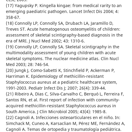
(17) Yagupsky P. Kingella kingae: from medical rarity to an
emerging paediatric pathogen. Lancet Infect Dis 2004; 4:
358-67.
(18) Connolly LP, Connolly SA, Drubach LA, Jaramillo D,
Treves ST. Acute hematogenous osteomyelitis of children:
assessment of skeletal scintigraphy-based diagnosis in the
era of MRI. J Nucl Med 2002; 43: 1310-6.
(19) Connolly LP, Connolly SA. Skeletal scintigraphy in the
multimodality assessment of young children with acute
skeletal symptoms. The nuclear medicine atlas. Clin Nucl
Med 2003; 28: 746-54.
(20) Jungk J, Como-Sabetti K, Stinchfield P, Ackerman P,
Harriman K. Epidemiology of methicillin-resistant
Staphylococcus aureus at a pediatric healthcare system,
1991-2003. Pediatr Infect Dis J; 2007; 26(4): 339-44.
(21) Ribeiro A, Dias C, Silva-Carvalho C, Berquó L, Ferreira F,
Santos RN, et al. First report of infection with community-
acquired methicillin-resistant Staphylococcus aureus in
South America. J Clin Microbiol 2005; 43(4): 1985-8.
(22) Cagnoli A. Infecciones osteoarticulares en el niño. In:
Simchack M, Cuneo A, Karsaclian M, Pérez ME, Fernández A,
Cagnoli A. Temas de ortopedia y traumatología pediátrica.