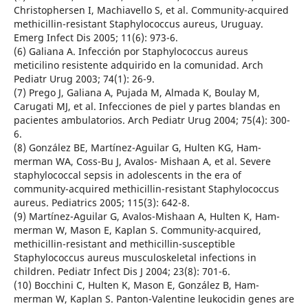
Christophersen I, Machiavello S, et al. Community-acquired
methicillin-resistant Staphylococcus aureus, Uruguay.
Emerg Infect Dis 2005; 11(6): 973-6.
(6) Galiana A. Infección por Staphylococcus aureus
meticilino resistente adquirido en la comunidad. Arch
Pediatr Urug 2003; 74(1): 26-9.
(7) Prego J, Galiana A, Pujada M, Almada K, Boulay M,
Carugati MJ, et al. Infecciones de piel y partes blandas en
pacientes ambulatorios. Arch Pediatr Urug 2004; 75(4): 300-
6.
(8) González BE, Martínez-Aguilar G, Hulten KG, Ham-
merman WA, Coss-Bu J, Avalos- Mishaan A, et al. Severe
staphylococcal sepsis in adolescents in the era of
community-acquired methicillin-resistant Staphylococcus
aureus. Pediatrics 2005; 115(3): 642-8.
(9) Martínez-Aguilar G, Avalos-Mishaan A, Hulten K, Ham-
merman W, Mason E, Kaplan S. Community-acquired,
methicillin-resistant and methicillin-susceptible
Staphylococcus aureus musculoskeletal infections in
children. Pediatr Infect Dis J 2004; 23(8): 701-6.
(10) Bocchini C, Hulten K, Mason E, González B, Ham-
merman W, Kaplan S. Panton-Valentine leukocidin genes are