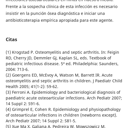
Frente a la sospecha clínica de esta infección es necesario
insistir en la punción ósea diagnóstica e iniciar una
antibioticoterapia empírica apropiada para este agente.
Citas
(1) Krogstad P. Osteomyelitis and septic arthritis. In: Feigin
RD, Cherry JD, Demmler GJ, Kaplan SL, eds. Textbook of
pediatric infectious disease. 5ª ed. Philadelphia: Saunders,
2004: 713-6.
(2) Goergens ED, McEvoy A, Watson M, Barrett IR. Acute
osteomyelitis and septic arthritis in children. J Paediatr Child
Health 2005; 41(1-2): 59-62.
(3) Ferroni A. Epidemiology and bacteriological diagnosis of
paediatric acute osteoarticular infections. Arch Pediatr 2007;
14 Suppl 2: S91-6.
(4) Grimprel E, Cohen R. Epidemiology and physiopathology
of osteoarticular infections in children (newborns except).
Arch Pediatr 2007; 14 Suppl 2: S81-5.
(5) Xue Ma X, Galiana A, Pedreira W, Mowszowicz M,