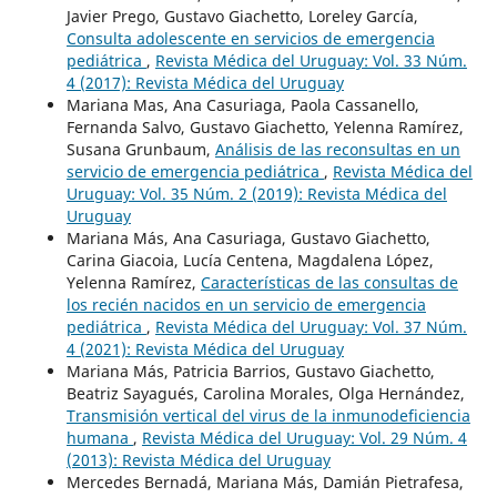
Javier Prego, Gustavo Giachetto, Loreley García,
Consulta adolescente en servicios de emergencia
pediátrica
,
Revista Médica del Uruguay: Vol. 33 Núm.
4 (2017): Revista Médica del Uruguay
Mariana Mas, Ana Casuriaga, Paola Cassanello,
Fernanda Salvo, Gustavo Giachetto, Yelenna Ramírez,
Susana Grunbaum,
Análisis de las reconsultas en un
servicio de emergencia pediátrica
,
Revista Médica del
Uruguay: Vol. 35 Núm. 2 (2019): Revista Médica del
Uruguay
Mariana Más, Ana Casuriaga, Gustavo Giachetto,
Carina Giacoia, Lucía Centena, Magdalena López,
Yelenna Ramírez,
Características de las consultas de
los recién nacidos en un servicio de emergencia
pediátrica
,
Revista Médica del Uruguay: Vol. 37 Núm.
4 (2021): Revista Médica del Uruguay
Mariana Más, Patricia Barrios, Gustavo Giachetto,
Beatriz Sayagués, Carolina Morales, Olga Hernández,
Transmisión vertical del virus de la inmunodeficiencia
humana
,
Revista Médica del Uruguay: Vol. 29 Núm. 4
(2013): Revista Médica del Uruguay
Mercedes Bernadá, Mariana Más, Damián Pietrafesa,