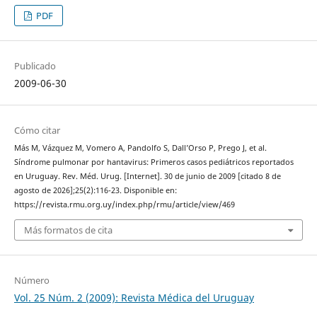
PDF
Publicado
2009-06-30
Cómo citar
Más M, Vázquez M, Vomero A, Pandolfo S, Dall’Orso P, Prego J, et al.
Síndrome pulmonar por hantavirus: Primeros casos pediátricos reportados
en Uruguay. Rev. Méd. Urug. [Internet]. 30 de junio de 2009 [citado 8 de
agosto de 2026];25(2):116-23. Disponible en:
https://revista.rmu.org.uy/index.php/rmu/article/view/469
Más formatos de cita
Número
Vol. 25 Núm. 2 (2009): Revista Médica del Uruguay