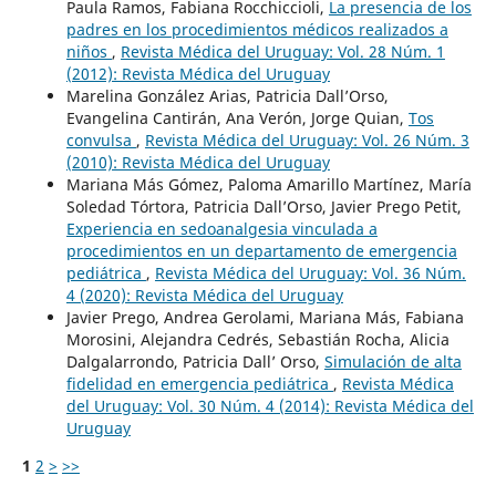
Paula Ramos, Fabiana Rocchiccioli,
La presencia de los
padres en los procedimientos médicos realizados a
niños
,
Revista Médica del Uruguay: Vol. 28 Núm. 1
(2012): Revista Médica del Uruguay
Marelina González Arias, Patricia Dall’Orso,
Evangelina Cantirán, Ana Verón, Jorge Quian,
Tos
convulsa
,
Revista Médica del Uruguay: Vol. 26 Núm. 3
(2010): Revista Médica del Uruguay
Mariana Más Gómez, Paloma Amarillo Martínez, María
Soledad Tórtora, Patricia Dall’Orso, Javier Prego Petit,
Experiencia en sedoanalgesia vinculada a
procedimientos en un departamento de emergencia
pediátrica
,
Revista Médica del Uruguay: Vol. 36 Núm.
4 (2020): Revista Médica del Uruguay
Javier Prego, Andrea Gerolami, Mariana Más, Fabiana
Morosini, Alejandra Cedrés, Sebastián Rocha, Alicia
Dalgalarrondo, Patricia Dall’ Orso,
Simulación de alta
fidelidad en emergencia pediátrica
,
Revista Médica
del Uruguay: Vol. 30 Núm. 4 (2014): Revista Médica del
Uruguay
1
2
>
>>