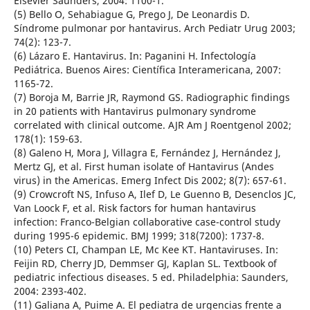
Elsevier Saunders, 2004: 1100-1.
(5) Bello O, Sehabiague G, Prego J, De Leonardis D.
Síndrome pulmonar por hantavirus. Arch Pediatr Urug 2003;
74(2): 123-7.
(6) Lázaro E. Hantavirus. In: Paganini H. Infectología
Pediátrica. Buenos Aires: Científica Interamericana, 2007:
1165-72.
(7) Boroja M, Barrie JR, Raymond GS. Radiographic findings
in 20 patients with Hantavirus pulmonary syndrome
correlated with clinical outcome. AJR Am J Roentgenol 2002;
178(1): 159-63.
(8) Galeno H, Mora J, Villagra E, Fernández J, Hernández J,
Mertz GJ, et al. First human isolate of Hantavirus (Andes
virus) in the Americas. Emerg Infect Dis 2002; 8(7): 657-61.
(9) Crowcroft NS, Infuso A, Ilef D, Le Guenno B, Desenclos JC,
Van Loock F, et al. Risk factors for human hantavirus
infection: Franco-Belgian collaborative case-control study
during 1995-6 epidemic. BMJ 1999; 318(7200): 1737-8.
(10) Peters CI, Champan LE, Mc Kee KT. Hantaviruses. In:
Feijin RD, Cherry JD, Demmser GJ, Kaplan SL. Textbook of
pediatric infectious diseases. 5 ed. Philadelphia: Saunders,
2004: 2393-402.
(11) Galiana A, Puime A. El pediatra de urgencias frente a