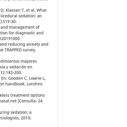
 D, Klassen T, et al. What
rocedural sedation: an
):519-30.
ing and management of
ation for diagnostic and
:e20191000.
ng and reducing anxiety and
the TRAPPED survey.
cedimientos mayores
sia y sedación en
012:183-200.
. En: Gooden C, Lowrie L,
tion handbook. Londres:
leless treatment options
asal.net [Consulta: 24
uring sedation: a
iologists. 2019;