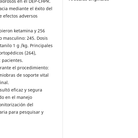
olorosos en el DEP-CHPR.
cacia mediante el éxito del
e efectos adversos
bieron ketamina y 256
o masculino: 245. Dosis
nilo 1 g /kg. Principales
ortopédicos (264),
2 pacientes.
rante el procedimiento:
niobras de soporte vital
inal.
sultó eficaz y segura
do en el manejo
nitorización del
aria para pesquisar y