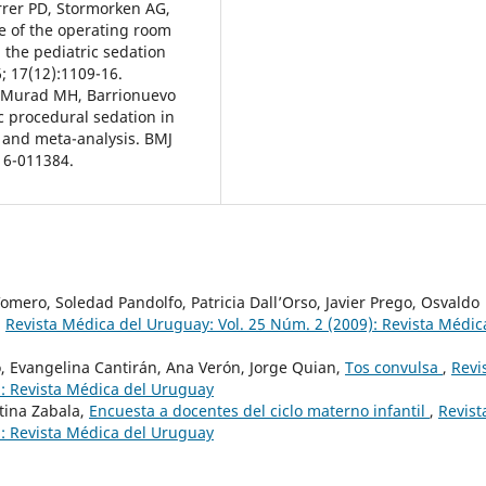
rrer PD, Stormorken AG,
de of the operating room
 the pediatric sedation
; 17(12):1109-16.
i, Murad MH, Barrionuevo
ic procedural sedation in
 and meta-analysis. BMJ
16-011384.
mero, Soledad Pandolfo, Patricia Dall’Orso, Javier Prego, Osvaldo
,
Revista Médica del Uruguay: Vol. 25 Núm. 2 (2009): Revista Médic
o, Evangelina Cantirán, Ana Verón, Jorge Quian,
Tos convulsa
,
Revi
): Revista Médica del Uruguay
stina Zabala,
Encuesta a docentes del ciclo materno infantil
,
Revist
): Revista Médica del Uruguay