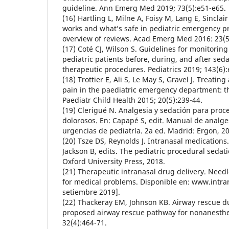
guideline. Ann Emerg Med 2019; 73(5):e51-e65.
(16) Hartling L, Milne A, Foisy M, Lang E, Sinclair
works and what’s safe in pediatric emergency p
overview of reviews. Acad Emerg Med 2016: 23(5
(17) Coté CJ, Wilson S. Guidelines for monitor
pediatric patients before, during, and after sed
therapeutic procedures. Pediatrics 2019; 143(6)
(18) Trottier E, Ali S, Le May S, Gravel J. Treati
pain in the paediatric emergency department: 
Paediatr Child Health 2015; 20(5):239-44.
(19) Clerigué N. Analgesia y sedación para pro
dolorosos. En: Capapé S, edit. Manual de analge
urgencias de pediatría. 2a ed. Madrid: Ergon, 2
(20) Tsze DS, Reynolds J. Intranasal medications
Jackson B, edits. The pediatric procedural seda
Oxford University Press, 2018.
(21) Therapeutic intranasal drug delivery. Need
for medical problems. Disponible en: www.intran
setiembre 2019].
(22) Thackeray EM, Johnson KB. Airway rescue d
proposed airway rescue pathway for nonanesthes
32(4):464-71.