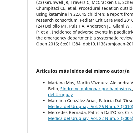
(23) Grunwell JR, Travers C, McCracken CE, Sche
Chumpitazi CE, et al. Procedural sedation outsi
using ketamine in 22,645 children: a report from
research consortium. Pediatr Crit Care Med 2016
(24) Bellolio MF, Puls HA, Anderson JL, Gilani W
P, et al. Incidence of adverse events in paediatr
the emergency department: a systematic review
Open 2016; 6:e011384. doi:10.1136/bmjopen-20
Artículos más leídos del mismo autor/a
Mariana Más, Martín Vázquez, Alejandra Vo
Bello,
Síndrome pulmonar por hantavirus
del Uruguay
Marelina González Arias, Patricia Dall’Ors
Médica del Uruguay: Vol. 26 Núm. 3 (2010
Mercedes Bernadá, Patricia Dall’Orso, Cri
Médica del Uruguay: Vol. 22 Núm. 3 (2006