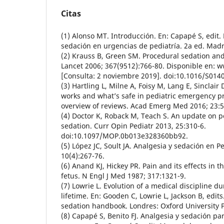
Citas
(1) Alonso MT. Introducción. En: Capapé S, edit
sedación en urgencias de pediatría. 2a ed. Madr
(2) Krauss B, Green SM. Procedural sedation and
Lancet 2006; 367(9512):766-80. Disponible en: 
[Consulta: 2 noviembre 2019]. doi:10.1016/S014
(3) Hartling L, Milne A, Foisy M, Lang E, Sinclair 
works and what’s safe in pediatric emergency p
overview of reviews. Acad Emerg Med 2016; 23:5
(4) Doctor K, Roback M, Teach S. An update on p
sedation. Curr Opin Pediatr 2013, 25:310-6.
doi:10.1097/MOP.0b013e328360bb92.
(5) López JC, Soult JA. Analgesia y sedación en Pe
10(4):267-76.
(6) Anand KJ, Hickey PR. Pain and its effects in
fetus. N Engl J Med 1987; 317:1321-9.
(7) Lowrie L. Evolution of a medical discipline d
lifetime. En: Gooden C, Lowrie L, Jackson B, edit
sedation handbook. Londres: Oxford University P
(8) Capapé S, Benito FJ. Analgesia y sedación p