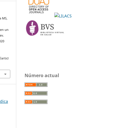
a MS,
 en un
ev.
020
articl
Número actual
édica