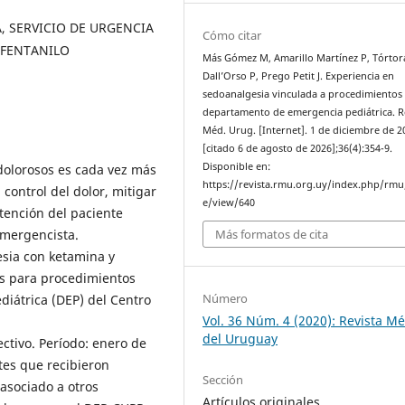
, SERVICIO DE URGENCIA
Cómo citar
 FENTANILO
Más Gómez M, Amarillo Martínez P, Tórtor
Dall’Orso P, Prego Petit J. Experiencia en
sedoanalgesia vinculada a procedimientos
departamento de emergencia pediátrica. R
Méd. Urug. [Internet]. 1 de diciembre de 2
[citado 6 de agosto de 2026];36(4):354-9.
Disponible en:
dolorosos es cada vez más
https://revista.rmu.org.uy/index.php/rmu/
 control del dolor, mitigar
e/view/640
atención del paciente
emergencista.
Más formatos de cita
esia con ketamina y
os para procedimientos
Número
iátrica (DEP) del Centro
Vol. 36 Núm. 4 (2020): Revista M
del Uruguay
ectivo. Período: enero de
ntes que recibieron
Sección
 asociado a otros
Artículos originales