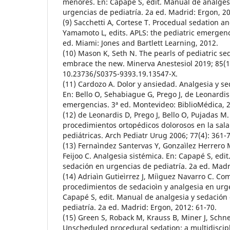
menores. En: Capapé S, edit. Manual de analges
urgencias de pediatría. 2a ed. Madrid: Ergon, 2
(9) Sacchetti A, Cortese T. Procedual sedation an
Yamamoto L, edits. APLS: the pediatric emergen
ed. Miami: Jones and Bartlett Learning, 2012.
(10) Mason K, Seth N. The pearls of pediatric se
embrace the new. Minerva Anestesiol 2019; 85(10
10.23736/S0375-9393.19.13547-X.
(11) Cardozo A. Dolor y ansiedad. Analgesia y s
En: Bello O, Sehabiague G, Prego J, de Leonardis
emergencias. 3ª ed. Montevideo: BiblioMédica, 
(12) de Leonardis D, Prego J, Bello O, Pujadas M
procedimientos ortopédicos dolorosos en la sal
pediátricas. Arch Pediatr Urug 2006; 77(4): 361-7
(13) Fernaìndez Santervas Y, Gonzaìlez Herrero 
Feijoo C. Analgesia sistémica. En: Capapé S, edi
sedación en urgencias de pediatría. 2a ed. Madr
(14) Adriaìn Gutieìrrez J, Miìguez Navarro C. Co
procedimientos de sedacioìn y analgesia en urge
Capapé S, edit. Manual de analgesia y sedación
pediatría. 2a ed. Madrid: Ergon, 2012: 61-70.
(15) Green S, Roback M, Krauss B, Miner J, Schneid
Unscheduled procedural sedation: a multidiscip