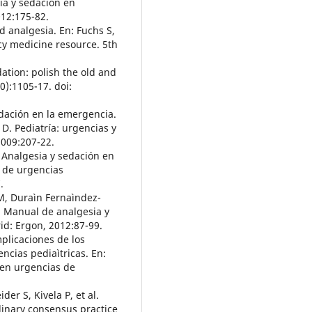
ia y sedación en
012:175-82.
d analgesia. En: Fuchs S,
cy medicine resource. 5th
dation: polish the old and
):1105-17. doi:
edación en la emergencia.
 D. Pediatría: urgencias y
2009:207-22.
. Analgesia y sedación en
a de urgencias
.
M, Duraìn Fernaìndez-
t. Manual de analgesia y
id: Ergon, 2012:87-99.
mplicaciones de los
ncias pediaìtricas. En:
 en urgencias de
er S, Kivela P, et al.
linary consensus practice