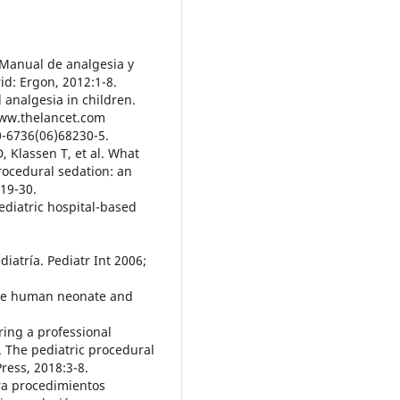
. Manual de analgesia y
id: Ergon, 2012:1-8.
 analgesia in children.
www.thelancet.com
0-6736(06)68230-5.
D, Klassen T, et al. What
rocedural sedation: an
19-30.
ediatric hospital-based
diatría. Pediatr Int 2006;
 the human neonate and
uring a professional
s. The pediatric procedural
ress, 2018:3-8.
ara procedimientos