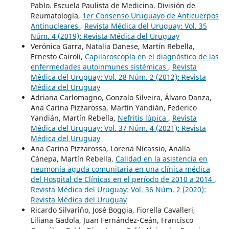
Pablo. Escuela Paulista de Medicina. División de
Reumatología,
1er Consenso Uruguayo de Anticuerpos
Antinucleares
,
Revista Médica del Uruguay: Vol. 35
Núm. 4 (2019): Revista Médica del Uruguay
Verónica Garra, Natalia Danese, Martín Rebella,
Ernesto Cairoli,
Capilaroscopía en el diagnóstico de las
enfermedades autoinmunes sistémicas
,
Revista
Médica del Uruguay: Vol. 28 Núm. 2 (2012): Revista
Médica del Uruguay
Adriana Carlomagno, Gonzalo Silveira, Álvaro Danza,
Ana Carina Pizzarossa, Martín Yandián, Federico
Yandián, Martín Rebella,
Nefritis lúpica
,
Revista
Médica del Uruguay: Vol. 37 Núm. 4 (2021): Revista
Médica del Uruguay
Ana Carina Pizzarossa, Lorena Nicassio, Analía
Cánepa, Martín Rebella,
Calidad en la asistencia en
neumonía aguda comunitaria en una clínica médica
del Hospital de Clínicas en el período de 2010 a 2014
,
Revista Médica del Uruguay: Vol. 36 Núm. 2 (2020):
Revista Médica del Uruguay
Ricardo Silvariño, José Boggia, Fiorella Cavalleri,
Liliana Gadola, Juan Fernández-Ceán, Francisco