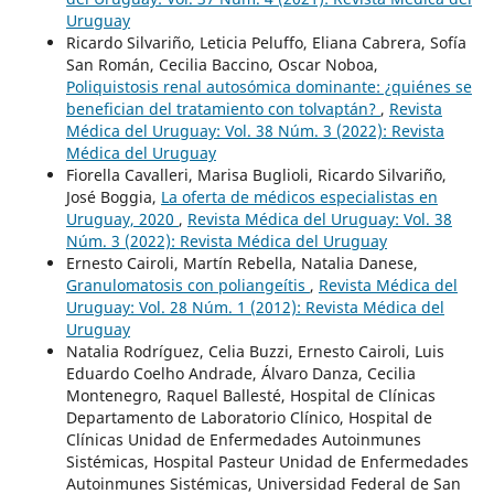
Uruguay
Ricardo Silvariño, Leticia Peluffo, Eliana Cabrera, Sofía
San Román, Cecilia Baccino, Oscar Noboa,
Poliquistosis renal autosómica dominante: ¿quiénes se
benefician del tratamiento con tolvaptán?
,
Revista
Médica del Uruguay: Vol. 38 Núm. 3 (2022): Revista
Médica del Uruguay
Fiorella Cavalleri, Marisa Buglioli, Ricardo Silvariño,
José Boggia,
La oferta de médicos especialistas en
Uruguay, 2020
,
Revista Médica del Uruguay: Vol. 38
Núm. 3 (2022): Revista Médica del Uruguay
Ernesto Cairoli, Martín Rebella, Natalia Danese,
Granulomatosis con poliangeítis
,
Revista Médica del
Uruguay: Vol. 28 Núm. 1 (2012): Revista Médica del
Uruguay
Natalia Rodríguez, Celia Buzzi, Ernesto Cairoli, Luis
Eduardo Coelho Andrade, Álvaro Danza, Cecilia
Montenegro, Raquel Ballesté, Hospital de Clínicas
Departamento de Laboratorio Clínico, Hospital de
Clínicas Unidad de Enfermedades Autoinmunes
Sistémicas, Hospital Pasteur Unidad de Enfermedades
Autoinmunes Sistémicas, Universidad Federal de San