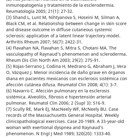
inmunopatogenia y tratamiento de la esclerodermia.
Reumatología 2005; 21(1): 27-32.
(3) Shand L, Lunt M, Nihtyanova S, Hoseini M, Silman A,
Black CM, et al. Relationship between change in skin score
and disease outcome in diffuse cutaneous systemic
sclerosis: application of a latent linear trajectory model.
Arthritis Rheum 2007; 56(7): 2422-31.
(4) Flavahan NA, Flavahan S, Mitra S, Chotani MA. The
vasculopathy of Raynaud’s phenomenon and scleroderma.
Rheum Dis Clin North Am 2003; 29(2): 275-91.
(5) Rojas-Serrano J, Codina H, Medrano G, Abraham J, Vera
O, Vázquez J. Menor incidencia de daño grave en órganos
diana en pacientes mexicanos con esclerosis sistémica con
afección cutánea difusa. Reumatol Clin 2008; 4(1): 3-7.
(6) Navarro C. Afección pulmonary en la esclerosis
sistémica. Alveolitis, fibrosis e hipertensión arterial
pulmonar. Reumatol Clin 2006; 2 (Supl 3): S16-9.
(7) Scully RE, Mark EJ, MacNeely WF, McNeely BU. Case
records of the Massachusetts General Hospital. Weekly
clinicopathological exercises. Case 20-1989. A 33-year-old
woman with exertional dyspnea and Raynaud’s
phenomenon. N Engl J Med 1989; 320(20): 1333-40.