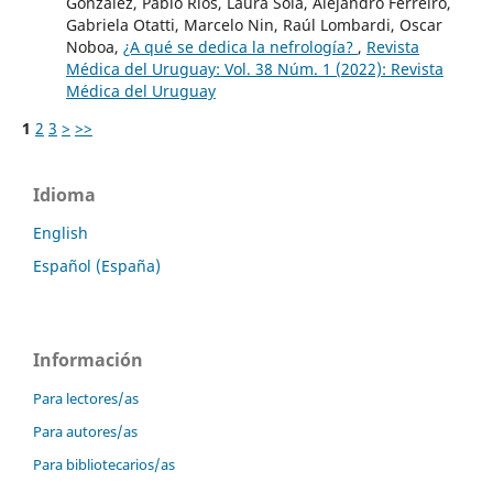
González, Pablo Ríos, Laura Solá, Alejandro Ferreiro,
Gabriela Otatti, Marcelo Nin, Raúl Lombardi, Oscar
Noboa,
¿A qué se dedica la nefrología?
,
Revista
Médica del Uruguay: Vol. 38 Núm. 1 (2022): Revista
Médica del Uruguay
1
2
3
>
>>
Idioma
English
Español (España)
Información
Para lectores/as
Para autores/as
Para bibliotecarios/as