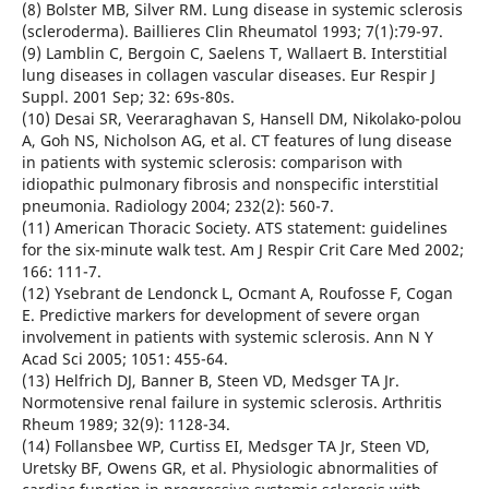
(8) Bolster MB, Silver RM. Lung disease in systemic sclerosis
(scleroderma). Baillieres Clin Rheumatol 1993; 7(1):79-97.
(9) Lamblin C, Bergoin C, Saelens T, Wallaert B. Interstitial
lung diseases in collagen vascular diseases. Eur Respir J
Suppl. 2001 Sep; 32: 69s-80s.
(10) Desai SR, Veeraraghavan S, Hansell DM, Nikolako-polou
A, Goh NS, Nicholson AG, et al. CT features of lung disease
in patients with systemic sclerosis: comparison with
idiopathic pulmonary fibrosis and nonspecific interstitial
pneumonia. Radiology 2004; 232(2): 560-7.
(11) American Thoracic Society. ATS statement: guidelines
for the six-minute walk test. Am J Respir Crit Care Med 2002;
166: 111-7.
(12) Ysebrant de Lendonck L, Ocmant A, Roufosse F, Cogan
E. Predictive markers for development of severe organ
involvement in patients with systemic sclerosis. Ann N Y
Acad Sci 2005; 1051: 455-64.
(13) Helfrich DJ, Banner B, Steen VD, Medsger TA Jr.
Normotensive renal failure in systemic sclerosis. Arthritis
Rheum 1989; 32(9): 1128-34.
(14) Follansbee WP, Curtiss EI, Medsger TA Jr, Steen VD,
Uretsky BF, Owens GR, et al. Physiologic abnormalities of