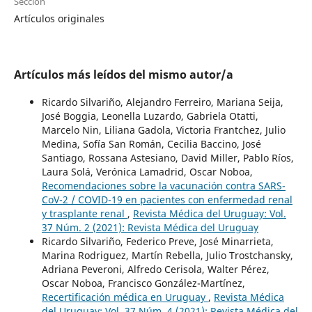
Sección
Artículos originales
Artículos más leídos del mismo autor/a
Ricardo Silvariño, Alejandro Ferreiro, Mariana Seija,
José Boggia, Leonella Luzardo, Gabriela Otatti,
Marcelo Nin, Liliana Gadola, Victoria Frantchez, Julio
Medina, Sofía San Román, Cecilia Baccino, José
Santiago, Rossana Astesiano, David Miller, Pablo Ríos,
Laura Solá, Verónica Lamadrid, Oscar Noboa,
Recomendaciones sobre la vacunación contra SARS-
CoV-2 / COVID-19 en pacientes con enfermedad renal
y trasplante renal
,
Revista Médica del Uruguay: Vol.
37 Núm. 2 (2021): Revista Médica del Uruguay
Ricardo Silvariño, Federico Preve, José Minarrieta,
Marina Rodriguez, Martín Rebella, Julio Trostchansky,
Adriana Peveroni, Alfredo Cerisola, Walter Pérez,
Oscar Noboa, Francisco González-Martínez,
Recertificación médica en Uruguay
,
Revista Médica
del Uruguay: Vol. 37 Núm. 4 (2021): Revista Médica del