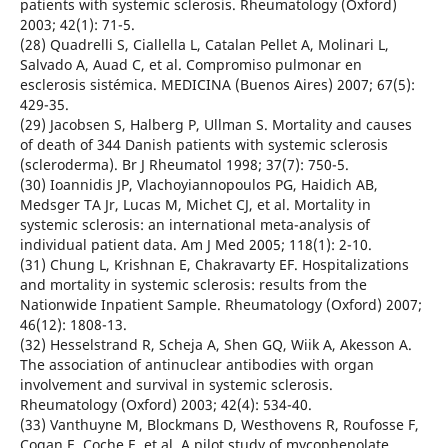
patients with systemic sclerosis. Rheumatology (Oxford)
2003; 42(1): 71-5.
(28) Quadrelli S, Ciallella L, Catalan Pellet A, Molinari L,
Salvado A, Auad C, et al. Compromiso pulmonar en
esclerosis sistémica. MEDICINA (Buenos Aires) 2007; 67(5):
429-35.
(29) Jacobsen S, Halberg P, Ullman S. Mortality and causes
of death of 344 Danish patients with systemic sclerosis
(scleroderma). Br J Rheumatol 1998; 37(7): 750-5.
(30) Ioannidis JP, Vlachoyiannopoulos PG, Haidich AB,
Medsger TA Jr, Lucas M, Michet CJ, et al. Mortality in
systemic sclerosis: an international meta-analysis of
individual patient data. Am J Med 2005; 118(1): 2-10.
(31) Chung L, Krishnan E, Chakravarty EF. Hospitalizations
and mortality in systemic sclerosis: results from the
Nationwide Inpatient Sample. Rheumatology (Oxford) 2007;
46(12): 1808-13.
(32) Hesselstrand R, Scheja A, Shen GQ, Wiik A, Akesson A.
The association of antinuclear antibodies with organ
involvement and survival in systemic sclerosis.
Rheumatology (Oxford) 2003; 42(4): 534-40.
(33) Vanthuyne M, Blockmans D, Westhovens R, Roufosse F,
Cogan E, Coche E, et al. A pilot study of mycophenolate