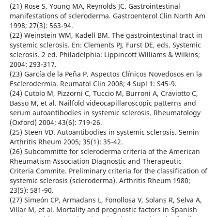
(21) Rose S, Young MA, Reynolds JC. Gastrointestinal
manifestations of scleroderma. Gastroenterol Clin North Am
1998; 27(3): 563-94.
(22) Weinstein WM, Kadell BM. The gastrointestinal tract in
systemic sclerosis. En: Clements PJ, Furst DE, eds. Systemic
sclerosis. 2 ed. Philadelphia: Lippincott Williams & Wilkins;
2004: 293-317.
(23) García de la Peña P. Aspectos Clínicos Novedosos en la
Esclerodermia. Reumatol Clin 2008; 4 Supl 1: S45-9.
(24) Cutolo M, Pizzorni C, Tuccio M, Burroni A, Craviotto C,
Basso M, et al. Nailfold videocapillaroscopic patterns and
serum autoantibodies in systemic sclerosis. Rheumatology
(Oxford) 2004; 43(6): 719-26.
(25) Steen VD. Autoantibodies in systemic sclerosis. Semin
Arthritis Rheum 2005; 35(1): 35-42.
(26) Subcommitte for scleroderma criteria of the American
Rheumatism Association Diagnostic and Therapeutic
Criteria Commite. Preliminary criteria for the classification of
systemic sclerosis (scleroderma). Arthritis Rheum 1980;
23(5): 581-90.
(27) Simeón CP, Armadans L, Fonollosa V, Solans R, Selva A,
Villar M, et al. Mortality and prognostic factors in Spanish