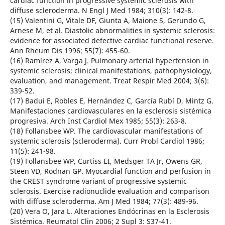
cardiac function in progressive systemic sclerosis with
diffuse scleroderma. N Engl J Med 1984; 310(3): 142-8.
(15) Valentini G, Vitale DF, Giunta A, Maione S, Gerundo G,
Arnese M, et al. Diastolic abnormalities in systemic sclerosis:
evidence for associated defective cardiac functional reserve.
Ann Rheum Dis 1996; 55(7): 455-60.
(16) Ramírez A, Varga J. Pulmonary arterial hypertension in
systemic sclerosis: clinical manifestations, pathophysiology,
evaluation, and management. Treat Respir Med 2004; 3(6):
339-52.
(17) Badui E, Robles E, Hernández C, García Rubí D, Mintz G.
Manifestaciones cardiovasculares en la esclerosis sistémica
progresiva. Arch Inst Cardiol Mex 1985; 55(3): 263-8.
(18) Follansbee WP. The cardiovascular manifestations of
systemic sclerosis (scleroderma). Curr Probl Cardiol 1986;
11(5): 241-98.
(19) Follansbee WP, Curtiss EI, Medsger TA Jr, Owens GR,
Steen VD, Rodnan GP. Myocardial function and perfusion in
the CREST syndrome variant of progressive systemic
sclerosis. Exercise radionuclide evaluation and comparison
with diffuse scleroderma. Am J Med 1984; 77(3): 489-96.
(20) Vera O, Jara L. Alteraciones Endócrinas en la Esclerosis
Sistémica. Reumatol Clin 2006; 2 Supl 3: S37-41.