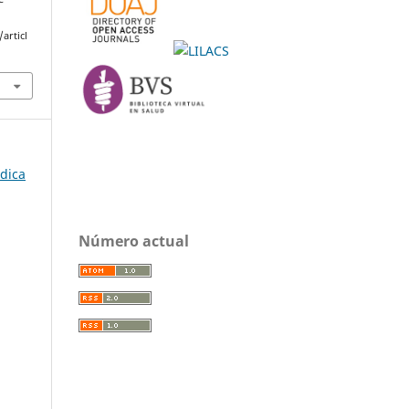
:
articl
édica
Número actual