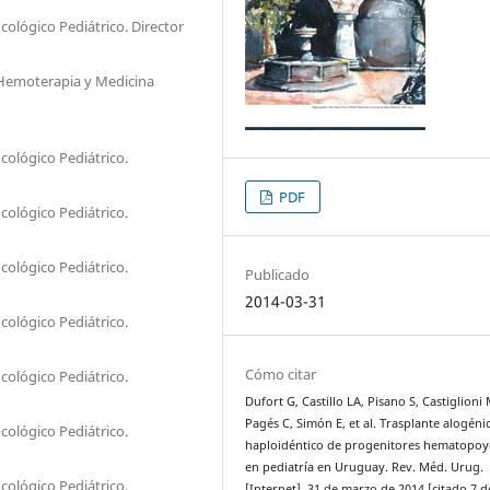
ológico Pediátrico. Director
 Hemoterapia y Medicina
cológico Pediátrico.
PDF
cológico Pediátrico.
cológico Pediátrico.
Publicado
2014-03-31
cológico Pediátrico.
Cómo citar
cológico Pediátrico.
Dufort G, Castillo LA, Pisano S, Castiglioni 
Pagés C, Simón E, et al. Trasplante alogéni
cológico Pediátrico.
haploidéntico de progenitores hematopoy
en pediatría en Uruguay. Rev. Méd. Urug.
cológico Pediátrico.
[Internet]. 31 de marzo de 2014 [citado 7 d