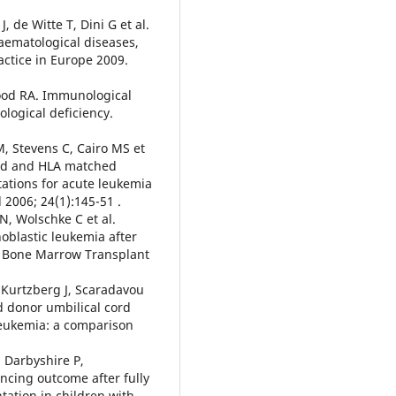
 de Witte T, Dini G et al.
aematological diseases,
ctice in Europe 2009.
Good RA. Immunological
logical deficiency.
, Stevens C, Cairo MS et
ted and HLA matched
tations for acute leukemia
 2006; 24(1):145-51 .
 N, Wolschke C et al.
oblastic leukemia after
n. Bone Marrow Transplant
 Kurtzberg J, Scaradavou
d donor umbilical cord
leukemia: a comparison
, Darbyshire P,
encing outcome after fully
tation in children with