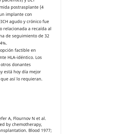
amida postrasplante (4
 un implante con
EICH agudo y crónico fue
 relacionada a recaída al
ana de seguimiento de 32
2,4%.
opción factible en
nte HLA-idéntico. Los
 otros donantes
ay está hoy día mejor
que así lo requieran.
fer A, Flournov N et al.
ted by chemotherapy,
ansplantation. Blood 1977;