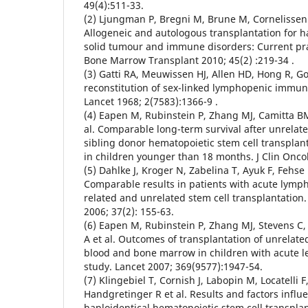
49(4):511-33.
(2) Ljungman P, Bregni M, Brune M, Cornelissen J,
Allogeneic and autologous transplantation for h
solid tumour and immune disorders: Current pra
Bone Marrow Transplant 2010; 45(2) :219-34 .
(3) Gatti RA, Meuwissen HJ, Allen HD, Hong R, 
reconstitution of sex-linked lymphopenic immuno
Lancet 1968; 2(7583):1366-9 .
(4) Eapen M, Rubinstein P, Zhang MJ, Camitta BM
al. Comparable long-term survival after unrela
sibling donor hematopoietic stem cell transplan
in children younger than 18 months. J Clin Oncol
(5) Dahlke J, Kroger N, Zabelina T, Ayuk F, Fehse
Comparable results in patients with acute lymph
related and unrelated stem cell transplantatio
2006; 37(2): 155-63.
(6) Eapen M, Rubinstein P, Zhang MJ, Stevens C,
A et al. Outcomes of transplantation of unrelate
blood and bone marrow in children with acute 
study. Lancet 2007; 369(9577):1947-54.
(7) Klingebiel T, Cornish J, Labopin M, Locatelli F
Handgretinger R et al. Results and factors influ
haploidentical hematopoietic stem cell transplan