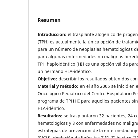
Resumen
Introducción:
el trasplante alogénico de proge
(TPH) es actualmente la única opción de tratami
para un número de neoplasias hematológicas de 
para algunas enfermedades no malignas heredita
TPH haploidéntico (HI) es una opción válida par
un hermano HLA-idéntico.
Objetivo:
describir los resultados obtenidos con
Material y método:
en el año 2005 se inició en 
Oncológico Pediátrico del Centro Hospitalario Pe
programa de TPH HI para aquellos pacientes si
HLA-idéntico.
Resultados:
se trasplantaron 32 pacientes, 24 c
hematológicas y 8 con enfermedades no malignas
estrategias de prevención de la enfermedad inj
(EICH), depleción de linfocitos T (DLT) in vitro
(2