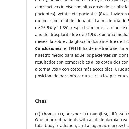
alorreactivos in vivo
con altas dosis de ciclofosf
pacientes). Veintisiete pacientes (84%) tuvieron
quimerismo total del donante. La incidencia de 
de 26,9% y 11,8%, respectivamente. La muerte no
año del trasplante fue de 21,9%. Con una medi
meses, la sobrevida global a dos años fue de 5
Conclusiones:
el TPH HI ha demostrado ser una 
nuestro medio para aquellos pacientes sin dona
resultados son comparables a los obtenidos con
alternativos y con costos más accesibles. Urugu
posicionado para ofrecer un TPH a los pacientes 
Citas
(1) Thomas ED, Buckner CD, Banaji M, Clift RA, Fe
One hundred patients with acute leukemia trea
total body irradiation, and allogeneic marrow tr