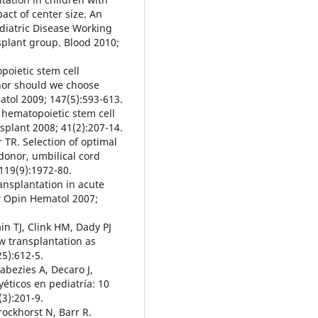
act of center size. An
diatric Disease Working
plant group. Blood 2010;
poietic stem cell
onor should we choose
atol 2009; 147(5):593-613.
e hematopoietic stem cell
splant 2008; 41(2):207-14.
r TR. Selection of optimal
donor, umbilical cord
 119(9):1972-80.
ansplantation in acute
r Opin Hematol 2007;
n TJ, Clink HM, Dady PJ
w transplantation as
5):612-5.
Dabezies A, Decaro J,
éticos en pediatría: 10
3):201-9.
Brockhorst N, Barr R.