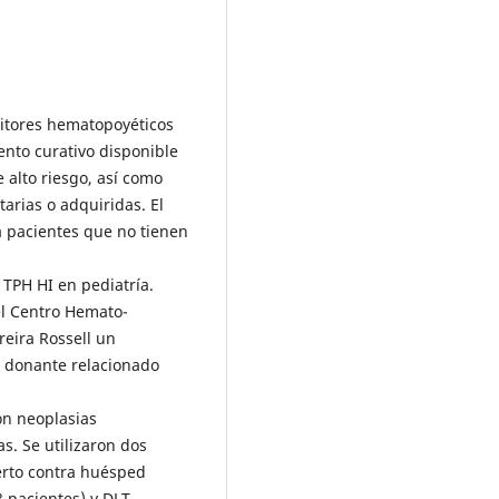
nitores hematopoyéticos
ento curativo disponible
alto riesgo, así como
rias o adquiridas. El
a pacientes que no tienen
 TPH HI en pediatría.
el Centro Hemato-
reira Rossell un
n donante relacionado
on neoplasias
. Se utilizaron dos
erto contra huésped
8 pacientes) y DLT