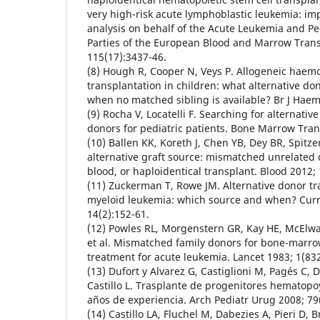
very high-risk acute lymphoblastic leukemia: imp
analysis on behalf of the Acute Leukemia and Pe
Parties of the European Blood and Marrow Trans
115(17):3437-46.
(8) Hough R, Cooper N, Veys P. Allogeneic haemo
transplantation in children: what alternative d
when no matched sibling is available? Br J Haem
(9) Rocha V, Locatelli F. Searching for alternativ
donors for pediatric patients. Bone Marrow Tran
(10) Ballen KK, Koreth J, Chen YB, Dey BR, Spitze
alternative graft source: mismatched unrelated 
blood, or haploidentical transplant. Blood 2012;
(11) Zuckerman T, Rowe JM. Alternative donor tr
myeloid leukemia: which source and when? Cur
14(2):152-61.
(12) Powles RL, Morgenstern GR, Kay HE, McElwai
et al. Mismatched family donors for bone-marro
treatment for acute leukemia. Lancet 1983; 1(832
(13) Dufort y Alvarez G, Castiglioni M, Pagés C, 
Castillo L. Trasplante de progenitores hematopoy
años de experiencia. Arch Pediatr Urug 2008; 79(
(14) Castillo LA, Fluchel M, Dabezies A, Pieri D, 