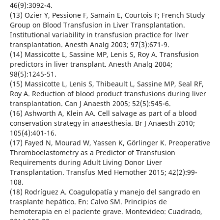
46(9):3092-4.
(13) Ozier Y, Pessione F, Samain E, Courtois F; French Study
Group on Blood Transfusion in Liver Transplantation.
Institutional variability in transfusion practice for liver
transplantation. Anesth Analg 2003; 97(3):671-9.
(14) Massicotte L, Sassine MP, Lenis S, Roy A. Transfusion
predictors in liver transplant. Anesth Analg 2004;
98(5):1245-51.
(15) Massicotte L, Lenis S, Thibeault L, Sassine MP, Seal RF,
Roy A. Reduction of blood product transfusions during liver
transplantation. Can J Anaesth 2005; 52(5):545-6.
(16) Ashworth A, Klein AA. Cell salvage as part of a blood
conservation strategy in anaesthesia. Br J Anaesth 2010;
105(4):401-16.
(17) Fayed N, Mourad W, Yassen K, Görlinger K. Preoperative
Thromboelastometry as a Predictor of Transfusion
Requirements during Adult Living Donor Liver
Transplantation. Transfus Med Hemother 2015; 42(2):99-
108.
(18) Rodríguez A. Coagulopatía y manejo del sangrado en
trasplante hepático. En: Calvo SM. Principios de
hemoterapia en el paciente grave. Montevideo: Cuadrado,