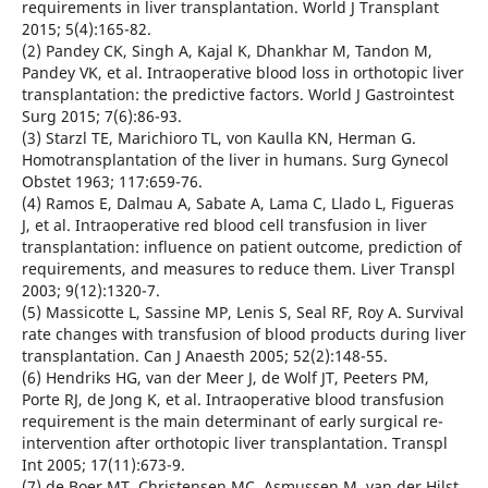
requirements in liver transplantation. World J Transplant
2015; 5(4):165-82.
(2) Pandey CK, Singh A, Kajal K, Dhankhar M, Tandon M,
Pandey VK, et al. Intraoperative blood loss in orthotopic liver
transplantation: the predictive factors. World J Gastrointest
Surg 2015; 7(6):86-93.
(3) Starzl TE, Marichioro TL, von Kaulla KN, Herman G.
Homotransplantation of the liver in humans. Surg Gynecol
Obstet 1963; 117:659-76.
(4) Ramos E, Dalmau A, Sabate A, Lama C, Llado L, Figueras
J, et al. Intraoperative red blood cell transfusion in liver
transplantation: influence on patient outcome, prediction of
requirements, and measures to reduce them. Liver Transpl
2003; 9(12):1320-7.
(5) Massicotte L, Sassine MP, Lenis S, Seal RF, Roy A. Survival
rate changes with transfusion of blood products during liver
transplantation. Can J Anaesth 2005; 52(2):148-55.
(6) Hendriks HG, van der Meer J, de Wolf JT, Peeters PM,
Porte RJ, de Jong K, et al. Intraoperative blood transfusion
requirement is the main determinant of early surgical re-
intervention after orthotopic liver transplantation. Transpl
Int 2005; 17(11):673-9.
(7) de Boer MT, Christensen MC, Asmussen M, van der Hilst