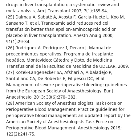
drugs in liver transplantation: a systematic review and
meta-analysis. Am J Transplant 2007; 7(1):185-94.
(25) Dalmau A, Sabaté A, Acosta F, Garcia-Huete L, Koo M,
Sansano T, et al. Tranexamic acid reduces red cell
transfusión better than epsilon-aminocaproic acid or
placebo in liver transplantation. Anesth Analg 2000;
91(1):29-34.
(26) Rodríguez A, Rodríguez I, Decaro J. Manual de
procedimientos operativos. Programa de trasplante
hepático. Montevideo: Cátedra y Dpto. de Medicina
Transfusional de la Facultad de Medicina de UDELAR, 2009.
(27) Kozek-Langenecker SA, Afshari A, Albaladejo P,
Santullano CA, De Robertis E, Filipescu DC, et al.
Management of severe perioperative bleeding: guidelines
from the European Society of Anaesthesiology. Eur J
Anaesthesiol 2013; 30(6):270- 382.
(28) American Society of Anesthesiologists Task Force on
Perioperative Blood Management. Practice guidelines for
perioperative blood management: an updated report by the
American Society of Anesthesiologists Task Force on
Perioperative Blood Management. Anesthesiology 2015;
122(2):241-75.