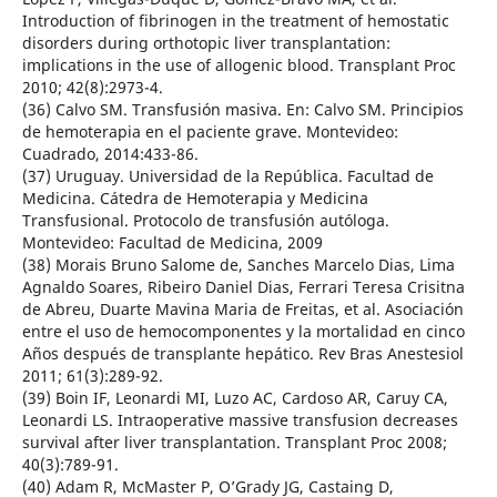
Introduction of fibrinogen in the treatment of hemostatic
disorders during orthotopic liver transplantation:
implications in the use of allogenic blood. Transplant Proc
2010; 42(8):2973-4.
(36) Calvo SM. Transfusión masiva. En: Calvo SM. Principios
de hemoterapia en el paciente grave. Montevideo:
Cuadrado, 2014:433-86.
(37) Uruguay. Universidad de la República. Facultad de
Medicina. Cátedra de Hemoterapia y Medicina
Transfusional. Protocolo de transfusión autóloga.
Montevideo: Facultad de Medicina, 2009
(38) Morais Bruno Salome de, Sanches Marcelo Dias, Lima
Agnaldo Soares, Ribeiro Daniel Dias, Ferrari Teresa Crisitna
de Abreu, Duarte Mavina Maria de Freitas, et al. Asociación
entre el uso de hemocomponentes y la mortalidad en cinco
Años después de transplante hepático. Rev Bras Anestesiol
2011; 61(3):289-92.
(39) Boin IF, Leonardi MI, Luzo AC, Cardoso AR, Caruy CA,
Leonardi LS. Intraoperative massive transfusion decreases
survival after liver transplantation. Transplant Proc 2008;
40(3):789-91.
(40) Adam R, McMaster P, O’Grady JG, Castaing D,