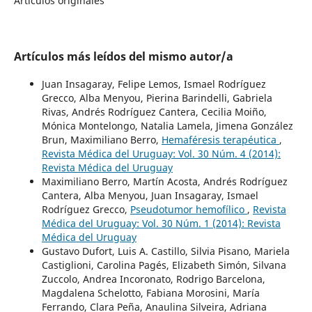
Artículos originales
Artículos más leídos del mismo autor/a
Juan Insagaray, Felipe Lemos, Ismael Rodríguez
Grecco, Alba Menyou, Pierina Barindelli, Gabriela
Rivas, Andrés Rodríguez Cantera, Cecilia Moiño,
Mónica Montelongo, Natalia Lamela, Jimena González
Brun, Maximiliano Berro,
Hemaféresis terapéutica
,
Revista Médica del Uruguay: Vol. 30 Núm. 4 (2014):
Revista Médica del Uruguay
Maximiliano Berro, Martín Acosta, Andrés Rodríguez
Cantera, Alba Menyou, Juan Insagaray, Ismael
Rodríguez Grecco,
Pseudotumor hemofílico
,
Revista
Médica del Uruguay: Vol. 30 Núm. 1 (2014): Revista
Médica del Uruguay
Gustavo Dufort, Luis A. Castillo, Silvia Pisano, Mariela
Castiglioni, Carolina Pagés, Elizabeth Simón, Silvana
Zuccolo, Andrea Incoronato, Rodrigo Barcelona,
Magdalena Schelotto, Fabiana Morosini, María
Ferrando, Clara Peña, Anaulina Silveira, Adriana