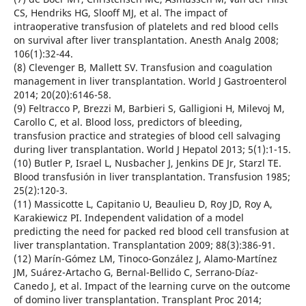
CS, Hendriks HG, Slooff MJ, et al. The impact of
intraoperative transfusion of platelets and red blood cells
on survival after liver transplantation. Anesth Analg 2008;
106(1):32-44.
(8) Clevenger B, Mallett SV. Transfusion and coagulation
management in liver transplantation. World J Gastroenterol
2014; 20(20):6146-58.
(9) Feltracco P, Brezzi M, Barbieri S, Galligioni H, Milevoj M,
Carollo C, et al. Blood loss, predictors of bleeding,
transfusion practice and strategies of blood cell salvaging
during liver transplantation. World J Hepatol 2013; 5(1):1-15.
(10) Butler P, Israel L, Nusbacher J, Jenkins DE Jr, Starzl TE.
Blood transfusión in liver transplantation. Transfusion 1985;
25(2):120-3.
(11) Massicotte L, Capitanio U, Beaulieu D, Roy JD, Roy A,
Karakiewicz PI. Independent validation of a model
predicting the need for packed red blood cell transfusion at
liver transplantation. Transplantation 2009; 88(3):386-91.
(12) Marín-Gómez LM, Tinoco-González J, Alamo-Martínez
JM, Suárez-Artacho G, Bernal-Bellido C, Serrano-Díaz-
Canedo J, et al. Impact of the learning curve on the outcome
of domino liver transplantation. Transplant Proc 2014;