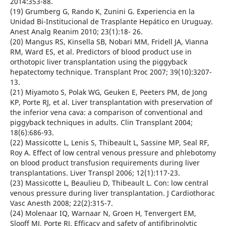
2014:353-88.
(19) Grumberg G, Rando K, Zunini G. Experiencia en la
Unidad Bi-Institucional de Trasplante Hepático en Uruguay.
Anest Analg Reanim 2010; 23(1):18- 26.
(20) Mangus RS, Kinsella SB, Nobari MM, Fridell JA, Vianna
RM, Ward ES, et al. Predictors of blood product use in
orthotopic liver transplantation using the piggyback
hepatectomy technique. Transplant Proc 2007; 39(10):3207-
13.
(21) Miyamoto S, Polak WG, Geuken E, Peeters PM, de Jong
KP, Porte RJ, et al. Liver transplantation with preservation of
the inferior vena cava: a comparison of conventional and
piggyback techniques in adults. Clin Transplant 2004;
18(6):686-93.
(22) Massicotte L, Lenis S, Thibeault L, Sassine MP, Seal RF,
Roy A. Effect of low central venous pressure and phlebotomy
on blood product transfusion requirements during liver
transplantations. Liver Transpl 2006; 12(1):117-23.
(23) Massicotte L, Beaulieu D, Thibeault L. Con: low central
venous pressure during liver transplantation. J Cardiothorac
Vasc Anesth 2008; 22(2):315-7.
(24) Molenaar IQ, Warnaar N, Groen H, Tenvergert EM,
Slooff MJ, Porte RJ. Efficacy and safety of antifibrinolytic