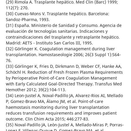
(29) Rimola A. Trasplante hepático. Med Clin (Barc) 1999;
112(7): 270.
(30) Cuevas-Mons V. Trasplante hepático. Barcelona:
Sandoz-Pharma, 1993.
(31) España. Ministerio de Sanidad y Consumo. Agencia de
evaluación de tecnologías sanitarias. Indicaciones y
contraindicaciones del trasplante y retrasplante hepático.
Madrid: AETS - Instituto San Carlos III, 1995.
(32) Görlinger K. Coagulation management during liver
transplantation. Hamostaseologie 2006; 26(3 Suppl 1):S64-
76.
(33) Görlinger K, Fries D, Dirkmann D, Weber CF, Hanke AA,
Schöchl H. Reduction of Fresh Frozen Plasma Requirements
by Perioperative Point-of-Care Coagulation Management
with Early Calculated Goal-Directed Therapy. Transfus Med
Hemother 2012; 39(2):104-113.
(34) Leon-Justel A, Noval-Padillo JA, Alvarez-Rios AI, Mellado
P, Gomez-Bravo MA, Álamo JM, et al. Point-of-care
haemostasis monitoring during liver transplantation
reduces transfusion requirements and improves patient
outcome. Clin Chim Acta 2015; 446:277-83.
(35) Noval-Padillo JA, León-Justel A, Mellado-Miras P, Porras-
Lopez F, Villegas-Duque D, Gomez-Bravo MA, et al.