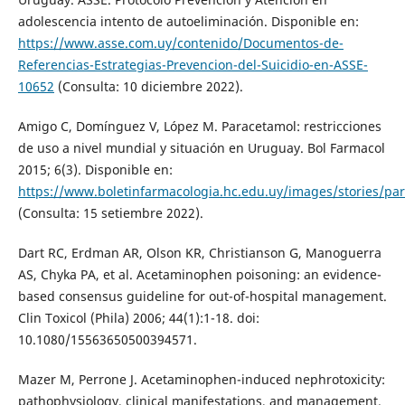
adolescencia intento de autoeliminación. Disponible en:
https://www.asse.com.uy/contenido/Documentos-de-
Referencias-Estrategias-Prevencion-del-Suicidio-en-ASSE-
10652
(Consulta: 10 diciembre 2022).
Amigo C, Domínguez V, López M. Paracetamol: restricciones
de uso a nivel mundial y situación en Uruguay. Bol Farmacol
2015; 6(3). Disponible en:
https://www.boletinfarmacologia.hc.edu.uy/images/stories/pa
(Consulta: 15 setiembre 2022).
Dart RC, Erdman AR, Olson KR, Christianson G, Manoguerra
AS, Chyka PA, et al. Acetaminophen poisoning: an evidence-
based consensus guideline for out-of-hospital management.
Clin Toxicol (Phila) 2006; 44(1):1-18. doi:
10.1080/15563650500394571.
Mazer M, Perrone J. Acetaminophen-induced nephrotoxicity:
pathophysiology, clinical manifestations, and management.