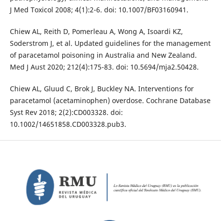
J Med Toxicol 2008; 4(1):2-6. doi: 10.1007/BF03160941.
Chiew AL, Reith D, Pomerleau A, Wong A, Isoardi KZ,
Soderstrom J, et al. Updated guidelines for the management
of paracetamol poisoning in Australia and New Zealand.
Med J Aust 2020; 212(4):175-83. doi: 10.5694/mja2.50428.
Chiew AL, Gluud C, Brok J, Buckley NA. Interventions for
paracetamol (acetaminophen) overdose. Cochrane Database
Syst Rev 2018; 2(2):CD003328. doi:
10.1002/14651858.CD003328.pub3.