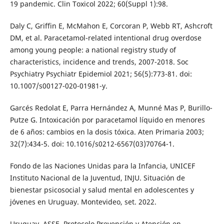
19 pandemic. Clin Toxicol 2022; 60(Suppl 1):98.
Daly C, Griffin E, McMahon E, Corcoran P, Webb RT, Ashcroft
DM, et al. Paracetamol-related intentional drug overdose
among young people: a national registry study of
characteristics, incidence and trends, 2007-2018. Soc
Psychiatry Psychiatr Epidemiol 2021; 56(5):773-81. doi:
10.1007/s00127-020-01981-y.
Garcés Redolat E, Parra Hernández A, Munné Mas P, Burillo-
Putze G. Intoxicación por paracetamol líquido en menores
de 6 años: cambios en la dosis tóxica. Aten Primaria 2003;
32(7):434-5. doi: 10.1016/s0212-6567(03)70764-1.
Fondo de las Naciones Unidas para la Infancia, UNICEF
Instituto Nacional de la Juventud, INJU. Situación de
bienestar psicosocial y salud mental en adolescentes y
jóvenes en Uruguay. Montevideo, set. 2022.
Uruguay. ASSE. Protocolo Prevención y Atención en