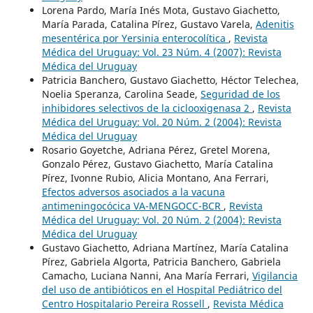
Lorena Pardo, María Inés Mota, Gustavo Giachetto,
María Parada, Catalina Pírez, Gustavo Varela,
Adenitis
mesentérica por Yersinia enterocolítica
,
Revista
Médica del Uruguay: Vol. 23 Núm. 4 (2007): Revista
Médica del Uruguay
Patricia Banchero, Gustavo Giachetto, Héctor Telechea,
Noelia Speranza, Carolina Seade,
Seguridad de los
inhibidores selectivos de la ciclooxigenasa 2
,
Revista
Médica del Uruguay: Vol. 20 Núm. 2 (2004): Revista
Médica del Uruguay
Rosario Goyetche, Adriana Pérez, Gretel Morena,
Gonzalo Pérez, Gustavo Giachetto, María Catalina
Pírez, Ivonne Rubio, Alicia Montano, Ana Ferrari,
Efectos adversos asociados a la vacuna
antimeningocócica VA-MENGOCC-BCR
,
Revista
Médica del Uruguay: Vol. 20 Núm. 2 (2004): Revista
Médica del Uruguay
Gustavo Giachetto, Adriana Martínez, María Catalina
Pírez, Gabriela Algorta, Patricia Banchero, Gabriela
Camacho, Luciana Nanni, Ana María Ferrari,
Vigilancia
del uso de antibióticos en el Hospital Pediátrico del
Centro Hospitalario Pereira Rossell
,
Revista Médica