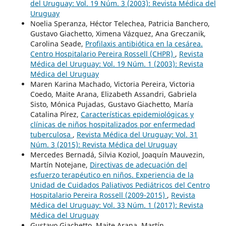
del Uruguay: Vol. 19 Núm. 3 (2003): Revista Médica del
Uruguay
Noelia Speranza, Héctor Telechea, Patricia Banchero,
Gustavo Giachetto, Ximena Vázquez, Ana Greczanik,
Carolina Seade,
Profilaxis antibiótica en la cesárea.
Centro Hospitalario Pereira Rossell (CHPR)
,
Revista
Médica del Uruguay: Vol. 19 Núm. 1 (2003): Revista
Médica del Uruguay
Maren Karina Machado, Victoria Pereira, Victoria
Coedo, Maite Arana, Elizabeth Assandri, Gabriela
Sisto, Mónica Pujadas, Gustavo Giachetto, María
Catalina Pírez,
Características epidemiológicas y
clínicas de niños hospitalizados por enfermedad
tuberculosa
,
Revista Médica del Uruguay: Vol. 31
Núm. 3 (2015): Revista Médica del Uruguay
Mercedes Bernadá, Silvia Koziol, Joaquín Mauvezin,
Martín Notejane,
Directivas de adecuación del
esfuerzo terapéutico en niños. Experiencia de la
Unidad de Cuidados Paliativos Pediátricos del Centro
Hospitalario Pereira Rossell (2009-2015)
,
Revista
Médica del Uruguay: Vol. 33 Núm. 1 (2017): Revista
Médica del Uruguay
Gustavo Giachetto, Maite Arana, Martín