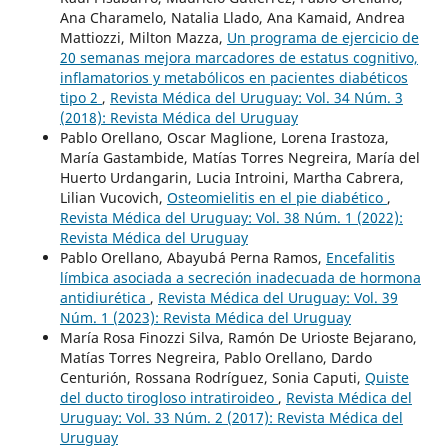
Ana Charamelo, Natalia Llado, Ana Kamaid, Andrea
Mattiozzi, Milton Mazza,
Un programa de ejercicio de
20 semanas mejora marcadores de estatus cognitivo,
inflamatorios y metabólicos en pacientes diabéticos
tipo 2
,
Revista Médica del Uruguay: Vol. 34 Núm. 3
(2018): Revista Médica del Uruguay
Pablo Orellano, Oscar Maglione, Lorena Irastoza,
María Gastambide, Matías Torres Negreira, María del
Huerto Urdangarin, Lucia Introini, Martha Cabrera,
Lilian Vucovich,
Osteomielitis en el pie diabético
,
Revista Médica del Uruguay: Vol. 38 Núm. 1 (2022):
Revista Médica del Uruguay
Pablo Orellano, Abayubá Perna Ramos,
Encefalitis
límbica asociada a secreción inadecuada de hormona
antidiurética
,
Revista Médica del Uruguay: Vol. 39
Núm. 1 (2023): Revista Médica del Uruguay
María Rosa Finozzi Silva, Ramón De Urioste Bejarano,
Matías Torres Negreira, Pablo Orellano, Dardo
Centurión, Rossana Rodríguez, Sonia Caputi,
Quiste
del ducto tirogloso intratiroideo
,
Revista Médica del
Uruguay: Vol. 33 Núm. 2 (2017): Revista Médica del
Uruguay