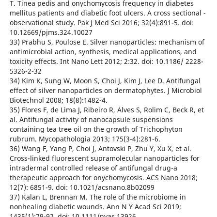
T. Tinea pedis and onychomycosis frequency in diabetes
mellitus patients and diabetic foot ulcers. A cross sectional -
observational study. Pak J Med Sci 2016; 32(4):891-5. doi:
10.12669/pjms.324.10027
33) Prabhu S, Poulose E. Silver nanoparticles: mechanism of
antimicrobial action, synthesis, medical applications, and
toxicity effects. Int Nano Lett 2012; 2:32. doi: 10.1186/ 2228-
5326-2-32
34) Kim K, Sung W, Moon S, Choi J, Kim J, Lee D. Antifungal
effect of silver nanoparticles on dermatophytes. J Microbiol
Biotechnol 2008; 18(8):1482-4.
35) Flores F, de Lima J, Ribeiro R, Alves S, Rolim C, Beck R, et
al. Antifungal activity of nanocapsule suspensions
containing tea tree oil on the growth of Trichophyton
rubrum. Mycopathologia 2013; 175(3-4):281-6.
36) Wang F, Yang P, Choi J, Antovski P, Zhu Y, Xu X, et al.
Cross-linked fluorescent supramolecular nanoparticles for
intradermal controlled release of antifungal drug-a
therapeutic approach for onychomycosis. ACS Nano 2018;
12(7): 6851-9. doi: 10.1021/acsnano.8b02099
37) Kalan L, Brennan M. The role of the microbiome in
nonhealing diabetic wounds. Ann N Y Acad Sci 2019;
1435(1):79-92. doi: 10.1111/nyas.13926