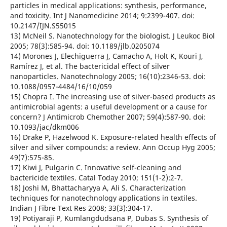
particles in medical applications: synthesis, performance,
and toxicity. Int J Nanomedicine 2014; 9:2399-407. doi:
10.2147/IJN.S55015
13) McNeil S. Nanotechnology for the biologist. J Leukoc Biol
2005; 78(3):585-94. doi: 10.1189/jlb.0205074
14) Morones J, Elechiguerra J, Camacho A, Holt K, Kouri J,
Ramírez J, et al. The bactericidal effect of silver
nanoparticles. Nanotechnology 2005; 16(10):2346-53. doi:
10.1088/0957-4484/16/10/059
15) Chopra I. The increasing use of silver-based products as
antimicrobial agents: a useful development or a cause for
concern? J Antimicrob Chemother 2007; 59(4):587-90. doi:
10.1093/jac/dkm006
16) Drake P, Hazelwood K. Exposure-related health effects of
silver and silver compounds: a review. Ann Occup Hyg 2005;
49(7):575-85.
17) Kiwi J, Pulgarin C. Innovative self-cleaning and
bactericide textiles. Catal Today 2010; 151(1-2):2-7.
18) Joshi M, Bhattacharyya A, Ali S. Characterization
techniques for nanotechnology applications in textiles.
Indian J Fibre Text Res 2008; 33(3):304-17.
19) Potiyaraji P, Kumlangdudsana P, Dubas S. Synthesis of