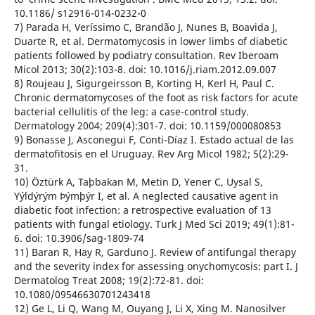
10.1186/ s12916-014-0232-0
7) Parada H, Veríssimo C, Brandão J, Nunes B, Boavida J,
Duarte R, et al. Dermatomycosis in lower limbs of diabetic
patients followed by podiatry consultation. Rev Iberoam
Micol 2013; 30(2):103-8. doi: 10.1016/j.riam.2012.09.007
8) Roujeau J, Sigurgeirsson B, Korting H, Kerl H, Paul C.
Chronic dermatomycoses of the foot as risk factors for acute
bacterial cellulitis of the leg: a case-control study.
Dermatology 2004; 209(4):301-7. doi: 10.1159/000080853
9) Bonasse J, Asconegui F, Conti-Díaz I. Estado actual de las
dermatofitosis en el Uruguay. Rev Arg Micol 1982; 5(2):29-
31.
10) Öztürk A, Taþbakan M, Metin D, Yener C, Uysal S,
Yýldýrým Þýmþýr I, et al. A neglected causative agent in
diabetic foot infection: a retrospective evaluation of 13
patients with fungal etiology. Turk J Med Sci 2019; 49(1):81-
6. doi: 10.3906/sag-1809-74
11) Baran R, Hay R, Garduno J. Review of antifungal therapy
and the severity index for assessing onychomycosis: part I. J
Dermatolog Treat 2008; 19(2):72-81. doi:
10.1080/09546630701243418
12) Ge L, Li Q, Wang M, Ouyang J, Li X, Xing M. Nanosilver