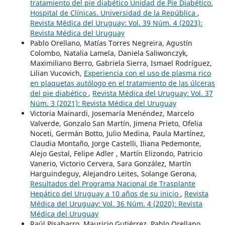
tratamiento del pie diabético Unidad de Pie Diabético.
Hospital de Clínicas. Universidad de la República
,
Revista Médica del Uruguay: Vol. 39 Núm. 4 (2023):
Revista Médica del Uruguay
Pablo Orellano, Matías Torres Negreira, Agustín
Colombo, Natalia Lamela, Daniela Saliwonczyk,
Maximiliano Berro, Gabriela Sierra, Ismael Rodríguez,
Lilian Vucovich,
Experiencia con el uso de plasma rico
en plaquetas autólogo en el tratamiento de las úlceras
del pie diabético
,
Revista Médica del Uruguay: Vol. 37
Núm. 3 (2021): Revista Médica del Uruguay
Victoria Mainardi, Josemaría Menéndez, Marcelo
Valverde, Gonzalo San Martín, Jimena Prieto, Ofelia
Noceti, Germán Botto, Julio Medina, Paula Martínez,
Claudia Montaño, Jorge Castelli, Iliana Pedemonte,
Alejo Gestal, Felipe Adler , Martín Elizondo, Patricio
Vanerio, Victorio Cervera, Sara González, Martín
Harguindeguy, Alejandro Leites, Solange Gerona,
Resultados del Programa Nacional de Trasplante
Hepático del Uruguay a 10 años de su inicio
,
Revista
Médica del Uruguay: Vol. 36 Núm. 4 (2020): Revista
Médica del Uruguay
Raúl Pisabarro, Mauricio Gutiérrez, Pablo Orellano,