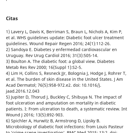
Citas
1) Lavery L, Davis K, Berriman S, Braun L, Nichols A, Kim P,
et al. WHS guidelines update: Diabetic foot ulcer treatment
guidelines. Wound Repair Regen 2016; 24(1):112-26.
2) Sandoya E. Diabetes y enfermedad cardiovascular en
Uruguay. Rev Urug Cardiol 2016; 31(3):505-14.
3) Boulton A. The diabetic foot: a global view. Diabetes
Metab Res Rev 2000; 16(Suppl 1):S2-5.
4) Lim H, Collins S, Resneck JJr, Bolognia J, Hodge J, Rohrer T,
et al. The burden of skin disease in the United States. J Am
Acad Dermatol; 76(5):958-972.e2. doi: 10.1016/j.
jaad.2016.12.043
5) Jupiter D, Thorud J, Buckley C, Shibuya N. The impact of
foot ulceration and amputation on mortality in diabetic
patients. I: From ulceration to death, a systematic review. Int
Wound J 2016; 13(5):892-903.
6) Spichler A, Hurwitz B, Armstrong D, Lipsky B.
Microbiology of diabetic foot infections: from Louis Pasteur
to ‘crime scene investigation’. BMC Med 2015; 13:2. doi: