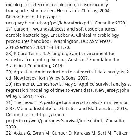
micológico: selección, recolección, conservación y
transporte. Montevideo: Hospital de Clínicas, 2004.
Disponible en: http://ops-
uruguay.bvsalud.org/pdf/laboratorio.pdf. [Consulta: 2020].
27) Carson J. Wound/abscess and soft tissue cultures:
aerobic bacteriology. En: Leber A. Clinical microbiology
procedures handbook. Washington, DC: ASM Press,
2016:Section 3.13.1.1-3.13.1.20.
28) R Core Team. R: A language and environment for
statistical computing. Vienna, Austria: R Foundation for
Statistical Computing, 2019.
29) Agresti A. An introduction to categorical data analysis. 2
ed. New Jersey: John Wiley & Sons, 2007.
30) Hosmer D, Lemeshow S, May S. Applied survival analysis.
regression modeling of time to event data. New Jersey: John
Wiley & Sons, 1999.
31) Therneau T. A package for survival analysis in s. version
2.38. Vienna: Institute for Statistics and Mathematics, 2015.
Disponible en: https://cran.r-
project.org/web/packages/survival/index.html. [Consulta:
2020].
32) Akkus G, Evran M, Gungor D, Karakas M, Sert M, Tetiker