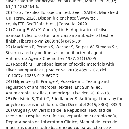
silver chloride nanocrystal on silk fibers. Mater Lett 2007;
61(11-12):2464-6.
20) Toray Textiles Europe Limited. See it SAFE®. Mansfield,
UK: Toray, 2020. Disponible en: http://www.ttel.
co.uk/TTELSeeItSafe.html. [Consulta: 2020].
21) Zhang F, Wu X, Chen Y, Lin H. Application of silver
nanoparticles to cotton fabric as an antibacterial textile
finish. Fibers Polym 2009; 10(4):496-501.
22) MacKeen P, Person S, Warner S, Snipes W, Stevens SJr.
Silver-coated nylon fiber as an antibacterial agent.
Antimicrob Agents Chemother 1987; 31(1):93-9.
23) Radetić M. Functionalization of textile materials with
silver nanoparticles. J Mater Sci 2013; 48:95-107. doi:
10.1007/s10853-012-6677-7
24) Hilgenberg B, Prange A, Vossebein L. Testing and
regulation of antimicrobial textiles. En: Sun G, ed.
Antimicrobial textiles. Cambridge: Elsevier, 2016:7-18.
25) Feldstein S, Totri C, Friedlander S. Antifungal therapy for
onychomycosis in children. Clin Dermatol 2015; 33(3): 333-9.
26) Uruguay. Universidad de la República. Facultad de
Medicina. Hospital de Clínicas. Repartición Microbiología.
Departamento de Laboratorio Clínico. Manual de toma de
muestras para estudio bacteriológico, parasitológico y