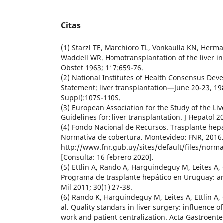
Citas
(1) Starzl TE, Marchioro TL, Vonkaulla KN, Herma
Waddell WR. Homotransplantation of the liver i
Obstet 1963; 117:659-76.
(2) National Institutes of Health Consensus De
Statement: liver transplantation—June 20-23, 19
Suppl):107S-110S.
(3) European Association for the Study of the Live
Guidelines for: liver transplantation. J Hepatol 2
(4) Fondo Nacional de Recursos. Trasplante hepá
Normativa de cobertura. Montevideo: FNR, 2016.
http://www.fnr.gub.uy/sites/default/files/norma
[Consulta: 16 febrero 2020].
(5) Ettlin A, Rando A, Harguindeguy M, Leites A, G
Programa de trasplante hepático en Uruguay: aná
Mil 2011; 30(1):27-38.
(6) Rando K, Harguindeguy M, Leites A, Ettlin A, 
al. Quality standars in liver surgery: influence o
work and patient centralization. Acta Gastroent