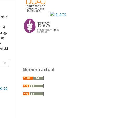
artín
 del
Urug.
8 de
n:
articl
Número actual
édica