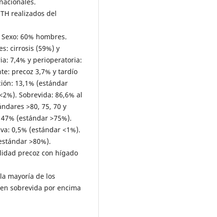
nacionales.
 TH realizados del
. Sexo: 60% hombres.
s: cirrosis (59%) y
a: 7,4% y perioperatoria:
te: precoz 3,7% y tardío
ción: 13,1% (estándar
<2%). Sobrevida: 86,6% al
ándares >80, 75, 70 y
 47% (estándar >75%).
va: 0,5% (estándar <1%).
(estándar >80%).
alidad precoz con hígado
a mayoría de los
 en sobrevida por encima