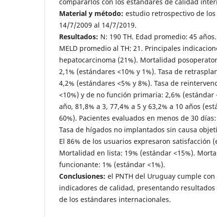
compararlos con los estándares de calidad inter
Material y método:
estudio retrospectivo de los
14/7/2009 al 14/7/2019.
Resultados:
N: 190 TH. Edad promedio: 45 años
MELD promedio al TH: 21. Principales indicacione
hepatocarcinoma (21%). Mortalidad posoperatori
2,1% (estándares <10% y 1%). Tasa de retrasplan
4,2% (estándares <5% y 8%). Tasa de reinterven
<10%) y de no función primaria: 2,6% (estándar 
año, 81,8% a 3, 77,4% a 5 y 63,2% a 10 años (est
60%). Pacientes evaluados en menos de 30 días:
Tasa de hígados no implantados sin causa objeti
El 86% de los usuarios expresaron satisfacción 
Mortalidad en lista: 19% (estándar <15%). Mort
funcionante: 1% (estándar <1%).
Conclusiones:
el PNTH del Uruguay cumple con l
indicadores de calidad, presentando resultados
de los estándares internacionales.