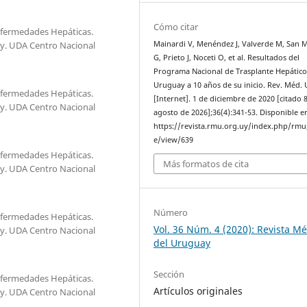
Cómo citar
Enfermedades Hepáticas.
Mainardi V, Menéndez J, Valverde M, San M
y. UDA Centro Nacional
G, Prieto J, Noceti O, et al. Resultados del
Programa Nacional de Trasplante Hepático
Uruguay a 10 años de su inicio. Rev. Méd. 
Enfermedades Hepáticas.
[Internet]. 1 de diciembre de 2020 [citado 
y. UDA Centro Nacional
agosto de 2026];36(4):341-53. Disponible e
https://revista.rmu.org.uy/index.php/rmu/
e/view/639
Enfermedades Hepáticas.
Más formatos de cita
y. UDA Centro Nacional
Número
Enfermedades Hepáticas.
Vol. 36 Núm. 4 (2020): Revista M
y. UDA Centro Nacional
del Uruguay
Sección
Enfermedades Hepáticas.
Artículos originales
y. UDA Centro Nacional