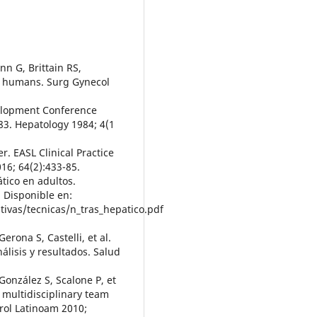
nn G, Brittain RS,
n humans. Surg Gynecol
velopment Conference
83. Hepatology 1984; 4(1
r. EASL Clinical Practice
016; 64(2):433-85.
tico en adultos.
 Disponible en:
tivas/tecnicas/n_tras_hepatico.pdf
erona S, Castelli, et al.
lisis y resultados. Salud
González S, Scalone P, et
f multidisciplinary team
erol Latinoam 2010;