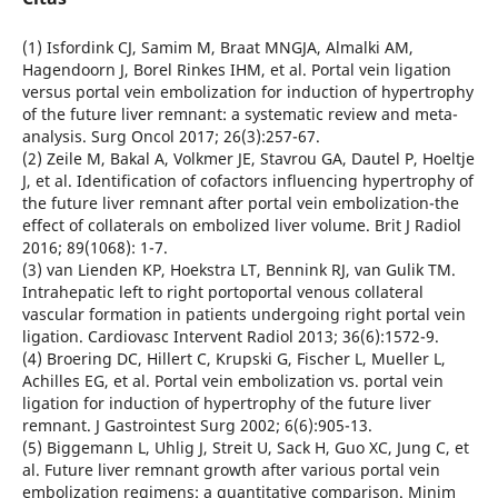
(1) Isfordink CJ, Samim M, Braat MNGJA, Almalki AM,
Hagendoorn J, Borel Rinkes IHM, et al. Portal vein ligation
versus portal vein embolization for induction of hypertrophy
of the future liver remnant: a systematic review and meta-
analysis. Surg Oncol 2017; 26(3):257-67.
(2) Zeile M, Bakal A, Volkmer JE, Stavrou GA, Dautel P, Hoeltje
J, et al. Identification of cofactors influencing hypertrophy of
the future liver remnant after portal vein embolization-the
effect of collaterals on embolized liver volume. Brit J Radiol
2016; 89(1068): 1-7.
(3) van Lienden KP, Hoekstra LT, Bennink RJ, van Gulik TM.
Intrahepatic left to right portoportal venous collateral
vascular formation in patients undergoing right portal vein
ligation. Cardiovasc Intervent Radiol 2013; 36(6):1572-9.
(4) Broering DC, Hillert C, Krupski G, Fischer L, Mueller L,
Achilles EG, et al. Portal vein embolization vs. portal vein
ligation for induction of hypertrophy of the future liver
remnant. J Gastrointest Surg 2002; 6(6):905-13.
(5) Biggemann L, Uhlig J, Streit U, Sack H, Guo XC, Jung C, et
al. Future liver remnant growth after various portal vein
embolization regimens: a quantitative comparison. Minim