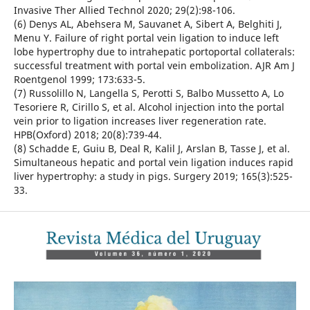
Invasive Ther Allied Technol 2020; 29(2):98-106.
(6) Denys AL, Abehsera M, Sauvanet A, Sibert A, Belghiti J,
Menu Y. Failure of right portal vein ligation to induce left
lobe hypertrophy due to intrahepatic portoportal collaterals:
successful treatment with portal vein embolization. AJR Am J
Roentgenol 1999; 173:633-5.
(7) Russolillo N, Langella S, Perotti S, Balbo Mussetto A, Lo
Tesoriere R, Cirillo S, et al. Alcohol injection into the portal
vein prior to ligation increases liver regeneration rate.
HPB(Oxford) 2018; 20(8):739-44.
(8) Schadde E, Guiu B, Deal R, Kalil J, Arslan B, Tasse J, et al.
Simultaneous hepatic and portal vein ligation induces rapid
liver hypertrophy: a study in pigs. Surgery 2019; 165(3):525-
33.