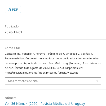
PDF
Publicado
2020-12-01
Cómo citar
González MC, Vanerio P, Pereyra J, Pérez M del C, Andreoli G, Valiñas R.
Repermeabilización portal intrahepática luego de ligadura de rama derecha
de vena porta: Reporte de un caso. Rev. Méd. Urug. [Internet]. 1 de diciembre
de 2020 [citado 8 de agosto de 2026];36(4):455-8. Disponible en:
https://revista.rmu.org.uy/index.php/rmu/article/view/653
Más formatos de cita
Número
Vol. 36 Núm. 4 (2020): Revista Médica del Uruguay