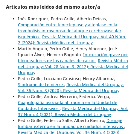
Artículos más leídos del mismo autor/a
Inés Rodríguez, Pedro Grille, Alberto Deicas,
Comparación entre tenecteplase y alteplase en la
trombolisis intravenosa del ataque cerebrovascular
isquémico
,
Revista Médica del Uruguay: Vol. 40 Núm.
2 (2024): Revista Médica del Uruguay
Martín Angulo, Pedro Grille, Henry Albornoz, José
Ignacio Álvez, Homero Bagnulo,
Intoxicación grave por
bloqueadores de los canales de calcio
,
Revista Médica
del Uruguay: Vol. 28 Núm. 3 (2012): Revista Médica del
Uruguay
Pedro Grille, Lucciano Grasiuso, Henry Albornoz,
Síndrome de Lemierre
,
Revista Médica del Uruguay:
Vol. 36 Núm. 3 (2020): Revista Médica del Uruguay
Pedro Grille, Andrea Herrerin, Federico Verga,
Coagulopatía asociada al trauma en la Unidad de
Cuidados Intensivos
,
Revista Médica del Uruguay: Vol.
37 Núm. 4 (2021): Revista Médica del Uruguay
Pedro Grille, Federico Salle, Alberto Biestro,
Drenaje
lumbar externo en la unidad de cuidados intensivos
,
Revista Médica del Uruguay: Vol. 36 Núm. 4 (2020):