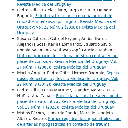
Revista Médica del Uruguay
Pedro Grille, Estela Olano, Hugo Bertullo, Homero
Bagnulo,
Estudio sobre diarrea en una unidad de
cuidados intensivos quirúrgica
,
Revista Médica del
Uruguay: Vol. 22 Núm. 2 (2006): Revista Médica del
Uruguay
Susana Cabrera, Gabriel Krygier, Aníbal Dutra,
Alejandra Sosa, Karina Lombardo, Eduardo Savio,
Ronald Salamano, Saúl Wajskopf, Graciela Mañana,
Linfoma primario del sistema nervioso central en un
paciente con sida
,
Revista Médica del Uruguay: Vol.
21 Núm. 1 (2005): Revista Médica del Uruguay
Martín Angulo, Pedro Grille, Homero Bagnulo,
Sepsis
posesplenectomía
,
Revista Médica del Uruguay: Vol.
29 Núm. 3 (2013): Revista Médica del Uruguay
Pedro Grille, Lucas Martínez, Leandro Moraes, Luis
Nuñez, Ana Canale,
Encuesta nacional de atención del
paciente neurocrítico
,
Revista Médica del Uruguay:
Vol. 39 Núm. 1 (2023): Revista Médica del Uruguay
Matías Pécora, Leonardo Sande, Marcelo Langleib,
Alberto Biestro,
Primer registro de angioembolización
de arterias hipogástricas en contexto de trauma