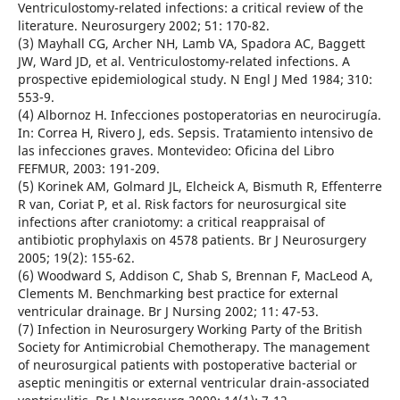
Ventriculostomy-related infections: a critical review of the
literature. Neurosurgery 2002; 51: 170-82.
(3) Mayhall CG, Archer NH, Lamb VA, Spadora AC, Baggett
JW, Ward JD, et al. Ventriculostomy-related infections. A
prospective epidemiological study. N Engl J Med 1984; 310:
553-9.
(4) Albornoz H. Infecciones postoperatorias en neurocirugía.
In: Correa H, Rivero J, eds. Sepsis. Tratamiento intensivo de
las infecciones graves. Montevideo: Oficina del Libro
FEFMUR, 2003: 191-209.
(5) Korinek AM, Golmard JL, Elcheick A, Bismuth R, Effenterre
R van, Coriat P, et al. Risk factors for neurosurgical site
infections after craniotomy: a critical reappraisal of
antibiotic prophylaxis on 4578 patients. Br J Neurosurgery
2005; 19(2): 155-62.
(6) Woodward S, Addison C, Shab S, Brennan F, MacLeod A,
Clements M. Benchmarking best practice for external
ventricular drainage. Br J Nursing 2002; 11: 47-53.
(7) Infection in Neurosurgery Working Party of the British
Society for Antimicrobial Chemotherapy. The management
of neurosurgical patients with postoperative bacterial or
aseptic meningitis or external ventricular drain-associated