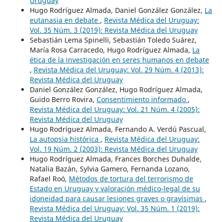
Uruguay
Hugo Rodríguez Almada, Daniel González González,
La
eutanasia en debate
,
Revista Médica del Uruguay:
Vol. 35 Núm. 3 (2019): Revista Médica del Uruguay
Sebastián Lema Spinelli, Sebastián Toledo Suárez,
María Rosa Carracedo, Hugo Rodríguez Almada,
La
ética de la investigación en seres humanos en debate
,
Revista Médica del Uruguay: Vol. 29 Núm. 4 (2013):
Revista Médica del Uruguay
Daniel González González, Hugo Rodríguez Almada,
Guido Berro Rovira,
Consentimiento informado
,
Revista Médica del Uruguay: Vol. 21 Núm. 4 (2005):
Revista Médica del Uruguay
Hugo Rodríguez Almada, Fernando A. Verdú Pascual,
La autopsia histórica
,
Revista Médica del Uruguay:
Vol. 19 Núm. 2 (2003): Revista Médica del Uruguay
Hugo Rodríguez Almada, Frances Borches Duhalde,
Natalia Bazán, Sylvia Gamero, Fernanda Lozano,
Rafael Roó,
Métodos de tortura del terrorismo de
Estado en Uruguay y valoración médico-legal de su
idoneidad para causar lesiones graves o gravísimas
,
Revista Médica del Uruguay: Vol. 35 Núm. 1 (2019):
Revista Médica del Uruguay