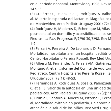
en el período neonatal. Montevideo, 1996. Rev 
147-53.
(3) Gutiérrez C, Palenzuela S, Rodríguez A, Balbe
al. Muerte inesperada del lactante. Diagnóstico 
de Montevideo. Arch Pediatr Uruguay 2001; 72: 
(4) Rodríguez H, Mederos D, Echenique M, Vilas 
posneonatal en domicilio y accesibilidad a los se
Piedras, La Paz, Progreso; lº/7/96-30/6/98. Rev
1-9.
(5) Ferrari A, Ferreira A, De Leonardis D, Fernánd
Mortalidad hospitalaria en un hospital pediátric
Centro Hospitalario Pereira Rossell. Rev Méd Ur
(6) Alberti M, Fernández A, Ferrari AM, Gutiérr
Montano A, et al. Informe del Comité de Auditorí
Pediátrico. Centro Hospitalario Pereira Rossell. 
Uruguay 2007; 78(1): 48-53.
(7) Fernández A, Rodríguez A, Sosa G, Palenzuela
C, et al. El valor de la autopsia en una unidad d
pediátricos. Arch Pediatr Uruguay 2006; 77(2): 1
(8) Rubio I, Santoro A, Alberti M, Pizorno E, Fern
al. Mortalidad evitable en pediatría. Un aporte a 
atención a la salud de los niños. Rev Méd Urugu