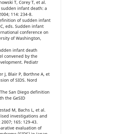
owski T, Corey T, et al.
 sudden infant death: a
2004; 114: 234-8.
efinition of sudden infant
 C, eds. Sudden infant
rnational conference on
ersity of Washington,
sudden infant death
nel convened by the
evelopment. Pediatr
J, Blair P, Borthne A, et
usion of SIDS. Nord
The San Diego definition
ith the GeSID
stad M, Bachs L, et al.
ised investigations and
 2007; 165: 129-43.
rative evaluation of
yndrome (SIDS) in Japan.