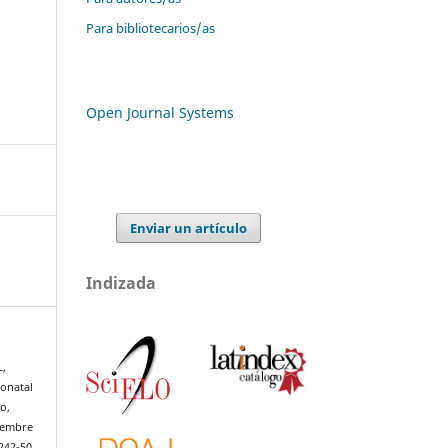
Para bibliotecarios/as
Open Journal Systems
Enviar un artículo
Indizada
L,
onatal
o,
ciembre
242-50.