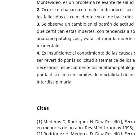
Montevideo, es un problema relevante de salud p
2.
Ocurre en barrios con malos indicadores socio
los fallecidos es coincidente con el de hace diez
3.
Se observa un cambio en el patrón de actitud
que certifican estas muertes, con tendencia a so
anátomo-patológicos y evitar atribuir la muerte 
incidentales.
4.
Es insuficiente el conocimiento de las causas
ser revertido por la solicitud sistemática de lo
necesarios, especialmente los anátomo-patológic
por la discusión en comités de mortalidad de in
interdisciplinaria.
Citas
(1) Mederos D, Rodríguez H, Díaz Roselló J, Ferrar
en menores de un año. Rev Méd Uruguay 1998; 1
(2) Rodríguez H, Mederos D, Díaz Roselló J, Ferra