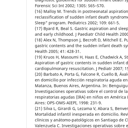
Forensic Sci Int 2002; 130S: S65–S70.
(16) Malloy M. Trends in postneonatal aspiratio
reclassification of sudden infant death syndrome
Sleep" program. Pediatrics 2002; 109: 661-5.
(17) Byard R, Beal S. Gastric aspiration and slee
and early childhood. J Paediatr Child Health 2000
(18) Alex N, Thompson J, Becroft D, Mitchell E. 
gastric contents and the sudden infant death sy
Health 2005; 41: 428-31.
(19) Kruos H, Masoumi H, Haas E, Chadwick A, St
Aspiration of gastric contents in sudden infant
cardiopulmonary resuscitation. J Pediatr 2007; 15
(20) Barbato A, Porta G, Falcone R, Cuello B, Áva
en domicilio por infección respiratoria aguda en
Matanza, Buenos Aires, Argentina. In: Benguigui
Investigaciones operativas sobre el control de la
respiratorias agudas (IRA) en niños en América 
Aires: OPS-OMS-AIEPI, 1998: 231-9.
(21) Silva L, Girardi G, Lezama V, Abara S, Benveni
Mortalidad infantil inesperada en domicilio. Re
clínicos y anátomo-patológicos en Santiago de Ch
Valenzuela C. Investigaciones operativas sobre e