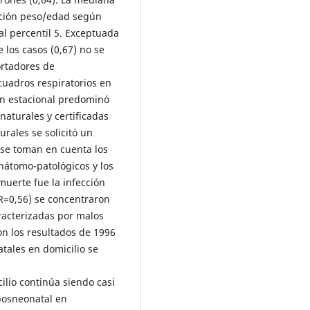
lación peso/edad según
al percentil 5. Exceptuada
 los casos (0,67) no se
ortadores de
cuadros respiratorios en
ión estacional predominó
 naturales y certificadas
rales se solicitó un
 se toman en cuenta los
anátomo-patológicos y los
muerte fue la infección
FR=0,56) se concentraron
aracterizadas por malos
n los resultados de 1996
tales en domicilio se
lio continúa siendo casi
 posneonatal en