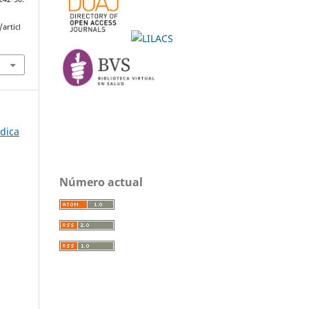
articl
édica
Número actual