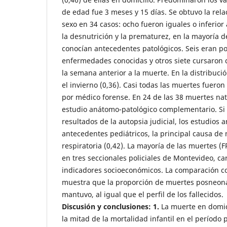
de edad fue 3 meses y 15 días. Se obtuvo la re
sexo en 34 casos: ocho fueron iguales o inferior 
la desnutrición y la prematurez, en la mayoría de
conocían antecedentes patológicos. Seis eran p
enfermedades conocidas y otros siete cursaron 
la semana anterior a la muerte. En la distribuc
el invierno (0,36). Casi todas las muertes fueron
por médico forense. En 24 de las 38 muertes natu
estudio anátomo-patológico complementario. Si
resultados de la autopsia judicial, los estudios 
antecedentes pediátricos, la principal causa de 
respiratoria (0,42). La mayoría de las muertes (
en tres seccionales policiales de Montevideo, c
indicadores socioeconómicos. La comparación co
muestra que la proporción de muertes posneona
mantuvo, al igual que el perfil de los fallecidos.
Discusión y conclusiones:
1.
La muerte en domici
la mitad de la mortalidad infantil en el período