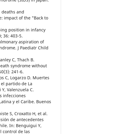
n deaths and
: impact of the "Back to
ping position in infancy
; 36: 403-5.
Pulmonary aspiration of
ndrome. J Paediatr Child
anley C, Thach B.
 death syndrome without
0(3): 241-6.
los C, Logarzo D. Muertes
 el partido de La
 Y, Valenzuela C.
s infecciones
Latina y el Caribe. Buenos
ste S, Croxatto H, et al.
visión de antecedentes
ile. In: Benguigui Y,
l control de las