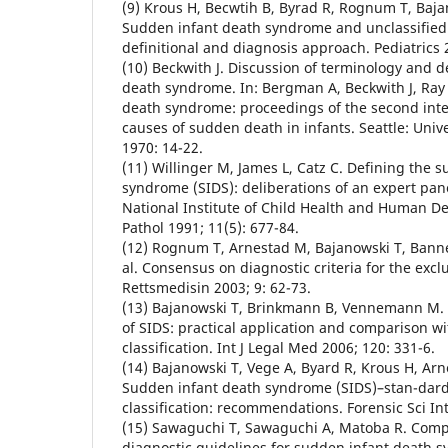
(9) Krous H, Becwtih B, Byrad R, Rognum T, Bajan
Sudden infant death syndrome and unclassified
definitional and diagnosis approach. Pediatrics 
(10) Beckwith J. Discussion of terminology and d
death syndrome. In: Bergman A, Beckwith J, Ray
death syndrome: proceedings of the second inte
causes of sudden death in infants. Seattle: Univ
1970: 14-22.
(11) Willinger M, James L, Catz C. Defining the 
syndrome (SIDS): deliberations of an expert pa
National Institute of Child Health and Human D
Pathol 1991; 11(5): 677-84.
(12) Rognum T, Arnestad M, Bajanowski T, Banner 
al. Consensus on diagnostic criteria for the excl
Rettsmedisin 2003; 9: 62-73.
(13) Bajanowski T, Brinkmann B, Vennemann M. 
of SIDS: practical application and comparison w
classification. Int J Legal Med 2006; 120: 331-6.
(14) Bajanowski T, Vege A, Byard R, Krous H, Arne
Sudden infant death syndrome (SIDS)–stan-dard
classification: recommendations. Forensic Sci Int
(15) Sawaguchi T, Sawaguchi A, Matoba R. Compa
diagnostic guidelines for sudden infant death s