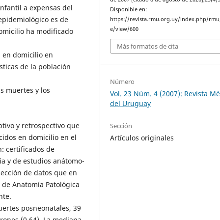
infantil a expensas del
Disponible en:
epidemiológico es de
https://revista.rmu.org.uy/index.php/rmu/
e/view/600
omicilio ha modificado
Más formatos de cita
 en domicilio en
sticas de la población
Número
s muertes y los
Vol. 23 Núm. 4 (2007): Revista M
del Uruguay
ptivo y retrospectivo que
Sección
cidos en domicilio en el
Artículos originales
: certificados de
sia y de estudios anátomo-
lección de datos que en
e de Anatomía Patológica
nte.
ertes posneonatales, 39
arones (0,64). La mediana