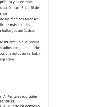
ública y es evitable.
económicos. El perfil de
 años.
 de los médicos forenses
licitar más estudios
a hallazgos autópsicos
 de muerte, lo que podría
s estudios complementarios
os y la autopsia verbal, y
tegración
i A. Peritajes judiciales
4: 28-33.
ri A. Muerte en domicilio