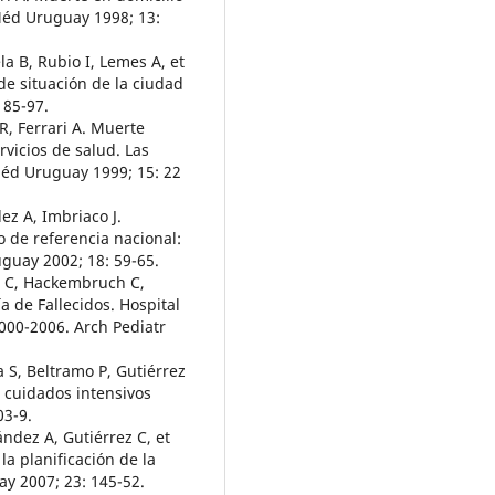
Méd Uruguay 1998; 13:
la B, Rubio I, Lemes A, et
de situación de la ciudad
185-97.
R, Ferrari A. Muerte
rvicios de salud. Las
 Méd Uruguay 1999; 15: 22
ez A, Imbriaco J.
o de referencia nacional:
uguay 2002; 18: 59-65.
ez C, Hackembruch C,
a de Fallecidos. Hospital
2000-2006. Arch Pediatr
 S, Beltramo P, Gutiérrez
e cuidados intensivos
03-9.
ández A, Gutiérrez C, et
la planificación de la
ay 2007; 23: 145-52.