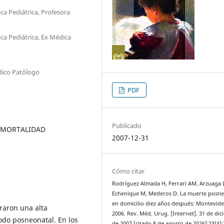
ica Pediátrica, Profesora
ica Pediátrica, Ex Médica
édico Patólogo
PDF
Publicado
, MORTALIDAD
2007-12-31
Cómo citar
Rodríguez Almada H, Ferrari AM, Arzuaga 
Echenique M, Mederos D. La muerte posne
en domicilio diez años después: Montevide
raron una alta
2006. Rev. Méd. Urug. [Internet]. 31 de di
odo posneonatal. En los
de 2007 [citado 8 de agosto de 2026];23(4):