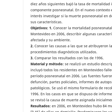
diez años siguientes bajó la tasa de mortalidad 
componente posneonatal. En el nuevo contexto 
interés investigar si la muerte posneonatal en d
sus características.
Objetivos: 1.
Conocer la mortalidad posneonatal
Montevideo en 2006, describir algunas caracterí
afectada y su ambiente.
2.
Conocer las causas a las que se atribuyeron la
procedimientos diagnósticos utilizados.
3.
Comparar los resultados con los de 1996.
Material y método:
se realizó un estudio descri
incluyó todos los residentes en Montevideo falle
período posneonatal en 2006. Las fuentes fueron
defunción, partes policiales, informes de autop
patológicos. Se usó el mismo formulario de reco
1996. En los casos en que se dispuso de inform
se revisó la causa de muerte asignada inicialme
Resultados:
en 2006, en Montevideo hubo 84 mu
(0,46) de ellas en domicilio. Predominaron los v