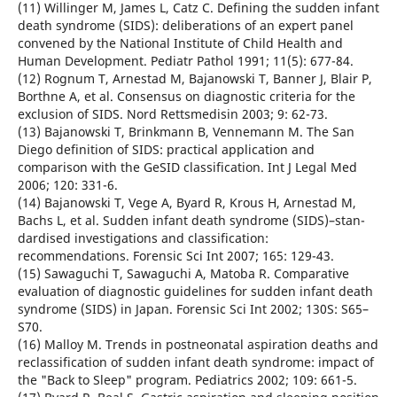
(11) Willinger M, James L, Catz C. Defining the sudden infant
death syndrome (SIDS): deliberations of an expert panel
convened by the National Institute of Child Health and
Human Development. Pediatr Pathol 1991; 11(5): 677-84.
(12) Rognum T, Arnestad M, Bajanowski T, Banner J, Blair P,
Borthne A, et al. Consensus on diagnostic criteria for the
exclusion of SIDS. Nord Rettsmedisin 2003; 9: 62-73.
(13) Bajanowski T, Brinkmann B, Vennemann M. The San
Diego definition of SIDS: practical application and
comparison with the GeSID classification. Int J Legal Med
2006; 120: 331-6.
(14) Bajanowski T, Vege A, Byard R, Krous H, Arnestad M,
Bachs L, et al. Sudden infant death syndrome (SIDS)–stan-
dardised investigations and classification:
recommendations. Forensic Sci Int 2007; 165: 129-43.
(15) Sawaguchi T, Sawaguchi A, Matoba R. Comparative
evaluation of diagnostic guidelines for sudden infant death
syndrome (SIDS) in Japan. Forensic Sci Int 2002; 130S: S65–
S70.
(16) Malloy M. Trends in postneonatal aspiration deaths and
reclassification of sudden infant death syndrome: impact of
the "Back to Sleep" program. Pediatrics 2002; 109: 661-5.