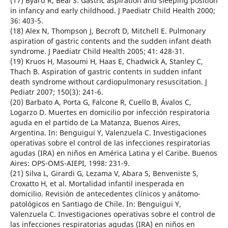
(17) Byard R, Beal S. Gastric aspiration and sleeping position
in infancy and early childhood. J Paediatr Child Health 2000;
36: 403-5.
(18) Alex N, Thompson J, Becroft D, Mitchell E. Pulmonary
aspiration of gastric contents and the sudden infant death
syndrome. J Paediatr Child Health 2005; 41: 428-31.
(19) Kruos H, Masoumi H, Haas E, Chadwick A, Stanley C,
Thach B. Aspiration of gastric contents in sudden infant
death syndrome without cardiopulmonary resuscitation. J
Pediatr 2007; 150(3): 241-6.
(20) Barbato A, Porta G, Falcone R, Cuello B, Ávalos C,
Logarzo D. Muertes en domicilio por infección respiratoria
aguda en el partido de La Matanza, Buenos Aires,
Argentina. In: Benguigui Y, Valenzuela C. Investigaciones
operativas sobre el control de las infecciones respiratorias
agudas (IRA) en niños en América Latina y el Caribe. Buenos
Aires: OPS-OMS-AIEPI, 1998: 231-9.
(21) Silva L, Girardi G, Lezama V, Abara S, Benveniste S,
Croxatto H, et al. Mortalidad infantil inesperada en
domicilio. Revisión de antecedentes clínicos y anátomo-
patológicos en Santiago de Chile. In: Benguigui Y,
Valenzuela C. Investigaciones operativas sobre el control de
las infecciones respiratorias agudas (IRA) en niños en