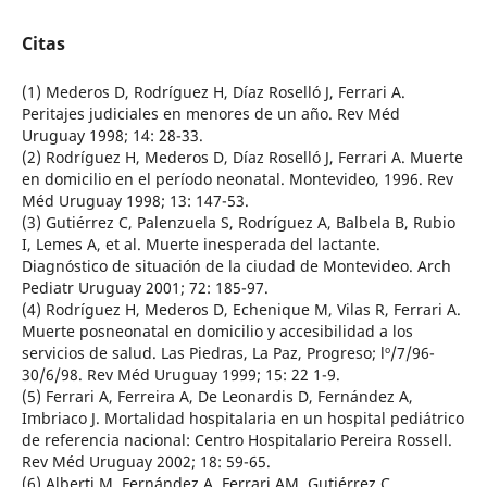
Citas
(1) Mederos D, Rodríguez H, Díaz Roselló J, Ferrari A.
Peritajes judiciales en menores de un año. Rev Méd
Uruguay 1998; 14: 28-33.
(2) Rodríguez H, Mederos D, Díaz Roselló J, Ferrari A. Muerte
en domicilio en el período neonatal. Montevideo, 1996. Rev
Méd Uruguay 1998; 13: 147-53.
(3) Gutiérrez C, Palenzuela S, Rodríguez A, Balbela B, Rubio
I, Lemes A, et al. Muerte inesperada del lactante.
Diagnóstico de situación de la ciudad de Montevideo. Arch
Pediatr Uruguay 2001; 72: 185-97.
(4) Rodríguez H, Mederos D, Echenique M, Vilas R, Ferrari A.
Muerte posneonatal en domicilio y accesibilidad a los
servicios de salud. Las Piedras, La Paz, Progreso; lº/7/96-
30/6/98. Rev Méd Uruguay 1999; 15: 22 1-9.
(5) Ferrari A, Ferreira A, De Leonardis D, Fernández A,
Imbriaco J. Mortalidad hospitalaria en un hospital pediátrico
de referencia nacional: Centro Hospitalario Pereira Rossell.
Rev Méd Uruguay 2002; 18: 59-65.
(6) Alberti M, Fernández A, Ferrari AM, Gutiérrez C,