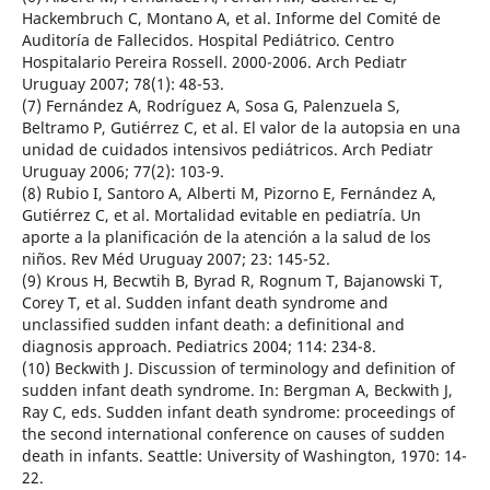
Hackembruch C, Montano A, et al. Informe del Comité de
Auditoría de Fallecidos. Hospital Pediátrico. Centro
Hospitalario Pereira Rossell. 2000-2006. Arch Pediatr
Uruguay 2007; 78(1): 48-53.
(7) Fernández A, Rodríguez A, Sosa G, Palenzuela S,
Beltramo P, Gutiérrez C, et al. El valor de la autopsia en una
unidad de cuidados intensivos pediátricos. Arch Pediatr
Uruguay 2006; 77(2): 103-9.
(8) Rubio I, Santoro A, Alberti M, Pizorno E, Fernández A,
Gutiérrez C, et al. Mortalidad evitable en pediatría. Un
aporte a la planificación de la atención a la salud de los
niños. Rev Méd Uruguay 2007; 23: 145-52.
(9) Krous H, Becwtih B, Byrad R, Rognum T, Bajanowski T,
Corey T, et al. Sudden infant death syndrome and
unclassified sudden infant death: a definitional and
diagnosis approach. Pediatrics 2004; 114: 234-8.
(10) Beckwith J. Discussion of terminology and definition of
sudden infant death syndrome. In: Bergman A, Beckwith J,
Ray C, eds. Sudden infant death syndrome: proceedings of
the second international conference on causes of sudden
death in infants. Seattle: University of Washington, 1970: 14-
22.