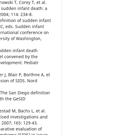
owski T, Corey T, et al.
 sudden infant death: a
2004; 114: 234-8.
efinition of sudden infant
 C, eds. Sudden infant
rnational conference on
ersity of Washington,
sudden infant death
nel convened by the
evelopment. Pediatr
J, Blair P, Borthne A, et
usion of SIDS. Nord
The San Diego definition
ith the GeSID
stad M, Bachs L, et al.
ised investigations and
 2007; 165: 129-43.
rative evaluation of
yndrome (SIDS) in Japan.