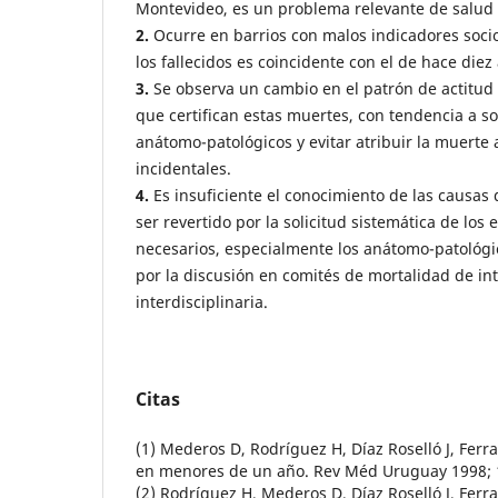
Montevideo, es un problema relevante de salud p
2.
Ocurre en barrios con malos indicadores socio
los fallecidos es coincidente con el de hace diez
3.
Se observa un cambio en el patrón de actitud
que certifican estas muertes, con tendencia a so
anátomo-patológicos y evitar atribuir la muerte 
incidentales.
4.
Es insuficiente el conocimiento de las causas
ser revertido por la solicitud sistemática de lo
necesarios, especialmente los anátomo-patológic
por la discusión en comités de mortalidad de in
interdisciplinaria.
Citas
(1) Mederos D, Rodríguez H, Díaz Roselló J, Ferrar
en menores de un año. Rev Méd Uruguay 1998; 1
(2) Rodríguez H, Mederos D, Díaz Roselló J, Ferra