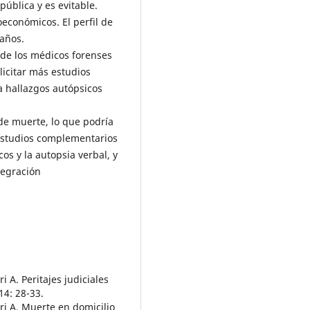
ública y es evitable.
económicos. El perfil de
 años.
 de los médicos forenses
licitar más estudios
a hallazgos autópsicos
 de muerte, lo que podría
s estudios complementarios
os y la autopsia verbal, y
tegración
i A. Peritajes judiciales
4: 28-33.
ri A. Muerte en domicilio