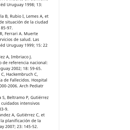
Méd Uruguay 1998; 13:
la B, Rubio I, Lemes A, et
de situación de la ciudad
185-97.
R, Ferrari A. Muerte
rvicios de salud. Las
 Méd Uruguay 1999; 15: 22
ez A, Imbriaco J.
o de referencia nacional:
uguay 2002; 18: 59-65.
ez C, Hackembruch C,
a de Fallecidos. Hospital
2000-2006. Arch Pediatr
 S, Beltramo P, Gutiérrez
e cuidados intensivos
03-9.
ández A, Gutiérrez C, et
la planificación de la
ay 2007; 23: 145-52.