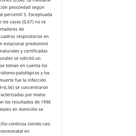
lación peso/edad según
al percentil 5. Exceptuada
 los casos (0,67) no se
ortadores de
cuadros respiratorios en
ión estacional predominó
 naturales y certificadas
rales se solicitó un
 se toman en cuenta los
anátomo-patológicos y los
muerte fue la infección
FR=0,56) se concentraron
aracterizadas por malos
n los resultados de 1996
tales en domicilio se
lio continúa siendo casi
 posneonatal en