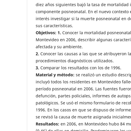
diez años siguientes bajó la tasa de mortalidad 
componente posneonatal. En el nuevo contexto 
interés investigar si la muerte posneonatal en d
sus características.
Objetivos: 1.
Conocer la mortalidad posneonatal
Montevideo en 2006, describir algunas caracterí
afectada y su ambiente.
2.
Conocer las causas a las que se atribuyeron la
procedimientos diagnósticos utilizados.
3.
Comparar los resultados con los de 1996.
Material y método:
se realizó un estudio descri
incluyó todos los residentes en Montevideo falle
período posneonatal en 2006. Las fuentes fueron
defunción, partes policiales, informes de autop
patológicos. Se usó el mismo formulario de reco
1996. En los casos en que se dispuso de inform
se revisó la causa de muerte asignada inicialme
Resultados:
en 2006, en Montevideo hubo 84 mu
(0,46) de ellas en domicilio. Predominaron los v