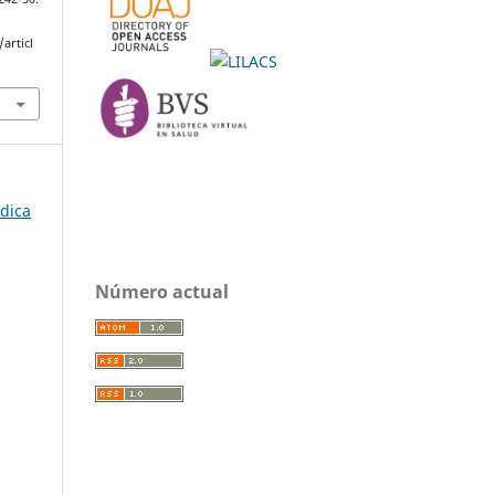
articl
édica
Número actual