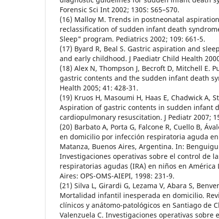
Forensic Sci Int 2002; 130S: S65–S70.
(16) Malloy M. Trends in postneonatal aspiratio
reclassification of sudden infant death syndrome
Sleep" program. Pediatrics 2002; 109: 661-5.
(17) Byard R, Beal S. Gastric aspiration and slee
and early childhood. J Paediatr Child Health 2000
(18) Alex N, Thompson J, Becroft D, Mitchell E. 
gastric contents and the sudden infant death sy
Health 2005; 41: 428-31.
(19) Kruos H, Masoumi H, Haas E, Chadwick A, St
Aspiration of gastric contents in sudden infant
cardiopulmonary resuscitation. J Pediatr 2007; 15
(20) Barbato A, Porta G, Falcone R, Cuello B, Áva
en domicilio por infección respiratoria aguda en
Matanza, Buenos Aires, Argentina. In: Benguigui
Investigaciones operativas sobre el control de la
respiratorias agudas (IRA) en niños en América 
Aires: OPS-OMS-AIEPI, 1998: 231-9.
(21) Silva L, Girardi G, Lezama V, Abara S, Benveni
Mortalidad infantil inesperada en domicilio. Re
clínicos y anátomo-patológicos en Santiago de Ch
Valenzuela C. Investigaciones operativas sobre e