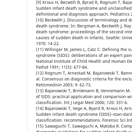
(9) Krous H, Becwtih B, Byrad R, Rognum T, Bajan
Sudden infant death syndrome and unclassified
definitional and diagnosis approach. Pediatrics 
(10) Beckwith J. Discussion of terminology and d
death syndrome. In: Bergman A, Beckwith J, Ray
death syndrome: proceedings of the second inte
causes of sudden death in infants. Seattle: Univ
1970: 14-22.
(11) Willinger M, James L, Catz C. Defining the 
syndrome (SIDS): deliberations of an expert pa
National Institute of Child Health and Human D
Pathol 1991; 11(5): 677-84.
(12) Rognum T, Arnestad M, Bajanowski T, Banner 
al. Consensus on diagnostic criteria for the excl
Rettsmedisin 2003; 9: 62-73.
(13) Bajanowski T, Brinkmann B, Vennemann M. 
of SIDS: practical application and comparison w
classification. Int J Legal Med 2006; 120: 331-6.
(14) Bajanowski T, Vege A, Byard R, Krous H, Arne
Sudden infant death syndrome (SIDS)–stan-dard
classification: recommendations. Forensic Sci Int
(15) Sawaguchi T, Sawaguchi A, Matoba R. Compa
diagnostic guidelines for sudden infant death s