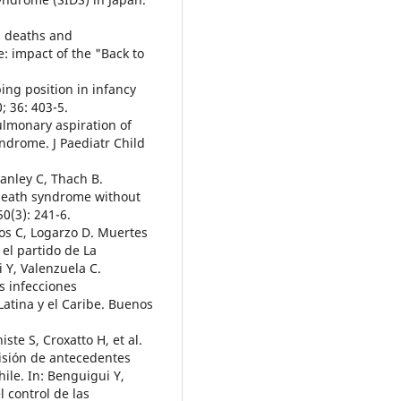
n deaths and
: impact of the "Back to
ping position in infancy
; 36: 403-5.
Pulmonary aspiration of
ndrome. J Paediatr Child
anley C, Thach B.
 death syndrome without
0(3): 241-6.
los C, Logarzo D. Muertes
 el partido de La
 Y, Valenzuela C.
s infecciones
Latina y el Caribe. Buenos
ste S, Croxatto H, et al.
visión de antecedentes
ile. In: Benguigui Y,
l control de las