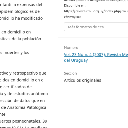
infantil a expensas del
Disponible en:
epidemiológico es de
https://revista.rmu.org.uy/index.php/rmu/
e/view/600
omicilio ha modificado
Más formatos de cita
 en domicilio en
sticas de la población
Número
s muertes y los
Vol. 23 Núm. 4 (2007): Revista M
del Uruguay
ptivo y retrospectivo que
Sección
cidos en domicilio en el
Artículos originales
: certificados de
sia y de estudios anátomo-
lección de datos que en
e de Anatomía Patológica
nte.
ertes posneonatales, 39
arones (0,64). La mediana