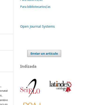
Para bibliotecarios/as
Open Journal Systems
Enviar un artículo
Indizada
L,
onatal
o,
ciembre
242-50.