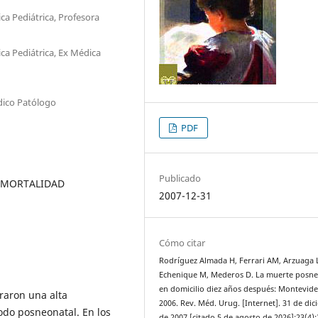
ica Pediátrica, Profesora
ica Pediátrica, Ex Médica
édico Patólogo
PDF
Publicado
, MORTALIDAD
2007-12-31
Cómo citar
Rodríguez Almada H, Ferrari AM, Arzuaga 
Echenique M, Mederos D. La muerte posne
en domicilio diez años después: Montevide
raron una alta
2006. Rev. Méd. Urug. [Internet]. 31 de di
odo posneonatal. En los
de 2007 [citado 5 de agosto de 2026];23(4):