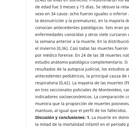
de edad fue 3 meses y 15 días. Se obtuvo la re
sexo en 34 casos: ocho fueron iguales o inferior 
la desnutrición y la prematurez, en la mayoría de
conocían antecedentes patológicos. Seis eran p
enfermedades conocidas y otros siete cursaron 
la semana anterior a la muerte. En la distribuc
el invierno (0,36). Casi todas las muertes fueron
por médico forense. En 24 de las 38 muertes natu
estudio anátomo-patológico complementario. Si
resultados de la autopsia judicial, los estudios 
antecedentes pediátricos, la principal causa de 
respiratoria (0,42). La mayoría de las muertes (
en tres seccionales policiales de Montevideo, c
indicadores socioeconómicos. La comparación co
muestra que la proporción de muertes posneona
mantuvo, al igual que el perfil de los fallecidos.
Discusión y conclusiones:
1.
La muerte en domici
la mitad de la mortalidad infantil en el período