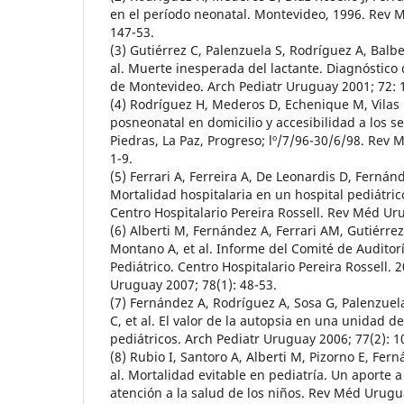
en el período neonatal. Montevideo, 1996. Rev 
147-53.
(3) Gutiérrez C, Palenzuela S, Rodríguez A, Balbe
al. Muerte inesperada del lactante. Diagnóstico 
de Montevideo. Arch Pediatr Uruguay 2001; 72: 
(4) Rodríguez H, Mederos D, Echenique M, Vilas 
posneonatal en domicilio y accesibilidad a los se
Piedras, La Paz, Progreso; lº/7/96-30/6/98. Rev
1-9.
(5) Ferrari A, Ferreira A, De Leonardis D, Fernánd
Mortalidad hospitalaria en un hospital pediátric
Centro Hospitalario Pereira Rossell. Rev Méd Ur
(6) Alberti M, Fernández A, Ferrari AM, Gutiérr
Montano A, et al. Informe del Comité de Auditorí
Pediátrico. Centro Hospitalario Pereira Rossell. 
Uruguay 2007; 78(1): 48-53.
(7) Fernández A, Rodríguez A, Sosa G, Palenzuela
C, et al. El valor de la autopsia en una unidad d
pediátricos. Arch Pediatr Uruguay 2006; 77(2): 1
(8) Rubio I, Santoro A, Alberti M, Pizorno E, Fern
al. Mortalidad evitable en pediatría. Un aporte a 
atención a la salud de los niños. Rev Méd Urugu