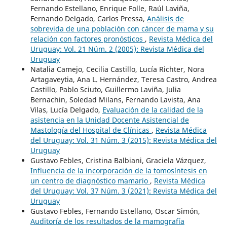
Fernando Estellano, Enrique Folle, Raúl Laviña,
Fernando Delgado, Carlos Pressa,
Análisis de
sobrevida de una población con cáncer de mama y su
relación con factores pronósticos
,
Revista Médica del
Uruguay: Vol. 21 Núm. 2 (2005): Revista Médica del
Uruguay
Natalia Camejo, Cecilia Castillo, Lucía Richter, Nora
Artagaveytia, Ana L. Hernández, Teresa Castro, Andrea
Castillo, Pablo Sciuto, Guillermo Laviña, Julia
Bernachin, Soledad Milans, Fernando Lavista, Ana
Vilas, Lucía Delgado,
Evaluación de la calidad de la
asistencia en la Unidad Docente Asistencial de
Mastología del Hospital de Clínicas
,
Revista Médica
del Uruguay: Vol. 31 Núm. 3 (2015): Revista Médica del
Uruguay
Gustavo Febles, Cristina Balbiani, Graciela Vázquez,
Influencia de la incorporación de la tomosíntesis en
un centro de diagnóstico mamario
,
Revista Médica
del Uruguay: Vol. 37 Núm. 3 (2021): Revista Médica del
Uruguay
Gustavo Febles, Fernando Estellano, Oscar Simón,
Auditoría de los resultados de la mamografía