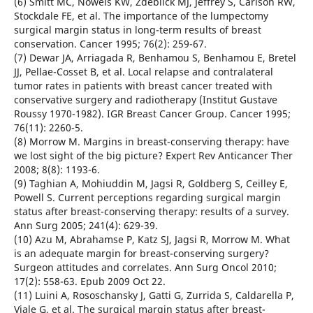
(6) Smitt MC, Nowels KW, Zdeblick MJ, Jeffrey S, Carlson RW,
Stockdale FE, et al. The importance of the lumpectomy
surgical margin status in long-term results of breast
conservation. Cancer 1995; 76(2): 259-67.
(7) Dewar JA, Arriagada R, Benhamou S, Benhamou E, Bretel
JJ, Pellae-Cosset B, et al. Local relapse and contralateral
tumor rates in patients with breast cancer treated with
conservative surgery and radiotherapy (Institut Gustave
Roussy 1970-1982). IGR Breast Cancer Group. Cancer 1995;
76(11): 2260-5.
(8) Morrow M. Margins in breast-conserving therapy: have
we lost sight of the big picture? Expert Rev Anticancer Ther
2008; 8(8): 1193-6.
(9) Taghian A, Mohiuddin M, Jagsi R, Goldberg S, Ceilley E,
Powell S. Current perceptions regarding surgical margin
status after breast-conserving therapy: results of a survey.
Ann Surg 2005; 241(4): 629-39.
(10) Azu M, Abrahamse P, Katz SJ, Jagsi R, Morrow M. What
is an adequate margin for breast-conserving surgery?
Surgeon attitudes and correlates. Ann Surg Oncol 2010;
17(2): 558-63. Epub 2009 Oct 22.
(11) Luini A, Rososchansky J, Gatti G, Zurrida S, Caldarella P,
Viale G, et al. The surgical margin status after breast-