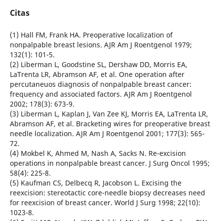
Citas
(1) Hall FM, Frank HA. Preoperative localization of
nonpalpable breast lesions. AJR Am J Roentgenol 1979;
132(1): 101-5.
(2) Liberman L, Goodstine SL, Dershaw DD, Morris EA,
LaTrenta LR, Abramson AF, et al. One operation after
percutaneuos diagnosis of nonpalpable breast cancer:
frequency and associated factors. AJR Am J Roentgenol
2002; 178(3): 673-9.
(3) Liberman L, Kaplan J, Van Zee KJ, Morris EA, LaTrenta LR,
Abramson AF, et al. Bracketing wires for preoperative breast
needle localization. AJR Am J Roentgenol 2001; 177(3): 565-
72.
(4) Mokbel K, Ahmed M, Nash A, Sacks N. Re-excision
operations in nonpalpable breast cancer. J Surg Oncol 1995;
58(4): 225-8.
(5) Kaufman CS, Delbecq R, Jacobson L. Excising the
reexcision: stereotactic core-needle biopsy decreases need
for reexcision of breast cancer. World J Surg 1998; 22(10):
1023-8.