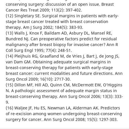
conserving surgery: discussion of an open issue. Breast
Cancer Res Treat 2009; 113(2): 397-402.
(12) Singletary SE. Surgical margins in patients with early-
stage breast cancer treated with breast conservation
therapy. Am J Surg 2002; 184(5): 383-93.
(13) Walls J, Knox F, Baildam AD, Asbury DL, Mansel RE,
Bundred NJ. Can preoperative factors predict for residual
malignancy after breast biopsy for invasive cancer? Ann R
Coll Surg Engl 1995; 77(4): 248-51.
(14) Pleijhuis RG, Graafland M, de Vries J, Bart J, de Jong JS,
van Dam GM. Obtaining adequate surgical margins in
breast-conserving therapy for patients with early-stage
breast cancer: current modalities and future directions. Ann
Surg Oncol 2009; 16(10): 2717-30.
(15) Dillon MF, Hill AD, Quinn CM, McDermott EW, O’Higgins
N. A pathologic assessment of adequate margin status in
breast-conserving therapy. Ann Surg Oncol 2006; 13(3): 333-
9.
(16) Waljee JF, Hu ES, Newman LA, Alderman AK. Predictors
of re-excision among women undergoing breast-conserving
surgery for cancer. Ann Surg Oncol 2008; 15(5): 1297-303.