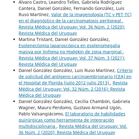
Álvaro Castro, Leandro Telles, Gabriela Rodríguez
Cantera, Daniel González, Fernando González, Luis
Ruso Martínez,
Valor de la imagenología (TC y PET-TC)
en el diagnóstico de la carcinomatosis peritoneal
,
Revista Médica del Uruguay: Vol. 36 Núm. 2 (2020):
Revista Médica del Uruguay
Martina Tristant, Daniel González González,
Esplenectomía laparoscópica en esplenomegalia
masiva por linfoma no Hodgkin de zona marginal
,
Revista Médica del Uruguay: Vol. 37 Núm. 3 (2021):
Revista Médica del Uruguay
Daniel González González, Luis Ruso Martínez,
Criterio
de solicitud del antígeno carcinoembrionario (CEA) en
el Hospital de Florida (julio 2012-julio 2013)
,
Revista
Médica del Uruguay: Vol. 32 Núm. 2 (2016): Revista
Médica del Uruguay
Daniel González González, Cecilia Chambón, Gabriela
Wagner, Mauro Perdomo, Gustavo Armand Ugón,
Pablo Valsangiácomo,
El laboratorio de habilidades
quirúrgicas como herramienta de integración
multidisciplinaria
,
Revista Médica del Uruguay: Vol.
36 Núm. 2 (2020): Revista Médica del Uruguay