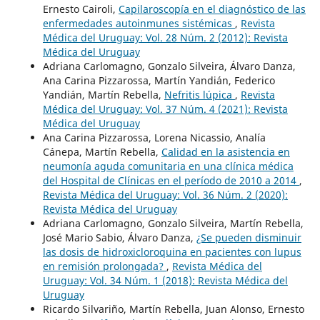
Ernesto Cairoli,
Capilaroscopía en el diagnóstico de las
enfermedades autoinmunes sistémicas
,
Revista
Médica del Uruguay: Vol. 28 Núm. 2 (2012): Revista
Médica del Uruguay
Adriana Carlomagno, Gonzalo Silveira, Álvaro Danza,
Ana Carina Pizzarossa, Martín Yandián, Federico
Yandián, Martín Rebella,
Nefritis lúpica
,
Revista
Médica del Uruguay: Vol. 37 Núm. 4 (2021): Revista
Médica del Uruguay
Ana Carina Pizzarossa, Lorena Nicassio, Analía
Cánepa, Martín Rebella,
Calidad en la asistencia en
neumonía aguda comunitaria en una clínica médica
del Hospital de Clínicas en el período de 2010 a 2014
,
Revista Médica del Uruguay: Vol. 36 Núm. 2 (2020):
Revista Médica del Uruguay
Adriana Carlomagno, Gonzalo Silveira, Martín Rebella,
José Mario Sabio, Álvaro Danza,
¿Se pueden disminuir
las dosis de hidroxicloroquina en pacientes con lupus
en remisión prolongada?
,
Revista Médica del
Uruguay: Vol. 34 Núm. 1 (2018): Revista Médica del
Uruguay
Ricardo Silvariño, Martín Rebella, Juan Alonso, Ernesto